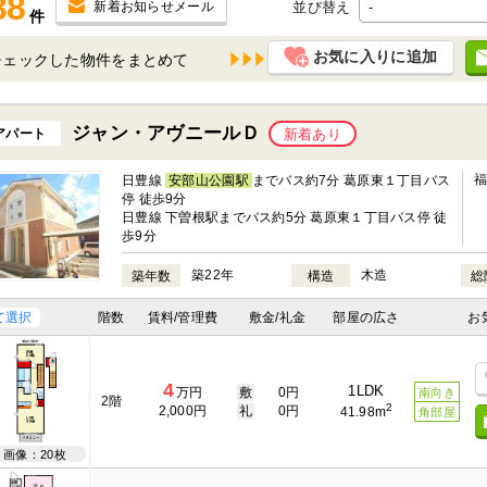
38
並び替え
新着お知らせメール
件
お気に入りに追加
チェックした物件を
ジャン・アヴニールＤ
アパート
新着あり
日豊線
安部山公園駅
までバス約7分 葛原東１丁目バス
停 徒歩9分
日豊線 下曽根駅までバス約5分 葛原東１丁目バス停 徒
歩9分
築22年
木造
築年数
構造
総
て選択
階数
賃料/管理費
敷金/礼金
部屋の広さ
お
4
1LDK
万円
敷
0円
南向き
2階
2
2,000円
礼
0円
41.98m
角部屋
画像：20枚