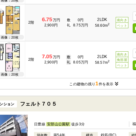
画像：20枚
6.75
2LDK
万円
敷
0円
南向き
2階
2
2,900円
礼
8.75万円
58.60m
ペット
画像：20枚
南向き
7.05
2LDK
万円
敷
0円
2階
角部屋
2
2,900円
礼
8.05万円
58.57m
ペット
画像：20枚
1
この建物の残り
件を表示
フェルト７０５
ンション
日豊線
安部山公園駅
徒歩3分
築54年
鉄筋(RC)
築年数
構造
総