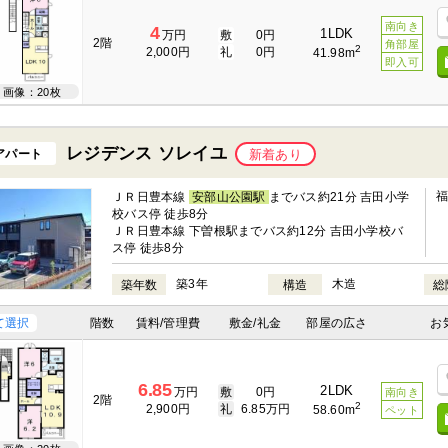
南向き
4
1LDK
万円
敷
0円
2階
角部屋
2
2,000円
礼
0円
41.98m
即入可
画像：20枚
レジデンス ソレイユ
アパート
新着あり
ＪＲ日豊本線
安部山公園駅
までバス約21分 吉田小学
校バス停 徒歩8分
ＪＲ日豊本線 下曽根駅までバス約12分 吉田小学校バ
ス停 徒歩8分
築3年
木造
築年数
構造
総
て選択
階数
賃料/管理費
敷金/礼金
部屋の広さ
お
6.85
2LDK
万円
敷
0円
南向き
2階
2
2,900円
礼
6.85万円
58.60m
ペット