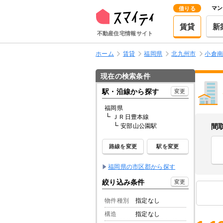
マン
借りる
賃貸
新
不動産住宅情報サイト
ホーム
賃貸
福岡県
北九州市
小倉
現在の検索条件
駅・沿線から探す
変更
福岡県
ＪＲ日豊本線
安部山公園駅
間
路線を変更
駅を変更
福岡県の市区郡から探す
絞り込み条件
変更
物件種別
指定なし
構造
指定なし