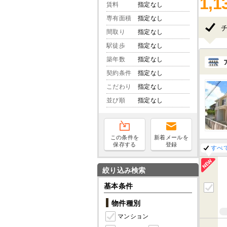
1,1
賃料
指定なし
専有面積
指定なし
間取り
指定なし
駅徒歩
指定なし
築年数
指定なし
契約条件
指定なし
こだわり
指定なし
並び順
指定なし
この条件を
新着メールを
保存する
登録
すべ
絞り込み検索
基本条件
物件種別
マンション