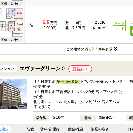
画像：24枚
6.5
2LDK
万円
敷
0円
南向き
3階
2
2,900円
礼
7.5万円
61.08m
ペット
画像：20枚
27
この建物の残り
件を表示
エヴァーグリーン０
ンション
新着あり
ＪＲ日豊本線
安部山公園駅
までバス約4分 宮ノ下バス
停 徒歩1分
ＪＲ日豊本線 下曽根駅までバス約9分 宮ノ下バス停 徒
歩1分
北九州モノレール 北方駅までバス約15分 宮ノ下バス
停 徒歩1分
築16年
鉄筋(RC)
築年数
構造
総
て選択
階数
賃料/管理費
敷金/礼金
部屋の広さ
お