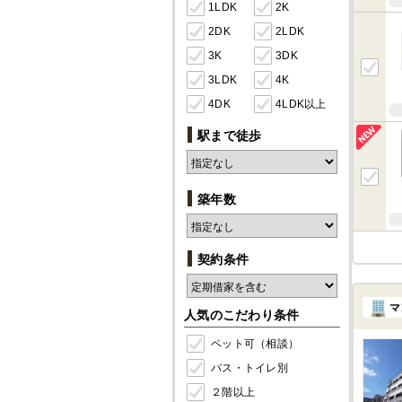
1LDK
2K
2DK
2LDK
3K
3DK
3LDK
4K
4DK
4LDK以上
駅まで徒歩
築年数
契約条件
マ
人気のこだわり条件
ペット可（相談）
バス・トイレ別
２階以上