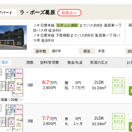
ラ・ポーズ葛原
アパート
新着あり
ＪＲ日豊本線
安部山公園駅
までバス約9分 葛原東一丁
目バス停 徒歩9分
ＪＲ日豊本線 下曽根駅までバス約8分 葛原東一丁目バ
ス停 徒歩8分
築0年
木造
築年数
構造
総
て選択
階数
賃料/管理費
敷金/礼金
部屋の広さ
お
南向き
6.7
2LDK
万円
敷
0円
3階
角部屋
2
2,900円
礼
7.7万円
61.08m
ペット
画像：20枚
南向き
7.7
2LDK
万円
敷
0円
3階
角部屋
2
2,900円
礼
1ヶ月
61.08m
ペット