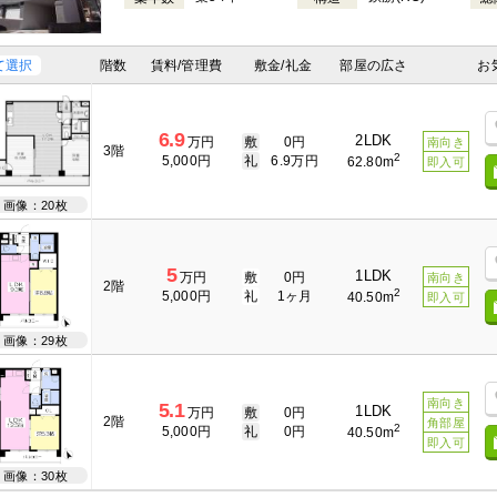
て選択
階数
賃料/管理費
敷金/礼金
部屋の広さ
お
6.9
2LDK
万円
敷
0円
南向き
3階
2
5,000円
礼
6.9万円
62.80m
即入可
画像：20枚
5
1LDK
万円
敷
0円
南向き
2階
2
5,000円
礼
1ヶ月
40.50m
即入可
画像：29枚
南向き
5.1
1LDK
万円
敷
0円
2階
角部屋
2
5,000円
礼
0円
40.50m
即入可
画像：30枚