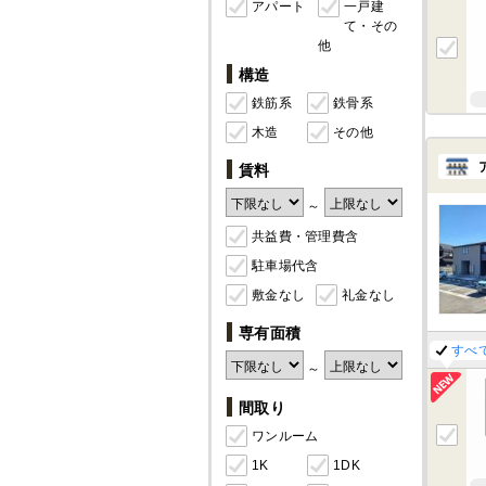
アパート
一戸建
て・その
他
構造
鉄筋系
鉄骨系
木造
その他
賃料
～
共益費・管理費含
駐車場代含
敷金なし
礼金なし
専有面積
すべ
～
間取り
ワンルーム
1K
1DK