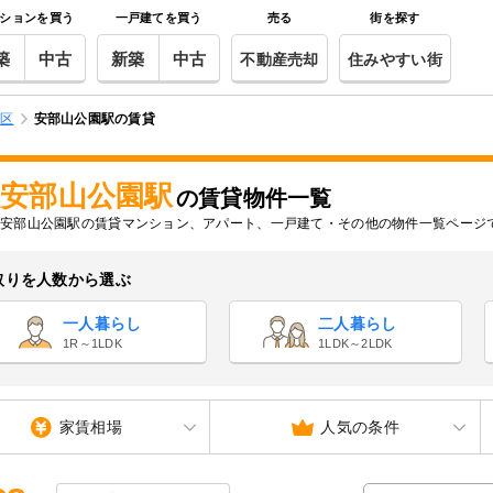
ションを買う
一戸建てを買う
売る
街を探す
築
中古
新築
中古
不動産売却
住みやすい街
南区
安部山公園駅の賃貸
安部山公園駅
の賃貸物件一覧
安部山公園駅の賃貸マンション、アパート、一戸建て・その他の物件一覧ページ
取りを人数から選ぶ
一人暮らし
二人暮らし
1R～1LDK
1LDK～2LDK
家賃相場
人気の条件