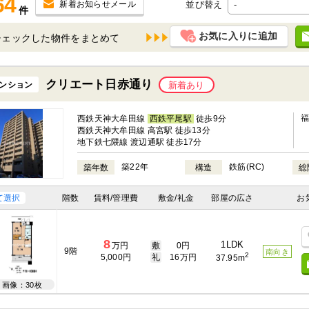
64
並び替え
新着お知らせメール
件
お気に入りに追加
チェックした物件を
クリエート日赤通り
ンション
新着あり
西鉄天神大牟田線
西鉄平尾駅
徒歩9分
西鉄天神大牟田線 高宮駅 徒歩13分
地下鉄七隈線 渡辺通駅 徒歩17分
築22年
鉄筋(RC)
築年数
構造
総
て選択
階数
賃料/管理費
敷金/礼金
部屋の広さ
お
8
1LDK
万円
敷
0円
9階
南向き
2
5,000円
礼
16万円
37.95m
画像：30枚