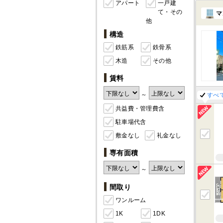
アパート
一戸建
て・その
マ
他
構造
鉄筋系
鉄骨系
木造
その他
賃料
～
すべ
共益費・管理費含
駐車場代含
敷金なし
礼金なし
専有面積
～
間取り
ワンルーム
1K
1DK