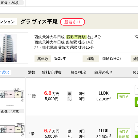
画像：30枚
グラヴィス平尾
ンション
新着あり
西鉄天神大牟田線
西鉄平尾駅
徒歩5分
西鉄天神大牟田線 薬院駅 徒歩14分
地下鉄七隈線 薬院大通駅 徒歩15分
築25年
鉄筋(SRC)
築年数
構造
総
て選択
階数
賃料/管理費
敷金/礼金
部屋の広さ
お
6.8
1LDK
万円
敷
0円
11階
南向き
2
5,000円
礼
0円
32.06m
画像：30枚
6.7
1LDK
万円
敷
0円
南向き
4階
2
5,000円
礼
0円
32.60m
角部屋