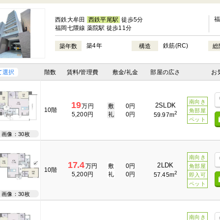
西鉄大牟田
西鉄平尾駅
徒歩5分
福岡七隈線 薬院駅 徒歩11分
築4年
鉄筋(RC)
築年数
構造
総
て選択
階数
賃料/管理費
敷金/礼金
部屋の広さ
お
南向き
19
2SLDK
万円
敷
0円
10階
角部屋
2
5,200円
礼
0円
59.97m
ペット
画像：30枚
南向き
17.4
2LDK
万円
敷
0円
角部屋
10階
2
5,200円
礼
0円
57.45m
即入可
ペット
画像：30枚
南向き