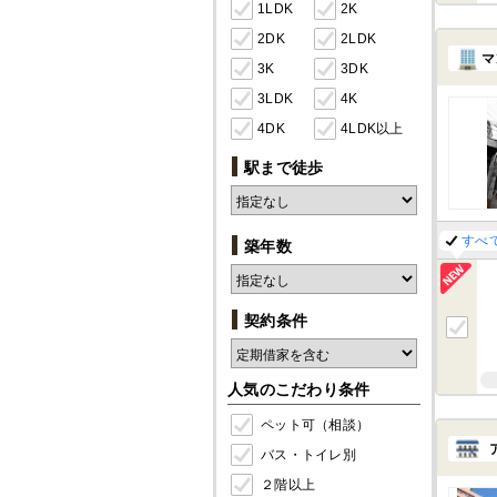
1LDK
2K
2DK
2LDK
マ
3K
3DK
3LDK
4K
4DK
4LDK以上
駅まで徒歩
すべ
築年数
契約条件
人気のこだわり条件
ペット可（相談）
バス・トイレ別
２階以上