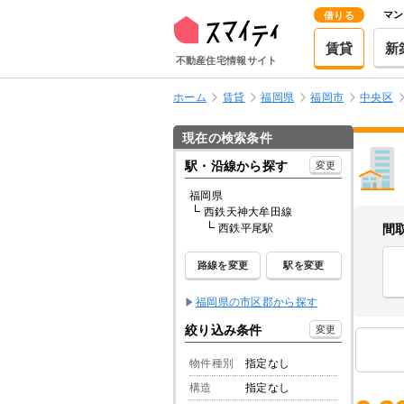
マン
借りる
賃貸
新
不動産住宅情報サイト
ホーム
賃貸
福岡県
福岡市
中央区
現在の検索条件
駅・沿線から探す
変更
福岡県
西鉄天神大牟田線
西鉄平尾駅
間
路線を変更
駅を変更
福岡県の市区郡から探す
絞り込み条件
変更
物件種別
指定なし
構造
指定なし