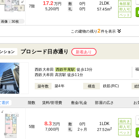
17.2
2LDK
万円
敷
0円
角部屋
7階
2
5,200円
礼
0円
57.45m
即入可
ペット
画像：30枚
2
この建物の残り
件を表示
プロシード日赤通り
ンション
新着あり
西鉄大牟田
西鉄平尾駅
徒歩13分
西鉄大牟田 高宮駅 徒歩11分
築4年
鉄筋(RC)
築年数
構造
総
て選択
階数
賃料/管理費
敷金/礼金
部屋の広さ
お
南向き
8.3
1LDK
万円
敷
0円
5階
即入可
2
7,000円
礼
2ヶ月
27.52m
ペット