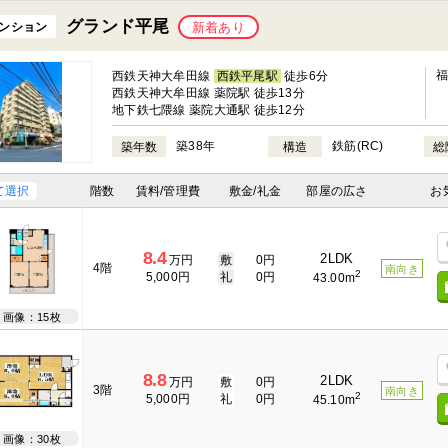
グランド平尾
ンション
新着あり
西鉄天神大牟田線
西鉄平尾駅
徒歩6分
西鉄天神大牟田線 薬院駅 徒歩13分
地下鉄七隈線 薬院大通駅 徒歩12分
築38年
鉄筋(RC)
築年数
構造
総
て選択
階数
賃料/管理費
敷金/礼金
部屋の広さ
お
8.4
2LDK
万円
敷
0円
4階
南向き
2
5,000円
礼
0円
43.00m
画像：15枚
8.8
2LDK
万円
敷
0円
3階
南向き
2
5,000円
礼
0円
45.10m
画像：30枚