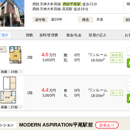
西鉄天神大牟田線
西鉄平尾駅
徒歩21分
西鉄天神大牟田線 高宮駅 徒歩16分
築30年
木造
築年数
構造
総
て選択
階数
賃料/管理費
敷金/礼金
部屋の広さ
お
4.5
ワンルーム
万円
敷
0円
角部屋
2階
2
3,000円
礼
0円
18.00m
即入可
画像：14枚
4.4
ワンルーム
万円
敷
0円
1階
即入可
2
3,000円
礼
0円
18.00m
画像：27枚
MODERN ASPIRATION平尾駅前
ンション
新着あり