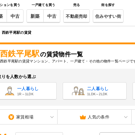
ションを買う
一戸建てを買う
売る
街を探す
築
中古
新築
中古
不動産売却
住みやすい街
西鉄平尾駅の賃貸
西鉄平尾駅
の賃貸物件一覧
西鉄平尾駅の賃貸マンション、アパート、一戸建て・その他の物件一覧ページで
取りを人数から選ぶ
一人暮らし
二人暮らし
1R～1LDK
1LDK～2LDK
家賃相場
人気の条件