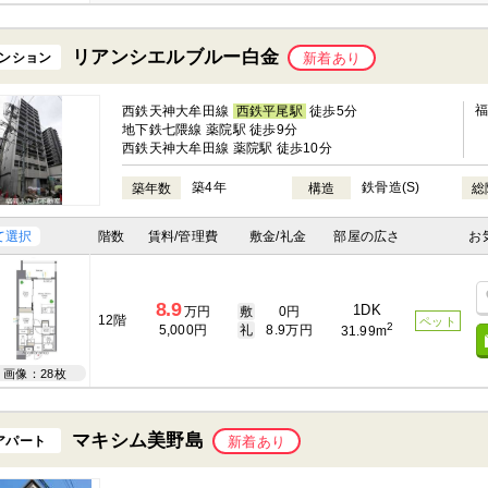
リアンシエルブルー白金
ンション
新着あり
西鉄天神大牟田線
西鉄平尾駅
徒歩5分
地下鉄七隈線 薬院駅 徒歩9分
西鉄天神大牟田線 薬院駅 徒歩10分
築4年
鉄骨造(S)
築年数
構造
総
て選択
階数
賃料/管理費
敷金/礼金
部屋の広さ
お
8.9
1DK
万円
敷
0円
12階
ペット
2
5,000円
礼
8.9万円
31.99m
画像：28枚
マキシム美野島
アパート
新着あり