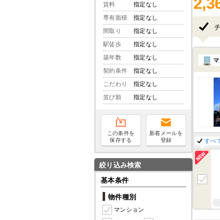
2,3
賃料
指定なし
専有面積
指定なし
間取り
指定なし
駅徒歩
指定なし
築年数
指定なし
マ
契約条件
指定なし
こだわり
指定なし
並び順
指定なし
この条件を
新着メールを
保存する
登録
すべ
絞り込み検索
基本条件
物件種別
マンション