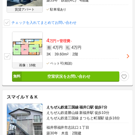
築53年
鉄筋(RC)
4階建
賃貸アパート
駐車場あり
チェックを入れてまとめてお問い合わせ
4
万円
管理費
-
4万円
4万円
敷
礼
3K
39.60m
2
2階
ペット可(相談)
画像：18枚
空室状況をお問い合わせ
スマイルＹ＆Ｋ
えちぜん鉄道三国線 福井口駅 徒歩7分
えちぜん鉄道勝山線 新福井駅 徒歩10分
えちぜん鉄道三国線 まつもと町屋駅 徒歩16分
福井県福井市志比口１丁目
築30年
木造
2階建