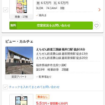
6.5万円
6.5万円
敷
礼
3LDK
74.14m
2
3階
南向き
画像：17枚
空室状況をお問い合わせ
ビュー・カルチェ
えちぜん鉄道三国線 福井口駅 徒歩18分
えちぜん鉄道勝山線 越前開発駅 徒歩13分
えちぜん鉄道勝山線 越前新保駅 徒歩20分
福井県福井市北四ツ居町
築19年
軽量鉄骨
2階建
賃貸アパート
駐車場あり
チェックを入れてまとめてお問い合わせ
敷金なし
5.5
万円
管理費
4,500円