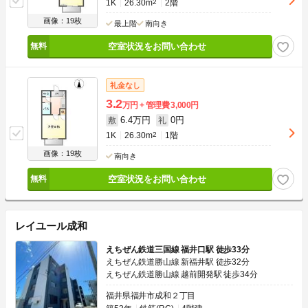
1K
26.30m
2
2階
画像：19枚
最上階
南向き
空室状況をお問い合わせ
礼金なし
3.2
万円
管理費
3,000円
6.4万円
0円
敷
礼
1K
26.30m
2
1階
画像：19枚
南向き
空室状況をお問い合わせ
レイユール成和
えちぜん鉄道三国線 福井口駅 徒歩33分
えちぜん鉄道勝山線 新福井駅 徒歩32分
えちぜん鉄道勝山線 越前開発駅 徒歩34分
福井県福井市成和２丁目