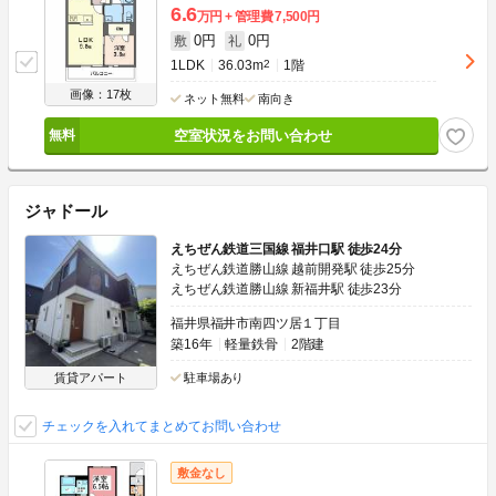
6.6
万円
管理費
7,500円
0円
0円
敷
礼
1LDK
36.03m
2
1階
画像：17枚
ネット無料
南向き
空室状況をお問い合わせ
ジャドール
えちぜん鉄道三国線 福井口駅 徒歩24分
えちぜん鉄道勝山線 越前開発駅 徒歩25分
えちぜん鉄道勝山線 新福井駅 徒歩23分
福井県福井市南四ツ居１丁目
築16年
軽量鉄骨
2階建
賃貸アパート
駐車場あり
チェックを入れてまとめてお問い合わせ
敷金なし