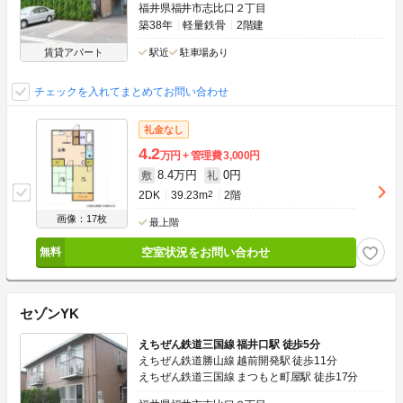
福井県福井市志比口２丁目
築38年
軽量鉄骨
2階建
賃貸アパート
駅近
駐車場あり
チェックを入れてまとめてお問い合わせ
礼金なし
4.2
万円
管理費
3,000円
8.4万円
0円
敷
礼
2DK
39.23m
2
2階
画像：17枚
最上階
空室状況をお問い合わせ
セゾンYK
えちぜん鉄道三国線 福井口駅 徒歩5分
えちぜん鉄道勝山線 越前開発駅 徒歩11分
えちぜん鉄道三国線 まつもと町屋駅 徒歩17分