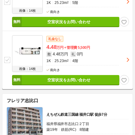
1K
25.23m
2
5階
画像：14枚
南向き
空室状況をお問い合わせ
礼金なし
4.48
万円
管理費
5,500円
4.48万円
0円
敷
礼
1K
25.23m
2
4階
画像：14枚
南向き
空室状況をお問い合わせ
フレリア志比口
えちぜん鉄道三国線 福井口駅 徒歩7分
福井県福井市志比口２丁目
築19年
鉄筋(RC)
8階建