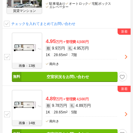
駐車場あり
オートロック
宅配ボックス
エレベーター
賃貸マンション
チェックを入れてまとめてお問い合わせ
4.95
万円
管理費
4,500円
9.9万円
4.95万円
敷
礼
1K
28.65m
2
7階
南向き
画像：13枚
空室状況をお問い合わせ
4.89
万円
管理費
4,500円
9.78万円
4.89万円
敷
礼
1K
28.65m
2
5階
南向き
画像：14枚