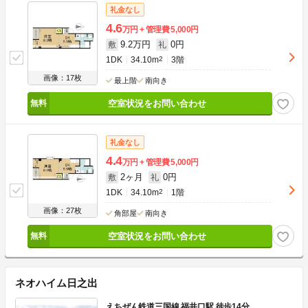
礼金なし
4.6
万円
管理費
5,000円
9.2万円
0円
敷
礼
1DK
34.10m
2
3階
画像：17枚
最上階
南向き
空室状況をお問い合わせ
礼金なし
4.4
万円
管理費
5,000円
2ヶ月
0円
敷
礼
1DK
34.10m
2
1階
画像：27枚
角部屋
南向き
空室状況をお問い合わせ
ネオハイム日之出
えちぜん鉄道三国線 福井口駅 徒歩14分