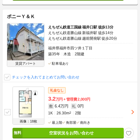
ポニーＹ＆Ｋ
えちぜん鉄道三国線 福井口駅 徒歩13分
えちぜん鉄道勝山線 新福井駅 徒歩14分
えちぜん鉄道勝山線 越前開発駅 徒歩20分
福井県福井市四ツ井１丁目
築35年
木造
2階建
賃貸アパート
駐車場あり
チェックを入れてまとめてお問い合わせ
礼金なし
3.2
万円
管理費
2,000円
6.4万円
0円
敷
礼
1K
26.30m
2
2階
画像：18枚
最上階
角部屋
南向き
空室状況をお問い合わせ