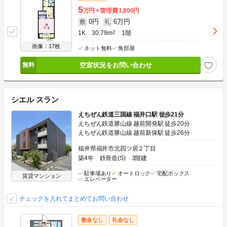
5
万円
管理費
1,800円
0円
6万円
敷
礼
1K
30.79m
2
1階
画像：17枚
ネット無料
角部屋
空室状況をお問い合わせ
シエル スラン
えちぜん鉄道三国線 福井口駅 徒歩21分
えちぜん鉄道勝山線 越前開発駅 徒歩20分
えちぜん鉄道勝山線 越前新保駅 徒歩26分
福井県福井市北四ツ居２丁目
築4年
鉄骨造(S)
3階建
駐車場あり
オートロック
宅配ボックス
賃貸マンション
エレベーター
チェックを入れてまとめてお問い合わせ
敷金なし
礼金なし