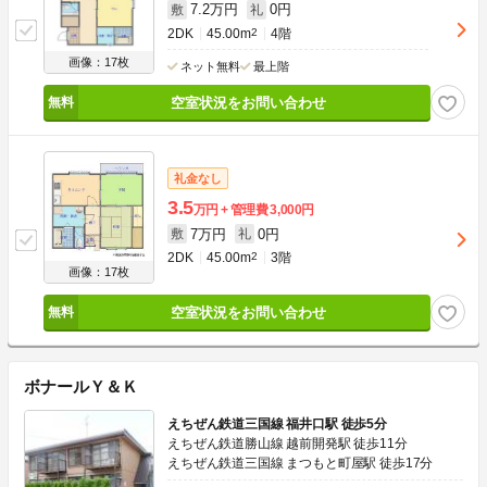
7.2万円
0円
敷
礼
2DK
45.00m
2
4階
画像：17枚
ネット無料
最上階
空室状況をお問い合わせ
礼金なし
3.5
万円
管理費
3,000円
7万円
0円
敷
礼
2DK
45.00m
2
3階
画像：17枚
空室状況をお問い合わせ
ボナールＹ＆Ｋ
えちぜん鉄道三国線 福井口駅 徒歩5分
えちぜん鉄道勝山線 越前開発駅 徒歩11分
えちぜん鉄道三国線 まつもと町屋駅 徒歩17分