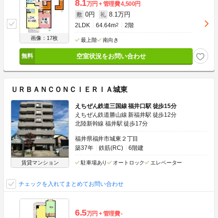
8.1
万円
管理費
4,500円
0円
8.1万円
敷
礼
2LDK
64.64m
2
2階
画像：17枚
最上階
南向き
空室状況をお問い合わせ
ＵＲＢＡＮＣＯＮＣＩＥＲＩＡ城東
えちぜん鉄道三国線 福井口駅 徒歩15分
えちぜん鉄道勝山線 新福井駅 徒歩12分
北陸新幹線 福井駅 徒歩17分
福井県福井市城東２丁目
築37年
鉄筋(RC)
6階建
賃貸マンション
駐車場あり
オートロック
エレベーター
チェックを入れてまとめてお問い合わせ
6.5
万円
管理費
-