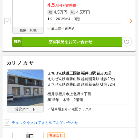
4.5
万円
管理費
-
4.5万円
4.5万円
敷
礼
1K
26.29m
2
3階
最上階
南向き
画像：18枚
空室状況をお問い合わせ
カリ ノ カ サ
えちぜん鉄道三国線 福井口駅 徒歩31分
えちぜん鉄道勝山線 越前開発駅 徒歩29分
えちぜん鉄道勝山線 越前新保駅 徒歩32分
福井県福井市上北野１丁目
築15年
木造
2階建
賃貸アパート
駐車場あり
宅配ボックス
チェックを入れてまとめてお問い合わせ
敷金なし