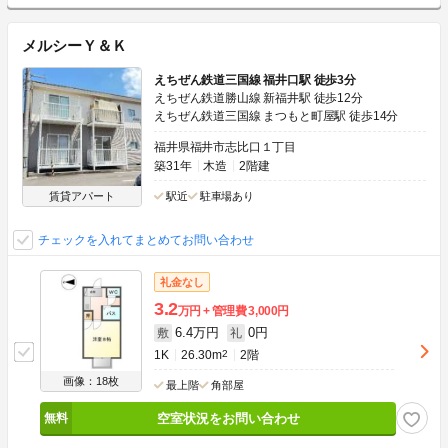
メルシーＹ＆Ｋ
えちぜん鉄道三国線 福井口駅 徒歩3分
えちぜん鉄道勝山線 新福井駅 徒歩12分
えちぜん鉄道三国線 まつもと町屋駅 徒歩14分
福井県福井市志比口１丁目
築31年
木造
2階建
賃貸アパート
駅近
駐車場あり
チェックを入れてまとめてお問い合わせ
礼金なし
3.2
万円
管理費
3,000円
6.4万円
0円
敷
礼
1K
26.30m
2
2階
画像：18枚
最上階
角部屋
空室状況をお問い合わせ