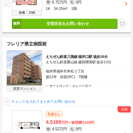
6.75万円
0円
敷
礼
1K
34.25m
2
1階
画像：15枚
空室状況をお問い合わせ
フレリア県立病院前
えちぜん鉄道三国線 福井口駅 徒歩16分
えちぜん鉄道勝山線 越前開発駅 徒歩13分
福井県福井市米松２丁目
築22年
鉄筋(RC)
7階建
オートロック
エレベーター
賃貸マンション
チェックを入れてまとめてお問い合わせ
礼金なし
4.5199
万円
管理費
5,500円
4.52万円
0円
敷
礼