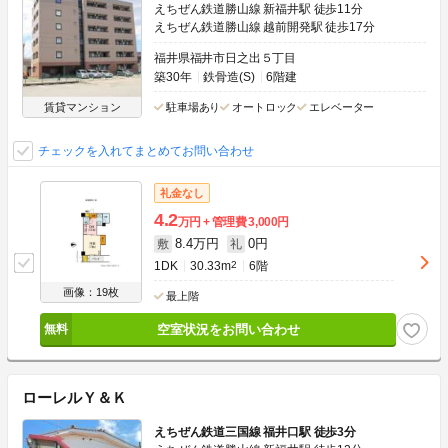
えちぜん鉄道勝山線 新福井駅 徒歩11分
えちぜん鉄道勝山線 越前開発駅 徒歩17分
福井県福井市日之出５丁目
築30年
鉄骨造(S)
6階建
賃貸マンション
駐車場あり
オートロック
エレベーター
チェックを入れてまとめてお問い合わせ
礼金なし
4.2
万円
管理費
3,000円
8.4万円
0円
敷
礼
1DK
30.33m
2
6階
画像：19枚
最上階
空室状況をお問い合わせ
ローレルＹ＆Ｋ
えちぜん鉄道三国線 福井口駅 徒歩3分