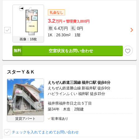
礼金なし
3.2
万円
管理費
3,000円
6.4万円
0円
敷
礼
1K
26.30m
2
1階
画像：18枚
空室状況をお問い合わせ
スターＹ＆Ｋ
えちぜん鉄道三国線 福井口駅 徒歩8分
えちぜん鉄道勝山線 新福井駅 徒歩9分
ハピラインふくい 福井駅 徒歩15分
福井県福井市日之出５丁目
築34年
木造
2階建
賃貸アパート
駐車場あり
チェックを入れてまとめてお問い合わせ