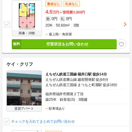
敷金なし
礼金なし
4.5
万円
管理費
5,000円
0円
0円
敷
礼
2DK
50.60m
2
3階
画像：18枚
最上階
角部屋
空室状況をお問い合わせ
ケイ・クリフ
えちぜん鉄道三国線 福井口駅 徒歩14分
えちぜん鉄道勝山線 越前開発駅 徒歩6分
えちぜん鉄道三国線 まつもと町屋駅 徒歩16分
福井県福井市開発２丁目
築25年
鉄骨造(S)
3階建
賃貸アパート
駐車場あり
チェックを入れてまとめてお問い合わせ