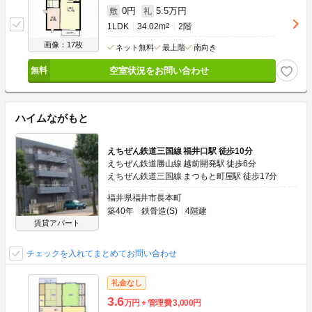
0円
5.5万円
敷
礼
1LDK
34.02m
2
2階
画像：17枚
ネット無料
最上階
南向き
空室状況をお問い合わせ
ハイムながもと
えちぜん鉄道三国線 福井口駅 徒歩10分
えちぜん鉄道勝山線 越前開発駅 徒歩6分
えちぜん鉄道三国線 まつもと町屋駅 徒歩17分
福井県福井市長本町
築40年
鉄骨造(S)
4階建
賃貸アパート
チェックを入れてまとめてお問い合わせ
礼金なし
3.6
万円
管理費
3,000円