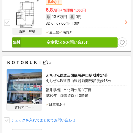
礼金なし
6.8
万円
管理費
4,000円
13.6万円
0円
敷
礼
3DK
67.00m
2
3階
画像：18枚
最上階
南向き
空室状況をお問い合わせ
ＫＯＴＯＢＵＫＩビル
えちぜん鉄道三国線 福井口駅 徒歩17分
えちぜん鉄道勝山線 越前開発駅 徒歩18分
福井県福井市北四ツ居３丁目
築20年
鉄骨造(S)
3階建
駐車場あり
賃貸アパート
チェックを入れてまとめてお問い合わせ