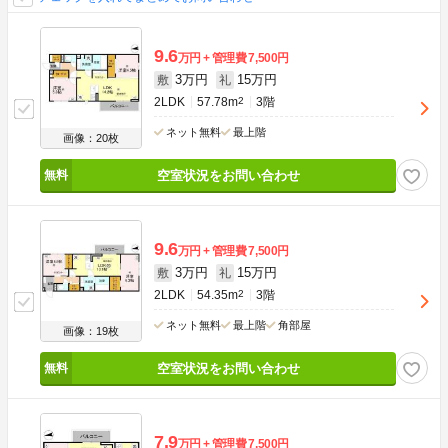
9.6
万円
管理費
7,500円
3万円
15万円
敷
礼
2LDK
57.78m
2
3階
ネット無料
最上階
画像：20枚
空室状況をお問い合わせ
9.6
万円
管理費
7,500円
3万円
15万円
敷
礼
2LDK
54.35m
2
3階
ネット無料
最上階
角部屋
画像：19枚
空室状況をお問い合わせ
7.9
万円
管理費
7,500円