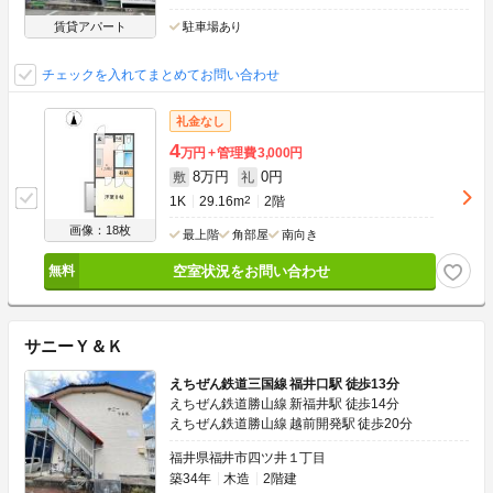
賃貸アパート
駐車場あり
チェックを入れてまとめてお問い合わせ
礼金なし
4
万円
管理費
3,000円
8万円
0円
敷
礼
1K
29.16m
2
2階
画像：18枚
最上階
角部屋
南向き
空室状況をお問い合わせ
サニーＹ＆Ｋ
えちぜん鉄道三国線 福井口駅 徒歩13分
えちぜん鉄道勝山線 新福井駅 徒歩14分
えちぜん鉄道勝山線 越前開発駅 徒歩20分
福井県福井市四ツ井１丁目
築34年
木造
2階建