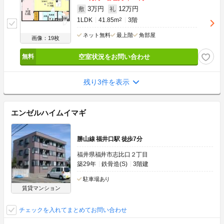
3万円
12万円
敷
礼
1LDK
41.85m
2
3階
ネット無料
最上階
角部屋
画像：19枚
空室状況をお問い合わせ
残り3件を表示
エンゼルハイムイマギ
勝山線 福井口駅 徒歩7分
福井県福井市志比口２丁目
築29年
鉄骨造(S)
3階建
駐車場あり
賃貸マンション
チェックを入れてまとめてお問い合わせ