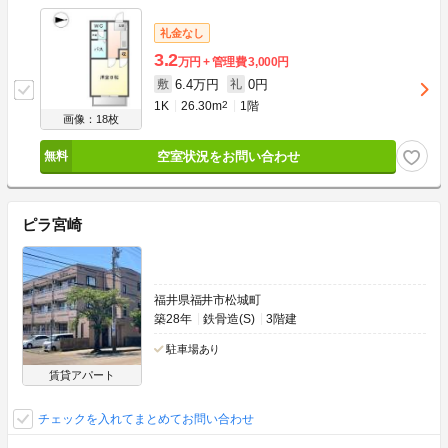
礼金なし
3.2
万円
管理費
3,000円
6.4万円
0円
敷
礼
1K
26.30m
2
1階
画像：18枚
空室状況をお問い合わせ
ピラ宮崎
福井県福井市松城町
築28年
鉄骨造(S)
3階建
駐車場あり
賃貸アパート
チェックを入れてまとめてお問い合わせ