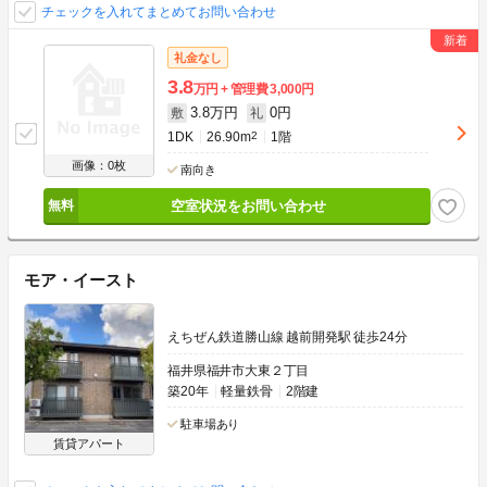
チェックを入れてまとめてお問い合わせ
礼金なし
3.8
万円
管理費
3,000円
3.8万円
0円
敷
礼
1DK
26.90m
2
1階
画像：0枚
南向き
空室状況をお問い合わせ
モア・イースト
えちぜん鉄道勝山線 越前開発駅 徒歩24分
福井県福井市大東２丁目
築20年
軽量鉄骨
2階建
駐車場あり
賃貸アパート