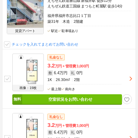
えちぜん鉄道勝山線 新福井駅 徒歩12分
えちぜん鉄道三国線 まつもと町屋駅 徒歩14分
福井県福井市志比口１丁目
築31年
木造
2階建
賃貸アパート
駅近
駐車場あり
チェックを入れてまとめてお問い合わせ
礼金なし
3.2
万円
管理費
3,000円
6.4万円
0円
敷
礼
1K
26.30m
2
2階
画像：19枚
最上階
南向き
空室状況をお問い合わせ
礼金なし
3.2
万円
管理費
3,000円
6.4万円
0円
敷
礼