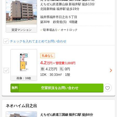
えちぜん鉄道勝山線 新福井駅 徒歩13分
北陸新幹線 福井駅 徒歩19分
福井県福井市日之出５丁目
築30年
鉄骨造(S)
6階建
賃貸マンション
駐車場あり
オートロック
チェックを入れてまとめてお問い合わせ
礼金なし
4.2
万円
管理費
3,000円
4.2万円
0円
敷
礼
1DK
30.33m
2
1階
画像：16枚
空室状況をお問い合わせ
ネオハイム日之出
えちぜん鉄道三国線 福井口駅 徒歩8分