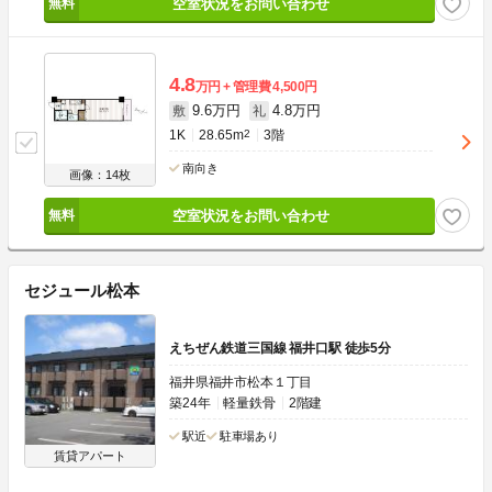
空室状況をお問い合わせ
4.8
万円
管理費
4,500円
9.6万円
4.8万円
敷
礼
1K
28.65m
2
3階
南向き
画像：14枚
空室状況をお問い合わせ
セジュール松本
えちぜん鉄道三国線 福井口駅 徒歩5分
福井県福井市松本１丁目
築24年
軽量鉄骨
2階建
駅近
駐車場あり
賃貸アパート