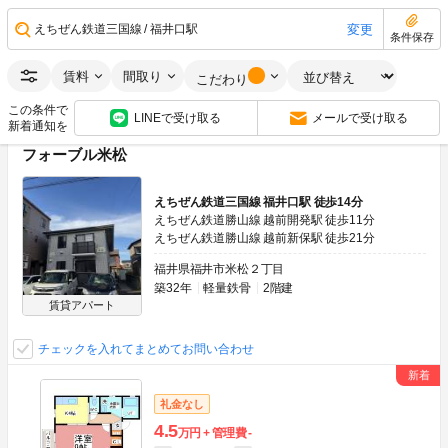
1LDK
32.67m
2
1階
変更
えちぜん鉄道三国線
福井口駅
条件保存
ネット無料
画像：19枚
賃料
間取り
こだわり
空室状況をお問い合わせ
この条件で
LINEで受け取る
メールで受け取る
新着通知を
フォーブル米松
えちぜん鉄道三国線 福井口駅 徒歩14分
えちぜん鉄道勝山線 越前開発駅 徒歩11分
えちぜん鉄道勝山線 越前新保駅 徒歩21分
福井県福井市米松２丁目
築32年
軽量鉄骨
2階建
賃貸アパート
チェックを入れてまとめてお問い合わせ
礼金なし
4.5
万円
管理費
-