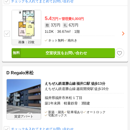
チェックを入れてまとめてお問い合わせ
5.4
万円
管理費
6,000円
3万円
6万円
敷
礼
1LDK
36.67m
2
1階
ネット無料
南向き
画像：22枚
空室状況をお問い合わせ
D Regalo米松
えちぜん鉄道勝山線 福井口駅 徒歩13分
えちぜん鉄道勝山線 越前開発駅 徒歩16分
福井県福井市米松１丁目
築1年未満
軽量鉄骨
3階建
新築・築浅
駐車場あり
オートロック
宅配ボックス
賃貸アパート
チェックを入れてまとめてお問い合わせ