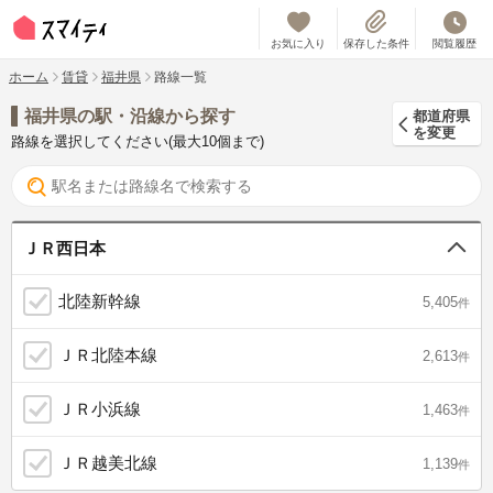
お気に入り
保存した条件
閲覧履歴
ホーム
賃貸
福井県
路線一覧
福井県の駅・沿線から探す
都道府県
を変更
路線を選択してください(最大10個まで)
ＪＲ西日本
北陸新幹線
5,405
件
ＪＲ北陸本線
2,613
件
ＪＲ小浜線
1,463
件
ＪＲ越美北線
1,139
件