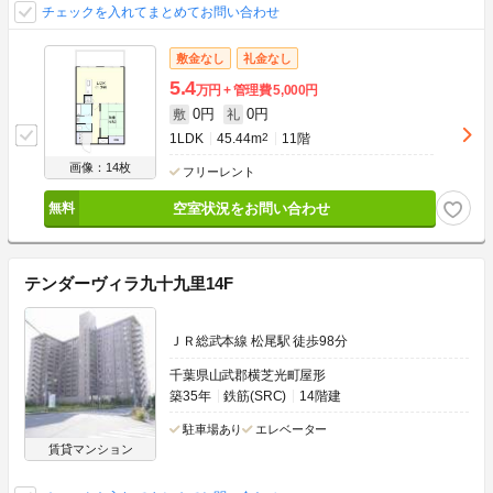
チェックを入れてまとめてお問い合わせ
敷金なし
礼金なし
5.4
万円
管理費
5,000円
0円
0円
敷
礼
1LDK
45.44m
2
11階
画像：14枚
フリーレント
空室状況をお問い合わせ
テンダーヴィラ九十九里14F
ＪＲ総武本線 松尾駅 徒歩98分
千葉県山武郡横芝光町屋形
築35年
鉄筋(SRC)
14階建
駐車場あり
エレベーター
賃貸マンション