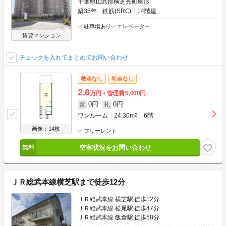
千葉県山武郡横芝光町屋形
築35年
鉄筋(SRC)
14階建
駐車場あり
エレベーター
賃貸マンション
チェックを入れてまとめてお問い合わせ
敷金なし
礼金なし
2.6
万円
管理費
5,000円
0円
0円
敷
礼
ワンルーム
24.30m
2
6階
画像：14枚
フリーレント
空室状況をお問い合わせ
ＪＲ総武本線横芝駅まで徒歩12分
ＪＲ総武本線 横芝駅 徒歩12分
ＪＲ総武本線 松尾駅 徒歩47分
ＪＲ総武本線 飯倉駅 徒歩58分