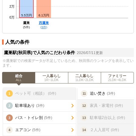
2万
5.5万円
6.1万円
0万
鷹巣
西鷹巣
(5件)
(3件)
人気の条件
鷹巣駅(秋田県)で人気のこだわり条件
2026/07/11更新
※鷹巣駅での検索データが不足しているため、秋田県のランキングを表示してい
ます。
総合
一人暮らし
二人暮らし
ファミリー
ALL
1R~1LDK
1LDK~2LDK
2LDK~4LDK
ペット可（相談）
追い焚き
(0件)
(3件)
1
11
駐車場あり
家具・家電付
(3件)
(0件)
2
12
バス・トイレ別
駐車場2台以上
(5件)
(0件)
3
13
エアコン
２人入居可
(5件)
(0件)
4
14