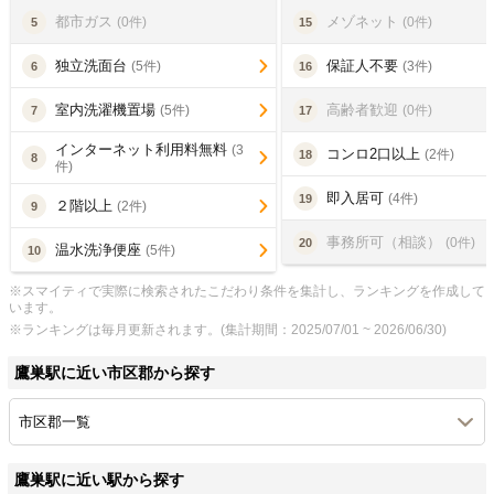
都市ガス
メゾネット
(0件)
(0件)
5
15
独立洗面台
保証人不要
(5件)
(3件)
6
16
室内洗濯機置場
高齢者歓迎
(5件)
(0件)
7
17
インターネット利用料無料
(3
コンロ2口以上
(2件)
18
8
件)
即入居可
(4件)
19
２階以上
(2件)
9
事務所可（相談）
(0件)
20
温水洗浄便座
(5件)
10
※スマイティで実際に検索されたこだわり条件を集計し、ランキングを作成して
います。
※ランキングは毎月更新されます。(集計期間：2025/07/01 ~ 2026/06/30)
鷹巣駅に近い市区郡から探す
市区郡一覧
鷹巣駅に近い駅から探す