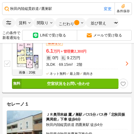
0円
9.1万円
敷
礼
3LDK
69.15m
2
2階
変更
秋田内陸縦貫鉄道
鷹巣駅
条件保存
画像：0枚
ネット無料
最上階
南向き
賃料
間取り
こだわり
空室状況をお問い合わせ
この条件で
LINEで受け取る
メールで受け取る
新着通知を
敷金なし
6.1
万円
管理費
2,300円
0円
9.2万円
敷
礼
3LDK
69.15m
2
2階
画像：20枚
ネット無料
最上階
南向き
空室状況をお問い合わせ
セレーノ１
ＪＲ奥羽本線 鷹ノ巣駅 バス5分 バス停「北秋田振
興局前」下車 徒歩6分
秋田内陸縦貫鉄道 西鷹巣駅 徒歩4分