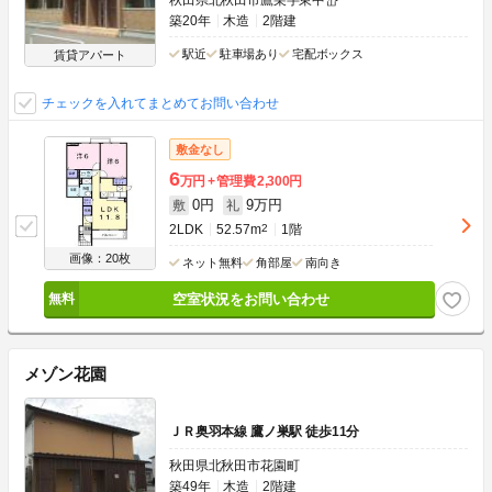
秋田県北秋田市鷹巣字東中岱
築20年
木造
2階建
駅近
駐車場あり
宅配ボックス
賃貸アパート
チェックを入れてまとめてお問い合わせ
敷金なし
6
万円
管理費
2,300円
0円
9万円
敷
礼
2LDK
52.57m
2
1階
画像：20枚
ネット無料
角部屋
南向き
空室状況をお問い合わせ
メゾン花園
ＪＲ奥羽本線 鷹ノ巣駅 徒歩11分
秋田県北秋田市花園町
築49年
木造
2階建