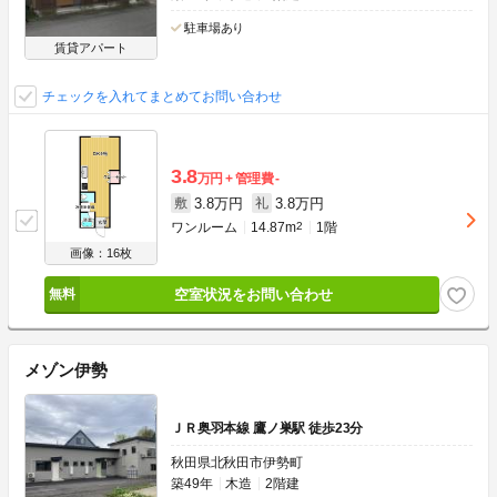
駐車場あり
賃貸アパート
チェックを入れてまとめてお問い合わせ
3.8
万円
管理費
-
3.8万円
3.8万円
敷
礼
ワンルーム
14.87m
2
1階
画像：16枚
空室状況をお問い合わせ
メゾン伊勢
ＪＲ奥羽本線 鷹ノ巣駅 徒歩23分
秋田県北秋田市伊勢町
築49年
木造
2階建