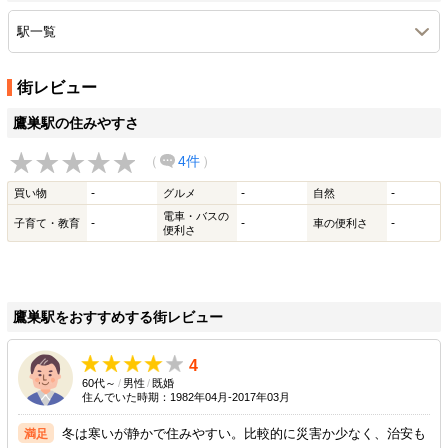
駅一覧
街レビュー
鷹巣駅の住みやすさ
（
4件
）
-
-
-
買い物
グルメ
自然
電車・バスの
-
-
-
子育て・教育
車の便利さ
便利さ
鷹巣駅をおすすめする街レビュー
4
60代～
/
男性
/
既婚
住んでいた時期：1982年04月-2017年03月
冬は寒いが静かで住みやすい。比較的に災害か少なく、治安も