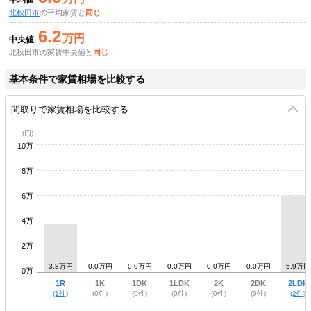
平均値
北秋田市
の平均家賃と
同じ
6.2
万円
中央値
北秋田市の家賃中央値と
同じ
基本条件で家賃相場を比較する
間取りで家賃相場を比較する
10万
8万
6万
4万
2万
3.8万円
0.0万円
0.0万円
0.0万円
0.0万円
0.0万円
5.9万円
0万
1R
1K
1DK
1LDK
2K
2DK
2LDK
(1件)
(0件)
(0件)
(0件)
(0件)
(0件)
(2件)