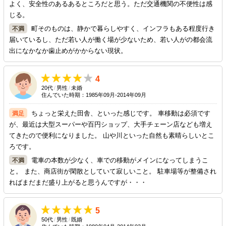
よく、安全性のあるあるところだと思う。ただ交通機関の不便性は感
じる。
町そのものは、静かで暮らしやすく、インフラもある程度行き
届いているし、ただ若い人が働く場が少ないため、若い人がの都会流
出になかなか歯止めがかからない現状。
4
20代
/
男性
/
未婚
住んでいた時期：1985年09月-2014年09月
ちょっと栄えた田舎、といった感じです。 車移動は必須です
が、最近は大型スーパーや百円ショップ、大手チェーン店なども増え
てきたので便利になりました。 山や川といった自然も素晴らしいとこ
ろです。
電車の本数が少なく、車での移動がメインになってしまうこ
と。 また、商店街が閑散としていて寂しいこと。 駐車場等が整備され
ればまだまだ盛り上がると思うんですが・・・
5
50代
/
男性
/
既婚