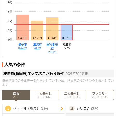
8万
6万
4万
2万
5.4万円
4.1万円
4.8万円
3.3万円
0万
横手市
湯沢市
由利本荘
雄勝郡
(144件)
(40件)
市
(7件)
(236件)
人気の条件
雄勝郡(秋田県)で人気のこだわり条件
2026/07/11更新
※雄勝郡での検索データが不足しているため、秋田県のランキングを表示してい
ます。
総合
一人暮らし
二人暮らし
ファミリー
ALL
1R~1LDK
1LDK~2LDK
2LDK~4LDK
ペット可（相談）
追い焚き
(2件)
(3件)
1
11