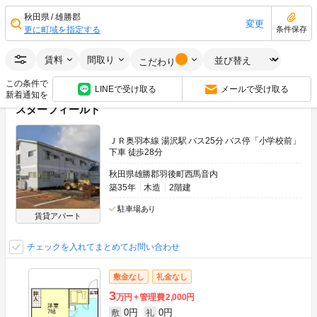
0円
0円
敷
礼
3DK
53.08m
2
4階
秋田県
雄勝郡
変更
更に町域を指定する
条件保存
画像：20枚
フリーレント
ペット可(相談)
南向き
賃料
間取り
空室状況をお問い合わせ
こだわり
この条件で
LINEで受け取る
メールで受け取る
新着通知を
スターフィールド
ＪＲ奥羽本線 湯沢駅 バス25分 バス停「小学校前」
下車 徒歩28分
秋田県雄勝郡羽後町西馬音内
築35年
木造
2階建
駐車場あり
賃貸アパート
チェックを入れてまとめてお問い合わせ
敷金なし
礼金なし
3
万円
管理費
2,000円
0円
0円
敷
礼