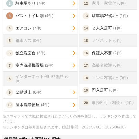
駐車場あり
家具・家電付
(7件)
(0件)
2
12
バス・トイレ別
駐車場2台以上
(4件)
(1件)
3
13
エアコン
２人入居可
(7件)
(1件)
4
14
都市ガス
メゾネット
(0件)
(0件)
5
15
独立洗面台
保証人不要
(3件)
(2件)
6
16
室内洗濯機置場
高齢者歓迎
(2件)
(0件)
7
17
インターネット利用料無料
(0
コンロ2口以上
(0件)
18
8
件)
即入居可
(6件)
19
２階以上
(6件)
9
事務所可（相談）
(0件)
20
温水洗浄便座
(4件)
10
※スマイティで実際に検索されたこだわり条件を集計し、ランキングを作成して
います。
※ランキングは毎月更新されます。(集計期間：2025/07/01 ~ 2026/06/30)