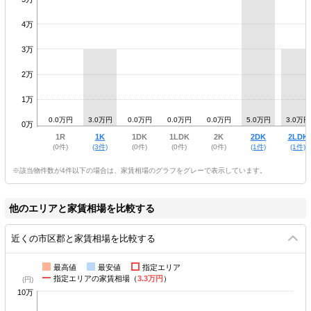
4万
3万
2万
1万
0.0万円
3.0万円
0.0万円
0.0万円
0.0万円
5.0万円
3.0万円
0万
1R
1K
1DK
1LDK
2K
2DK
2LDK
(0件)
(3件)
(0件)
(0件)
(0件)
(1件)
(1件)
※該当物件数が4件以下の場合は、家賃相場のグラフをグレーで表示しています。
他のエリアと家賃相場を比較する
近くの市区郡と家賃相場を比較する
最高値
最安値
指定エリア
指定エリアの家賃相場（
3.3万円
）
10万