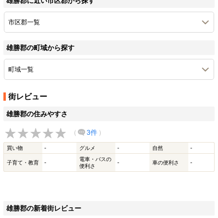
雄勝郡に近い市区郡から探す
市区郡一覧
雄勝郡の町域から探す
町域一覧
街レビュー
雄勝郡の住みやすさ
（
3件
）
-
-
-
買い物
グルメ
自然
電車・バスの
-
-
-
子育て・教育
車の便利さ
便利さ
雄勝郡の新着街レビュー