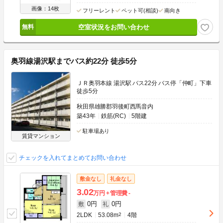
画像：14枚
フリーレント
ペット可(相談)
南向き
空室状況をお問い合わせ
奥羽線湯沢駅までバス約22分 徒歩5分
ＪＲ奥羽本線 湯沢駅 バス22分 バス停「仲町」下車
徒歩5分
秋田県雄勝郡羽後町西馬音内
築43年
鉄筋(RC)
5階建
駐車場あり
賃貸マンション
チェックを入れてまとめてお問い合わせ
敷金なし
礼金なし
3.02
万円
管理費
-
0円
0円
敷
礼
2LDK
53.08m
2
4階