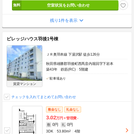
空室状況をお問い合わせ
残り1件を表示
ビレッジハウス羽後1号棟
ＪＲ奥羽本線 下湯沢駅 徒歩126分
秋田県雄勝郡羽後町西馬音内堀回字下岩本
築43年
鉄筋(RC)
5階建
駐車場あり
賃貸マンション
チェックを入れてまとめてお問い合わせ
敷金なし
礼金なし
3.02
万円
管理費
-
0円
0円
敷
礼
3DK
53.80m
2
4階