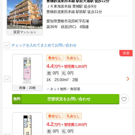
豊橋鉄道東田本線 駅前大通駅 徒歩12分
ＪＲ東海道本線 豊橋駅 徒歩9分
豊橋鉄道東田本線 駅前駅 徒歩11分
愛知県豊橋市花田町字石塚
築36年
鉄筋(RC)
4階建
賃貸マンション
チェックを入れてまとめてお問い合わせ
敷金なし
礼金なし
4.4
万円
管理費
3,000円
0円
0円
敷
礼
1K
25.00m
2
2階
画像：20枚
ネット無料
角部屋
空室状況をお問い合わせ
敷金なし
礼金なし
4.2
万円
管理費
3,000円
0円
0円
敷
礼