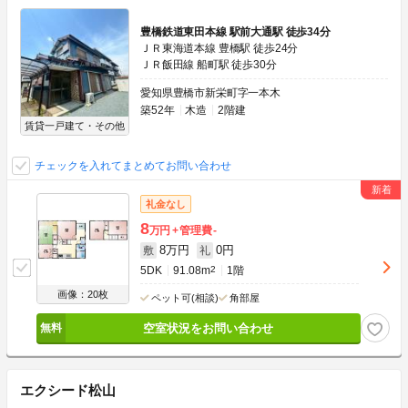
豊橋鉄道東田本線 駅前大通駅 徒歩34分
ＪＲ東海道本線 豊橋駅 徒歩24分
ＪＲ飯田線 船町駅 徒歩30分
愛知県豊橋市新栄町字一本木
築52年
木造
2階建
賃貸一戸建て・その他
チェックを入れてまとめてお問い合わせ
礼金なし
8
万円
管理費
-
8万円
0円
敷
礼
5DK
91.08m
2
1階
画像：20枚
ペット可(相談)
角部屋
空室状況をお問い合わせ
エクシード松山