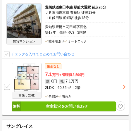
豊橋鉄道東田本線 駅前大通駅 徒歩20分
ＪＲ東海道本線 豊橋駅 徒歩13分
ＪＲ飯田線 船町駅 徒歩18分
愛知県豊橋市花田町字百北
築17年
鉄筋(RC)
3階建
賃貸マンション
駐車場あり
オートロック
チェックを入れてまとめてお問い合わせ
敷金なし
7.1
万円
管理費
3,500円
0円
7.1万円
敷
礼
2LDK
60.35m
2
2階
画像：20枚
角部屋
南向き
空室状況をお問い合わせ
サングレイス