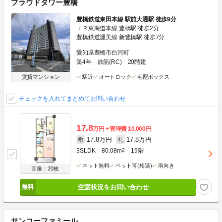
プラウドタワー豊橋
豊橋鉄道東田本線 駅前大通駅 徒歩9分
ＪＲ東海道本線 豊橋駅 徒歩2分
豊橋鉄道渥美線 新豊橋駅 徒歩7分
愛知県豊橋市白河町
築4年
鉄筋(RC)
20階建
賃貸マンション
駅近
オートロック
宅配ボックス
チェックを入れてまとめてお問い合わせ
17.8
万円
管理費
10,000円
17.8万円
17.8万円
敷
礼
3SLDK
80.08m
2
19階
ネット無料
ペット可(相談)
南向き
画像：20枚
空室状況をお問い合わせ
サンコーファミール