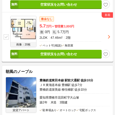
空室状況をお問い合わせ
敷金なし
5.7
万円
管理費
3,000円
0円
5.7万円
敷
礼
2LDK
47.46m
2
2階
画像：20枚
ペット可(相談)
角部屋
空室状況をお問い合わせ
朝風のノーブル
豊橋鉄道東田本線 駅前大通駅 徒歩10分
ＪＲ東海道本線 豊橋駅 徒歩7分
豊橋鉄道渥美線 柳生橋駅 徒歩10分
愛知県豊橋市花田町字大山塚
築2年
木造
3階建
賃貸アパート
駐車場あり
オートロック
宅配ボックス