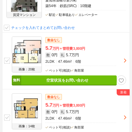
愛知県豊橋市新川町
築54年
鉄筋(SRC)
10階建
賃貸マンション
駅近
駐車場あり
エレベーター
チェックを入れてまとめてお問い合わせ
敷金なし
5.7
万円
管理費
3,000円
0円
5.7万円
敷
礼
2LDK
47.46m
2
6階
画像：20枚
ペット可(相談)
角部屋
空室状況をお問い合わせ
敷金なし
5.7
万円
管理費
3,000円
0円
5.7万円
敷
礼
2LDK
47.46m
2
6階
画像：14枚
ペット可(相談)
角部屋