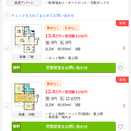
賃貸アパート
駐車場あり
オートロック
宅配ボックス
チェックを入れてまとめてお問い合わせ
敷金なし
礼金なし
13.4
万円
管理費
8,500円
0円
0円
敷
礼
2LDK
60.65m
2
3階
画像：7枚
ネット無料
最上階
空室状況をお問い合わせ
敷金なし
12.4
万円
管理費
8,500円
0円
12.4万円
敷
礼
2LDK
60.65m
2
3階
ネット無料
ペット可(相談)
最上階
画像：19枚
角部屋
南向き
空室状況をお問い合わせ