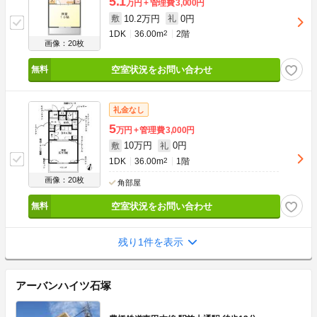
5.1
万円
管理費
3,000円
10.2万円
0円
敷
礼
1DK
36.00m
2
2階
画像：20枚
空室状況をお問い合わせ
礼金なし
5
万円
管理費
3,000円
10万円
0円
敷
礼
1DK
36.00m
2
1階
画像：20枚
角部屋
空室状況をお問い合わせ
残り1件を表示
アーバンハイツ石塚