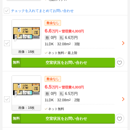
チェックを入れてまとめてお問い合わせ
敷金なし
6.6
万円
管理費
4,000円
0円
6.6万円
敷
礼
1LDK
32.08m
2
3階
画像：18枚
ネット無料
最上階
空室状況をお問い合わせ
敷金なし
6.5
万円
管理費
4,000円
0円
6.5万円
敷
礼
1LDK
32.08m
2
2階
画像：18枚
ネット無料
空室状況をお問い合わせ