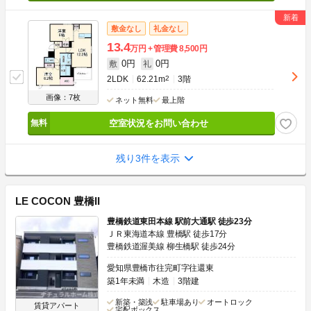
敷金なし
礼金なし
13.4
万円
管理費
8,500円
0円
0円
敷
礼
2LDK
62.21m
2
3階
画像：7枚
ネット無料
最上階
空室状況をお問い合わせ
残り3件を表示
LE COCON 豊橋II
豊橋鉄道東田本線 駅前大通駅 徒歩23分
ＪＲ東海道本線 豊橋駅 徒歩17分
豊橋鉄道渥美線 柳生橋駅 徒歩24分
愛知県豊橋市往完町字往還東
築1年未満
木造
3階建
新築・築浅
駐車場あり
オートロック
賃貸アパート
宅配ボックス