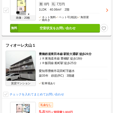
0円
7万円
敷
礼
1LDK
40.06m
2
2階
ネット無料
ペット可(相談)
角部屋
画像：20枚
南向き
空室状況をお問い合わせ
フィオーレ大山１
豊橋鉄道東田本線 駅前大通駅 徒歩26分
ＪＲ東海道本線 豊橋駅 徒歩18分
ＪＲ飯田線 船町駅 徒歩25分
愛知県豊橋市花田町字越水
築35年
鉄筋(RC)
3階建
賃貸マンション
駐車場あり
チェックを入れてまとめてお問い合わせ
礼金なし
5.8
万円
管理費
3,000円