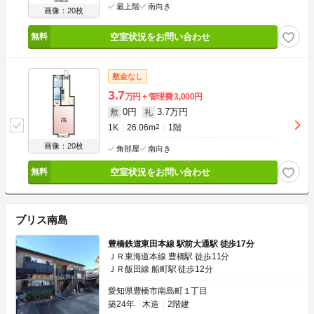
最上階
南向き
画像：20枚
空室状況をお問い合わせ
敷金なし
3.7
万円
管理費
3,000円
0円
3.7万円
敷
礼
1K
26.06m
2
1階
画像：20枚
角部屋
南向き
空室状況をお問い合わせ
ブリス南島
豊橋鉄道東田本線 駅前大通駅 徒歩17分
ＪＲ東海道本線 豊橋駅 徒歩11分
ＪＲ飯田線 船町駅 徒歩12分
愛知県豊橋市南島町１丁目
築24年
木造
2階建