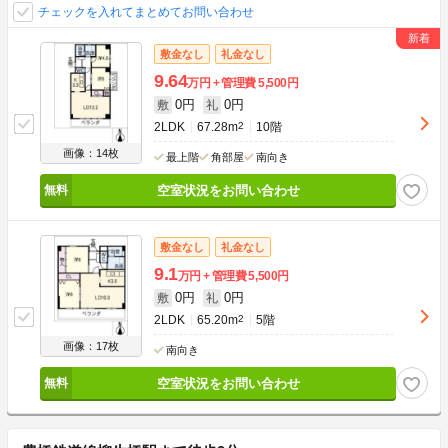
チェックを入れてまとめてお問い合わせ
敷金なし
礼金なし
9.64
万円
管理費
5,500円
0円
0円
敷
礼
2LDK
67.28m
2
10階
画像：14枚
最上階
角部屋
南向き
空室状況をお問い合わせ
敷金なし
礼金なし
9.1
万円
管理費
5,500円
0円
0円
敷
礼
2LDK
65.20m
2
5階
画像：17枚
南向き
空室状況をお問い合わせ