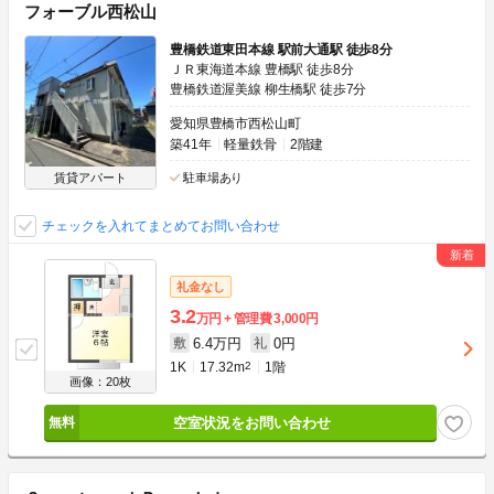
フォーブル西松山
豊橋鉄道東田本線 駅前大通駅 徒歩8分
ＪＲ東海道本線 豊橋駅 徒歩8分
豊橋鉄道渥美線 柳生橋駅 徒歩7分
愛知県豊橋市西松山町
築41年
軽量鉄骨
2階建
賃貸アパート
駐車場あり
チェックを入れてまとめてお問い合わせ
礼金なし
3.2
万円
管理費
3,000円
6.4万円
0円
敷
礼
1K
17.32m
2
1階
画像：20枚
空室状況をお問い合わせ