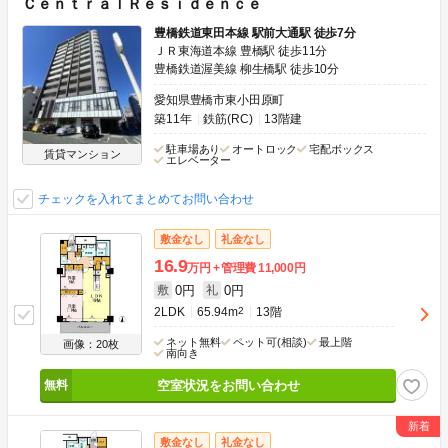
ＣｅｎｔｒａｌＲｅｓｉｄｅｎｃｅ
豊橋鉄道東田本線 駅前大通駅 徒歩7分
ＪＲ東海道本線 豊橋駅 徒歩11分
豊橋鉄道渥美線 柳生橋駅 徒歩10分
愛知県豊橋市東小田原町
築11年
鉄筋(RC)
13階建
駐車場あり
オートロック
宅配ボックス
賃貸マンション
エレベーター
チェックを入れてまとめてお問い合わせ
敷金なし
礼金なし
16.9
万円
管理費
11,000円
0円
0円
敷
礼
2LDK
65.94m
2
13階
ネット無料
ペット可(相談)
最上階
画像：20枚
南向き
空室状況をお問い合わせ
敷金なし
礼金なし