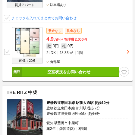
賃貸アパート
駐車場あり
チェックを入れてまとめてお問い合わせ
敷金なし
礼金なし
4.9
万円
管理費
2,000円
0円
0円
敷
礼
2LDK
48.33m
2
1階
画像：20枚
角部屋
空室状況をお問い合わせ
THE RITZ 中柴
豊橋鉄道東田本線 駅前大通駅 徒歩10分
豊橋鉄道東田本線 新川駅 徒歩7分
豊橋鉄道渥美線 柳生橋駅 徒歩8分
愛知県豊橋市中柴町
築2年
鉄骨造(S)
3階建