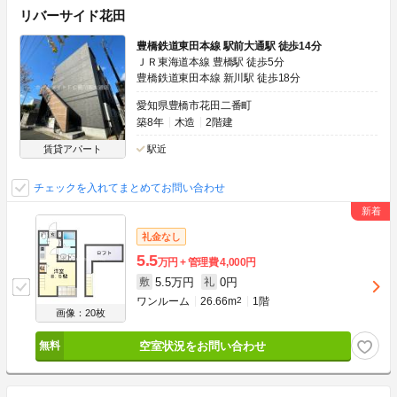
リバーサイド花田
豊橋鉄道東田本線 駅前大通駅 徒歩14分
ＪＲ東海道本線 豊橋駅 徒歩5分
豊橋鉄道東田本線 新川駅 徒歩18分
愛知県豊橋市花田二番町
築8年
木造
2階建
賃貸アパート
駅近
チェックを入れてまとめてお問い合わせ
礼金なし
5.5
万円
管理費
4,000円
5.5万円
0円
敷
礼
ワンルーム
26.66m
2
1階
画像：20枚
空室状況をお問い合わせ