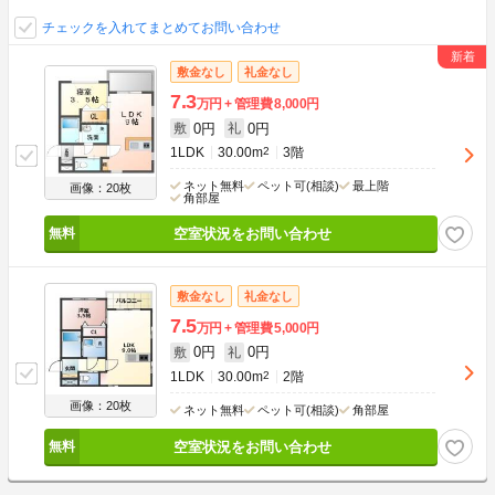
チェックを入れてまとめてお問い合わせ
敷金なし
礼金なし
7.3
万円
管理費
8,000円
0円
0円
敷
礼
1LDK
30.00m
2
3階
ネット無料
ペット可(相談)
最上階
画像：20枚
角部屋
空室状況をお問い合わせ
敷金なし
礼金なし
7.5
万円
管理費
5,000円
0円
0円
敷
礼
1LDK
30.00m
2
2階
画像：20枚
ネット無料
ペット可(相談)
角部屋
空室状況をお問い合わせ