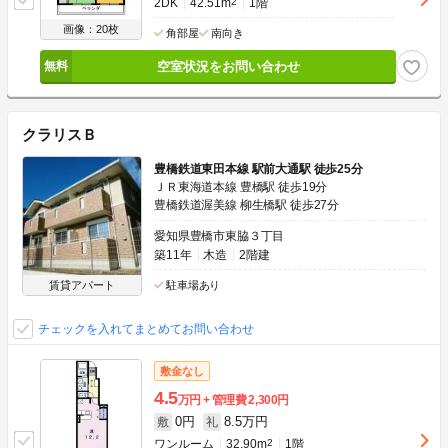
2DK
42.51m
2
1階
画像：20枚
角部屋
南向き
空室状況をお問い合わせ
クラリスＢ
豊橋鉄道東田本線 駅前大通駅 徒歩25分
ＪＲ東海道本線 豊橋駅 徒歩19分
豊橋鉄道渥美線 柳生橋駅 徒歩27分
愛知県豊橋市東脇３丁目
築11年
木造
2階建
賃貸アパート
駐車場あり
チェックを入れてまとめてお問い合わせ
敷金なし
4.5
万円
管理費
2,300円
0円
8.5万円
敷
礼
ワンルーム
32.90m
2
1階