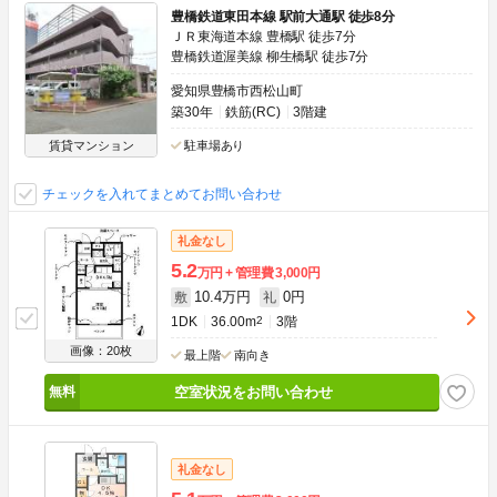
豊橋鉄道東田本線 駅前大通駅 徒歩8分
ＪＲ東海道本線 豊橋駅 徒歩7分
豊橋鉄道渥美線 柳生橋駅 徒歩7分
愛知県豊橋市西松山町
築30年
鉄筋(RC)
3階建
賃貸マンション
駐車場あり
チェックを入れてまとめてお問い合わせ
礼金なし
5.2
万円
管理費
3,000円
10.4万円
0円
敷
礼
1DK
36.00m
2
3階
画像：20枚
最上階
南向き
空室状況をお問い合わせ
礼金なし