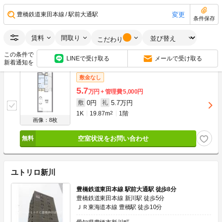
0円
6万円
敷
礼
1K
19.87m
2
2階
変更
豊橋鉄道東田本線
駅前大通駅
条件保存
画像：20枚
最上階
賃料
間取り
こだわり
空室状況をお問い合わせ
この条件で
LINEで受け取る
メールで受け取る
新着通知を
敷金なし
5.7
万円
管理費
5,000円
0円
5.7万円
敷
礼
1K
19.87m
2
1階
画像：8枚
空室状況をお問い合わせ
ユトリロ新川
豊橋鉄道東田本線 駅前大通駅 徒歩8分
豊橋鉄道東田本線 新川駅 徒歩5分
ＪＲ東海道本線 豊橋駅 徒歩10分