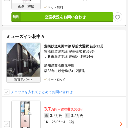
画像：20枚
ネット無料
空室状況をお問い合わせ
ミューズイン花中Ａ
豊橋鉄道東田本線 駅前大通駅 徒歩12分
豊橋鉄道渥美線 柳生橋駅 徒歩7分
ＪＲ東海道本線 豊橋駅 徒歩14分
愛知県豊橋市花中町
築23年
鉄骨造(S)
2階建
賃貸アパート
オートロック
チェックを入れてまとめてお問い合わせ
3.7
万円
管理費
3,000円
3.7万円
3.7万円
敷
礼
1K
26.06m
2
2階