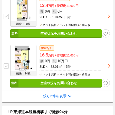
13.4
万円
管理費
11,000円
0円
0円
敷
礼
2LDK
65.94m
2
8階
画像：20枚
ネット無料
ペット可(相談)
南向き
空室状況をお問い合わせ
敷金なし
16.5
万円
管理費
11,000円
0円
10万円
敷
礼
3LDK
82.01m
2
7階
画像：14枚
ネット無料
ペット可(相談)
角部屋
空室状況をお問い合わせ
残り2件を表示
ＪＲ東海道本線豊橋駅まで徒歩24分