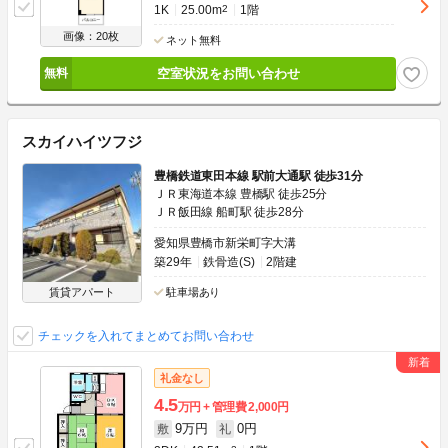
1K
25.00m
2
1階
画像：20枚
ネット無料
空室状況をお問い合わせ
スカイハイツフジ
豊橋鉄道東田本線 駅前大通駅 徒歩31分
ＪＲ東海道本線 豊橋駅 徒歩25分
ＪＲ飯田線 船町駅 徒歩28分
愛知県豊橋市新栄町字大溝
築29年
鉄骨造(S)
2階建
賃貸アパート
駐車場あり
チェックを入れてまとめてお問い合わせ
礼金なし
4.5
万円
管理費
2,000円
9万円
0円
敷
礼