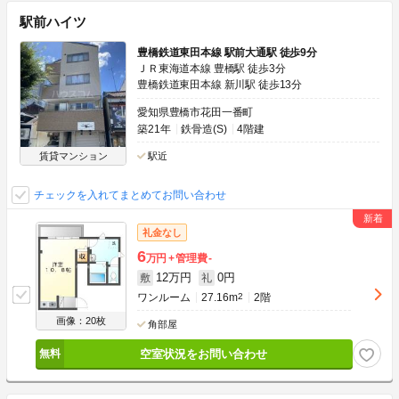
駅前ハイツ
豊橋鉄道東田本線 駅前大通駅 徒歩9分
ＪＲ東海道本線 豊橋駅 徒歩3分
豊橋鉄道東田本線 新川駅 徒歩13分
愛知県豊橋市花田一番町
築21年
鉄骨造(S)
4階建
賃貸マンション
駅近
チェックを入れてまとめてお問い合わせ
礼金なし
6
万円
管理費
-
12万円
0円
敷
礼
ワンルーム
27.16m
2
2階
画像：20枚
角部屋
空室状況をお問い合わせ