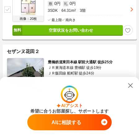
0円
0円
敷
礼
3SDK
64.31m
2
3階
画像：20枚
最上階
南向き
空室状況をお問い合わせ
セザンヌ花田２
豊橋鉄道東田本線 駅前大通駅 徒歩25分
ＪＲ東海道本線 豊橋駅 徒歩19分
ＪＲ飯田線 船町駅 徒歩24分
愛知県豊橋市花田町字越水
築22年
木造
2階建
賃貸アパート
駐車場あり
AIアシスト
希望に合うお部屋探し、サポートします
チェックを入れてまとめてお問い合わせ
AIに相談する
敷金なし
4.5
万円
管理費
2,000円