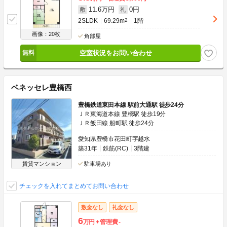
11.6万円
0円
敷
礼
2SLDK
69.29m
2
1階
画像：20枚
角部屋
空室状況をお問い合わせ
ベネッセレ豊橋西
豊橋鉄道東田本線 駅前大通駅 徒歩24分
ＪＲ東海道本線 豊橋駅 徒歩19分
ＪＲ飯田線 船町駅 徒歩24分
愛知県豊橋市花田町字越水
築31年
鉄筋(RC)
3階建
賃貸マンション
駐車場あり
チェックを入れてまとめてお問い合わせ
敷金なし
礼金なし
6
万円
管理費
-