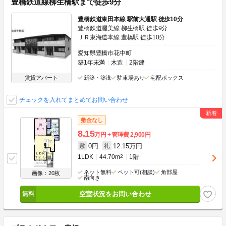
豊橋鉄道線柳生橋駅まで徒歩9分
豊橋鉄道東田本線 駅前大通駅 徒歩10分
豊橋鉄道渥美線 柳生橋駅 徒歩9分
ＪＲ東海道本線 豊橋駅 徒歩10分
愛知県豊橋市花中町
築1年未満
木造
2階建
賃貸アパート
新築・築浅
駐車場あり
宅配ボックス
チェックを入れてまとめてお問い合わせ
敷金なし
8.15
万円
管理費
2,900円
0円
12.15万円
敷
礼
1LDK
44.70m
2
1階
ネット無料
ペット可(相談)
角部屋
画像：20枚
南向き
空室状況をお問い合わせ