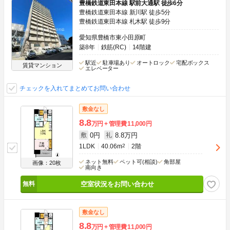
豊橋鉄道東田本線 駅前大通駅 徒歩6分
豊橋鉄道東田本線 新川駅 徒歩5分
豊橋鉄道東田本線 札木駅 徒歩9分
愛知県豊橋市東小田原町
築8年
鉄筋(RC)
14階建
駅近
駐車場あり
オートロック
宅配ボックス
賃貸マンション
エレベーター
チェックを入れてまとめてお問い合わせ
敷金なし
8.8
万円
管理費
11,000円
0円
8.8万円
敷
礼
1LDK
40.06m
2
2階
ネット無料
ペット可(相談)
角部屋
画像：20枚
南向き
空室状況をお問い合わせ
敷金なし
8.8
万円
管理費
11,000円