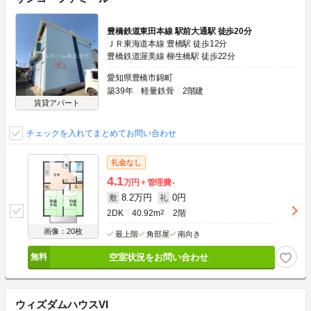
豊橋鉄道東田本線 駅前大通駅 徒歩20分
ＪＲ東海道本線 豊橋駅 徒歩12分
豊橋鉄道渥美線 柳生橋駅 徒歩22分
愛知県豊橋市錦町
築39年
軽量鉄骨
2階建
賃貸アパート
チェックを入れてまとめてお問い合わせ
礼金なし
4.1
万円
管理費
-
8.2万円
0円
敷
礼
2DK
40.92m
2
2階
画像：20枚
最上階
角部屋
南向き
空室状況をお問い合わせ
ウィズダムハウスVI