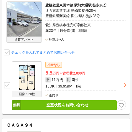
豊橋鉄道東田本線 駅前大通駅 徒歩26分
ＪＲ東海道本線 豊橋駅 徒歩20分
豊橋鉄道渥美線 柳生橋駅 徒歩28分
愛知県豊橋市往完町字郷社東
築23年
鉄骨造(S)
2階建
賃貸アパート
駐車場あり
チェックを入れてまとめてお問い合わせ
礼金なし
5.5
万円
管理費
2,000円
11万円
0円
敷
礼
1LDK
39.95m
2
1階
画像：20枚
南向き
空室状況をお問い合わせ
ＣＡＳＡ９４