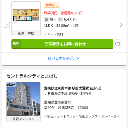
敷金なし
6.4
万円
管理費
4,000円
0円
6.4万円
敷
礼
1LDK
32.08m
2
1階
画像：18枚
ネット無料
空室状況をお問い合わせ
残り1件を表示
セントラルシティとよはし
豊橋鉄道東田本線 駅前大通駅 徒歩5分
ＪＲ東海道本線 豊橋駅 徒歩9分
愛知県豊橋市萱町
築40年
鉄筋(SRC)
10階建
駅近
オートロック
宅配ボックス
エレベーター
賃貸マンション