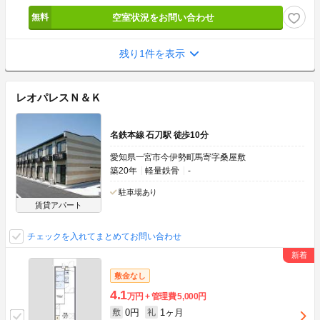
空室状況をお問い合わせ
残り1件を表示
レオパレスＮ＆Ｋ
名鉄本線 石刀駅 徒歩10分
愛知県一宮市今伊勢町馬寄字桑屋敷
築20年
軽量鉄骨
-
駐車場あり
賃貸アパート
チェックを入れてまとめてお問い合わせ
敷金なし
4.1
万円
管理費
5,000円
0円
1ヶ月
敷
礼