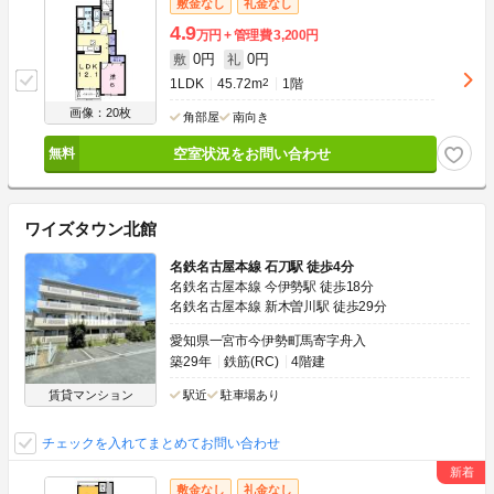
敷金なし
礼金なし
4.9
万円
管理費
3,200円
0円
0円
敷
礼
1LDK
45.72m
2
1階
画像：20枚
角部屋
南向き
空室状況をお問い合わせ
ワイズタウン北館
名鉄名古屋本線 石刀駅 徒歩4分
名鉄名古屋本線 今伊勢駅 徒歩18分
名鉄名古屋本線 新木曽川駅 徒歩29分
愛知県一宮市今伊勢町馬寄字舟入
築29年
鉄筋(RC)
4階建
賃貸マンション
駅近
駐車場あり
チェックを入れてまとめてお問い合わせ
敷金なし
礼金なし