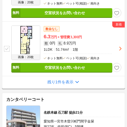
画像：20枚
ネット無料
ペット可(相談)
南向き
空室状況をお問い合わせ
敷金なし
6.3
万円
管理費
3,300円
0円
8.9万円
敷
礼
1LDK
51.74m
2
1階
画像：20枚
ネット無料
ペット可(相談)
南向き
空室状況をお問い合わせ
残り1件を表示
カンタベリーコート
名鉄本線 石刀駅 徒歩21分
愛知県一宮市木曽川町門間字金屎
築27年
鉄筋(RC)
5階建