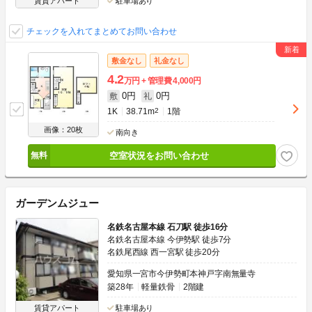
賃貸アパート
駐車場あり
チェックを入れてまとめてお問い合わせ
敷金なし
礼金なし
4.2
万円
管理費
4,000円
0円
0円
敷
礼
1K
38.71m
2
1階
画像：20枚
南向き
空室状況をお問い合わせ
ガーデンムジュー
名鉄名古屋本線 石刀駅 徒歩16分
名鉄名古屋本線 今伊勢駅 徒歩7分
名鉄尾西線 西一宮駅 徒歩20分
愛知県一宮市今伊勢町本神戸字南無量寺
築28年
軽量鉄骨
2階建
賃貸アパート
駐車場あり