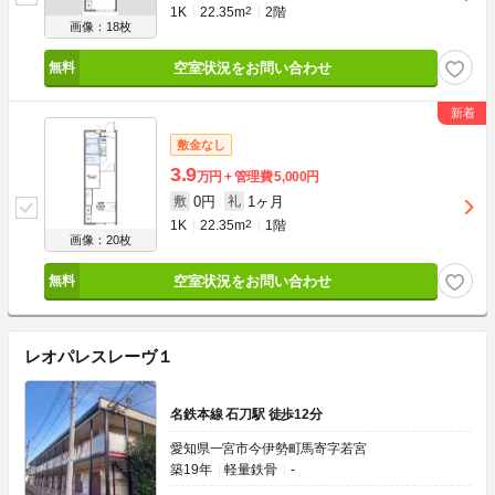
1K
22.35m
2
2階
画像：18枚
空室状況をお問い合わせ
敷金なし
3.9
万円
管理費
5,000円
0円
1ヶ月
敷
礼
1K
22.35m
2
1階
画像：20枚
空室状況をお問い合わせ
レオパレスレーヴ１
名鉄本線 石刀駅 徒歩12分
愛知県一宮市今伊勢町馬寄字若宮
築19年
軽量鉄骨
-