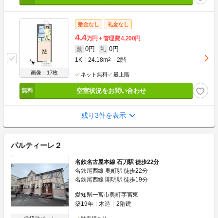
敷金なし
礼金なし
4.4
万円
管理費
4,200円
0円
0円
敷
礼
1K
24.18m
2
2階
画像：17枚
ネット無料
最上階
空室状況をお問い合わせ
残り3件を表示
パルティーレ２
名鉄名古屋本線 石刀駅 徒歩22分
名鉄尾西線 奥町駅 徒歩22分
名鉄尾西線 開明駅 徒歩19分
愛知県一宮市奥町字宮東
築19年
木造
2階建