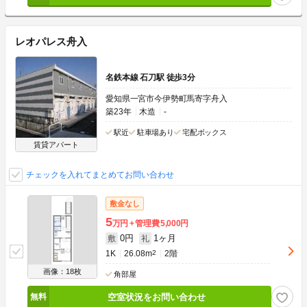
レオパレス舟入
名鉄本線 石刀駅 徒歩3分
愛知県一宮市今伊勢町馬寄字舟入
築23年
木造
-
駅近
駐車場あり
宅配ボックス
賃貸アパート
チェックを入れてまとめてお問い合わせ
敷金なし
5
万円
管理費
5,000円
0円
1ヶ月
敷
礼
1K
26.08m
2
2階
画像：18枚
角部屋
空室状況をお問い合わせ