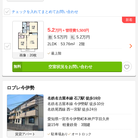
チェックを入れてまとめてお問い合わせ
5.2
万円
管理費
5,500円
5.5万円
5.2万円
敷
礼
2LDK
53.76m
2
2階
最上階
画像：20枚
空室状況をお問い合わせ
ロブレ今伊勢
名鉄名古屋本線 石刀駅 徒歩16分
名鉄名古屋本線 今伊勢駅 徒歩10分
名鉄尾西線 西一宮駅 徒歩24分
愛知県一宮市今伊勢町本神戸字目久井
築15年
軽量鉄骨
3階建
賃貸アパート
駐車場あり
オートロック