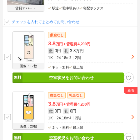
賃貸アパート
駅近
駐車場あり
宅配ボックス
チェックを入れてまとめてお問い合わせ
敷金なし
3.8
万円
管理費
4,200円
0円
3.8万円
敷
礼
1K
24.18m
2
2階
画像：17枚
ネット無料
最上階
空室状況をお問い合わせ
敷金なし
礼金なし
3.8
万円
管理費
4,200円
0円
0円
敷
礼
1K
24.18m
2
2階
画像：20枚
ネット無料
最上階
空室状況をお問い合わせ