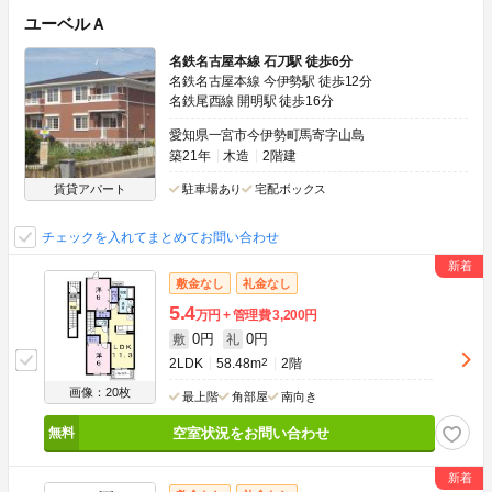
ユーベルＡ
名鉄名古屋本線 石刀駅 徒歩6分
名鉄名古屋本線 今伊勢駅 徒歩12分
名鉄尾西線 開明駅 徒歩16分
愛知県一宮市今伊勢町馬寄字山島
築21年
木造
2階建
賃貸アパート
駐車場あり
宅配ボックス
チェックを入れてまとめてお問い合わせ
敷金なし
礼金なし
5.4
万円
管理費
3,200円
0円
0円
敷
礼
2LDK
58.48m
2
2階
画像：20枚
最上階
角部屋
南向き
空室状況をお問い合わせ