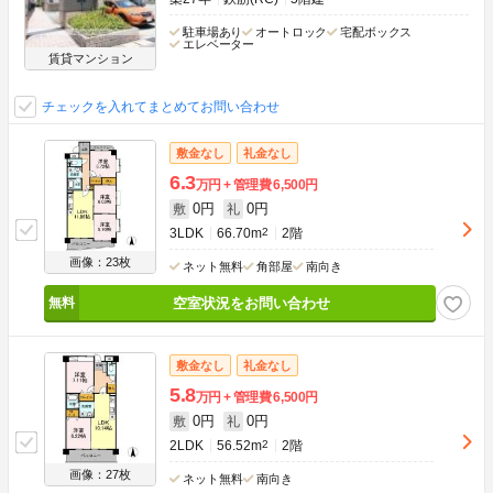
駐車場あり
オートロック
宅配ボックス
エレベーター
賃貸マンション
チェックを入れてまとめてお問い合わせ
敷金なし
礼金なし
6.3
万円
管理費
6,500円
0円
0円
敷
礼
3LDK
66.70m
2
2階
画像：23枚
ネット無料
角部屋
南向き
空室状況をお問い合わせ
敷金なし
礼金なし
5.8
万円
管理費
6,500円
0円
0円
敷
礼
2LDK
56.52m
2
2階
画像：27枚
ネット無料
南向き