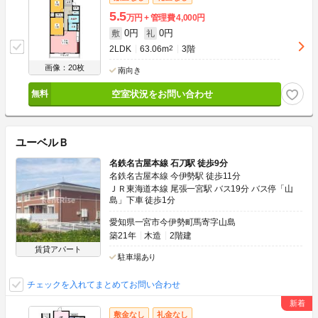
5.5
万円
管理費
4,000円
0円
0円
敷
礼
2LDK
63.06m
2
3階
画像：20枚
南向き
空室状況をお問い合わせ
ユーベルＢ
名鉄名古屋本線 石刀駅 徒歩9分
名鉄名古屋本線 今伊勢駅 徒歩11分
ＪＲ東海道本線 尾張一宮駅 バス19分 バス停「山
島」下車 徒歩1分
愛知県一宮市今伊勢町馬寄字山島
築21年
木造
2階建
賃貸アパート
駐車場あり
チェックを入れてまとめてお問い合わせ
敷金なし
礼金なし