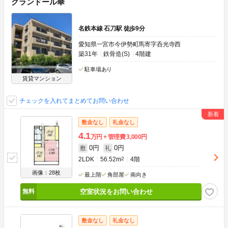
グランドール華
名鉄本線 石刀駅 徒歩9分
愛知県一宮市今伊勢町馬寄字呑光寺西
築31年
鉄骨造(S)
4階建
駐車場あり
賃貸マンション
チェックを入れてまとめてお問い合わせ
敷金なし
礼金なし
4.1
万円
管理費
3,000円
0円
0円
敷
礼
2LDK
56.52m
2
4階
画像：28枚
最上階
角部屋
南向き
空室状況をお問い合わせ
敷金なし
礼金なし