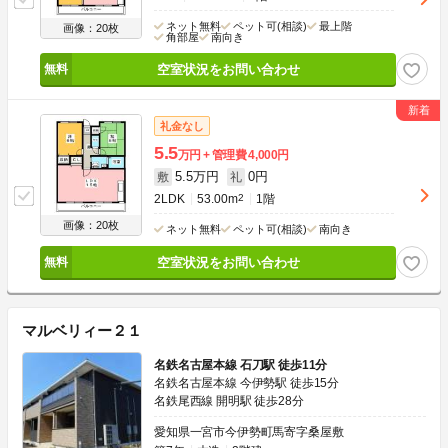
ネット無料
ペット可(相談)
最上階
画像：20枚
角部屋
南向き
空室状況をお問い合わせ
礼金なし
5.5
万円
管理費
4,000円
5.5万円
0円
敷
礼
2LDK
53.00m
2
1階
画像：20枚
ネット無料
ペット可(相談)
南向き
空室状況をお問い合わせ
マルベリィー２１
名鉄名古屋本線 石刀駅 徒歩11分
名鉄名古屋本線 今伊勢駅 徒歩15分
名鉄尾西線 開明駅 徒歩28分
愛知県一宮市今伊勢町馬寄字桑屋敷