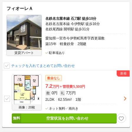
フィオーレＡ
名鉄名古屋本線 石刀駅 徒歩10分
名鉄名古屋本線 今伊勢駅 徒歩16分
名鉄尾西線 開明駅 徒歩31分
愛知県一宮市今伊勢町馬寄字西更屋敷
築15年
軽量鉄骨
2階建
賃貸アパート
駐車場あり
チェックを入れてまとめてお問い合わせ
敷金なし
7.2
万円
管理費
5,500円
0円
7万円
敷
礼
2LDK
62.55m
2
1階
画像：20枚
ネット無料
南向き
空室状況をお問い合わせ