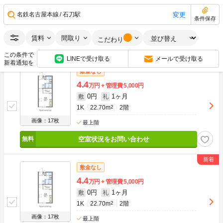
0円
1ヶ月
敷
礼
1K
22.70m
2
2階
変更
名鉄名古屋本線
石刀駅
条件保存
画像：17枚
最上階
賃料
間取り
こだわり
空室状況をお問い合わせ
この条件で
LINEで受け取る
メールで受け取る
新着通知を
敷金なし
4.4
万円
管理費
5,000円
0円
1ヶ月
敷
礼
1K
22.70m
2
2階
画像：17枚
最上階
空室状況をお問い合わせ
敷金なし
4.4
万円
管理費
5,000円
0円
1ヶ月
敷
礼
1K
22.70m
2
2階
画像：17枚
最上階