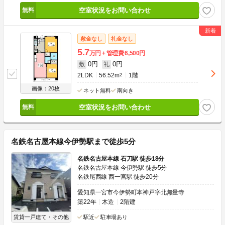
空室状況をお問い合わせ
敷金なし
礼金なし
5.7
万円
管理費
6,500円
0円
0円
敷
礼
2LDK
56.52m
2
1階
画像：20枚
ネット無料
南向き
空室状況をお問い合わせ
名鉄名古屋本線今伊勢駅まで徒歩5分
名鉄名古屋本線 石刀駅 徒歩18分
名鉄名古屋本線 今伊勢駅 徒歩5分
名鉄尾西線 西一宮駅 徒歩20分
愛知県一宮市今伊勢町本神戸字北無量寺
築22年
木造
2階建
賃貸一戸建て・その他
駅近
駐車場あり