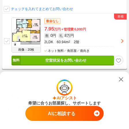
チェックを入れてまとめてお問い合わせ
敷金なし
7.95
万円
管理費
6,000円
0円
8万円
敷
礼
2LDK
60.94m
2
2階
画像：20枚
ネット無料
角部屋
南向き
空室状況をお問い合わせ
ジーメゾン今伊勢セレナ
名鉄名古屋本線 石刀駅 徒歩19分
名鉄名古屋本線 今伊勢駅 徒歩9分
AIアシスト
名鉄尾西線 西一宮駅 徒歩19分
希望に合うお部屋探し、サポートします
愛知県一宮市今伊勢町本神戸字南無量寺
AIに相談する
築1年未満
木造
3階建
新築・築浅
駐車場あり
オートロック
賃貸アパート
宅配ボックス