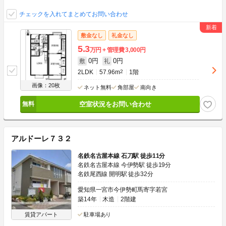
チェックを入れてまとめてお問い合わせ
敷金なし
礼金なし
5.3
万円
管理費
3,000円
0円
0円
敷
礼
2LDK
57.96m
2
1階
画像：20枚
ネット無料
角部屋
南向き
空室状況をお問い合わせ
アルドーレ７３２
名鉄名古屋本線 石刀駅 徒歩11分
名鉄名古屋本線 今伊勢駅 徒歩19分
名鉄尾西線 開明駅 徒歩32分
愛知県一宮市今伊勢町馬寄字若宮
築14年
木造
2階建
賃貸アパート
駐車場あり