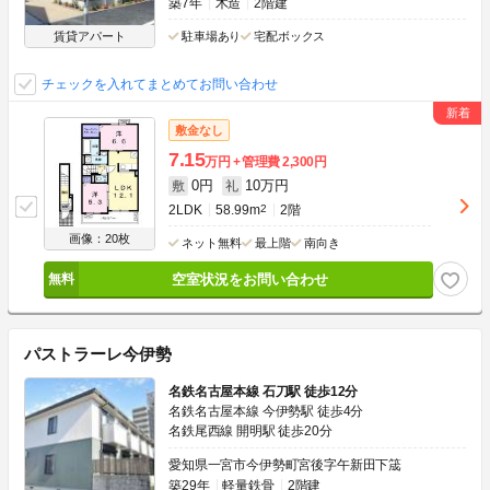
築7年
木造
2階建
賃貸アパート
駐車場あり
宅配ボックス
チェックを入れてまとめてお問い合わせ
敷金なし
7.15
万円
管理費
2,300円
0円
10万円
敷
礼
2LDK
58.99m
2
2階
画像：20枚
ネット無料
最上階
南向き
空室状況をお問い合わせ
パストラーレ今伊勢
名鉄名古屋本線 石刀駅 徒歩12分
名鉄名古屋本線 今伊勢駅 徒歩4分
名鉄尾西線 開明駅 徒歩20分
愛知県一宮市今伊勢町宮後字午新田下筬
築29年
軽量鉄骨
2階建