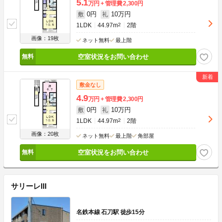
5.1
万円
管理費
2,300円
0円
10万円
敷
礼
1LDK
44.97m
2
2階
画像：19枚
ネット無料
最上階
空室状況をお問い合わせ
敷金なし
4.9
万円
管理費
2,300円
0円
10万円
敷
礼
1LDK
44.97m
2
2階
画像：20枚
ネット無料
最上階
角部屋
空室状況をお問い合わせ
サリーレIII
名鉄本線 石刀駅 徒歩15分