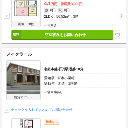
4.1
万円
管理費
3,000円
0円
0円
敷
礼
2LDK
56.52m
2
3階
画像：28枚
南向き
空室状況をお問い合わせ
メイクラール
名鉄本線 石刀駅 徒歩18分
愛知県一宮市小栗町
築12年
木造
2階建
駐車場あり
賃貸アパート
チェックを入れてまとめてお問い合わせ
敷金なし