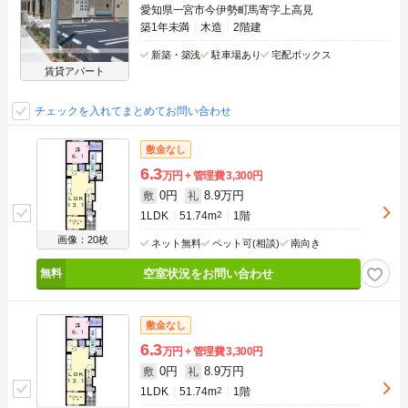
愛知県一宮市今伊勢町馬寄字上高見
築1年未満
木造
2階建
新築・築浅
駐車場あり
宅配ボックス
賃貸アパート
チェックを入れてまとめてお問い合わせ
敷金なし
6.3
万円
管理費
3,300円
0円
8.9万円
敷
礼
1LDK
51.74m
2
1階
画像：20枚
ネット無料
ペット可(相談)
南向き
空室状況をお問い合わせ
敷金なし
6.3
万円
管理費
3,300円
0円
8.9万円
敷
礼
1LDK
51.74m
2
1階