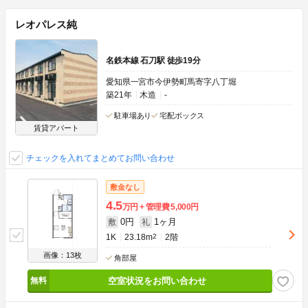
レオパレス純
名鉄本線 石刀駅 徒歩19分
愛知県一宮市今伊勢町馬寄字八丁堀
築21年
木造
-
駐車場あり
宅配ボックス
賃貸アパート
チェックを入れてまとめてお問い合わせ
敷金なし
4.5
万円
管理費
5,000円
0円
1ヶ月
敷
礼
1K
23.18m
2
2階
画像：13枚
角部屋
空室状況をお問い合わせ