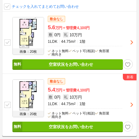
チェックを入れてまとめてお問い合わせ
敷金なし
5.6
万円
管理費
4,100円
0円
10万円
敷
礼
1LDK
44.75m
2
1階
ネット無料
ペット可(相談)
角部屋
画像：20枚
南向き
空室状況をお問い合わせ
敷金なし
5.4
万円
管理費
4,100円
0円
10万円
敷
礼
1LDK
44.75m
2
1階
ネット無料
ペット可(相談)
角部屋
画像：20枚
南向き
空室状況をお問い合わせ