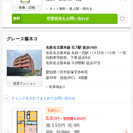
画像：20枚
ネット無料
最上階
南向き
空室状況をお問い合わせ
グレース篠木３
名鉄名古屋本線 石刀駅 徒歩34分
名鉄名古屋本線 名鉄一宮駅 バス15分 バス停「一宮
自動車学校前」下車 徒歩6分
名鉄名古屋本線 今伊勢駅 徒歩37分
愛知県一宮市富塚字赤本田
築39年
鉄筋(RC)
4階建
賃貸マンション
駐車場あり
チェックを入れてまとめてお問い合わせ
礼金なし
5.5
万円
管理費
4,000円
5.5万円
0円
敷
礼
3DK
53.00m
2
4階