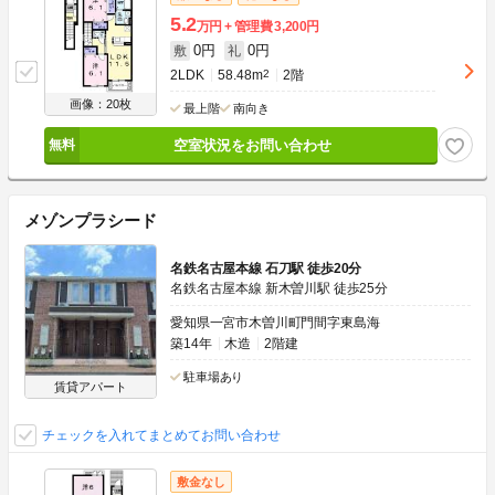
5.2
万円
管理費
3,200円
0円
0円
敷
礼
2LDK
58.48m
2
2階
画像：20枚
最上階
南向き
空室状況をお問い合わせ
メゾンプラシード
名鉄名古屋本線 石刀駅 徒歩20分
名鉄名古屋本線 新木曽川駅 徒歩25分
愛知県一宮市木曽川町門間字東島海
築14年
木造
2階建
駐車場あり
賃貸アパート
チェックを入れてまとめてお問い合わせ
敷金なし