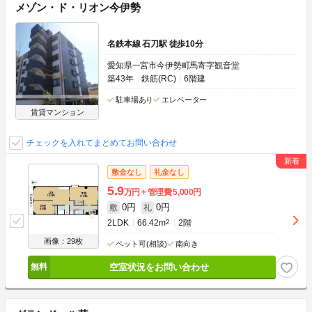
メゾン・ド・リオン今伊勢
名鉄本線 石刀駅 徒歩10分
愛知県一宮市今伊勢町馬寄字観音堂
築43年
鉄筋(RC)
6階建
駐車場あり
エレベーター
賃貸マンション
チェックを入れてまとめてお問い合わせ
敷金なし
礼金なし
5.9
万円
管理費
5,000円
0円
0円
敷
礼
2LDK
66.42m
2
2階
画像：29枚
ペット可(相談)
南向き
空室状況をお問い合わせ