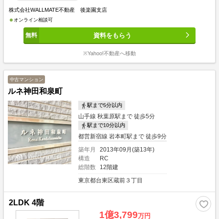
株式会社WALLMATE不動産 後楽園支店
オンライン相談可
資料をもらう
※Yahoo!不動産へ移動
中古マンション
ルネ神田和泉町
駅まで5分以内
山手線 秋葉原駅まで 徒歩5分
駅まで10分以内
都営新宿線 岩本町駅まで 徒歩9分
築年月
2013年09月(築13年)
構造
RC
総階数
12階建
東京都台東区蔵前３丁目
2LDK 4階
1億3,799
万円