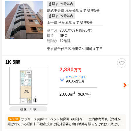
貸管理≫購入後の不動産運用について、お任せください。良質な費用面とサービ
駅まで5分以内
スの質で好評頂いております。ご不安ある空室対策も、自信ある賃貸仲介ネット
総武中央線 浅草橋駅まで 徒歩5分
ワークで早期解決をしております。お気軽に詳細などご相談下さい。≪ご相談方
駅まで7分以内
法≫スタッフとの商談は、まずお客様のご要望や希望、不安や問題をお聞かせい
ただき、必要な不動産情報と投資についてご説明いたします。そして、お客様の
山手線 秋葉原駅まで 徒歩6分
抱える不安や問題が不動産で解決できるかご一緒にご相談させてください。購入
築年月
2001年09月(築25年)
については、問題が解決してから進めてまいりましょう。ご相談場所は、弊社で
構造
SRC
も外でも可能です。 オンラインを希望の方もお気軽にお問合せ下さい。
総階数
12階建
東京都千代田区神田佐久間町４丁目
1K 5階
2,380
万円
月の支払い目安
90,852円/月
2
20.08m
(
6.07
坪)
画像：13枚
サブリース契約中・ペット飼育可（細則有）・室内参考写真【弊社が
POINT
選ばれている理由】不動産投資は賃貸需要と出口戦略を誤らなければ失敗はしま
せん。乱雑する多くの情報を精査し、目的にあった情報を提供させて頂きます。