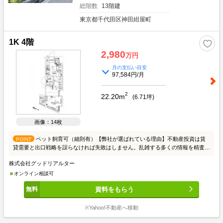
総階数
13階建
東京都千代田区神田紺屋町
1K 4階
2,980
万円
月の支払い目安
97,584円/月
2
22.20m
(
6.71
坪)
画像：14枚
ペット飼育可（細則有）【弊社が選ばれている理由】不動産投資は賃
POINT
貸需要と出口戦略を誤らなければ失敗はしません。乱雑する多くの情報を精査
し、目的にあった情報を提供させて頂きます。初めての方はまず、投資の良し悪
株式会社グッドリアルター
しを知って頂き、成功例と失敗例をご説明いたします。投資家の方々には、お手
間かからないようスムーズな取引を心がけております。皆様からのご連絡こころ
オンライン相談可
よりお待ちしております。≪物件の質と量≫東京23区を中心に賃貸需要を考え
資料をもらう
収益性が高い物件を取り扱っております。個人、法人、不動産会社から多くの情
報を収集し、ご希望にお応えできる物件をピックアップしております。≪スタッ
フ≫入居者の目線からどのような物件が良いかという判断をしております。業界
※Yahoo!不動産へ移動
20年の経験者が全スタッフと共有し、賃貸需要から考える不動産投資を徹底し