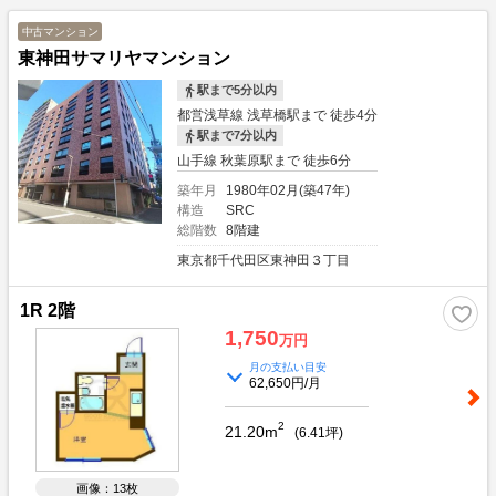
不動産投資のあるべき姿をスタッフが理解していることが強みです。≪銀行≫金
利1.6％～ご紹介可能でございます。但し、フルローンや低金利には取扱いでき
中古マンション
る物件指定があるため出口リスクもございます。どのファイナンスやプランが良
東神田サマリヤマンション
いか、ご相談していきましょう。レバレッジのメリット、デメリットもご参考く
ださい。≪賃貸管理≫購入後の不動産運用について、お任せください。良質な費
駅まで5分以内
用面とサービスの質で好評頂いております。ご不安ある空室対策も、自信ある賃
都営浅草線 浅草橋駅まで 徒歩4分
貸仲介ネットワークで早期解決をしております。お気軽に詳細などご相談下さ
駅まで7分以内
い。≪ご相談方法≫スタッフとの商談は、まずお客様のご要望や希望、不安や問
題をお聞かせいただき、必要な不動産情報と投資についてご説明いたします。そ
山手線 秋葉原駅まで 徒歩6分
して、お客様の抱える不安や問題が不動産で解決できるかご一緒にご相談させて
築年月
1980年02月(築47年)
ください。購入については、問題が解決してから進めてまいりましょう。ご相談
構造
SRC
場所は、弊社でも外でも可能です。 オンラインを希望の方もお気軽にお問合せ
総階数
8階建
下さい。
東京都千代田区東神田３丁目
1R 2階
1,750
万円
月の支払い目安
62,650円/月
2
21.20m
(
6.41
坪)
画像：13枚