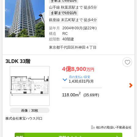
駅まで5分以内
山手線 秋葉原駅まで 徒歩5分
駅まで5分以内
銀座線 末広町駅まで 徒歩4分
築年月
2004年09月(築22年)
構造
RC
総階数
40階建
東京都千代田区外神田４丁目
3LDK 33階
4億8,900
万円
月の支払い目安
1,430,631円/月
2
118.00m
(
35.69
坪)
画像：30枚
株式会社東宝ハウス川口
他1件の取扱い不動産会社