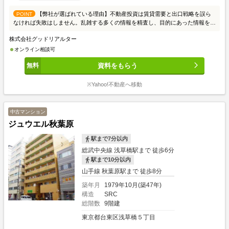
【弊社が選ばれている理由】不動産投資は賃貸需要と出口戦略を誤ら
POINT
なければ失敗はしません。乱雑する多くの情報を精査し、目的にあった情報を提
供させて頂きます。初めての方はまず、投資の良し悪しを知って頂き、成功例と
株式会社グッドリアルター
失敗例をご説明いたします。投資家の方々には、お手間かからないようスムーズ
な取引を心がけております。皆様からのご連絡こころよりお待ちしております。
オンライン相談可
≪物件の質と量≫東京23区を中心に賃貸需要を考え収益性が高い物件を取り扱
資料をもらう
っております。個人、法人、不動産会社から多くの情報を収集し、ご希望にお応
えできる物件をピックアップしております。≪スタッフ≫入居者の目線からどの
ような物件が良いかという判断をしております。業界20年の経験者が全スタッ
※Yahoo!不動産へ移動
フと共有し、賃貸需要から考える不動産投資を徹底しております。不動産投資の
あるべき姿をスタッフが理解していることが強みです。≪銀行≫金利1.6％～ご
紹介可能でございます。但し、フルローンや低金利には取扱いできる物件指定が
中古マンション
あるため出口リスクもございます。どのファイナンスやプランが良いか、ご相談
ジュウエル秋葉原
していきましょう。レバレッジのメリット、デメリットもご参考ください。≪賃
貸管理≫購入後の不動産運用について、お任せください。良質な費用面とサービ
駅まで7分以内
スの質で好評頂いております。ご不安ある空室対策も、自信ある賃貸仲介ネット
総武中央線 浅草橋駅まで 徒歩6分
ワークで早期解決をしております。お気軽に詳細などご相談下さい。≪ご相談方
駅まで10分以内
法≫スタッフとの商談は、まずお客様のご要望や希望、不安や問題をお聞かせい
ただき、必要な不動産情報と投資についてご説明いたします。そして、お客様の
山手線 秋葉原駅まで 徒歩8分
抱える不安や問題が不動産で解決できるかご一緒にご相談させてください。購入
築年月
1979年10月(築47年)
については、問題が解決してから進めてまいりましょう。ご相談場所は、弊社で
構造
SRC
も外でも可能です。 オンラインを希望の方もお気軽にお問合せ下さい。
総階数
9階建
東京都台東区浅草橋５丁目