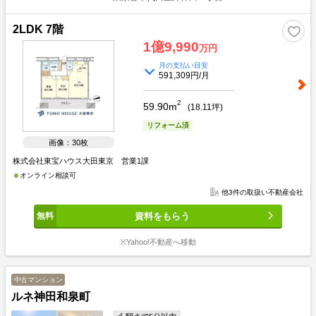
2LDK 7階
1億9,990
万円
月の支払い目安
591,309円/月
2
59.90m
(
18.11
坪)
リフォーム済
画像：30枚
株式会社東宝ハウス大田東京 営業1課
オンライン相談可
他3件の取扱い不動産会社
資料をもらう
※Yahoo!不動産へ移動
中古マンション
ルネ神田和泉町