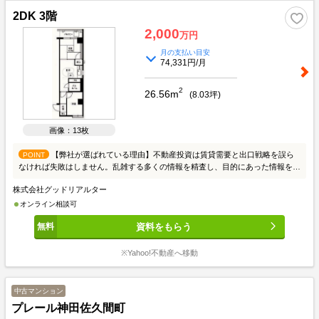
2DK 3階
2,000
万円
月の支払い目安
74,331円/月
2
26.56m
(
8.03
坪)
画像：13枚
【弊社が選ばれている理由】不動産投資は賃貸需要と出口戦略を誤ら
POINT
なければ失敗はしません。乱雑する多くの情報を精査し、目的にあった情報を提
供させて頂きます。初めての方はまず、投資の良し悪しを知って頂き、成功例と
株式会社グッドリアルター
失敗例をご説明いたします。投資家の方々には、お手間かからないようスムーズ
な取引を心がけております。皆様からのご連絡こころよりお待ちしております。
オンライン相談可
≪物件の質と量≫東京23区を中心に賃貸需要を考え収益性が高い物件を取り扱
資料をもらう
っております。個人、法人、不動産会社から多くの情報を収集し、ご希望にお応
えできる物件をピックアップしております。≪スタッフ≫入居者の目線からどの
ような物件が良いかという判断をしております。業界20年の経験者が全スタッ
※Yahoo!不動産へ移動
フと共有し、賃貸需要から考える不動産投資を徹底しております。不動産投資の
あるべき姿をスタッフが理解していることが強みです。≪銀行≫金利1.6％～ご
紹介可能でございます。但し、フルローンや低金利には取扱いできる物件指定が
中古マンション
あるため出口リスクもございます。どのファイナンスやプランが良いか、ご相談
プレール神田佐久間町
していきましょう。レバレッジのメリット、デメリットもご参考ください。≪賃