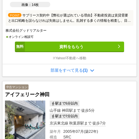
画像：14枚
サブリース契約中【弊社が選ばれている理由】不動産投資は賃貸需要
POINT
と出口戦略を誤らなければ失敗はしません。乱雑する多くの情報を精査し、目的
にあった情報を提供させて頂きます。初めての方はまず、投資の良し悪しを知っ
株式会社グッドリアルター
て頂き、成功例と失敗例をご説明いたします。投資家の方々には、お手間かから
ないようスムーズな取引を心がけております。皆様からのご連絡こころよりお待
オンライン相談可
ちしております。≪物件の質と量≫東京23区を中心に賃貸需要を考え収益性が
資料をもらう
高い物件を取り扱っております。個人、法人、不動産会社から多くの情報を収集
し、ご希望にお応えできる物件をピックアップしております。≪スタッフ≫入居
者の目線からどのような物件が良いかという判断をしております。業界20年の
※Yahoo!不動産へ移動
経験者が全スタッフと共有し、賃貸需要から考える不動産投資を徹底しておりま
す。不動産投資のあるべき姿をスタッフが理解していることが強みです。≪銀行
部屋をすべて見る
(1)
≫金利1.6％～ご紹介可能でございます。但し、フルローンや低金利には取扱い
できる物件指定があるため出口リスクもございます。どのファイナンスやプラン
が良いか、ご相談していきましょう。レバレッジのメリット、デメリットもご参
中古マンション
考ください。≪賃貸管理≫購入後の不動産運用について、お任せください。良質
アイフェリーク神田
な費用面とサービスの質で好評頂いております。ご不安ある空室対策も、自信あ
る賃貸仲介ネットワークで早期解決をしております。お気軽に詳細などご相談下
駅まで5分以内
さい。≪ご相談方法≫スタッフとの商談は、まずお客様のご要望や希望、不安や
問題をお聞かせいただき、必要な不動産情報と投資についてご説明いたします。
山手線 神田駅まで 徒歩5分
そして、お客様の抱える不安や問題が不動産で解決できるかご一緒にご相談させ
駅まで7分以内
てください。購入については、問題が解決してから進めてまいりましょう。ご相
京浜東北線 秋葉原駅まで 徒歩7分
談場所は、弊社でも外でも可能です。 オンラインを希望の方もお気軽にお問合
せ下さい。
築年月
2005年07月(築22年)
構造
SRC