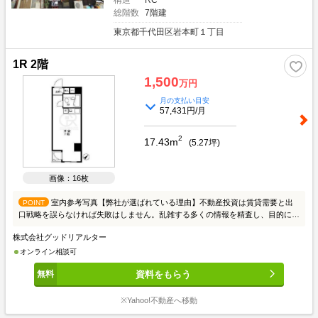
構造
RC
総階数
7階建
東京都千代田区岩本町１丁目
1R 2階
1,500
万円
月の支払い目安
57,431円/月
2
17.43m
(
5.27
坪)
画像：16枚
室内参考写真【弊社が選ばれている理由】不動産投資は賃貸需要と出
POINT
口戦略を誤らなければ失敗はしません。乱雑する多くの情報を精査し、目的にあ
った情報を提供させて頂きます。初めての方はまず、投資の良し悪しを知って頂
株式会社グッドリアルター
き、成功例と失敗例をご説明いたします。投資家の方々には、お手間かからない
ようスムーズな取引を心がけております。皆様からのご連絡こころよりお待ちし
オンライン相談可
ております。≪物件の質と量≫東京23区を中心に賃貸需要を考え収益性が高い
資料をもらう
物件を取り扱っております。個人、法人、不動産会社から多くの情報を収集し、
ご希望にお応えできる物件をピックアップしております。≪スタッフ≫入居者の
目線からどのような物件が良いかという判断をしております。業界20年の経験
※Yahoo!不動産へ移動
者が全スタッフと共有し、賃貸需要から考える不動産投資を徹底しております。