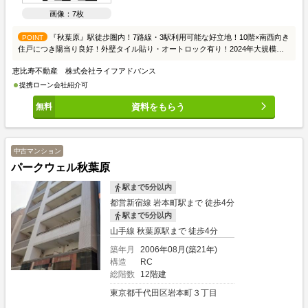
画像：7枚
『秋葉原』駅徒歩圏内！7路線・3駅利用可能な好立地！10階×南西向き
POINT
住戸につき陽当り良好！外壁タイル貼り・オートロック有り！2024年大規模修
繕工事実施済み！
恵比寿不動産 株式会社ライフアドバンス
提携ローン会社紹介可
資料をもらう
中古マンション
パークウェル秋葉原
駅まで5分以内
都営新宿線 岩本町駅まで 徒歩4分
駅まで5分以内
山手線 秋葉原駅まで 徒歩4分
築年月
2006年08月(築21年)
構造
RC
総階数
12階建
東京都千代田区岩本町３丁目