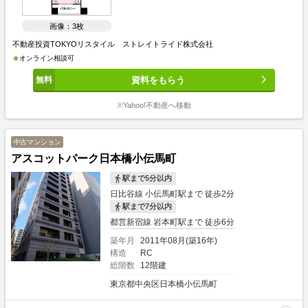
画像：3枚
不動産投資TOKYOリスタイル ストレイトライド株式会社
オンライン相談可
資料をもらう
※Yahoo!不動産へ移動
中古マンション
アスコットパーク日本橋小伝馬町
駅まで5分以内
日比谷線 小伝馬町駅まで 徒歩2分
駅まで7分以内
都営新宿線 岩本町駅まで 徒歩6分
築年月
2011年08月(築16年)
構造
RC
総階数
12階建
東京都中央区日本橋小伝馬町