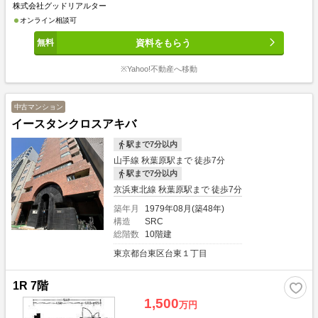
株式会社グッドリアルター
初めての方はまず、投資の良し悪しを知って頂き、成功例と失敗例をご説明いた
します。投資家の方々には、お手間かからないようスムーズな取引を心がけてお
オンライン相談可
ります。皆様からのご連絡こころよりお待ちしております。≪物件の質と量≫東
資料をもらう
京23区を中心に賃貸需要を考え収益性が高い物件を取り扱っております。個
人、法人、不動産会社から多くの情報を収集し、ご希望にお応えできる物件をピ
ックアップしております。≪スタッフ≫入居者の目線からどのような物件が良い
※Yahoo!不動産へ移動
かという判断をしております。業界20年の経験者が全スタッフと共有し、賃貸
需要から考える不動産投資を徹底しております。不動産投資のあるべき姿をスタ
ッフが理解していることが強みです。≪銀行≫金利1.6％～ご紹介可能でござい
中古マンション
ます。但し、フルローンや低金利には取扱いできる物件指定があるため出口リス
イースタンクロスアキバ
クもございます。どのファイナンスやプランが良いか、ご相談していきましょ
う。レバレッジのメリット、デメリットもご参考ください。≪賃貸管理≫購入後
駅まで7分以内
の不動産運用について、お任せください。良質な費用面とサービスの質で好評頂
山手線 秋葉原駅まで 徒歩7分
いております。ご不安ある空室対策も、自信ある賃貸仲介ネットワークで早期解
駅まで7分以内
決をしております。お気軽に詳細などご相談下さい。≪ご相談方法≫スタッフと
の商談は、まずお客様のご要望や希望、不安や問題をお聞かせいただき、必要な
京浜東北線 秋葉原駅まで 徒歩7分
不動産情報と投資についてご説明いたします。そして、お客様の抱える不安や問
築年月
1979年08月(築48年)
題が不動産で解決できるかご一緒にご相談させてください。購入については、問
構造
SRC
題が解決してから進めてまいりましょう。ご相談場所は、弊社でも外でも可能で
総階数
10階建
す。 オンラインを希望の方もお気軽にお問合せ下さい。
東京都台東区台東１丁目
1R 7階
1,500
万円