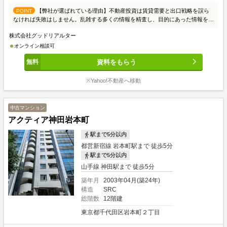
【弊社が選ばれている理由】不動産投資は賃貸需要と出口戦略を誤ら
POINT
なければ失敗はしません。乱雑する多くの情報を精査し、目的にあった情報を提
供させて頂きます。初めての方はまず、投資の良し悪しを知って頂き、成功例と
株式会社グッドリアルター
失敗例をご説明いたします。投資家の方々には、お手間かからないようスムーズ
な取引を心がけております。皆様からのご連絡こころよりお待ちしております。
オンライン相談可
≪物件の質と量≫東京23区を中心に賃貸需要を考え収益性が高い物件を取り扱
資料をもらう
っております。個人、法人、不動産会社から多くの情報を収集し、ご希望にお応
えできる物件をピックアップしております。≪スタッフ≫入居者の目線からどの
ような物件が良いかという判断をしております。業界20年の経験者が全スタッ
※Yahoo!不動産へ移動
フと共有し、賃貸需要から考える不動産投資を徹底しております。不動産投資の
あるべき姿をスタッフが理解していることが強みです。≪銀行≫金利1.6％～ご
紹介可能でございます。但し、フルローンや低金利には取扱いできる物件指定が
中古マンション
あるため出口リスクもございます。どのファイナンスやプランが良いか、ご相談
アクティア神田岩本町
していきましょう。レバレッジのメリット、デメリットもご参考ください。≪賃
貸管理≫購入後の不動産運用について、お任せください。良質な費用面とサービ
駅まで5分以内
スの質で好評頂いております。ご不安ある空室対策も、自信ある賃貸仲介ネット
都営新宿線 岩本町駅まで 徒歩5分
ワークで早期解決をしております。お気軽に詳細などご相談下さい。≪ご相談方
駅まで5分以内
法≫スタッフとの商談は、まずお客様のご要望や希望、不安や問題をお聞かせい
ただき、必要な不動産情報と投資についてご説明いたします。そして、お客様の
山手線 神田駅まで 徒歩5分
抱える不安や問題が不動産で解決できるかご一緒にご相談させてください。購入
築年月
2003年04月(築24年)
については、問題が解決してから進めてまいりましょう。ご相談場所は、弊社で
構造
SRC
も外でも可能です。 オンラインを希望の方もお気軽にお問合せ下さい。
総階数
12階建
東京都千代田区岩本町２丁目