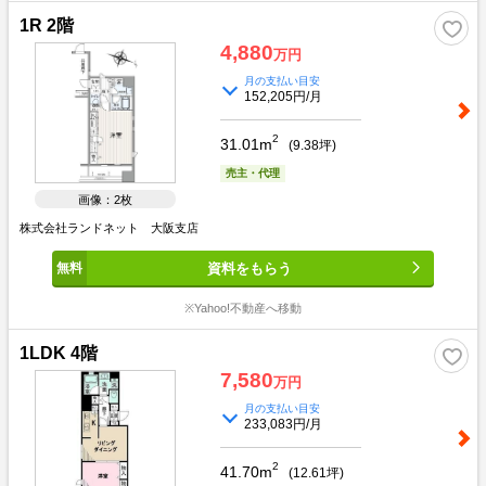
1R 2階
4,880
万円
月の支払い目安
152,205円/月
2
31.01m
(
9.38
坪)
売主・代理
画像：2枚
株式会社ランドネット 大阪支店
資料をもらう
※Yahoo!不動産へ移動
1LDK 4階
7,580
万円
月の支払い目安
233,083円/月
2
41.70m
(
12.61
坪)