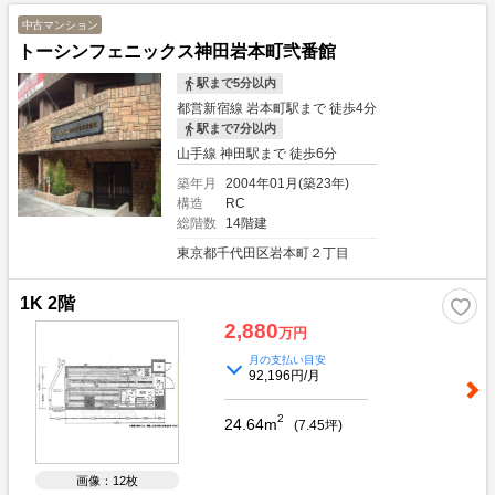
ております。不動産投資のあるべき姿をスタッフが理解していることが強みで
す。≪銀行≫金利1.6％～ご紹介可能でございます。但し、フルローンや低金利
中古マンション
には取扱いできる物件指定があるため出口リスクもございます。どのファイナン
トーシンフェニックス神田岩本町弐番館
スやプランが良いか、ご相談していきましょう。レバレッジのメリット、デメリ
ットもご参考ください。≪賃貸管理≫購入後の不動産運用について、お任せくだ
駅まで5分以内
さい。良質な費用面とサービスの質で好評頂いております。ご不安ある空室対策
都営新宿線 岩本町駅まで 徒歩4分
も、自信ある賃貸仲介ネットワークで早期解決をしております。お気軽に詳細な
駅まで7分以内
どご相談下さい。≪ご相談方法≫スタッフとの商談は、まずお客様のご要望や希
望、不安や問題をお聞かせいただき、必要な不動産情報と投資についてご説明い
山手線 神田駅まで 徒歩6分
たします。そして、お客様の抱える不安や問題が不動産で解決できるかご一緒に
築年月
2004年01月(築23年)
ご相談させてください。購入については、問題が解決してから進めてまいりまし
構造
RC
ょう。ご相談場所は、弊社でも外でも可能です。 オンラインを希望の方もお気
総階数
14階建
軽にお問合せ下さい。
東京都千代田区岩本町２丁目
1K 2階
2,880
万円
月の支払い目安
92,196円/月
2
24.64m
(
7.45
坪)
画像：12枚