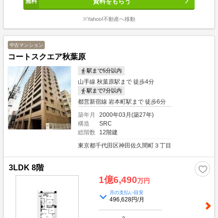
資料をもらう
※Yahoo!不動産へ移動
中古マンション
コートスクエア秋葉原
駅まで5分以内
山手線 秋葉原駅まで 徒歩4分
駅まで7分以内
都営新宿線 岩本町駅まで 徒歩6分
築年月
2000年03月(築27年)
構造
SRC
総階数
12階建
東京都千代田区神田佐久間町３丁目
3LDK 8階
1億6,490
万円
月の支払い目安
496,628円/月