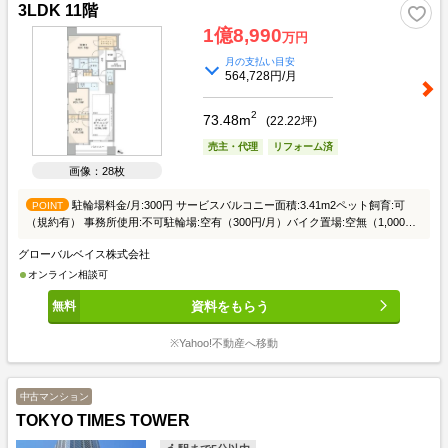
3LDK 11階
1億8,990
万円
月の支払い目安
564,728円/月
2
73.48m
(
22.22
坪)
売主・代理
リフォーム済
画像：28枚
駐輪場料金/月:300円 サービスバルコニー面積:3.41m2ペット飼育:可
POINT
（規約有） 事務所使用:不可駐輪場:空有（300円/月）バイク置場:空無（1,000円/
月）インターネット（シーファイブ）修繕積立金総額:88,480,869円（2024年9月
グローバルベイス株式会社
現在）固定資産税・都市計画税:155,385円（2025年度概算）【修繕履歴】2021
年 大規模修繕工事
オンライン相談可
資料をもらう
※Yahoo!不動産へ移動
中古マンション
TOKYO TIMES TOWER