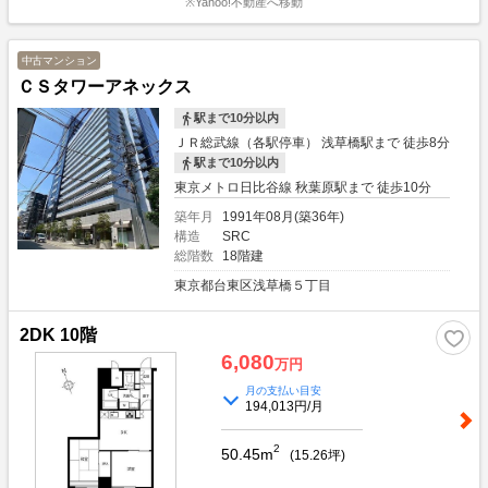
※Yahoo!不動産へ移動
中古マンション
ＣＳタワーアネックス
駅まで10分以内
ＪＲ総武線（各駅停車） 浅草橋駅まで 徒歩8分
駅まで10分以内
東京メトロ日比谷線 秋葉原駅まで 徒歩10分
築年月
1991年08月(築36年)
構造
SRC
総階数
18階建
東京都台東区浅草橋５丁目
2DK 10階
6,080
万円
月の支払い目安
194,013円/月
2
50.45m
(
15.26
坪)