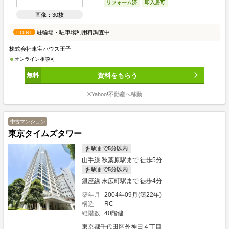
リフォーム済
即入居可
画像：30枚
駐輪場・駐車場利用料調査中
POINT
株式会社東宝ハウス王子
オンライン相談可
資料をもらう
※Yahoo!不動産へ移動
中古マンション
東京タイムズタワー
駅まで5分以内
山手線 秋葉原駅まで 徒歩5分
駅まで5分以内
銀座線 末広町駅まで 徒歩4分
築年月
2004年09月(築22年)
構造
RC
総階数
40階建
東京都千代田区外神田４丁目