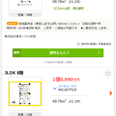
2
69.76m
(
21.1
坪)
リフォーム済
即入居可
画像：30枚
現地案内会（事前に必ずお問い合わせください） 日程/公開中 時
POINT
間/9:00～21:00 ■日時 毎日、ご見学・ご相談が可能です。 ■ご案内方法 ご自宅へ
お迎え・現地待ち合わせ・最寄り駅で待ち合わせ・弊社へのご来社等ご相談くだ
株式会社東宝ハウス杉並
さい。 ■キッズスペース完備 弊社にはお子様が退屈しないよう、キッズスペー
スも充実しております。 是非ご家族皆様でご来社頂ければ幸いです。 ■お車の
他1件の取扱い不動産会社
無料提携駐車場がございます。 詳しくは営業スタッフにお尋ねください。 ■住
宅ローンもお任せください グループ創業40年で培った信頼と実績による手厚い
資料をもらう
ローンの斡旋が可能です。 お客様に合った最適なプランをご提案させて頂きま
す。 先ずは、お気軽にご連絡頂ければ幸いです。
※Yahoo!不動産へ移動
3LDK 8階
1億5,990
万円
月の支払い目安
482,687円/月
2
69.76m
(
21.1
坪)
画像：11枚