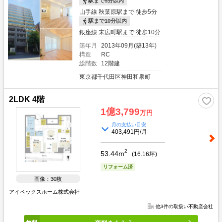
駅まで5分以内
山手線 秋葉原駅まで 徒歩5分
駅まで10分以内
銀座線 末広町駅まで 徒歩10分
築年月
2013年09月(築13年)
構造
RC
総階数
12階建
東京都千代田区神田和泉町
2LDK 4階
1億3,799
万円
月の支払い目安
403,491円/月
2
53.44m
(
16.16
坪)
リフォーム済
画像：30枚
アイベックスホーム株式会社
他3件の取扱い不動産会社