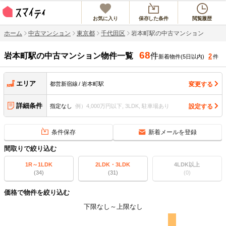
お気に入り
保存した条件
閲覧履歴
ホーム
中古マンション
東京都
千代田区
岩本町駅の中古マンション
68
岩本町駅
の中古マンション物件一覧
件
2
新着物件(5日以内)
件
エリア
変更する
都営新宿線
岩本町駅
詳細条件
設定する
指定なし
例）4,000万円以下, 3LDK, 駐車場あり
条件保存
新着メールを登録
間取りで絞り込む
1R～1LDK
2LDK・3LDK
4LDK以上
(34)
(31)
(0)
価格で物件を絞り込む
下限なし
～
上限なし