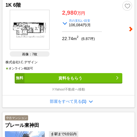
1K 6階
2,980
万円
月の支払い目安
106,084円/月
2
22.74m
(
6.87
坪)
画像：7枚
株式会社I.C.デザイン
オンライン相談可
資料をもらう
※Yahoo!不動産へ移動
部屋をすべて見る
(1)
中古マンション
プレール東神田
駅まで5分以内