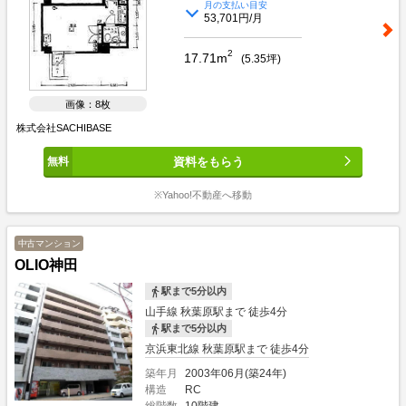
月の支払い目安
53,701円/月
2
17.71m
(
5.35
坪)
画像：8枚
株式会社SACHIBASE
資料をもらう
※Yahoo!不動産へ移動
中古マンション
OLIO神田
駅まで5分以内
山手線 秋葉原駅まで 徒歩4分
駅まで5分以内
京浜東北線 秋葉原駅まで 徒歩4分
築年月
2003年06月(築24年)
構造
RC