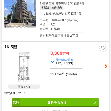
都営新宿線 岩本町駅まで 徒歩4分
駅まで5分以内
日比谷線 秋葉原駅まで 徒歩4分
築年月
2001年08月(築26年)
構造
RC
総階数
11階建
東京都千代田区東神田２丁目
1K 5階
3,300
万円
月の支払い目安
112,817円/月
2
22.62m
(
6.84
坪)
画像：4枚
株式会社リアール
資料をもらう