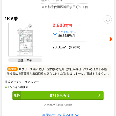
総階数
10階建
東京都千代田区神田須田町２丁目
1K 6階
2,600
万円
月の支払い目安
86,858円/月
2
23.01m
(
6.96
坪)
画像：20枚
サブリース継承必須・室内参考写真【弊社が選ばれている理由】不動
POINT
産投資は賃貸需要と出口戦略を誤らなければ失敗はしません。乱雑する多くの情
報を精査し、目的にあった情報を提供させて頂きます。初めての方はまず、投資
株式会社グッドリアルター
の良し悪しを知って頂き、成功例と失敗例をご説明いたします。投資家の方々に
は、お手間かからないようスムーズな取引を心がけております。皆様からのご連
オンライン相談可
絡こころよりお待ちしております。≪物件の質と量≫東京23区を中心に賃貸需
資料をもらう
要を考え収益性が高い物件を取り扱っております。個人、法人、不動産会社から
多くの情報を収集し、ご希望にお応えできる物件をピックアップしております。
≪スタッフ≫入居者の目線からどのような物件が良いかという判断をしておりま
※Yahoo!不動産へ移動
す。業界20年の経験者が全スタッフと共有し、賃貸需要から考える不動産投資
を徹底しております。不動産投資のあるべき姿をスタッフが理解していることが
部屋をすべて見る
(1)