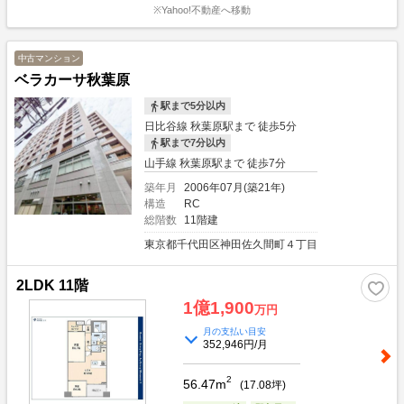
※Yahoo!不動産へ移動
中古マンション
ベラカーサ秋葉原
駅まで5分以内
日比谷線 秋葉原駅まで 徒歩5分
駅まで7分以内
山手線 秋葉原駅まで 徒歩7分
築年月
2006年07月(築21年)
構造
RC
総階数
11階建
東京都千代田区神田佐久間町４丁目
2LDK 11階
1億1,900
万円
月の支払い目安
352,946円/月
2
56.47m
(
17.08
坪)