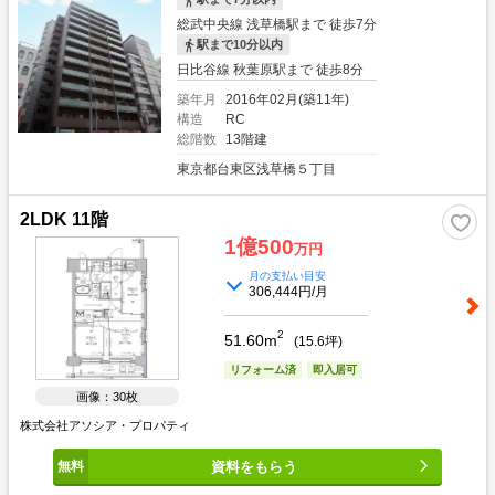
総武中央線 浅草橋駅まで 徒歩7分
駅まで10分以内
日比谷線 秋葉原駅まで 徒歩8分
築年月
2016年02月(築11年)
構造
RC
総階数
13階建
東京都台東区浅草橋５丁目
2LDK 11階
1億500
万円
月の支払い目安
306,444円/月
2
51.60m
(
15.6
坪)
リフォーム済
即入居可
画像：30枚
株式会社アソシア・プロパティ
資料をもらう