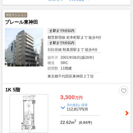
強みです。≪銀行≫金利1.6％～ご紹介可能でございます。但し、フルローンや
低金利には取扱いできる物件指定があるため出口リスクもございます。どのファ
イナンスやプランが良いか、ご相談していきましょう。レバレッジのメリット、
中古マンション
デメリットもご参考ください。≪賃貸管理≫購入後の不動産運用について、お任
プレール東神田
せください。良質な費用面とサービスの質で好評頂いております。ご不安ある空
室対策も、自信ある賃貸仲介ネットワークで早期解決をしております。お気軽に
駅まで5分以内
詳細などご相談下さい。≪ご相談方法≫スタッフとの商談は、まずお客様のご要
望や希望、不安や問題をお聞かせいただき、必要な不動産情報と投資についてご
都営新宿線 岩本町駅まで 徒歩4分
説明いたします。そして、お客様の抱える不安や問題が不動産で解決できるかご
駅まで5分以内
一緒にご相談させてください。購入については、問題が解決してから進めてまい
日比谷線 秋葉原駅まで 徒歩4分
りましょう。ご相談場所は、弊社でも外でも可能です。 オンラインを希望の方
もお気軽にお問合せ下さい。
築年月
2001年08月(築26年)
構造
SRC
総階数
11階建
東京都千代田区東神田２丁目
1K 5階
3,300
万円
月の支払い目安
112,817円/月
2
22.62m
(
6.84
坪)