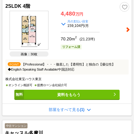
2SLDK 4階
4,480
万円
月の支払い目安
159,104円/月
2
70.20m
(
21.23
坪)
リフォーム済
画像：30枚
【Professional】・・・徹底した【透明性】と独自の【優位性】
POINT
◆English Speaking Staff Available/中国語対応
株式会社東宝ハウス東京
オンライン相談可
提携ローン会社紹介可
資料をもらう
部屋をすべて見る
(1)
中古マンション
キャッスル多摩川