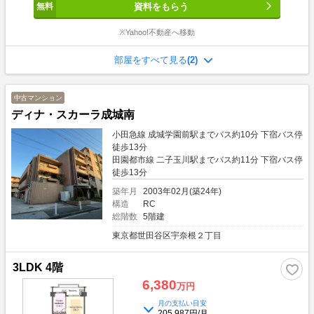
資料をもらう
べてインナーガーデンを楽しんだりと、 ライフスタイルに合わせた自由なレイ
アウトが可能です。 ■充実の設備と仕様 ・キッチン:火力が安定しお手入れも楽
なIHコンロ。食洗機付で時短家事！ ・水回り:2023年に一新されており、清潔感
※Yahoo!不動産へ移動
に溢れています。 ・陽当り:南東北向きの3方向角部屋。心地よい光が室内を包
みます。 ・ペット:愛犬・愛猫との暮らしも相談可能です。 ■利便性の高い立地
部屋をすべて見る
(2)
東急田園都市線・大井町線「二子玉川」駅から徒歩8分。 駅前のライズや高島屋
でのショッピングを日常使いできる、憧れの立地です。 多摩川河川敷も近く、
休日のお散歩も捗ります。 管理費:17,690円/月 修繕積立金:25,760円/月 現状:居
中古マンション
住中（引渡相談） 取引形態:専任媒介 「広い1Rに住んでみたかった」という夢
ディナ・スカーラ成城南
を、ここ二子玉川で叶えてみませんか？
小田急線 成城学園前駅までバス約10分 下宿バス停
徒歩13分
田園都市線 二子玉川駅までバス約11分 下宿バス停
徒歩13分
築年月
2003年02月(築24年)
構造
RC
総階数
5階建
東京都世田谷区宇奈根２丁目
3LDK 4階
6,380
万円
月の支払い目安
205,987円/月