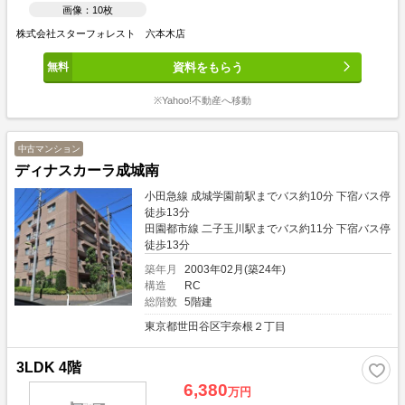
画像：10枚
株式会社スターフォレスト 六本木店
資料をもらう
※Yahoo!不動産へ移動
中古マンション
ディナスカーラ成城南
小田急線 成城学園前駅までバス約10分 下宿バス停
徒歩13分
田園都市線 二子玉川駅までバス約11分 下宿バス停
徒歩13分
築年月
2003年02月(築24年)
構造
RC
総階数
5階建
東京都世田谷区宇奈根２丁目
3LDK 4階
6,380
万円