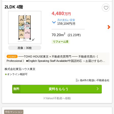
2LDK 4階
4,480
万円
月の支払い目安
159,104円/月
2
70.20m
(
21.23
坪)
リフォーム済
画像：30枚
━━TOHO HOUSE東京 × 不動産売買専門 ━━ 不動産売買の《
POINT
Professional 》 ■English Speaking Staff Available/中国語対応 ～お届けするのは
マンション売買における徹底した【透明性】と独自の【優位性】です～
株式会社東宝ハウス東京
（TOHO HOUSE東京がお客様にお届けする17の専門性を活かしたサービス）
●ご来店のお客様限定サービス● ■独自のシステムにより各種物件の （1）公開日
オンライン相談可
（2）価格変更履歴 （3）成約事例（過去5年分） （4）正確な場所（地図上）
他4件の取扱い不動産会社
（5）物件外観・共用部写真 （6）間取り図 （7）現況 （8）周辺相場ランキング
（周囲3km圏内） ・上記、7点をテーブルの画面上で物件を探しながらお客様ご
資料をもらう
自身で確認頂けます。 ※一部非対応エリア有 詳細は担当者にお尋ね下さい。
■東京カンテイの会員情報より （9）新築時価格表（10）新築分譲時間取り図
※Yahoo!不動産へ移動
（11）新築時パンフレット（一部） ・ご希望のお客様はお気軽にお申し付け下
さい。（2～3分でお出しできます） ■弊社査定システムにより （12）売却時
価格予想 （13）賃貸家賃予想 （14）周辺相場成約履歴グラフ （15）公示地価
中古マンション
推移グラフ ・ご希望のお客様はお気軽にお申し付け下さい。（2～3分でお出し