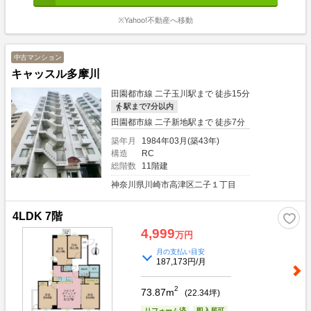
※Yahoo!不動産へ移動
中古マンション
キャッスル多摩川
田園都市線 二子玉川駅まで 徒歩15分
駅まで7分以内
田園都市線 二子新地駅まで 徒歩7分
築年月
1984年03月(築43年)
構造
RC
総階数
11階建
神奈川県川崎市高津区二子１丁目
4LDK 7階
4,999
万円
月の支払い目安
187,173円/月
2
73.87m
(
22.34
坪)
リフォーム済
即入居可