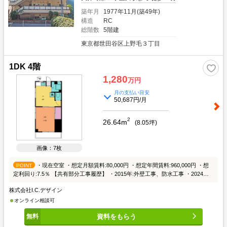
築年月
1977年11月(築49年)
構造
RC
総階数
5階建
東京都世田谷区上野毛３丁目
1DK 4階
1,280
万円
月の支払い目安
50,687円/月
2
26.64m
(
8.05
坪)
画像：7枚
・現在空室 ・想定月額賃料:80,000円 ・想定年間賃料:960,000円 ・想
POINT
定利回り:7.5％ 【共有部分工事履歴】 ・2015年:外壁工事、防水工事 ・2024年:
外壁塗装工事 【その他情報】 ・令和8年度固定税額 : 26,900円 ・マンション定
株式会社I.C.デザイン
期預金:1,082,746円（2026年7月4日付） ・マンション普通預金:3,229,883円
（2026年7月13日付）
オンライン相談可
資料をもらう