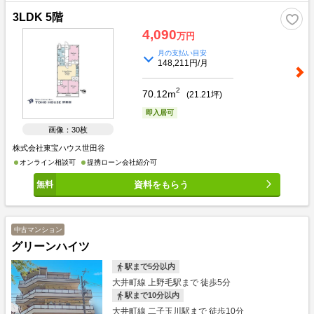
3LDK 5階
4,090
万円
月の支払い目安
148,211円/月
2
70.12m
(
21.21
坪)
即入居可
画像：30枚
株式会社東宝ハウス世田谷
オンライン相談可
提携ローン会社紹介可
資料をもらう
中古マンション
グリーンハイツ
駅まで5分以内
大井町線 上野毛駅まで 徒歩5分
駅まで10分以内
大井町線 二子玉川駅まで 徒歩10分