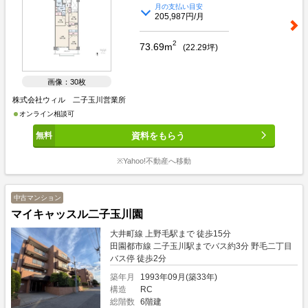
月の支払い目安
205,987円/月
2
73.69m
(
22.29
坪)
画像：30枚
株式会社ウィル 二子玉川営業所
オンライン相談可
資料をもらう
※Yahoo!不動産へ移動
中古マンション
マイキャッスル二子玉川園
大井町線 上野毛駅まで 徒歩15分
田園都市線 二子玉川駅までバス約3分 野毛二丁目
バス停 徒歩2分
築年月
1993年09月(築33年)
構造
RC
総階数
6階建