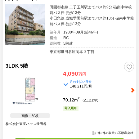
田園都市線 二子玉川駅までバス約9分 砧南中学校
前バス停 徒歩13分
小田急線 成城学園前駅までバス約13分 砧南中学校
前バス停 徒歩13分
築年月
1980年09月(築46年)
構造
RC
総階数
5階建
東京都世田谷区岡本３丁目
3LDK 5階
4,090
万円
月の支払い目安
148,211円/月
2
70.12m
(
21.21
坪)
即入居可
画像：30枚
株式会社東宝ハウス世田谷
他2件の取扱い不動産会社