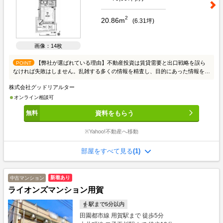
2
20.86m
(
6.31
坪)
画像：14枚
【弊社が選ばれている理由】不動産投資は賃貸需要と出口戦略を誤ら
POINT
なければ失敗はしません。乱雑する多くの情報を精査し、目的にあった情報を提
供させて頂きます。初めての方はまず、投資の良し悪しを知って頂き、成功例と
株式会社グッドリアルター
失敗例をご説明いたします。投資家の方々には、お手間かからないようスムーズ
な取引を心がけております。皆様からのご連絡こころよりお待ちしております。
オンライン相談可
≪物件の質と量≫東京23区を中心に賃貸需要を考え収益性が高い物件を取り扱
資料をもらう
っております。個人、法人、不動産会社から多くの情報を収集し、ご希望にお応
えできる物件をピックアップしております。≪スタッフ≫入居者の目線からどの
ような物件が良いかという判断をしております。業界20年の経験者が全スタッ
※Yahoo!不動産へ移動
フと共有し、賃貸需要から考える不動産投資を徹底しております。不動産投資の
あるべき姿をスタッフが理解していることが強みです。≪銀行≫金利1.6％～ご
部屋をすべて見る
(1)
紹介可能でございます。但し、フルローンや低金利には取扱いできる物件指定が
あるため出口リスクもございます。どのファイナンスやプランが良いか、ご相談
していきましょう。レバレッジのメリット、デメリットもご参考ください。≪賃
新着あり
中古マンション
貸管理≫購入後の不動産運用について、お任せください。良質な費用面とサービ
ライオンズマンション用賀
スの質で好評頂いております。ご不安ある空室対策も、自信ある賃貸仲介ネット
ワークで早期解決をしております。お気軽に詳細などご相談下さい。≪ご相談方
駅まで5分以内
法≫スタッフとの商談は、まずお客様のご要望や希望、不安や問題をお聞かせい
ただき、必要な不動産情報と投資についてご説明いたします。そして、お客様の
田園都市線 用賀駅まで 徒歩5分