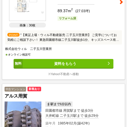
2
89.37m
(
27.03
坪)
リフォーム済
画像：30枚
”【東証上場・ウィル不動産販売 二子玉川営業所】 ご見学についてお
POINT
気軽にご相談下さい！ 東急田園都市線二子玉川駅徒歩1分、キッズスペース有
り/毎日夜7時まで営業しております。東京23区内の物件はほぼ全てご紹介可能！
株式会社ウィル 二子玉川営業所
弊社独自のお得な「平日会員制度」有り！ お住み替え・リフォーム・ローン
等、お住まいに関わることは何でもご相談承ります。まずはお気軽にお電話をお
オンライン相談可
待ちしております。 ■現地案内会でお好きな物件の内覧可能！ 《所要時間イメ
資料をもらう
ージ》 お客様の予定に合わせたプランでお打合せ可能です。 1. 資金計画:約30分
2. 物件のご提案:約30分から60分 3. 物件のご案内:約30分（1件あたり） 初来店
のお客様の所要時間は約60分～180分です。 お時間の制限がございましたら、お
※Yahoo!不動産へ移動
気軽に事前にご相談下さいませ。 ■平日のお住まい探しの方へ 弊社では平日に
ご内覧・ご契約など平日にお住まい探しをされるお客様に「平日会員制度」サー
ビスをご用意しています！ 詳細はスタッフにお問い合わせくださいませ。 ■お
新着あり
中古マンション
仕事でお忙しい方も安心！ 毎日午前10時から午後7時まで営業しています。 弊
アルス用賀
社二子玉川営業所は東急田園都市線「二子玉川」駅徒歩1分位置しており、お仕
事帰りなどでもお越しいただきやすい立地となっております。 事前にご予約頂
駅まで5分以内
きましたら、営業時間外でのご案内もご対応致します。 お気軽にお申し付け下
田園都市線 用賀駅まで 徒歩3分
さいませ。 ■住宅ローン・ファイナンシャルプランのご相談も 専門の住宅ロー
大井町線 二子玉川駅まで 徒歩29分
ン担当（ファイナンシャルプランナー）は都銀・地銀・ネット銀行等あらゆる銀
行に精通。 お客様にあった住宅ローンをご提案致します。会社経営者様や個人
築年月
1985年02月(築42年)
事業主のお客様など、住宅ローンにお困りのお客様へのサポートも行っておりま