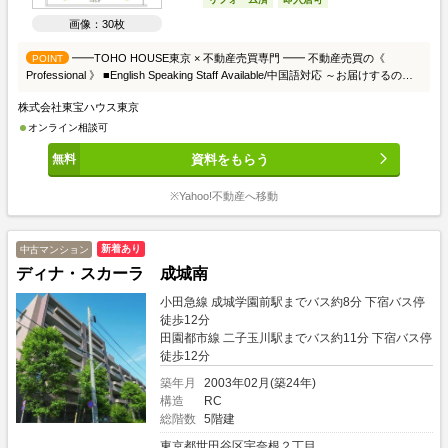
画像：30枚
━━TOHO HOUSE東京 × 不動産売買専門 ━━ 不動産売買の《
POINT
Professional 》 ■English Speaking Staff Available/中国語対応 ～お届けするのは
マンション売買における徹底した【透明性】と独自の【優位性】です～
株式会社東宝ハウス東京
（TOHO HOUSE東京がお客様にお届けする17の専門性を活かしたサービス）
●ご来店のお客様限定サービス● ■独自のシステムにより各種物件の （1）公開日
オンライン相談可
（2）価格変更履歴 （3）成約事例（過去5年分） （4）正確な場所（地図上）
資料をもらう
（5）物件外観・共用部写真 （6）間取り図 （7）現況 （8）周辺相場ランキング
（周囲3km圏内） ・上記、7点をテーブルの画面上で物件を探しながらお客様ご
自身で確認頂けます。 ※一部非対応エリア有 詳細は担当者にお尋ね下さい。
※Yahoo!不動産へ移動
■東京カンテイの会員情報より （9）新築時価格表（10）新築分譲時間取り図
（11）新築時パンフレット（一部） ・ご希望のお客様はお気軽にお申し付け下
さい。（2～3分でお出しできます） ■弊社査定システムにより （12）売却時
新着あり
中古マンション
価格予想 （13）賃貸家賃予想 （14）周辺相場成約履歴グラフ （15）公示地価
ディナ・スカーラ 成城南
推移グラフ ・ご希望のお客様はお気軽にお申し付け下さい。（2～3分でお出し
できます） ■不動産売買専門店ならではの提携住宅ローン完備■ ○ネットバン
小田急線 成城学園前駅までバス約8分 下宿バス停
ク・都市銀行・地方銀行の中から、お客様にピッタリな住宅ローンをご提案。
徒歩12分
常時、20を越える金融機関から特別金利・好条件の住宅ローンを探せます。 ま
田園都市線 二子玉川駅までバス約11分 下宿バス停
た、各種金利・条件・付帯保険等が一目で分かる（16）【一覧表】を作成しご
徒歩12分
覧頂けます。 ※お買い替えのお客様限定の（17）【買い替え専用 住宅ロー
ン】←大好評○ ・現在の住宅ローンはそのままでOK。 ・購入後の新規ローンは
築年月
2003年02月(築24年)
売却が完了してからのスタート。（2重ローン防止） ・提携金融機関×低金利
構造
RC
（変動）もちろん、団体信用生命保険付。 ・大人気のガン団信も無料付帯！ お
総階数
5階建
問い合わせはお気軽にどうぞ。 不動産売買の《 Professional 》が対応致しま
東京都世田谷区宇奈根２丁目