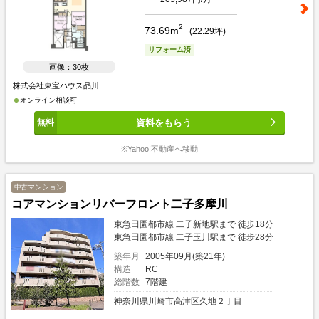
2
73.69m
(
22.29
坪)
リフォーム済
画像：30枚
株式会社東宝ハウス品川
オンライン相談可
資料をもらう
※Yahoo!不動産へ移動
中古マンション
コアマンションリバーフロント二子多摩川
東急田園都市線 二子新地駅まで 徒歩18分
東急田園都市線 二子玉川駅まで 徒歩28分
築年月
2005年09月(築21年)
構造
RC
総階数
7階建
神奈川県川崎市高津区久地２丁目