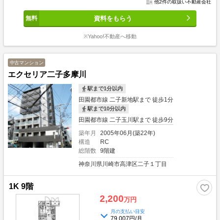
他2件の取扱い不動産会社
資料をもらう
※Yahoo!不動産へ移動
中古マンション
エクセリア二子多摩川
駅まで1分以内
田園都市線 二子新地駅まで 徒歩1分
駅まで10分以内
田園都市線 二子玉川駅まで 徒歩9分
築年月
2005年06月(築22年)
構造
RC
総階数
9階建
神奈川県川崎市高津区二子１丁目
1K 9階
2,200
万円
月の支払い目安
79,007円/月