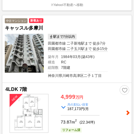
※Yahoo!不動産へ移動
新着あり
中古マンション
キャッスル多摩川
駅まで7分以内
田園都市線 二子新地駅まで 徒歩7分
田園都市線 二子玉川駅まで 徒歩15分
築年月
1984年03月(築43年)
構造
RC
総階数
7階建
神奈川県川崎市高津区二子１丁目
4LDK 7階
4,999
万円
月の支払い目安
187,173円/月
2
73.87m
(
22.34
坪)
リフォーム済