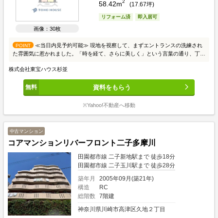
2
58.42m
(
17.67
坪)
リフォーム済
即入居可
画像：30枚
≪当日内見予約可能≫ 現地を視察して、まずエントランスの洗練され
POINT
た雰囲気に惹かれました。「時を経て、さらに美しく」という言葉の通り、丁寧
に管理されてきたことが伝わってきます 。 お部屋に入ると、約15.0帖ものLDK
株式会社東宝ハウス杉並
が迎えてくれます。この広さがあれば、大きめのソファを置いても余裕があり、
大切なペットものびのびと過ごせそうです 。現在、キッチンや浴室、トイレな
資料をもらう
どの水回りをはじめ、クロスやフローリングに至るまで細部まで新規リフォーム
が進んでおり、機能性と美しさを兼ね備えた空間へと生まれ変わっています 。
交通面では、二子玉川・成城学園前行きのバスが頻繁に出ているバス停まで徒歩
※Yahoo!不動産へ移動
1分という近さが非常に心強いです 。ショッピングや外食の選択肢が広がり、世
田谷ならではの贅沢な日常を享受できるでしょう。コンビニも至近にあり、日々
のちょっとした買い物にも困りません 。リフォーム済みの清潔感と、ペットと
中古マンション
暮らせる安心感をぜひ現地で確かめてみてください 。 現地案内会（事前に必ず
コアマンションリバーフロント二子多摩川
お問い合わせください） 日程/公開中 時間/9:00～21:00 ■日時 毎日、ご見学・ご
相談が可能です。 ■ご案内方法 ご自宅へお迎え・現地待ち合わせ・最寄り駅で
田園都市線 二子新地駅まで 徒歩18分
待ち合わせ・弊社へのご来社等ご相談ください。 ■キッズスペース完備 弊社に
田園都市線 二子玉川駅まで 徒歩28分
はお子様が退屈しないよう、キッズスペースも充実しております。 是非ご家族
皆様でご来社頂ければ幸いです。 ■お車の無料提携駐車場がございます。 詳し
築年月
2005年09月(築21年)
くは営業スタッフにお尋ねください。 ■住宅ローンもお任せください グループ
構造
RC
創業40年で培った信頼と実績による手厚いローンの斡旋が可能です。 お客様に
総階数
7階建
合った最適なプランをご提案させて頂きます。 先ずは、お気軽にご連絡頂けれ
神奈川県川崎市高津区久地２丁目
ば幸いです。