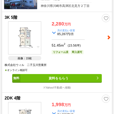
神奈川県川崎市高津区北見方２丁目
3K 5階
2,280
万円
月の支払い目安
85,287円/月
2
51.45m
(
15.56
坪)
リフォーム済
即入居可
画像：15枚
株式会社ウィル 二子玉川営業所
オンライン相談可
資料をもらう
※Yahoo!不動産へ移動
2DK 4階
1,998
万円
月の支払い目安