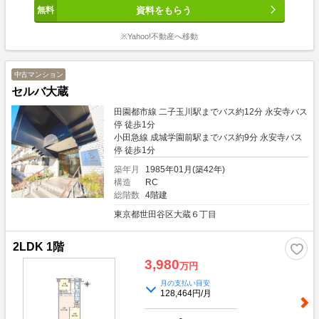
資料をもらう
※Yahoo!不動産へ移動
中古マンション
セルバ大蔵
田園都市線 二子玉川駅までバス約12分 永安寺バス
停 徒歩1分
小田急線 成城学園前駅までバス約9分 永安寺バス
停 徒歩1分
築年月
1985年01月(築42年)
構造
RC
総階数
4階建
東京都世田谷区大蔵６丁目
2LDK 1階
3,980
万円
月の支払い目安
128,464円/月