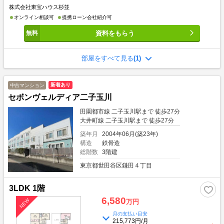
株式会社東宝ハウス杉並
オンライン相談可
提携ローン会社紹介可
資料をもらう
部屋をすべて見る
(1)
新着あり
中古マンション
セボンヴェルディア二子玉川
田園都市線 二子玉川駅まで 徒歩27分
大井町線 二子玉川駅まで 徒歩27分
築年月
2004年06月(築23年)
構造
鉄骨造
総階数
3階建
東京都世田谷区鎌田４丁目
3LDK 1階
6,580
万円
月の支払い目安
215,773円/月