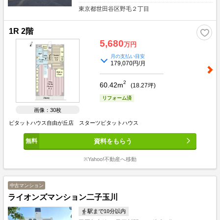
東京都世田谷区野毛２丁目
1R 2階
5,680
万円
月の支払い目安
179,070円/月
2
60.42m
(
18.27
坪)
リフォーム済
画像：30枚
ピタットハウス自由が丘店 スターツピタットハウス
資料をもらう
※Yahoo!不動産へ移動
中古マンション
ライオンズマンション二子玉川
駅まで10分以内