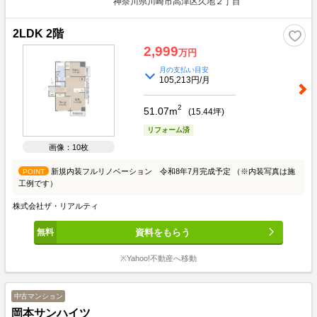
神奈川県川崎市高津区久地２丁目
2LDK 2階
2,999
万円
月の支払い目安
105,213円/月
2
51.07m
(
15.44
坪)
リフォーム済
画像：10枚
新規内装フルリノベーション 令和8年7月完成予定 （※内装写真は施
POINT
工例です）
株式会社ザ・リアルティ
資料をもらう
※Yahoo!不動産へ移動
中古マンション
岡本サンハイツ