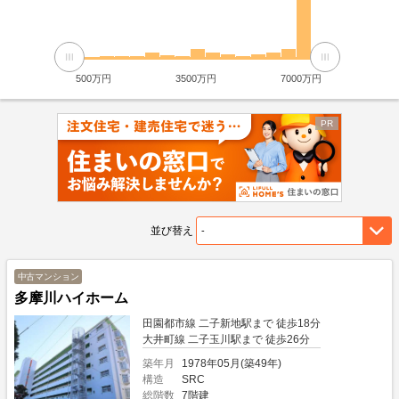
500万円
3500万円
7000万円
並び替え
中古マンション
多摩川ハイホーム
田園都市線 二子新地駅まで 徒歩18分
大井町線 二子玉川駅まで 徒歩26分
築年月
1978年05月(築49年)
構造
SRC
総階数
7階建