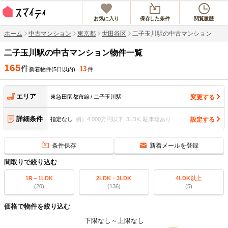
お気に入り
保存した条件
閲覧履歴
ホーム
中古マンション
東京都
世田谷区
二子玉川駅の中古マンション
二子玉川駅
の中古マンション物件一覧
165
件
13
新着物件(5日以内)
件
エリア
変更する
東急田園都市線
二子玉川駅
詳細条件
設定する
指定なし
例）4,000万円以下, 3LDK, 駐車場あり
条件保存
新着メールを登録
間取りで絞り込む
1R～1LDK
2LDK・3LDK
4LDK以上
(20)
(136)
(5)
価格で物件を絞り込む
下限なし
～
上限なし