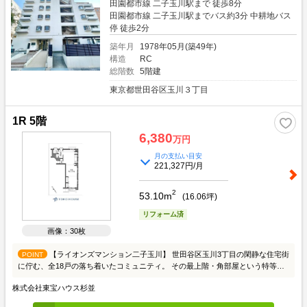
田園都市線 二子玉川駅まで 徒歩8分
田園都市線 二子玉川駅までバス約3分 中耕地バス
停 徒歩2分
築年月
1978年05月(築49年)
構造
RC
総階数
5階建
東京都世田谷区玉川３丁目
1R 5階
6,380
万円
月の支払い目安
221,327円/月
2
53.10m
(
16.06
坪)
リフォーム済
画像：30枚
【ライオンズマンション二子玉川】 世田谷区玉川3丁目の閑静な住宅街
POINT
に佇む、全18戸の落ち着いたコミュニティ。 その最上階・角部屋という特等席
が、フルリノベーションを経て生まれ変わりました。 ■圧倒的な空間構成
株式会社東宝ハウス杉並
53.11mの面積をあえて仕切らず、約25帖のL字型1Rに。 この広さがあれば、ソ
ファを真ん中に置いてシアタールームを作ったり、 お気に入りの観葉植物を並