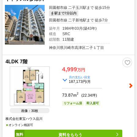
田園都市線 二子玉川駅まで 徒歩15分
駅まで7分以内
田園都市線 二子新地駅まで 徒歩7分
築年月
1984年03月(築43年)
構造
SRC
総階数
11階建
神奈川県川崎市高津区二子１丁目
4LDK 7階
4,999
万円
月の支払い目安
187,173円/月
2
73.87m
(
22.34
坪)
リフォーム済
即入居可
画像：30枚
株式会社東宝ハウス品川
オンライン相談可
資料をもらう