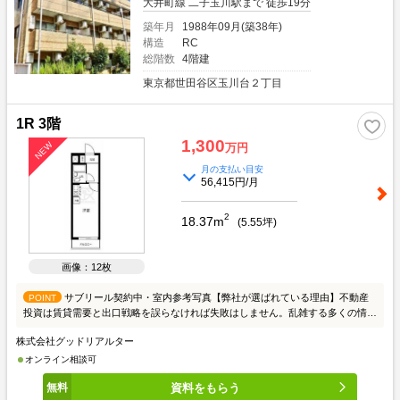
抱える不安や問題が不動産で解決できるかご一緒にご相談させてください。購入
大井町線 二子玉川駅まで 徒歩19分
については、問題が解決してから進めてまいりましょう。ご相談場所は、弊社で
築年月
1988年09月(築38年)
も外でも可能です。 オンラインを希望の方もお気軽にお問合せ下さい。
構造
RC
総階数
4階建
東京都世田谷区玉川台２丁目
1R 3階
1,300
万円
月の支払い目安
56,415円/月
2
18.37m
(
5.55
坪)
画像：12枚
サブリール契約中・室内参考写真【弊社が選ばれている理由】不動産
POINT
投資は賃貸需要と出口戦略を誤らなければ失敗はしません。乱雑する多くの情報
を精査し、目的にあった情報を提供させて頂きます。初めての方はまず、投資の
株式会社グッドリアルター
良し悪しを知って頂き、成功例と失敗例をご説明いたします。投資家の方々に
は、お手間かからないようスムーズな取引を心がけております。皆様からのご連
オンライン相談可
絡こころよりお待ちしております。≪物件の質と量≫東京23区を中心に賃貸需
資料をもらう
要を考え収益性が高い物件を取り扱っております。個人、法人、不動産会社から