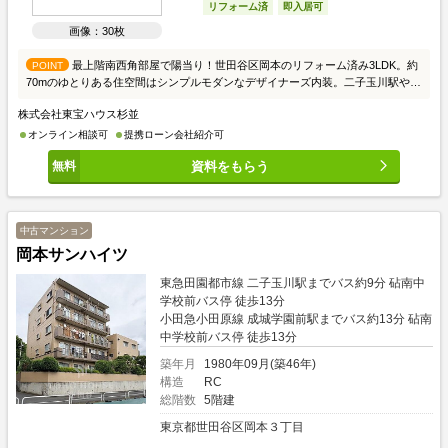
リフォーム済
即入居可
画像：30枚
最上階南西角部屋で陽当り！世田谷区岡本のリフォーム済み3LDK。約
POINT
70mのゆとりある住空間はシンプルモダンなデザイナーズ内装。二子玉川駅や成
城学園前駅へのバスアクセスも快適な空室です。
株式会社東宝ハウス杉並
オンライン相談可
提携ローン会社紹介可
資料をもらう
中古マンション
岡本サンハイツ
東急田園都市線 二子玉川駅までバス約9分 砧南中
学校前バス停 徒歩13分
小田急小田原線 成城学園前駅までバス約13分 砧南
中学校前バス停 徒歩13分
築年月
1980年09月(築46年)
構造
RC
総階数
5階建
東京都世田谷区岡本３丁目