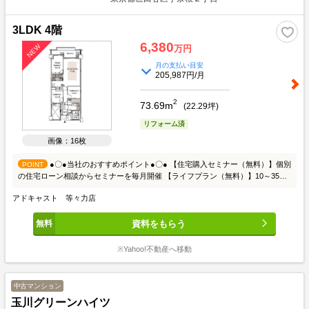
す。
3LDK 4階
6,380
万円
月の支払い目安
205,987円/月
2
73.69m
(
22.29
坪)
リフォーム済
画像：16枚
●〇●当社のおすすめポイント●〇● 【住宅購入セミナー（無料）】個別
POINT
の住宅ローン相談からセミナーを毎月開催 【ライフプラン（無料）】10～35年
後をシミュレーションすることが必要です 【物件調査報告書】不動産購入に関
アドキャスト 等々力店
するお客様のあらゆる不安を解消いたします 【物件公開中（無料）】エリア最
大級の情報量 【周辺、土地、統計環境レポート作成（無料）】周辺情報を徹底
資料をもらう
的に調査 〇●〇詳細はお問合せ下さい〇●〇
※Yahoo!不動産へ移動
中古マンション
玉川グリーンハイツ