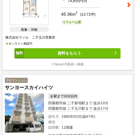
74,855円/月
2
45.36m
(
13.72
坪)
リフォーム済
画像：30枚
株式会社ウィル 二子玉川営業所
オンライン相談可
資料をもらう
※Yahoo!不動産へ移動
中古マンション
サンヨースカイハイツ
駅まで10分以内
田園都市線 二子新地駅まで 徒歩10分
田園都市線 二子玉川駅まで 徒歩17分
築年月
1980年03月(築47年)
構造
-
総階数
11階建