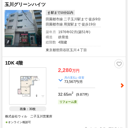
できます） ■不動産売買専門店ならではの提携住宅ローン完備■ ○ネットバン
玉川グリーンハイツ
ク・都市銀行・地方銀行の中から、お客様にピッタリな住宅ローンをご提案。
駅まで10分以内
常時、20を越える金融機関から特別金利・好条件の住宅ローンを探せます。 ま
た、各種金利・条件・付帯保険等が一目で分かる（16）【一覧表】を作成しご
田園都市線 二子玉川駅まで 徒歩9分
覧頂けます。 ※お買い替えのお客様限定の（17）【買い替え専用 住宅ロー
田園都市線 用賀駅まで 徒歩19分
ン】←大好評○ ・現在の住宅ローンはそのままでOK。 ・購入後の新規ローンは
築年月
1976年02月(築51年)
売却が完了してからのスタート。（2重ローン防止） ・提携金融機関×低金利
構造
鉄骨造
（変動）もちろん、団体信用生命保険付。 ・大人気のガン団信も無料付帯！ お
総階数
4階建
問い合わせはお気軽にどうぞ。 不動産売買の《 Professional 》が対応致しま
す。
東京都世田谷区玉川４丁目
1DK 4階
2,280
万円
月の支払い目安
73,567円/月
2
32.65m
(
9.87
坪)
リフォーム済
画像：30枚
株式会社ウィル 二子玉川営業所
オンライン相談可