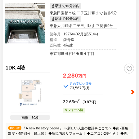
駅まで10分以内
東急田園都市線 二子玉川駅まで 徒歩9分
駅まで10分以内
東急大井町線 二子玉川駅まで 徒歩9分
築年月
1976年02月(築51年)
構造
鉄骨造
総階数
4階建
東京都世田谷区玉川４丁目
1DK 4階
2,280
万円
月の支払い目安
73,567円/月
2
32.65m
(
9.87
坪)
リフォーム済
画像：30枚
『A new life story begins』 〜新しい人生の物語をここで〜 ◆南×西角
POINT
部屋・4階部分、最上階！ ◆新規内装リフォーム！ ◆エアコン2基付き！ ◆周辺
買い物施設充実！