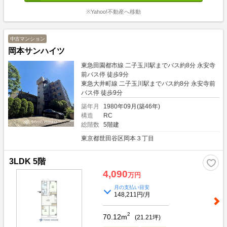
多くの情報を収集し、ご希望にお応えできる物件をピックアップしております。
≪スタッフ≫入居者の目線からどのような物件が良いかという判断をしておりま
※Yahoo!不動産へ移動
す。業界20年の経験者が全スタッフと共有し、賃貸需要から考える不動産投資
を徹底しております。不動産投資のあるべき姿をスタッフが理解していることが
強みです。≪銀行≫金利1.6％～ご紹介可能でございます。但し、フルローンや
中古マンション
低金利には取扱いできる物件指定があるため出口リスクもございます。どのファ
岡本サンハイツ
イナンスやプランが良いか、ご相談していきましょう。レバレッジのメリット、
デメリットもご参考ください。≪賃貸管理≫購入後の不動産運用について、お任
東急田園都市線 二子玉川駅までバス約8分 永安寺
せください。良質な費用面とサービスの質で好評頂いております。ご不安ある空
前バス停 徒歩9分
室対策も、自信ある賃貸仲介ネットワークで早期解決をしております。お気軽に
東急大井町線 二子玉川駅までバス約8分 永安寺前
詳細などご相談下さい。≪ご相談方法≫スタッフとの商談は、まずお客様のご要
バス停 徒歩9分
望や希望、不安や問題をお聞かせいただき、必要な不動産情報と投資についてご
説明いたします。そして、お客様の抱える不安や問題が不動産で解決できるかご
築年月
1980年09月(築46年)
一緒にご相談させてください。購入については、問題が解決してから進めてまい
構造
RC
りましょう。ご相談場所は、弊社でも外でも可能です。 オンラインを希望の方
総階数
5階建
もお気軽にお問合せ下さい。
東京都世田谷区岡本３丁目
3LDK 5階
4,090
万円
月の支払い目安
148,211円/月
2
70.12m
(
21.21
坪)