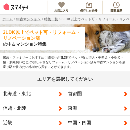
お気に入り
保存した条件
閲覧履歴
ホーム
中古マンション
特集一覧
3LDK以上でペット可・リフォーム・リノ
3LDK以上でペット可・リフォーム・
リノベーション済
の中古マンション特集
家族・ファミリーにおすすめ！間取りが3LDKでペット可(大型犬・中型犬・小型犬・
猫・多頭飼いなど)のおしゃれなリフォーム・リノベーション済み中古マンションを最
寄り駅や住みたい地域から探すことができます。
エリアを選択してください
北海道・東北
首都圏
信越・北陸
東海
近畿
中国・四国