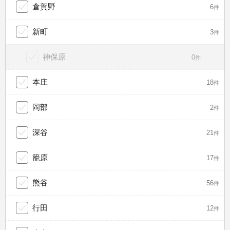
倉賀野
6
件
新町
3
件
神保原
0
件
本庄
18
件
岡部
2
件
深谷
21
件
籠原
17
件
熊谷
56
件
行田
12
件