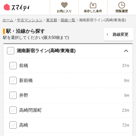
お気に入り
保存した条件
閲覧履歴
ホーム
中古マンション
東京都
路線一覧
湘南新宿ライン(高崎/東海道)
駅・沿線から探す
路線変更
駅を選択してください(最大50個まで)
湘南新宿ライン(高崎/東海道)
前橋
37
件
新前橋
8
件
井野
9
件
高崎問屋町
23
件
高崎
72
件