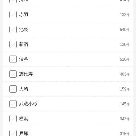
赤羽
133
件
池袋
540
件
新宿
138
件
渋谷
510
件
恵比寿
403
件
大崎
159
件
武蔵小杉
145
件
横浜
347
件
戸塚
315
件