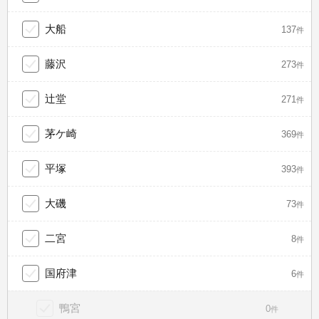
大船
137
件
藤沢
273
件
辻堂
271
件
茅ケ崎
369
件
平塚
393
件
大磯
73
件
二宮
8
件
国府津
6
件
鴨宮
0
件