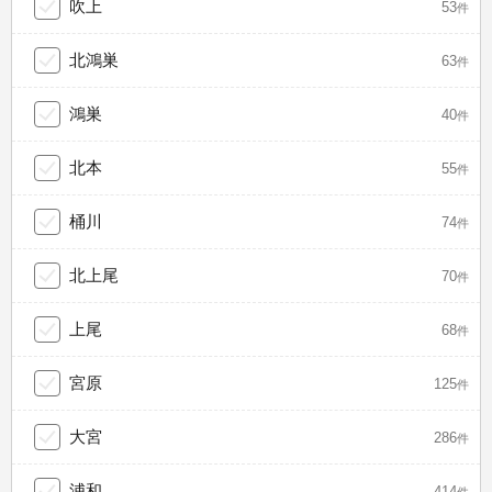
吹上
53
件
北鴻巣
63
件
鴻巣
40
件
北本
55
件
桶川
74
件
北上尾
70
件
上尾
68
件
宮原
125
件
大宮
286
件
浦和
414
件