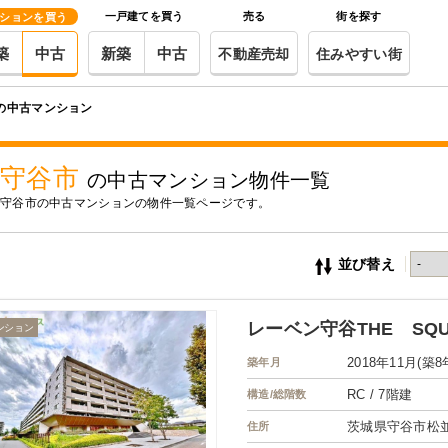
一戸建てを買う
売る
街を探す
ションを買う
築
中古
新築
中古
不動産売却
住みやすい街
の中古マンション
守谷市
の中古マンション物件一覧
守谷市の中古マンションの物件一覧ページです。
並び替え
レーベン守谷THE SQU
ンション
2018年11月(築8
築年月
RC / 7階建
構造/総階数
茨城県守谷市松
住所