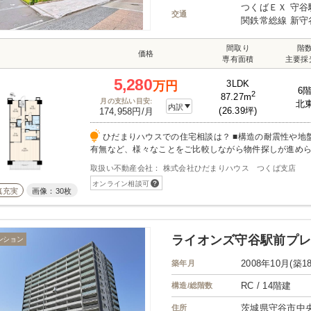
つくばＥＸ 守谷
交通
関鉄常総線 新守
間取り
階
価格
専有面積
主要採
5,280
3LDK
万円
6
2
87.27m
月の支払い目安:
北
内訳
(26.39坪)
174,958円/月
ひだまりハウスでの住宅相談は？ ■構造の耐震性や地盤の良し悪し、冠水の
有無など、様々なことをご比較しながら物件探しが進めら
ンは低金利の今が狙い目！大きな買い物だから将来性を
取扱い不動産会社： 株式会社ひだまりハウス つくば支店
をスタッフ全員でサポートさせて頂きます。 ■全5店舗の
オンライン相談可
エリアの物件をご紹介致します。 ■当社スタッフは明る
真充実
画像：30枚
す。営業スタッフは子供持ちですのでパパママ世代に寄
頂きます。 もちろん住宅購入もしておりますので、実際
してみては如何でしょうか？ ■住宅購入はほとんどの方
らない事は全てご質問頂いて大丈夫です！ わかりやすくご説明することをス
ライオンズ守谷駅前プ
ンション
タッフ一同心掛けております！ ご不安を一つずつ解消し
ム！を実現しましょう （＾＾ 一生に一度の大きな買い物だからこそ、『ひだ
2008年10月(築1
築年月
まりハウス』へご相談ください。 物件のご案内から、住
RC / 14階建
構造/総階数
引渡し後のアフターフォローまで 全て当社で解決させて
みながらの住宅購入はひだまりハウスだけ？安心してお任せく
茨城県守谷市中
住所