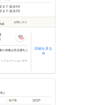
した』 『建物もローン
』 『ローンの事で住
駅まで 徒歩2分
んで無事に購入できま
駅まで 徒歩2分
アットホームな雰囲気
す。誠に有難い限りで
数
お気に入り
光面
階
東
詳細を見る
載の画像は現況優先と
インフォメーションデス
9年)
103戸
総戸数