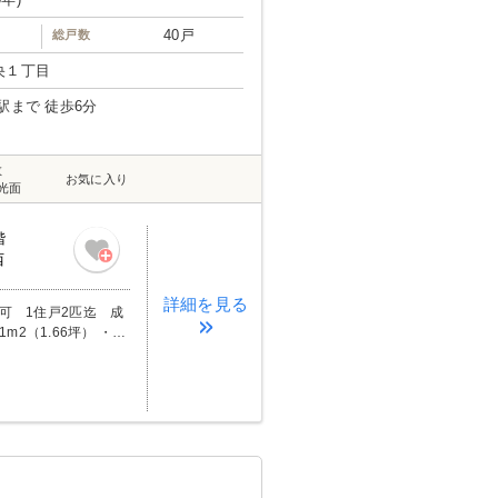
40戸
総戸数
央１丁目
駅まで 徒歩6分
数
お気に入り
光面
階
西
詳細を見る
猫可 1住戸2匹迄 成
m2（1.66坪） ・室
月額200円） ・バイク
26年7月29日時点の
（J:com茨城）