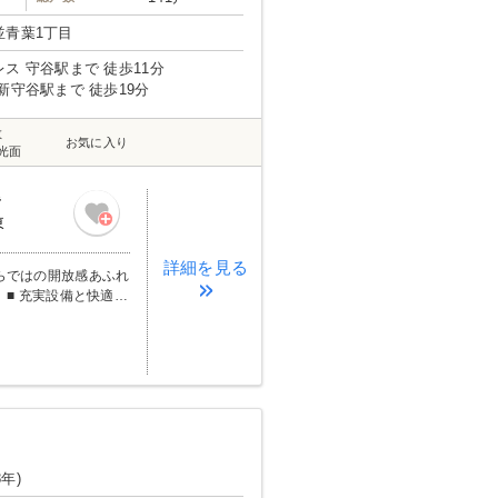
並青葉1丁目
ス 守谷駅まで 徒歩11分
新守谷駅まで 徒歩19分
数
お気に入り
光面
階
東
詳細を見る
 ■ 充実設備と快適な
8年)