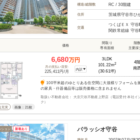
RC / 30階建
構造/総階数
茨城県守谷市ひ
住所
つくばＥＸ 守谷
交通
関鉄常総線 守谷
間取り
階
価格
専有面積
主要採
6,680
3LDK
万円
4
2
101.22m
月の支払い目安:
南
内訳
(30.61坪)
225,411円/月
100平米超のゆとりある住空間に大規模リフォームを
の家具・什器備品等は販売価格に含まれません
取扱い不動産会社： 大京穴吹不動産上野店（電話受付:本社イ
ク）
真充実
画像：21枚
パラッシオ守谷
ンション
新着あり
2007年07月(築2
築年月