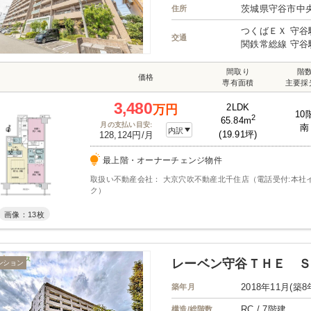
茨城県守谷市中
住所
つくばＥＸ 守谷
交通
関鉄常総線 守谷
間取り
階
価格
専有面積
主要採
3,480
2LDK
万円
10
2
65.84m
月の支払い目安:
南
内訳
(19.91坪)
128,124円/月
最上階・オーナーチェンジ物件
取扱い不動産会社： 大京穴吹不動産北千住店（電話受付:本社
ク）
画像：13枚
レーベン守谷ＴＨＥ Ｓ
ンション
2018年11月(築8
築年月
RC / 7階建
構造/総階数