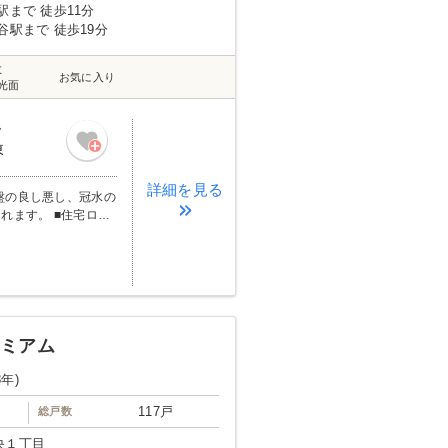
駅まで 徒歩11分
谷駅まで 徒歩19分
数
お気に入り
光面
階
東
詳細を見る
れます。 ■住宅ロー
考えたマイホーム探し
ネットワークでご希望
く、気さくに話せま
り添ってご提案させて
の経験談なども参考に
が初めてです！ わか
レミアム
ながら、夢のマイホー
8年)
宅ローンの取扱い、お
117戸
総戸数
頂きます！ 明るく楽し
ださい。 お客様
央１丁目