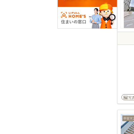
写
中古マ