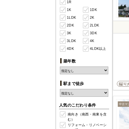
1R
1K
1DK
1LDK
2K
2DK
2LDK
3K
3DK
3LDK
4K
4DK
4LDK以上
築年数
駅まで徒歩
写
中古マ
人気のこだわり条件
南向き（南西・南東を含
む）
リフォーム・リノベーシ