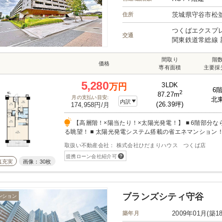
茨城県守谷市松
住所
つくばエクスプレ
交通
関東鉄道常総線 
間取り
階
価格
専有面積
主要採
5,280
3LDK
万円
6
2
87.27m
月の支払い目安:
北
内訳
(26.39坪)
174,958円/月
【高層階！×陽当たり！×太陽光発電！】 ■ 6階部分ならではの開放感あふれ
る眺望！ ■ 太陽光発電システム搭載の省エネマンション！
住環境で叶える上質な暮らし！
取扱い不動産会社： 株式会社ひだまりハウス つくば店
提携ローン会社紹介可
真充実
画像：30枚
ブランズシティ守谷
ンション
2009年01月(築1
築年月