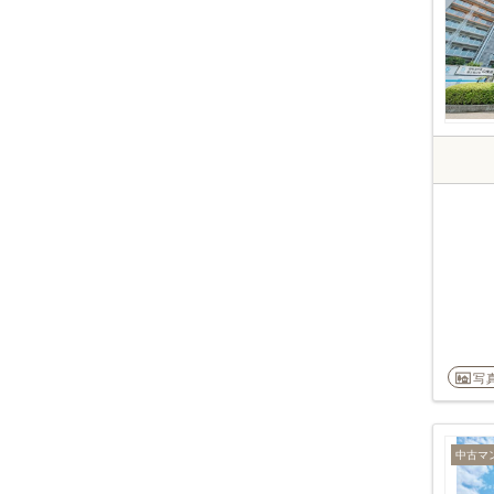
写
中古マ