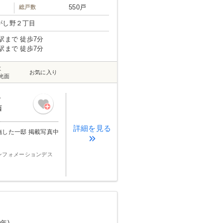
550戸
総戸数
がし野２丁目
駅まで 徒歩7分
駅まで 徒歩7分
数
お気に入り
光面
階
西
詳細を見る
施した一邸 掲載写真中
ンフォメーションデス
0年)