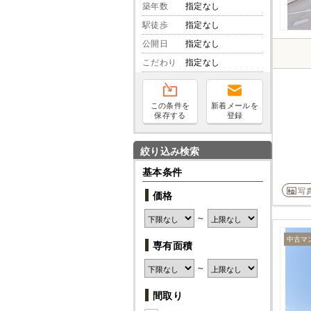
築年数
指定なし
駅徒歩
指定なし
公開日
指定なし
こだわり
指定なし
この条件を
新着メールを
保存する
登録
絞り込み検索
基本条件
写
価格
～
中古マ
専有面積
～
間取り