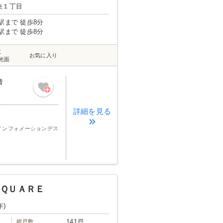
央１丁目
駅まで 徒歩8分
駅まで 徒歩8分
数
お気に入り
光面
階
詳細を見る
インフォメーションデス
ＱＵＡＲＥ
年)
141戸
総戸数