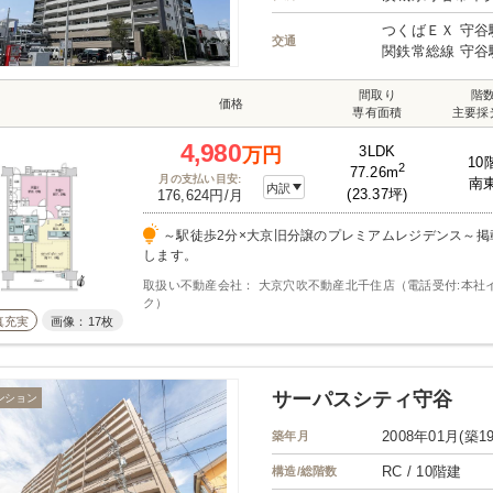
の声 『物件の悪い点もお話してくれてとても信頼できま
も何もわからない状態だった私も安心して購入できました
つくばＥＸ 守谷
宅購入はあきらめかけていましたが、ひだまりハウスさ
交通
関鉄常総線 守谷
した』 『不動産屋さんは恐いイメージがありましたが、
で安心しました』 ご購入頂いたお客様からのお言葉で
間取り
階
すm（＿＿）m その他のお客様の声もひだまりハウスのホームページにて公開
価格
専有面積
主要採
中です！
4,980
3LDK
万円
10
2
77.26m
月の支払い目安:
南
内訳
(23.37坪)
176,624円/月
～駅徒歩2分×大京旧分譲のプレミアムレジデンス～掲
します。
取扱い不動産会社： 大京穴吹不動産北千住店（電話受付:本社
ク）
真充実
画像：17枚
サーパスシティ守谷
ンション
2008年01月(築1
築年月
RC / 10階建
構造/総階数