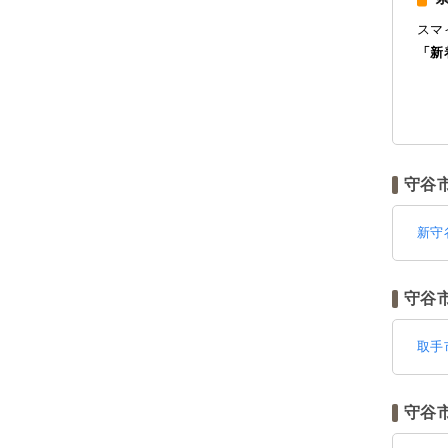
スマ
「新
守谷
新守
守谷
取手
守谷