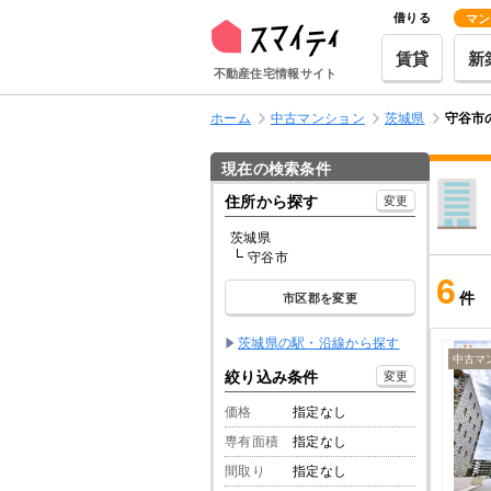
借りる
マン
賃貸
新
不動産住宅情報サイト
ホーム
中古マンション
茨城県
守谷市
現在の検索条件
住所から探す
変更
茨城県
守谷市
6
件
市区郡を変更
茨城県の駅・沿線から探す
中古マ
絞り込み条件
変更
価格
指定なし
専有面積
指定なし
間取り
指定なし