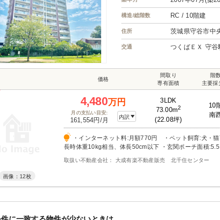
RC / 10階建
構造/総階数
茨城県守谷市中
住所
つくばＥＸ 守谷
交通
間取り
階
価格
専有面積
主要採
4,480
3LDK
万円
10
2
73.00m
月の支払い目安:
南
内訳
(22.08坪)
161,554円/月
・インターネット料:月額770円 ・ペット飼育:犬・
長時体重10kg相当、体長50cm以下 ・玄関ポーチ面積:5.51
外機置場面積:3.04m2（0.91坪） ・駐輪場 空きあり （
取扱い不動産会社： 大成有楽不動産販売 北千住センター
置場 空きあり（月額1,000円） 各施設の空き状況は、20
ものです。 ・インターネット（NTT Bフレッツ）、CATV
画像：12枚
条件に一致する物件が少ないときは…