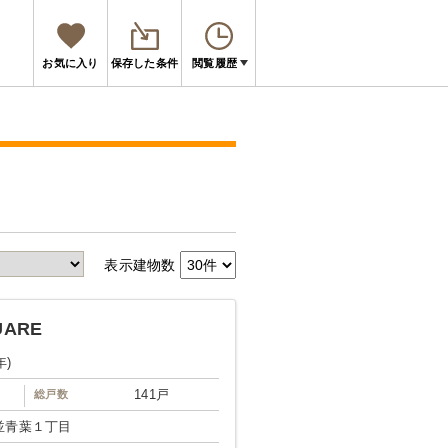
お気に入り
保存した条件
閲覧履歴
表示建物数
ARE
年)
141戸
総戸数
並青葉１丁目