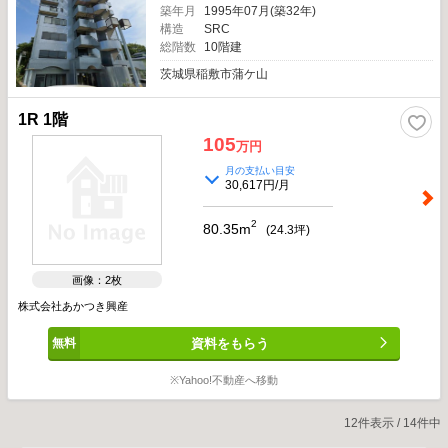
築年月
1995年07月(築32年)
構造
SRC
総階数
10階建
茨城県稲敷市蒲ケ山
1R 1階
105
万円
月の支払い目安
30,617円/月
2
80.35m
(
24.3
坪)
画像：2枚
株式会社あかつき興産
資料をもらう
※Yahoo!不動産へ移動
12件表示 / 14件中