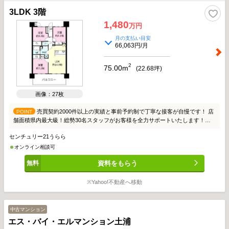
3LDK 3階
1,480
万円
月の支払い目安
66,063円/月
2
75.00m
(
22.68
坪)
画像：27枚
売買契約2000件以上の実績と事前予約制で丁寧な接客が自慢です！ 店
POINT
舗面積県内最大級！総勢30名スタッフがお客様を全力サポートいたします！
【物件おすすめポイント】 ・全居室収納付き ・ペット飼育可 ・LDKや居室の天
センチュリー21うらら
井が高く開放的 ・南東向きバルコニーの為朝日がよくあたります ・商業施設充
実エリア 【安心の簡易インスペクション実施】 新築でも中古でも本当にこのお
オンライン相談可
家で大丈夫？とご不安がある方も安心！ 簡易インスペクションを行うことで建
資料をもらう
物の状態をしっかり把握してお取引いただけます。
※Yahoo!不動産へ移動
中古マンション
エス・バイ・エルマンション土浦