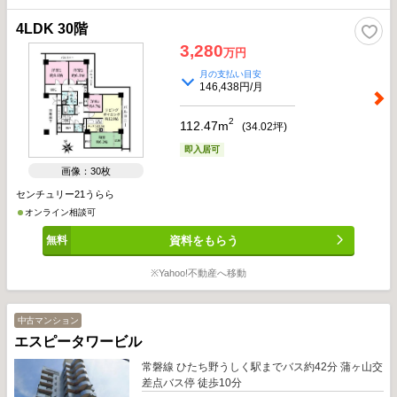
4LDK 30階
3,280
万円
月の支払い目安
146,438円/月
2
112.47m
(
34.02
坪)
即入居可
画像：30枚
センチュリー21うらら
オンライン相談可
資料をもらう
※Yahoo!不動産へ移動
中古マンション
エスピータワービル
常磐線 ひたち野うしく駅までバス約42分 蒲ヶ山交
差点バス停 徒歩10分