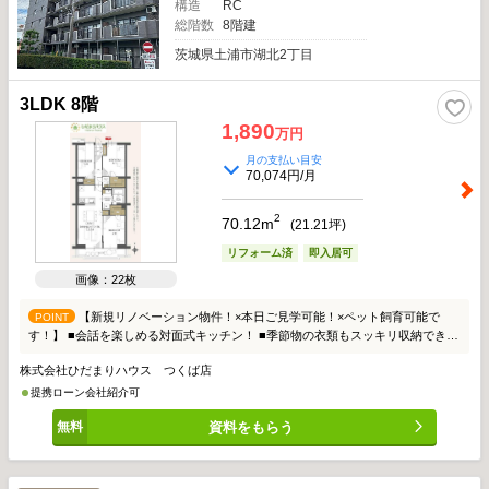
構造
RC
総階数
8階建
茨城県土浦市湖北2丁目
3LDK 8階
1,890
万円
月の支払い目安
70,074円/月
2
70.12m
(
21.21
坪)
リフォーム済
即入居可
画像：22枚
【新規リノベーション物件！×本日ご見学可能！×ペット飼育可能で
POINT
す！】 ■会話を楽しめる対面式キッチン！ ■季節物の衣類もスッキリ収納でき
る、ウォークインクローゼット完備！ ■近隣に商業施設多数！
株式会社ひだまりハウス つくば店
提携ローン会社紹介可
資料をもらう