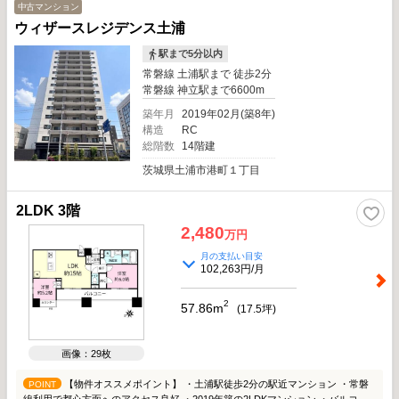
中古マンション
ウィザースレジデンス土浦
駅まで5分以内
常磐線 土浦駅まで 徒歩2分
常磐線 神立駅まで6600m
築年月
2019年02月(築8年)
構造
RC
総階数
14階建
茨城県土浦市港町１丁目
2LDK 3階
2,480
万円
月の支払い目安
102,263円/月
2
57.86m
(
17.5
坪)
画像：29枚
【物件オススメポイント】 ・土浦駅徒歩2分の駅近マンション ・常磐
POINT