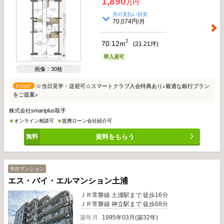
1,890
万円
月の支払い目安
70,074円/月
2
70.12m
(
21.21
坪)
即入居可
画像：30枚
☆当日見学・送迎可☆スマートクラブ入会特典あり♪最適な銀行プラン
POINT
をご提案♪
株式会社smartplus取手
オンライン相談可
提携ローン会社紹介可
資料をもらう
中古マンション
エス・バイ・エルマンション土浦
ＪＲ常磐線 土浦駅まで 徒歩16分
ＪＲ常磐線 神立駅まで 徒歩68分
築年月
1995年03月(築32年)