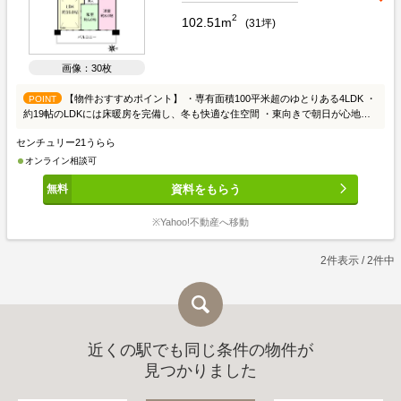
2
102.51m
(
31
坪)
画像：30枚
【物件おすすめポイント】 ・専有面積100平米超のゆとりある4LDK ・
POINT
約19帖のLDKには床暖房を完備し、冬も快適な住空間 ・東向きで朝日が心地よ
く差し込む明るいお部屋 ・ウォークインクローゼット2か所を含む豊富な収納ス
センチュリー21うらら
ペース ・ペット飼育可能（飼育細則あり）で大切な家族と暮らせます ・小中学
校が徒歩圏内で、子育て世帯にも安心の住環境 ・スーパーやドラッグストアな
オンライン相談可
ど買い物施設が徒歩圏内に充実 ・広さ・収納・利便性を兼ね備えた、ファミリ
資料をもらう
ーにおすすめの住まい
※Yahoo!不動産へ移動
2件表示 / 2件中
近くの駅でも同じ条件の物件が
見つかりました