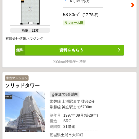
41,180円/月
2
58.80m
(
17.78
坪)
リフォーム済
画像：21枚
有限会社信栄ハウジング
資料をもらう
※Yahoo!不動産へ移動
中古マンション
ソリッドタワー
駅まで5分以内
常磐線 土浦駅まで 徒歩2分
常磐線 神立駅まで6700m
築年月
1997年09月(築29年)
構造
SRC
総階数
31階建
茨城県土浦市大和町