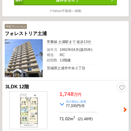
資料をもらう
※Yahoo!不動産へ移動
中古マンション
フォレストリア土浦
常磐線 土浦駅まで 徒歩13分
築年月
1992年04月(築35年)
構造
RC
総階数
13階建
茨城県土浦市中央２丁目
3LDK 12階
1,748
万円
月の支払い目安
77,335円/月
2
71.02m
(
21.48
坪)