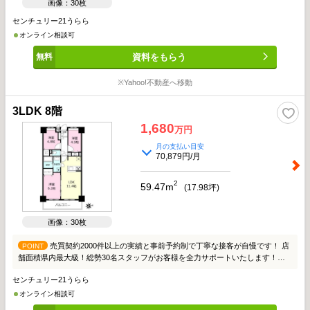
画像：30枚
センチュリー21うらら
オンライン相談可
資料をもらう
※Yahoo!不動産へ移動
3LDK 8階
1,680
万円
月の支払い目安
70,879円/月
2
59.47m
(
17.98
坪)
画像：30枚
売買契約2000件以上の実績と事前予約制で丁寧な接客が自慢です！ 店
POINT
舗面積県内最大級！総勢30名スタッフがお客様を全力サポートいたします！
【物件おすすめポイント】 ・駅徒歩13分 ・8階部分で眺望日当り良好 ・全室収
センチュリー21うらら
納完備 ・全居室フローリングの快適空間 ・買い物施設・小学校も近く住環境良
好 【安心の簡易インスペクション実施】 本当にこのお家で大丈夫？とご不安が
オンライン相談可
ある方も安心！ 簡易インスペクションを行うことで建物の状態をしっかり把握