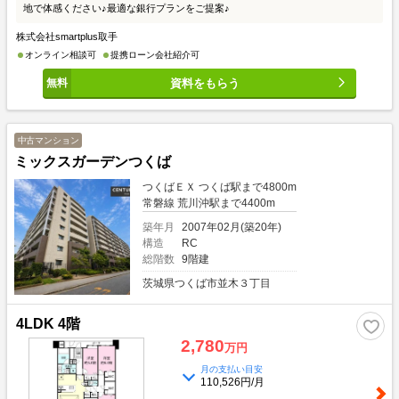
地で体感ください♪最適な銀行プランをご提案♪
株式会社smartplus取手
オンライン相談可
提携ローン会社紹介可
資料をもらう
中古マンション
ミックスガーデンつくば
つくばＥＸ つくば駅まで4800m
常磐線 荒川沖駅まで4400m
築年月
2007年02月(築20年)
構造
RC
総階数
9階建
茨城県つくば市並木３丁目
4LDK 4階
2,780
万円
月の支払い目安
110,526円/月