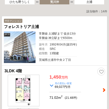
ひたち野うしく
荒川沖
土浦
該当物件：14件
中古マンション
フォレストリア土浦
常磐線 土浦駅まで 徒歩13分
常磐線 神立駅まで6500m
築年月
1992年04月(築35年)
構造
SRC
総階数
13階建
茨城県土浦市中央２丁目
3LDK 4階
1,450
万円
月の支払い目安
69,027円/月
2
71.02m
(
21.48
坪)