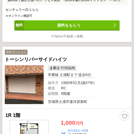
線利用で都心方面へのアクセス良好 ・2019年築の2LDKマンション ・バルコニ
ーから土浦花火を望める住まい ・商業施設が充実し、毎日の買い物に便利 ・大
センチュリー21うらら
切なペットと一緒に暮らせる物件 ・霞ヶ浦でサイクリングや釣りを楽しみたい
方におすすめ ・河川敷の桜がきれいで、季節の景色も魅力 ・不在時に便利な宅
オンライン相談可
配ボックス完備 ・24時間ゴミ捨て可能で、忙しい方にも快適 ・敷地内駐車場あ
資料をもらう
り。ご利用には空き状況に応じて抽選がございます。
※Yahoo!不動産へ移動
中古マンション
トーシンリバーサイドハイツ
駅まで7分以内
常磐線 土浦駅まで 徒歩6分
築年月
1980年01月(築47年)
構造
RC
総階数
8階建
茨城県土浦市蓮河原新町
1R 1階
1,000
万円
月の支払い目安