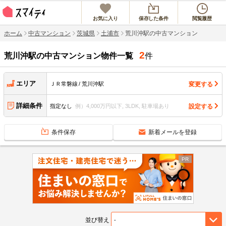
お気に入り
保存した条件
閲覧履歴
ホーム
中古マンション
茨城県
土浦市
荒川沖駅の中古マンション
2
荒川沖駅
の中古マンション物件一覧
件
エリア
変更する
ＪＲ常磐線
荒川沖駅
詳細条件
設定する
指定なし
例）4,000万円以下, 3LDK, 駐車場あり
条件保存
新着メールを登録
並び替え