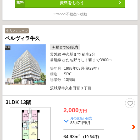
資料をもらう
してお取引いただけます。
※Yahoo!不動産へ移動
中古マンション
ベルヴィラ牛久
駅まで5分以内
常磐線 牛久駅まで 徒歩2分
常磐線 ひたち野うしく駅まで3900m
築年月
1998年03月(築29年)
構造
SRC
総階数
13階建
茨城県牛久市田宮３丁目
3LDK 13階
2,080
万円
月の支払い目安
83,471円/月
2
64.93m
(
19.64
坪)