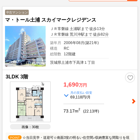
中古マンション
マ・トール土浦 スカイマークレジデンス
ＪＲ常磐線 土浦駅まで 徒歩13分
ＪＲ常磐線 荒川沖駅まで 徒歩82分
築年月
2006年08月(築21年)
構造
RC
総階数
12階建
茨城県土浦市下高津１丁目
3LDK 3階
1,690
万円
月の支払い目安
69,118円/月
2
73.17m
(
22.13
坪)
画像：30枚
☆当日見学・送迎可☆南面3室の明るい住空間♪収納豊富な間取りを現
POINT