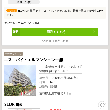
画像：12枚
3LDKの角部屋です。都心へのアクセス良好、最寄り駅まで徒歩約13分
POINT
です。
センチュリー21ハウスウェル
資料をもらう
※Yahoo!不動産へ移動
中古マンション
エス・バイ・エルマンション土浦
ＪＲ常磐線 土浦駅まで 徒歩16分
常磐線 神立駅 5.6ｋｍ
築年月
1995年03月(築32年)
構造
RC
総階数
8階建
茨城県土浦市湖北２丁目
3LDK 8階