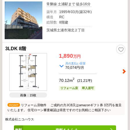
常磐線 土浦駅まで 徒歩16分
築年月
1995年03月(築32年)
構造
RC
総階数
8階建
茨城県土浦市湖北２丁目
3LDK 8階
1,890
万円
月の支払い目安
70,074円/月
2
70.12m
(
21.21
坪)
リフォーム済
即入居可
画像：15枚
リフォーム済物件 ご成約の方JCB又はamazonギフト券 3万円を進呈
POINT
いたします。 住宅ローン審査確認は得意ですのでお気軽にご相談下さい
株式会社ニコハウス