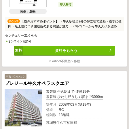
即入居可
画像：29枚
【物件おすすめポイント】 ・牛久駅徒歩2分の好立地で通勤・通学に便
POINT
利 ・最上階につき開放感のある眺望が魅力 ・バルコニーから牛久大仏を望める
ロケーション ・オートロック・防犯カメラ完備で安心のセキュリティ ・不在時
センチュリー21うらら
に便利な宅配ボックス付き ・スーパー・飲食店・金融機関・病院が徒歩圏内 ・
車がなくても快適に暮らせる駅前の住環境 ・エアコン4台付きで初期費用を抑え
オンライン相談可
られます ・全居室収納完備で住空間をすっきり活用可能 ・利便性と快適性を兼
資料をもらう
ね備えた駅近マンションです
※Yahoo!不動産へ移動
中古マンション
プレジール牛久オペラスクエア
常磐線 牛久駅まで 徒歩19分
常磐線 ひたち野うしく駅まで3000m
築年月
2008年03月(築19年)
構造
RC
総階数
13階建
茨城県牛久市柏田町