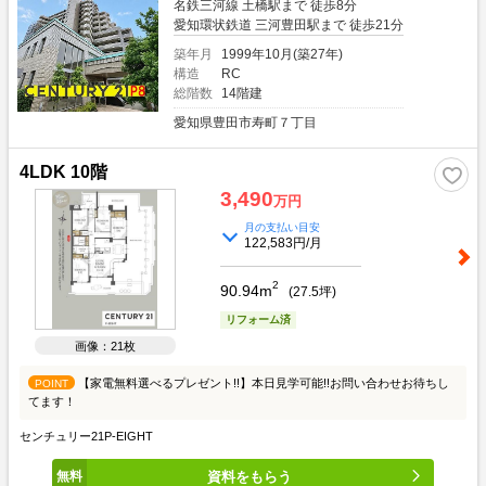
名鉄三河線 土橋駅まで 徒歩8分
愛知環状鉄道 三河豊田駅まで 徒歩21分
築年月
1999年10月(築27年)
構造
RC
総階数
14階建
愛知県豊田市寿町７丁目
4LDK 10階
3,490
万円
月の支払い目安
122,583円/月
2
90.94m
(
27.5
坪)
リフォーム済
画像：21枚
【家電無料選べるプレゼント!!】本日見学可能!!お問い合わせお待ちし
POINT
てます！
センチュリー21P-EIGHT
資料をもらう