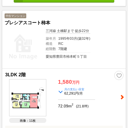
中古マンション
プレシアスコート柿本
三河線 土橋駅まで 徒歩22分
築年月
1995年03月(築32年)
構造
RC
総階数
7階建
愛知県豊田市柿本町５丁目
3LDK 2階
1,580
万円
月の支払い目安
62,291円/月
2
72.09m
(
21.8
坪)
画像：11枚