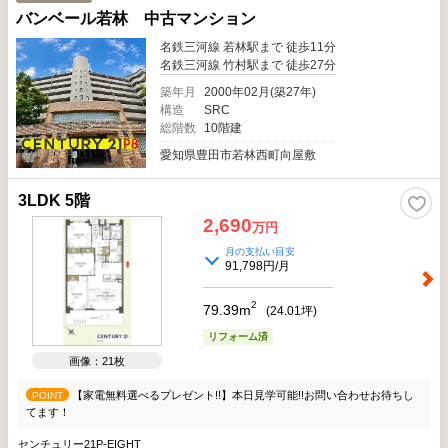
バンベール若林 中古マンション
名鉄三河線 若林駅まで 徒歩11分
名鉄三河線 竹村駅まで 徒歩27分
築年月
2000年02月(築27年)
構造
SRC
総階数
10階建
愛知県豊田市若林西町向屋敷
3LDK 5階
2,690
万円
月の支払い目安
91,798円/月
2
79.39m
(
24.01
坪)
リフォーム済
画像：21枚
【家電無料選べるプレゼント!!】本日見学可能!!お問い合わせお待ちし
POINT
てます！
センチュリー21P-EIGHT