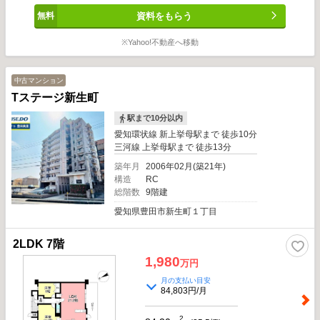
LIFEINFORMATION 豊田市立美山小学校 560m（徒歩約7分） 豊田市立逢妻中学
資料をもらう
校 3090m（徒歩約39分） 豊田聖霊幼稚園 960m 美山こども園 1080m Felna田中
店 400m MEGAドン・キホーテUNY豊田元町店 2020m ヘルスバンク美山店
250m ファミリーマート美山店 400m 豊田美山郵便局 420m *～**～**～オススメ
※Yahoo!不動産へ移動
ポイント！～**～**～* 【物件の特徴】 ●キッチンは対面式なので家族の会話も自
然と弾みます！ ●南面バルコニーへ面しているので日当たり、風通し良好！ ●ク
ロスやクッションフロアは張替済みなので新しい空間へと生まれ変わっていま
中古マンション
す！ ●水回りなどリフォーム済みなので直ぐに新しい生活がスタートできます！
Tステージ新生町
【周辺環境】 ■美山小学校まで徒歩約7分の立地。小さなお子様でも負担が少な
く安心 ■東名高速「豊田」ICにお車5分と交通アクセス良好！高速道路利用だけ
駅まで10分以内
でなく高速バス乗り場もあり、名古屋や中部国際空港へのアクセスも良好 その
愛知環状線 新上挙母駅まで 徒歩10分
ほかにもオススメポイントがいっぱい！ぜひ、ご予約の上現地案内会へ来てくだ
三河線 上挙母駅まで 徒歩13分
さい！地元出身の周辺環境と建物施工に詳しい弊社中部住まいる不動産販売のエ
ージェントがご案内致します。 ～**～**～**～**～**～**～**～**～**～**～**～ ご
築年月
2006年02月(築21年)
希望・ご予算に合わせたリフォーム、インテリアの提案もお任せください!! 不動
構造
RC
産の事なら中部住まいる不動産販売へお気軽にお問い合わせください。 ～**～**
総階数
9階建
～**～**～**～**～**～**～**～**～**～
愛知県豊田市新生町１丁目
2LDK 7階
1,980
万円
月の支払い目安
84,803円/月
2