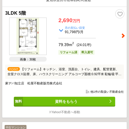
愛知県豊田市若林西町向屋敷
3LDK 5階
2,690
万円
月の支払い目安
91,798円/月
2
79.39m
(
24.01
坪)
リフォーム済
即入居可
画像：30枚
【リフォーム】キッチン、浴室、洗面台、トイレ、建具、配管更新、
POINT
全室クロス貼替、床、ハウスクリーニング アルコープ面積:0.92平米 駐輪場:平面
No.45継承可能 分譲会社:アーバンホーム
家デパ知立店 松屋不動産販売株式会社
他1件の取扱い不動産会社
資料をもらう
※Yahoo!不動産へ移動
中古マンション