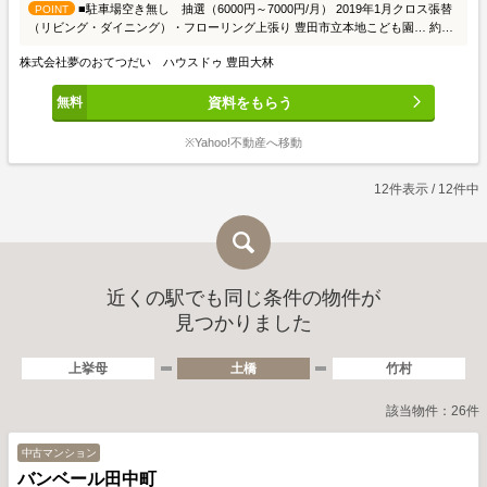
■駐車場空き無し 抽選（6000円～7000円/月） 2019年1月クロス張替
POINT
（リビング・ダイニング）・フローリング上張り 豊田市立本地こども園… 約
1420m（徒歩18分） フィールリスタ… 約800m（徒歩10分） バロー東新町店…
株式会社夢のおてつだい ハウスドゥ 豊田大林
約890m（徒歩12分） ミニストップ豊田柿本町店… 約340m（徒歩5分） スギ薬
局深田店… 約600m（徒歩8分） 豊田美山郵便局… 約1210m（徒歩16分）
資料をもらう
※Yahoo!不動産へ移動
12件表示 / 12件中
近くの駅でも同じ条件の物件が
見つかりました
上挙母
土橋
竹村
該当物件：26件
中古マンション
バンベール田中町