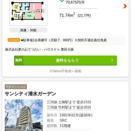
70,675円/月
2
71.74m
(
21.7
坪)
画像：30枚
■駐車場1台承継可（月額:7、000円）※契約不適合責任免責
POINT
株式会社夢のおてつだい ハウスドゥ 豊田大林
資料をもらう
※Yahoo!不動産へ移動
中古マンション
サンシティ清水ガーデン
三河線 土橋駅まで 徒歩15分
三河線 竹村駅まで 徒歩30分
築年月
1991年02月(築36年)
構造
SRC
総階数
11階建