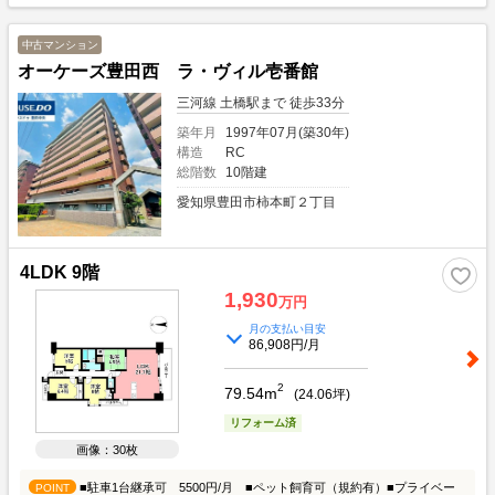
中古マンション
オーケーズ豊田西 ラ・ヴィル壱番館
三河線 土橋駅まで 徒歩33分
築年月
1997年07月(築30年)
構造
RC
総階数
10階建
愛知県豊田市柿本町２丁目
4LDK 9階
1,930
万円
月の支払い目安
86,908円/月
2
79.54m
(
24.06
坪)
リフォーム済
画像：30枚
■駐車1台継承可 5500円/月 ■ペット飼育可（規約有）■プライベー
POINT