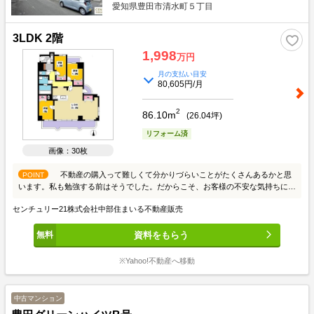
愛知県豊田市清水町５丁目
3LDK 2階
1,998
万円
月の支払い目安
80,605円/月
2
86.10m
(
26.04
坪)
リフォーム済
画像：30枚
不動産の購入って難しくて分かりづらいことがたくさんあるかと思
POINT
います。私も勉強する前はそうでした。だからこそ、お客様の不安な気持ちに寄
り添ってお力になりたいと思っています。せっかくの新しいお家探し。楽しみな
センチュリー21株式会社中部住まいる不動産販売
がら進めて行きましょう。 いちばん話しやすい いちばん分かりやすい いちばん
ワクワクする 不動産屋さん 中部住まいる不動産販売にお任せください LIFE
資料をもらう
INFORMATION 豊田市立土橋小学校 600m（徒歩約8分） 豊田市立竜神中学校
1800m（徒歩約24分） 豊田聖霊幼稚園 696m（徒歩約9分） 豊田市立竜神こども
園 1322m（徒歩約17分） Felna田中店 1535m アピタ豊田元町店 1549m ヘルス
※Yahoo!不動産へ移動
バンク美山店 1533m ファミリーマート豊田清水町店 210m 豊田美土橋便局
1100m *～**～**～オススメポイント！～**～**～* 【物件の特徴】 ●リフォーム完
了につき即日内覧可能です。 ●25.2帖のLDKは南向きの広々した空間です。 ●リ
中古マンション
ビングに隣接した洋室は家事やお子様の遊びスペースとしても利用できます！ ●