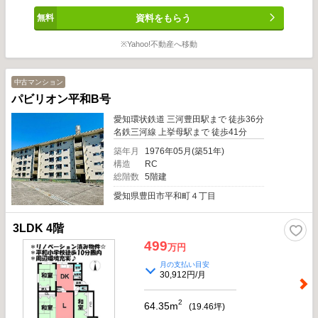
資料をもらう
※Yahoo!不動産へ移動
中古マンション
パビリオン平和B号
愛知環状鉄道 三河豊田駅まで 徒歩36分
名鉄三河線 上挙母駅まで 徒歩41分
築年月
1976年05月(築51年)
構造
RC
総階数
5階建
愛知県豊田市平和町４丁目
3LDK 4階
499
万円
月の支払い目安
30,912円/月
2
64.35m
(
19.46
坪)