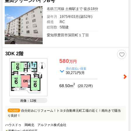
豊田グリーンハイツB号
駐車場は1住戸1台。 【周辺環境】 ■名古屋鉄道三河線「土橋」駅まで徒歩約15
分！忙しい朝や帰りが遅くなっても安心です。 ■東名高速道路「豊田」ICまで近
名鉄三河線 土橋駅まで 徒歩18分
く、アクセス良好です。沿道にはスターバックスやTSUTAYAなど商業施設が充
実しています。 そのほかにもオススメポイントがいっぱい！ぜひ、ご予約の上
築年月
1975年03月(築52年)
現地案内会へ来てください！地元出身の周辺環境と建物施工に詳しい弊社中部住
構造
RC
まいる不動産販売のエージェントがご案内致します。 建築メーカーのご紹介
総階数
5階建
や、お値打ちのリフォーム工事も提案可能！ 注文住宅やリノベーションをご検
愛知県豊田市深田町１丁目
討のお客様でも安心してご相談頂けます。 自己資金0円からの購入や税金の事な
どお気軽にご相談ください。 ご資金計画、住宅ローンもあわせてお気軽にお問
い合わせください。 お客様にとってベストな方法をご提案させていただきま
す。 不動産のことなら中部住まいる不動産販売へお気軽にお問い合わせくださ
3DK 2階
い。
580
万円
月の支払い目安
30,271円/月
2
68.50m
(
20.72
坪)
画像：12枚
自分好みにリフォーム！トヨタ自動車元町工場の近く！南向きで陽当
POINT
り良好！
ハウスドゥ 岡崎北 アルファス株式会社
提携ローン会社紹介可