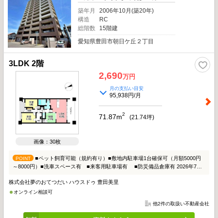
築年月
2006年10月(築20年)
構造
RC
総階数
15階建
愛知県豊田市朝日ケ丘２丁目
3LDK 2階
2,690
万円
月の支払い目安
95,938円/月
2
71.87m
(
21.74
坪)
画像：30枚
■ペット飼育可能（規約有り）■敷地内駐車場1台確保可（月額5000円
POINT
～8000円）■洗車スペース有 ■来客用駐車場有 ■防災備品倉庫有 2026年7月
リフォーム施工━━・・・ キッチン・浴室・洗面・トイレ交換、クロス・フロ
株式会社夢のおてつだい ハウスドゥ 豊田美里
ーリング貼替、畳表替え 青松こども園…約930m（徒歩12分） 新生公園…約
690m（徒歩9分） ドミー毘森公園店…約1490m（徒歩19分） ファミリーマート
オンライン相談可
豊田朝日ケ丘店…約120m（徒歩2分） 医療法人三九会三九朗病院…約
他2件の取扱い不動産会社
1250m（徒歩16分）