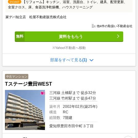
【リフォーム】キッチン、浴室、洗面台、トイレ、建具、配管更新、
POINT
全室クロス、床、食器洗浄乾燥機、ハウスクリーニング
家デパ知立店 松屋不動産販売株式会社
他4件の取扱い不動産会社
資料をもらう
※Yahoo!不動産へ移動
部屋をすべて見る
(1)
中古マンション
Tステージ豊田WEST
三河線 土橋駅まで 徒歩32分
三河線 竹村駅まで 徒歩47分
築年月
2002年02月(築25年)
構造
RC
総階数
7階建
愛知県豊田市田中町３丁目