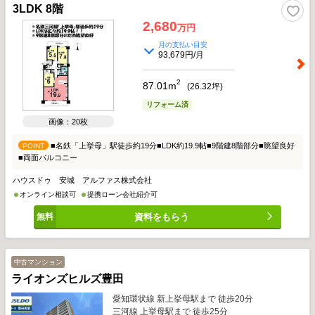
3LDK 8階
2,680
万円
月の支払い目安
93,679円/月
2
87.01m
(
26.32
坪)
リフォーム済
画像：20枚
■名鉄「上挙母」駅徒歩約19分■LDK約19.9帖■9階建8階部分■眺望良好
POINT
■両面バルコニー
ハウスドゥ 安城 アルファス株式会社
オンライン相談可
提携ローン会社紹介可
資料をもらう
中古マンション
ライオンズヒルズ豊田
愛知環状線 新上挙母駅まで 徒歩20分
三河線 上挙母駅まで 徒歩25分