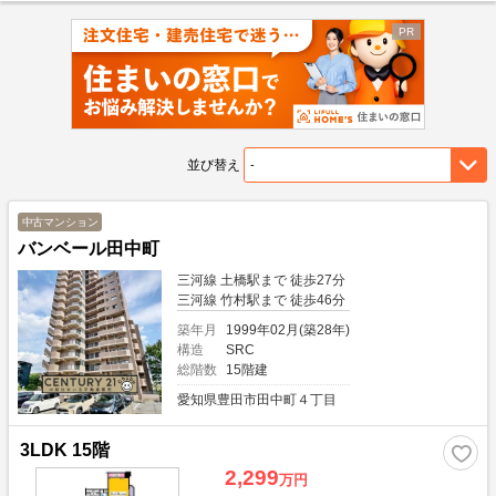
並び替え
中古マンション
バンベール田中町
三河線 土橋駅まで 徒歩27分
三河線 竹村駅まで 徒歩46分
築年月
1999年02月(築28年)
構造
SRC
総階数
15階建
愛知県豊田市田中町４丁目
3LDK 15階
2,299
万円