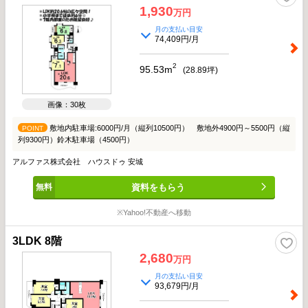
1,930
万円
月の支払い目安
74,409円/月
2
95.53m
(
28.89
坪)
画像：30枚
敷地内駐車場:6000円/月（縦列10500円） 敷地外4900円～5500円（縦
POINT
列9300円）鈴木駐車場（4500円）
アルファス株式会社 ハウスドゥ 安城
資料をもらう
※Yahoo!不動産へ移動
3LDK 8階
2,680
万円
月の支払い目安
93,679円/月