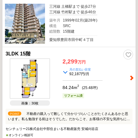
三河線 土橋駅まで 徒歩27分
三河線 竹村駅まで 徒歩46分
築年月
1999年02月(築28年)
構造
SRC
総階数
15階建
愛知県豊田市田中町４丁目
3LDK 15階
2,299
万円
月の支払い目安
92,187円/月
2
84.24m
(
25.48
坪)
リフォーム済
画像：30枚
不動産の購入って難しくて分かりづらいことがたくさんあるかと思
POINT
います。私も勉強する前はそうでした。だからこそ、お客様の不安な気持ちに寄
り添ってお力になりたいと思っています。せっかくの新しいお家探し。楽しみな
センチュリー21株式会社中部住まいる不動産販売 安城刈谷店
がら進めて行きましょう。 いちばん話しやすい いちばん分かりやすい いちばん
ワクワクする 不動産屋さん 中部住まいる不動産販売にお任せください
オンライン相談可