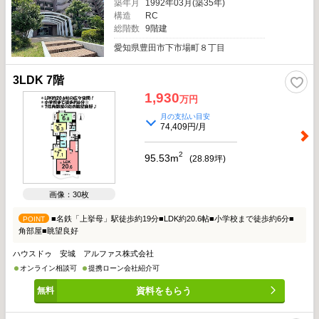
築年月
1992年03月(築35年)
構造
RC
総階数
9階建
愛知県豊田市下市場町８丁目
3LDK 7階
1,930
万円
月の支払い目安
74,409円/月
2
95.53m
(
28.89
坪)
画像：30枚
■名鉄「上挙母」駅徒歩約19分■LDK約20.6帖■小学校まで徒歩約6分■
POINT
角部屋■眺望良好
ハウスドゥ 安城 アルファス株式会社
オンライン相談可
提携ローン会社紹介可
資料をもらう