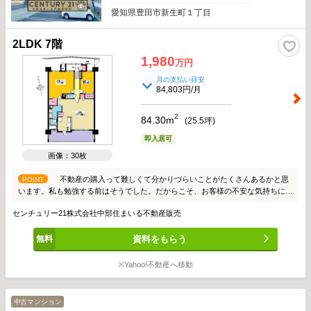
愛知県豊田市新生町１丁目
2LDK 7階
1,980
万円
月の支払い目安
84,803円/月
2
84.30m
(
25.5
坪)
即入居可
画像：30枚
不動産の購入って難しくて分かりづらいことがたくさんあるかと思
POINT
います。私も勉強する前はそうでした。だからこそ、お客様の不安な気持ちに寄
り添ってお力になりたいと思っています。せっかくの新しいお家探し。楽しみな
センチュリー21株式会社中部住まいる不動産販売
がら進めて行きましょう。 いちばん話しやすい いちばん分かりやすい いちばん
ワクワクする 不動産屋さん 中部住まいる不動産販売にお任せください LIFE
資料をもらう
INFORMATION 豊田市立童子山小学校 800m（徒歩約10分） 豊田市立朝日丘中
学校 1400m（徒歩約18分） 青松こども園 1200m Felna緑ヶ丘店 1270m メグリ
アミニ金谷店 1440m V・drug豊田上挙母店 990m セブンイレブン豊田市御幸町
※Yahoo!不動産へ移動
店 570m 豊田市役所 2180m 新上挙母駅（愛知環状鉄道線） 880m *～**～**～オ
ススメポイント！～**～**～* 【物件の特徴】 ●21.2帖LDKは南向きの窓から明る
い日差しが入ります！ ●あると嬉しい床暖房や食洗機、浴室暖房乾燥機がありま
中古マンション
す！ ●トランクルームが玄関先にあり便利です！ ●駐車場は敷地内縦列2台継承