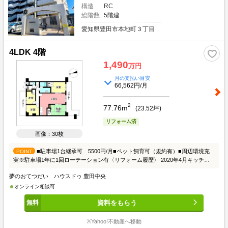
ージェントがご案内致します。 ～**～**～**～**～**～**～**～**～**～**～**～ ご
構造
RC
希望・ご予算に合わせたリフォーム、インテリアの提案もお任せください!! 不動
総階数
5階建
産の事なら中部住まいる不動産販売へお気軽にお問い合わせください。 ～**～**
愛知県豊田市本地町３丁目
～**～**～**～**～**～**～**～**～**～
4LDK 4階
1,490
万円
月の支払い目安
66,562円/月
2
77.76m
(
23.52
坪)
リフォーム済
画像：30枚
■駐車場1台継承可 5500円/月■ペット飼育可（規約有）■周辺環境充
POINT
実※駐車場1年に1回ローテーション有〈リフォーム履歴〉 2020年4月キッチン・
トイレ・浴室・洗面・・・交換クロス全体・洋室3部絨毯からフローリングへ交
夢のおてつだい ハウスドゥ 豊田中央
換・畳表替え〈周辺環境〉 本地こども園…約380m（徒歩5分） ファミリーマー
ト豊田柿本町店…約820m（徒歩11分） フィールリスタ店…約740m（徒歩10
オンライン相談可
分）
資料をもらう
※Yahoo!不動産へ移動