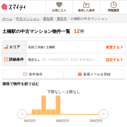
お気に入り
保存した条件
閲覧履歴
ホーム
中古マンション
愛知県
豊田市
土橋駅の中古マンション
12
土橋駅
の中古マンション物件一覧
件
エリア
変更する
名鉄三河線
土橋駅
詳細条件
設定する
指定なし
例）4,000万円以下, 3LDK, 駐車場あり
条件保存
新着メールを登録
価格で物件を絞り込む
下限なし
～
上限なし
500万円
3500万円
7000万円