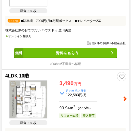
画像：30枚
■駐車場 7000円/月■宅配ボックス ■エレベーター2基
POINT
株式会社夢のおてつだい ハウスドゥ 豊田美里
オンライン相談可
他2件の取扱い不動産会社
資料をもらう
※Yahoo!不動産へ移動
4LDK 10階
3,490
万円
月の支払い目安
122,583円/月
2
90.94m
(
27.5
坪)
リフォーム済
即入居可
画像：30枚