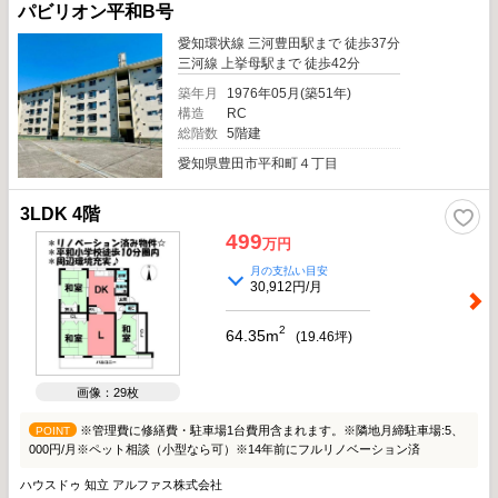
パビリオン平和B号
可能です！ 【周辺環境】 ■豊田市中心部にあり248号線、153号線も近いのでお
車での移動に便利です ■愛知環状鉄道『新上拳母』駅徒歩約11分、名鉄三河線
愛知環状線 三河豊田駅まで 徒歩37分
『上拳母』駅徒歩約16分の2路線利用可能なので通勤・通学に便利です！ 建築メ
三河線 上挙母駅まで 徒歩42分
ーカーのご紹介や、お値打ちのリフォーム工事も提案可能！ 注文住宅やリノベ
ーションをご検討のお客様でも安心してご相談頂けます。 自己資金0円からの購
築年月
1976年05月(築51年)
入や税金の事などお気軽にご相談ください。 ご資金計画、住宅ローンもあわせ
構造
RC
てお気軽にお問い合わせください。 お客様にとってベストな方法をご提案させ
総階数
5階建
ていただきます。 不動産のことなら中部住まいる不動産販売へお気軽にお問い
愛知県豊田市平和町４丁目
合わせください。
3LDK 4階
499
万円
月の支払い目安
30,912円/月
2
64.35m
(
19.46
坪)
画像：29枚
※管理費に修繕費・駐車場1台費用含まれます。※隣地月締駐車場:5、
POINT
000円/月※ペット相談（小型なら可）※14年前にフルリノベーション済
ハウスドゥ 知立 アルファス株式会社