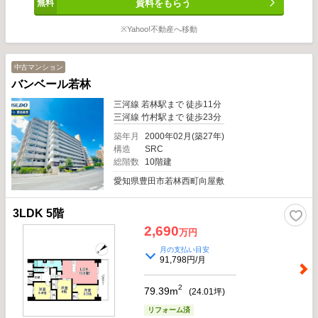
資料をもらう
※Yahoo!不動産へ移動
中古マンション
バンベール若林
三河線 若林駅まで 徒歩11分
三河線 竹村駅まで 徒歩23分
築年月
2000年02月(築27年)
構造
SRC
総階数
10階建
愛知県豊田市若林西町向屋敷
3LDK 5階
2,690
万円
月の支払い目安
91,798円/月
2
79.39m
(
24.01
坪)
リフォーム済