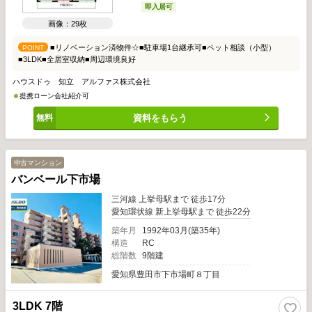
即入居可
画像：29枚
■リノベーション済物件☆■駐車場1台継承可■ペット相談（小型）
POINT
■3LDK■全居室収納■周辺環境良好
ハウスドゥ 知立 アルファス株式会社
提携ローン会社紹介可
資料をもらう
中古マンション
バンベール下市場
三河線 上挙母駅まで 徒歩17分
愛知環状線 新上挙母駅まで 徒歩22分
築年月
1992年03月(築35年)
構造
RC
総階数
9階建
愛知県豊田市下市場町８丁目
3LDK 7階