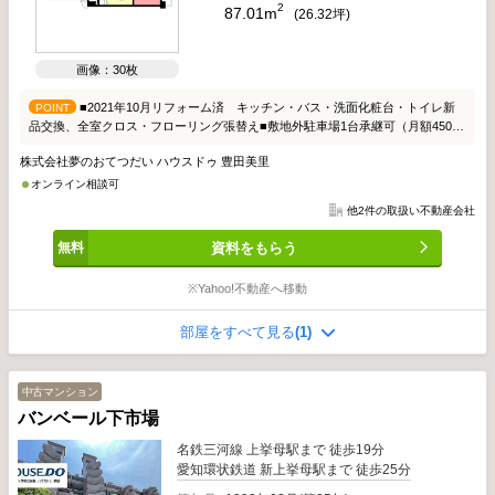
2
87.01m
(
26.32
坪)
画像：30枚
■2021年10月リフォーム済 キッチン・バス・洗面化粧台・トイレ新
POINT
品交換、全室クロス・フローリング張替え■敷地外駐車場1台承継可（月額4500
円）■8階につき眺望・通風良好
株式会社夢のおてつだい ハウスドゥ 豊田美里
オンライン相談可
他2件の取扱い不動産会社
資料をもらう
※Yahoo!不動産へ移動
部屋をすべて見る
(1)
中古マンション
バンベール下市場
名鉄三河線 上挙母駅まで 徒歩19分
愛知環状鉄道 新上挙母駅まで 徒歩25分