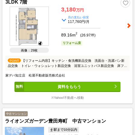
3LDK 7階
3,180
万円
月の支払い目安
117,760円/月
2
89.16m
(
26.97
坪)
リフォーム済
画像：29枚
【リフォーム内容】キッチン・食洗機新品交換 洗面台・洗濯パン新
POINT
品交換 トイレ・ウォシュレット新品交換 浴室ユニットバス新品交換 床フロ
ーリング、クッションフロア、クロス全室貼替 建具ドア、クローゼット新品交
家デパ知立店 松屋不動産販売株式会社
換 下駄箱新設 照明新品交換 エアコン新品設置 ルームクリーニング他 *
用途地域:第1種中高層住居専用地域 *ペット可:使用細則による
資料をもらう
※Yahoo!不動産へ移動
中古マンション
ライオンズガーデン豊田寿町 中古マンション
駅まで10分以内