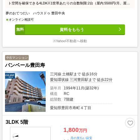
ト空間を確保できる4LDK※1世帯あたりの台数制限:2台（屋内:5500円/月、屋
外:3500円/月）〈リフォーム履歴〉 2019年07月フローリング変更・クロス貼
夢のおてつだい ハウスドゥ 豊田中央
替・巾木交換・クッションフロア張替・トイレ交換・キッチン交換・タタミ→ヘ
リなしタタミ・ユニットバス交換・洗面所拡張・ダウンライト新設・給湯器交
オンライン相談可
換・LDK窓枠塗装・LD拡張・押入加工
資料をもらう
※Yahoo!不動産へ移動
中古マンション
バンベール豊田寿
三河線 土橋駅まで 徒歩16分
愛知環状線 三河豊田駅まで 徒歩22分
築年月
1994年11月(築32年)
構造
RC
総階数
7階建
愛知県豊田市寿町４丁目
3LDK 5階
1,800
万円
月の支払い目安