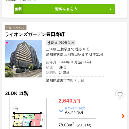
資料をもらう
中古マンション
ライオンズガーデン豊田寿町
駅まで10分以内
三河線 土橋駅まで 徒歩10分
愛知環状線 三河豊田駅まで 徒歩21分
築年月
1999年10月(築27年)
構造
SRC
総階数
14階建
愛知県豊田市寿町７丁目
3LDK 11階
2,640
万円
月の支払い目安
95,344円/月
2
78.08m
(
23.61
坪)