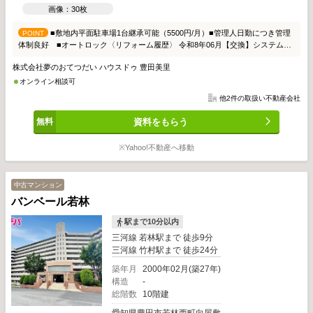
画像：30枚
■敷地内平面駐車場1台継承可能（5500円/月）■管理人日勤につき管理
POINT
体制良好 ■オートロック〈リフォーム履歴〉 令和8年06月【交換】システムキ
ッチン・ユニットバス・洗面化粧台・トイレ・建具・配管更新【貼替】クロス全
株式会社夢のおてつだい ハウスドゥ 豊田美里
室・床材【その他】ハウスクリーニング
オンライン相談可
他2件の取扱い不動産会社
資料をもらう
※Yahoo!不動産へ移動
中古マンション
バンベール若林
駅まで10分以内
三河線 若林駅まで 徒歩9分
三河線 竹村駅まで 徒歩24分
築年月
2000年02月(築27年)
構造
-
総階数
10階建