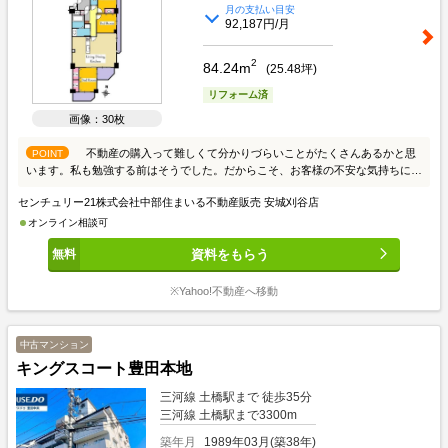
月の支払い目安
92,187円/月
2
84.24m
(
25.48
坪)
リフォーム済
画像：30枚
不動産の購入って難しくて分かりづらいことがたくさんあるかと思
POINT
います。私も勉強する前はそうでした。だからこそ、お客様の不安な気持ちに寄
り添ってお力になりたいと思っています。せっかくの新しいお家探し。楽しみな
センチュリー21株式会社中部住まいる不動産販売 安城刈谷店
がら進めて行きましょう。 いちばん話しやすい いちばん分かりやすい いちばん
ワクワクする 不動産屋さん 中部住まいる不動産販売にお任せください
オンライン相談可
LIFEINFORMATION 豊田市立美山小学校 560m（徒歩約7分） 豊田市立逢妻中学
資料をもらう
校 3090m（徒歩約39分） 豊田聖霊幼稚園 960m 美山こども園 1080m Felna田中
店 400m MEGAドン・キホーテUNY豊田元町店 2020m ヘルスバンク美山店
250m ファミリーマート美山店 400m 豊田美山郵便局 420m *～**～**～オススメ
※Yahoo!不動産へ移動
ポイント！～**～**～* 【物件の特徴】 ●キッチンは対面式なので家族の会話も自
然と弾みます！ ●南面バルコニーへ面しているので日当たり、風通し良好！ ●ク
ロスやクッションフロアは張替済みなので新しい空間へと生まれ変わっていま
中古マンション
す！ ●水回りなどリフォーム済みなので直ぐに新しい生活がスタートできます！
キングスコート豊田本地
【周辺環境】 ■美山小学校まで徒歩約7分の立地。小さなお子様でも負担が少な
く安心 ■東名高速「豊田」ICにお車5分と交通アクセス良好！高速道路利用だけ
三河線 土橋駅まで 徒歩35分
でなく高速バス乗り場もあり、名古屋や中部国際空港へのアクセスも良好 その
三河線 土橋駅まで3300m
ほかにもオススメポイントがいっぱい！ぜひ、ご予約の上現地案内会へ来てくだ
築年月
1989年03月(築38年)
さい！地元出身の周辺環境と建物施工に詳しい弊社中部住まいる不動産販売のエ