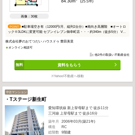
84.30m
(
25.5
坪)
画像：30枚
■駐車場空き有（12000円/月、縦列2台分）■南向き高層階 ■オートロ
POINT
ック※3LDKに変更可能 セブンイレブン御幸町店・・・約340m（徒歩5分） Vド
ラッグ豊田上挙母店・・・約830m（徒歩11分） 青松こども園・・・約
株式会社夢のおてつだい ハウスドゥ 豊田美里
930m（徒歩12分）
オンライン相談可
他2件の取扱い不動産会社
資料をもらう
※Yahoo!不動産へ移動
中古マンション
・Tステージ新生町
愛知環状線 新上挙母駅まで 徒歩11分
三河線 上挙母駅まで 徒歩16分
築年月
2006年03月(築21年)
構造
RC
総階数
9階建