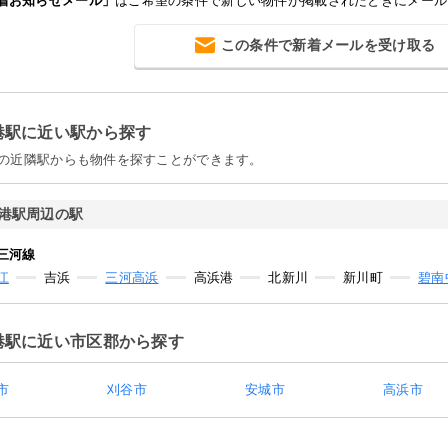
着お知らせメール」
はご希望の条件で新しい物件が掲載されたときにメール
浜高校まで970m 徒歩13分 中学校 高浜市立高浜中学校
分 小学校 高浜市立高浜小学校まで851m 徒歩11分 
育園まで812m 徒歩11分 幼稚園・保育園 たかはまこど
この条件で新着メールを受け取る
歩10分 郵便局 高浜馬場郵便局まで393m 徒歩5分 役
509m 徒歩7分 図書館 高浜市やきものの里かわら美
ーほんの森まで1225m 徒歩16分 銀行 碧海信用金庫
411m 徒歩6分 銀行 岡崎信用金庫高浜支店まで484m 
いち中央高浜支店まで780m 徒歩10分 公園 大山緑地ま
港駅に近い駅から探す
公園 中部公園まで1770m 徒歩23分
の近隣駅からも物件を探すことができます。
港駅周辺の駅
三河線
江
吉浜
三河高浜
高浜港
北新川
新川町
碧南
港駅に近い市区郡から探す
市
刈谷市
安城市
高浜市