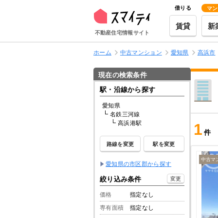
借りる
マン
賃貸
新
不動産住宅情報サイト
ホーム
中古マンション
愛知県
高浜市
現在の検索条件
駅・沿線から探す
愛知県
名鉄三河線
高浜港駅
1
件
路線を変更
駅を変更
中古マ
愛知県の市区郡から探す
絞り込み条件
変更
価格
指定なし
専有面積
指定なし