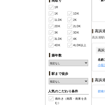
「新
間取り
1R
1K
1DK
1LDK
2K
2DK
2LDK
高浜
3K
3DK
高浜港駅
3LDK
4K
4DK
4LDK以上
高浜
築年数
名鉄
小垣
駅まで徒歩
高浜
人気のこだわり条件
碧南
南向き（南西・南東を含
む）