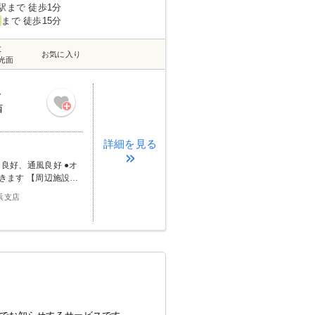
駅まで 徒歩1分
まで 徒歩15分
数
お気に入り
光面
階
西
詳細を見る
周辺施設】
分 ショッピングセン
浜支店
徒歩19分 ショッピン
elna沢渡店まで
徒歩9分 スーパー バ
マート三河高浜駅南店
で569m 徒歩8分
ドラッグストア スギ薬
drug高浜北店まで
81m 徒歩8分 ホー
高校・高専 愛知県立高