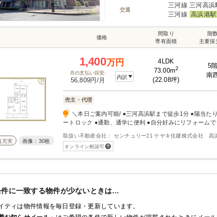
三河線 三河高浜
交通
三河線
高浜港駅
間取り
階
価格
専有面積
主要採
1,400
4LDK
万円
5
2
73.00m
月の支払い目安:
南
内訳
(22.08坪)
56,809円/月
売主・代理
＼本日ご案内可能/ ●三河高浜駅まで徒歩1分 ●陽当たり良好、通風良好 ●オ
ートロック ●通勤、通学に便利 ●自分好みにリフォームできます 【
ショッピングセンター 西松屋高浜店まで920m 徒歩12
取扱い不動産会社： センチュリー21 ケヤキ住建株式会社 高
ター ファッションセンターしまむら高浜店まで1453m 
真充実
画像：30枚
オンライン相談可
グセンター Tぽーとまで1801m 徒歩23分 スーパー F
630m 徒歩8分 スーパー ヤマナカ高浜店まで680m 
ロー高浜店まで834m 徒歩11分 コンビニ ファミリー
まで368m 徒歩5分 コンビニ ローソン三河高浜駅前店ま
ドラッグストア ゲンキー沢渡店まで651m 徒歩9分 
条件に一致する物件が少ないときは…
局高浜中央店まで764m 徒歩10分 ドラッグストア V・
765m 徒歩10分 ホームセンター DCM高浜稗田店まで5
イティは物件情報を毎日登録・更新しています。
ムセンター エディオン高浜店まで1767m 徒歩23分 