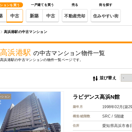
一戸建てを買う
売る
街を探す
ションを買う
築
中古
新築
中古
不動産売却
住みやすい街
高浜港駅の中古マンション
高浜港駅
の中古マンション物件一覧
高浜港駅の中古マンションの物件一覧ページです。
並び替え
ラビデンス高浜N館
ンション
1998年02月(築2
築年月
SRC / 5階建
構造/総階数
愛知県高浜市春
住所