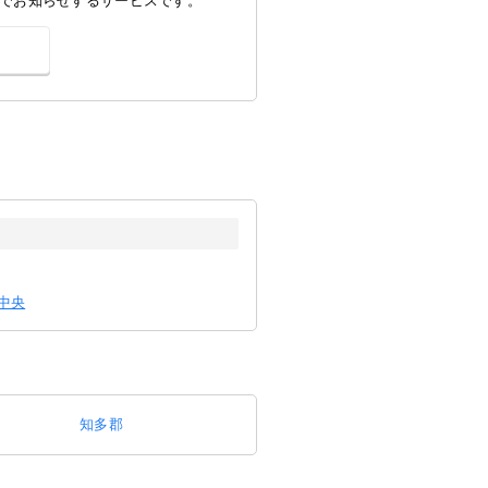
でお知らせするサービスです。
まで785m 徒歩10
幼稚園・保育園 中央保
も園まで721m 徒
所 高浜市役所まで
術館・図書館ライブラリ
高浜中央支店まで
徒歩7分 銀行 JAあ
で840m 徒歩11分
中央
知多郡