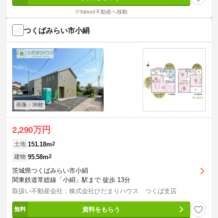
※Yahoo!不動産へ移動
つくばみらい市小絹
画像：36枚
2,290万円
151.18m
2
土地
95.58m
2
建物
茨城県つくばみらい市小絹
関東鉄道常総線「小絹」駅まで 徒歩 13分
取扱い不動産会社：株式会社ひだまりハウス つくば支店
資料をもらう