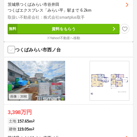
茨城県つくばみらい市谷井田
つくばエクスプレス「みらい平」駅まで 6.2km
取扱い不動産会社：株式会社smartplus取手
資料をもらう
※Yahoo!不動産へ移動
つくばみらい市西ノ台
画像：30枚
3,398万円
157.65m
2
土地
119.05m
2
建物