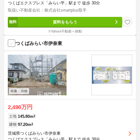
つくばエクスプレス「みらい平」駅まで 徒歩 30分
取扱い不動産会社：株式会社smartplus取手
資料をもらう
※Yahoo!不動産へ移動
つくばみらい市伊奈東
画像：30枚
2,490万円
145.80m
2
土地
97.20m
2
建物
茨城県つくばみらい市伊奈東
つくばエクスプレス「みらい平」駅まで 徒歩 38分