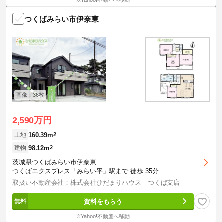
※Yahoo!不動産へ移動
つくばみらい市伊奈東
画像：36枚
2,590万円
160.39m
2
土地
98.12m
2
建物
茨城県つくばみらい市伊奈東
つくばエクスプレス「みらい平」駅まで 徒歩 35分
取扱い不動産会社：株式会社ひだまりハウス つくば支店
資料をもらう
※Yahoo!不動産へ移動