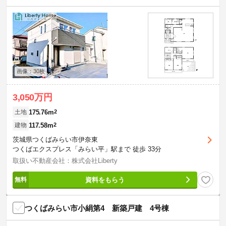
画像：30枚
3,050万円
175.76m
2
土地
117.58m
2
建物
茨城県つくばみらい市伊奈東
つくばエクスプレス「みらい平」駅まで 徒歩 33分
取扱い不動産会社：株式会社Liberty
資料をもらう
つくばみらい市小絹第4 新築戸建 4号棟