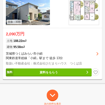
画像：30枚
2,090万円
188.22m
2
土地
95.58m
2
建物
茨城県つくばみらい市小絹
関東鉄道常総線「小絹」駅まで 徒歩 13分
取扱い不動産会社：株式会社ひだまりハウス つくば店
資料をもらう
次の30件を表示