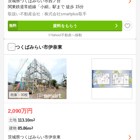
茨城県つくばみらい市西ノ台
関東鉄道常総線「小絹」駅まで 徒歩 15分
取扱い不動産会社：株式会社smartplus取手
資料をもらう
※Yahoo!不動産へ移動
つくばみらい市伊奈東
画像：30枚
2,090万円
113.10m
2
土地
85.86m
2
建物
茨城県つくばみらい市伊奈東