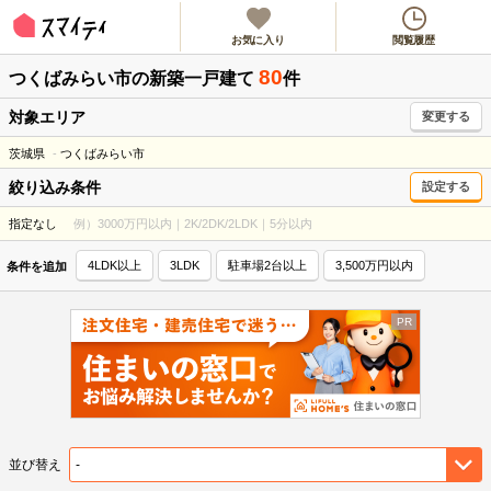
お気に入り
閲覧履歴
80
つくばみらい市
の新築一戸建て
件
対象エリア
変更する
茨城県
つくばみらい市
絞り込み条件
設定する
指定なし
例）3000万円以内｜2K/2DK/2LDK｜5分以内
4LDK以上
3LDK
駐車場2台以上
3,500万円以内
条件を追加
並び替え