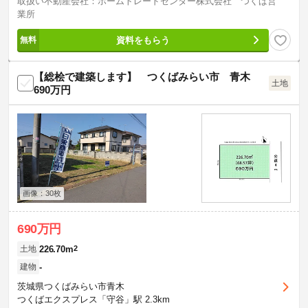
取扱い不動産会社：ホームトレードセンター株式会社 つくば営
業所
資料をもらう
【総桧で建築します】 つくばみらい市 青木
土地
690万円
画像：30枚
690万円
226.70m
2
土地
-
建物
茨城県つくばみらい市青木
つくばエクスプレス「守谷」駅 2.3km