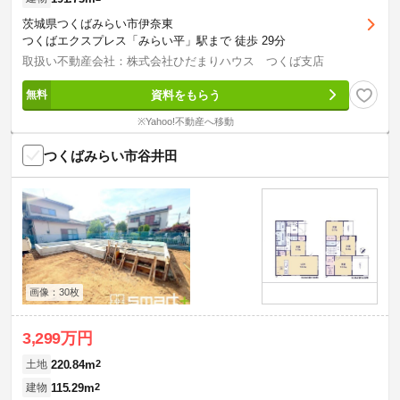
茨城県つくばみらい市伊奈東
つくばエクスプレス「みらい平」駅まで 徒歩 29分
取扱い不動産会社：株式会社ひだまりハウス つくば支店
資料をもらう
※Yahoo!不動産へ移動
つくばみらい市谷井田
画像：30枚
3,299万円
220.84m
2
土地
115.29m
2
建物