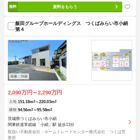
資料をもらう
飯田グループホールディングス つくばみらい市小絹
第４
画像：36枚
2,090万円～2,290万円
151.18m
2
～220.03m
2
土地
94.56m
2
～95.58m
2
建物
茨城県つくばみらい市小絹
関東鉄道常総線「小絹」駅 徒歩13分
取扱い不動産会社：ホームトレードセンター株式会社 つくば営
業所