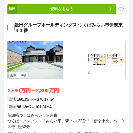
資料をもらう
飯田グループホールディングス つくばみらい市伊奈東
４１番
画像：34枚
2,590万円～2,890万円
160.39m
2
～170.17m
2
土地
98.12m
2
～101.84m
2
建物
茨城県つくばみらい市伊奈東
つくばエクスプレス「みらい平」駅 バス22分「「伊奈東北」バ
ス停 徒歩2分