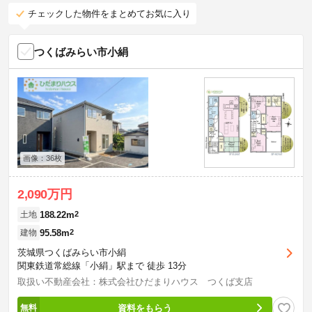
チェックした物件をまとめてお気に入り
つくばみらい市小絹
画像：36枚
2,090万円
188.22m
2
土地
95.58m
2
建物
茨城県つくばみらい市小絹
関東鉄道常総線「小絹」駅まで 徒歩 13分
取扱い不動産会社：株式会社ひだまりハウス つくば支店
資料をもらう