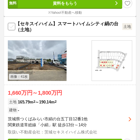
資料をもらう
※Yahoo!不動産へ移動
【セキスイハイム】スマートハイムシティ絹の台
土地
（土地）
画像：41枚
1,660万円～1,800万円
165.79m
2
～190.14m
2
土地
-
建物
茨城県つくばみらい市絹の台五丁目12番1他
関東鉄道常総線「小絹」駅 徒歩13分～14分
取扱い不動産会社：茨城セキスイハイム株式会社