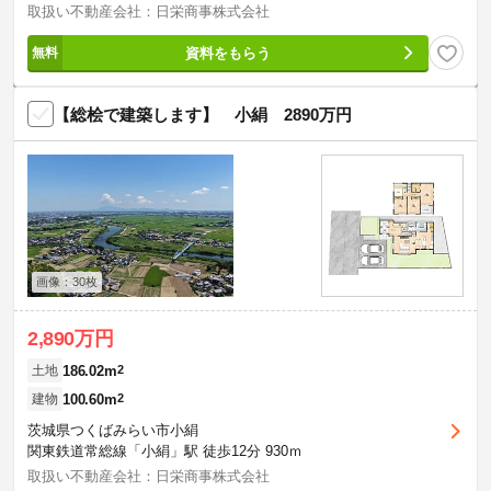
取扱い不動産会社：日栄商事株式会社
資料をもらう
【総桧で建築します】 小絹 2890万円
画像：30枚
2,890万円
186.02m
2
土地
100.60m
2
建物
茨城県つくばみらい市小絹
関東鉄道常総線「小絹」駅 徒歩12分 930ｍ
取扱い不動産会社：日栄商事株式会社