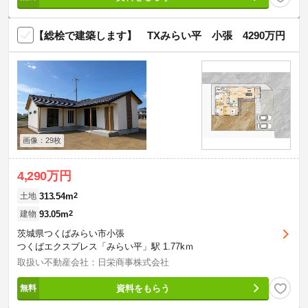
【総桧で建築します】 TXみらい平 小張 4290万円
画像：29枚
4,290万円
313.54m
2
土地
93.05m
2
建物
茨城県つくばみらい市小張
つくばエクスプレス「みらい平」駅 1.77kｍ
取扱い不動産会社：日栄商事株式会社
資料をもらう