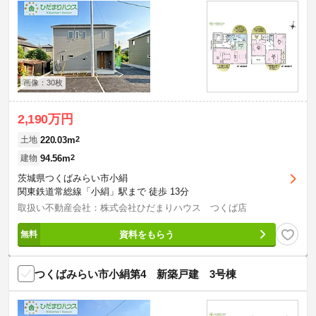
画像：30枚
2,190万円
220.03m
2
土地
94.56m
2
建物
茨城県つくばみらい市小絹
関東鉄道常総線「小絹」駅まで 徒歩 13分
取扱い不動産会社：株式会社ひだまりハウス つくば店
資料をもらう
つくばみらい市小絹第4 新築戸建 3号棟