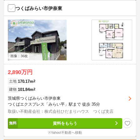
つくばみらい市伊奈東
画像：36枚
2,890万円
170.17m
2
土地
101.84m
2
建物
茨城県つくばみらい市伊奈東
つくばエクスプレス「みらい平」駅まで 徒歩 35分
取扱い不動産会社：株式会社ひだまりハウス つくば支店
資料をもらう
※Yahoo!不動産へ移動