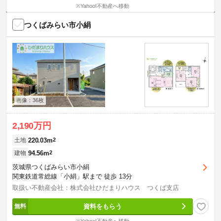
※Yahoo!不動産へ移動
つくばみらい市小絹
画像：36枚
2,190万円
220.03m
2
土地
94.56m
2
建物
茨城県つくばみらい市小絹
関東鉄道常総線「小絹」駅まで 徒歩 13分
取扱い不動産会社：株式会社ひだまりハウス つくば支店
資料をもらう