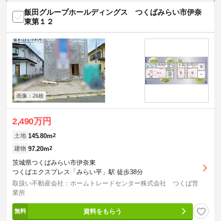
飯田グループホールディングス つくばみらい市伊奈
東第１２
画像：26枚
2,490万円
145.80m
2
土地
97.20m
2
建物
茨城県つくばみらい市伊奈東
つくばエクスプレス「みらい平」駅 徒歩38分
取扱い不動産会社：ホームトレードセンター株式会社 つくば営
業所
資料をもらう