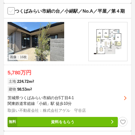
つくばみらい市絹の台／小絹駅／No.A／平屋／第４期
画像：16枚
5,780万円
224.72m
2
土地
98.53m
2
建物
茨城県つくばみらい市絹の台5丁目4-1
関東鉄道常総線「小絹」駅 徒歩10分
取扱い不動産会社：株式会社アゲル 守谷店
資料をもらう