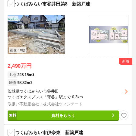
つくばみらい市谷井田第8 新築戸建
画像：8枚
新着
2,490万円
228.15m
2
土地
98.82m
2
建物
茨城県つくばみらい市谷井田
つくばエクスプレス「守谷」駅まで 6.3km
取扱い不動産会社：株式会社ウィンテート
資料をもらう
つくばみらい市伊奈東 新築戸建