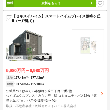
資料をもらう
【セキスイハイム】スマートハイムプレイス紫峰ヶ丘
II（一戸建て）
画像：37枚
5,980万円～6,980万円
177.41m
2
～177.43m
2
土地
101.54m
2
～115.10m
2
建物
茨城県つくばみらい市紫峰ヶ丘五丁目27番7他
つくばエクスプレス「みらい平」駅 コミュニティバス12分「紫
峰ヶ丘5丁目」バス停 徒歩4分～5分
取扱い不動産会社：茨城セキスイハイム株式会社