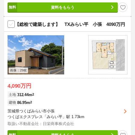
資料をもらう
【総桧で建築します】 TXみらい平 小張 4090万円
画像：29枚
4,090万円
312.44m
2
土地
86.95m
2
建物
茨城県つくばみらい市小張
つくばエクスプレス「みらい平」駅 1.73km
取扱い不動産会社：日栄商事株式会社