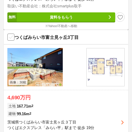
取扱い不動産会社：株式会社smartplus取手
資料をもらう
※Yahoo!不動産へ移動
つくばみらい市富士見ヶ丘3丁目
画像：30枚
4,690万円
167.71m
2
土地
99.16m
2
建物
茨城県つくばみらい市富士見ヶ丘３丁目
つくばエクスプレス「みらい平」駅まで 徒歩 19分