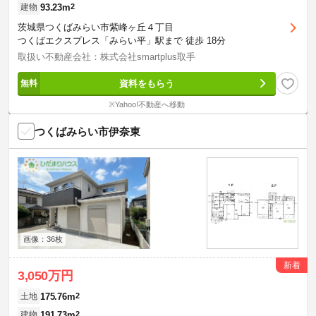
93.23m
2
建物
茨城県つくばみらい市紫峰ヶ丘４丁目
つくばエクスプレス「みらい平」駅まで 徒歩 18分
取扱い不動産会社：株式会社smartplus取手
資料をもらう
※Yahoo!不動産へ移動
つくばみらい市伊奈東
画像：36枚
新着
3,050万円
175.76m
2
土地
191.73m
2
建物