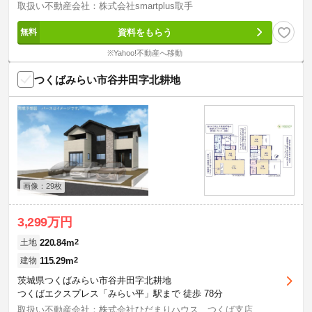
取扱い不動産会社：株式会社smartplus取手
資料をもらう
※Yahoo!不動産へ移動
つくばみらい市谷井田字北耕地
画像：29枚
3,299万円
220.84m
2
土地
115.29m
2
建物
茨城県つくばみらい市谷井田字北耕地
つくばエクスプレス「みらい平」駅まで 徒歩 78分
取扱い不動産会社：株式会社ひだまりハウス つくば支店