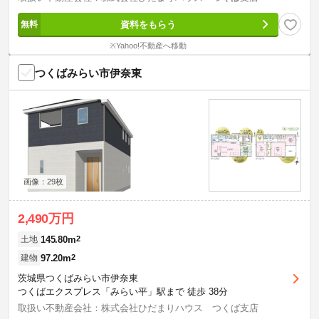
資料をもらう
※Yahoo!不動産へ移動
つくばみらい市伊奈東
画像：29枚
2,490万円
145.80m
2
土地
97.20m
2
建物
茨城県つくばみらい市伊奈東
つくばエクスプレス「みらい平」駅まで 徒歩 38分
取扱い不動産会社：株式会社ひだまりハウス つくば支店