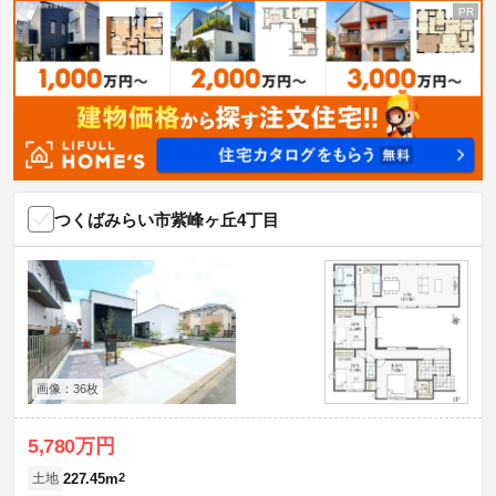
つくばみらい市紫峰ヶ丘4丁目
画像：36枚
5,780万円
227.45m
2
土地