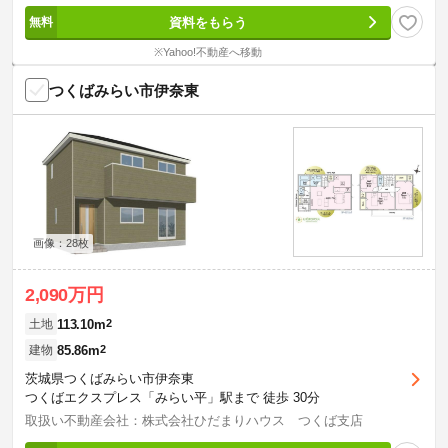
資料をもらう
※Yahoo!不動産へ移動
つくばみらい市伊奈東
画像：28枚
2,090万円
113.10m
2
土地
85.86m
2
建物
茨城県つくばみらい市伊奈東
つくばエクスプレス「みらい平」駅まで 徒歩 30分
取扱い不動産会社：株式会社ひだまりハウス つくば支店