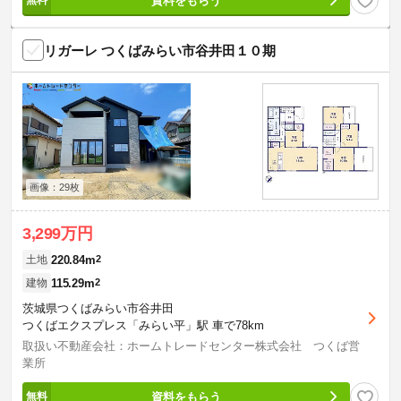
資料をもらう
リガーレ つくばみらい市谷井田１０期
画像：29枚
3,299万円
220.84m
2
土地
115.29m
2
建物
茨城県つくばみらい市谷井田
つくばエクスプレス「みらい平」駅 車で78km
取扱い不動産会社：ホームトレードセンター株式会社 つくば営
業所
資料をもらう