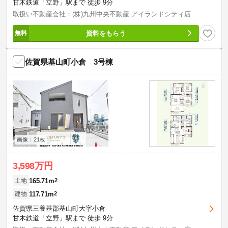
甘木鉄道「立野」駅まで 徒歩 9分
取扱い不動産会社：(株)九州中央不動産 アイランドシティ店
資料をもらう
佐賀県基山町小倉 3号棟
画像：21枚
3,598万円
165.71m
2
土地
117.71m
2
建物
佐賀県三養基郡基山町大字小倉
甘木鉄道「立野」駅まで 徒歩 9分