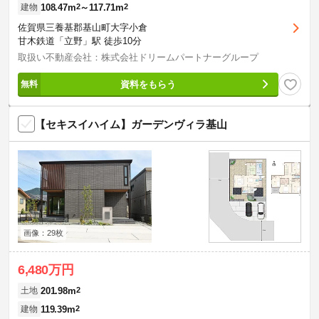
108.47m
2
～117.71m
2
建物
佐賀県三養基郡基山町大字小倉
甘木鉄道「立野」駅 徒歩10分
取扱い不動産会社：株式会社ドリームパートナーグループ
資料をもらう
【セキスイハイム】ガーデンヴィラ基山
画像：29枚
6,480万円
201.98m
2
土地
119.39m
2
建物