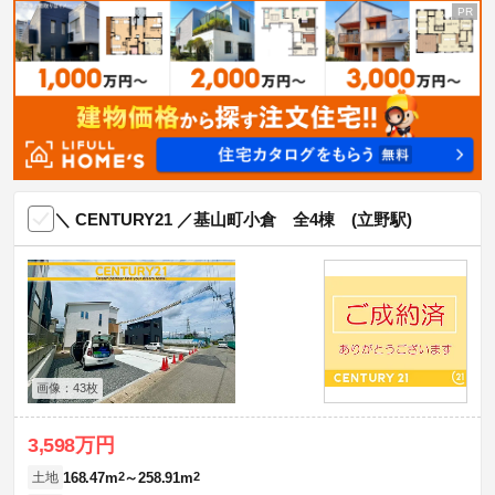
＼ CENTURY21 ／基山町小倉 全4棟 (立野駅)
画像：43枚
3,598万円
168.47m
2
～258.91m
2
土地