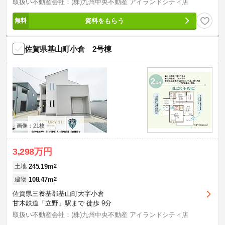
取扱い不動産会社：(株)九州中央不動産 アイランドシティ店
資料をもらう
佐賀県基山町小倉 2号棟
画像：21枚
3,298万円
245.19m
2
土地
108.47m
2
建物
佐賀県三養基郡基山町大字小倉
甘木鉄道「立野」駅まで 徒歩 9分
取扱い不動産会社：(株)九州中央不動産 アイランドシティ店