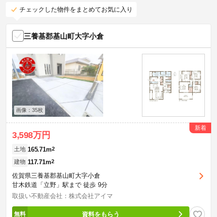
チェックした物件をまとめてお気に入り
三養基郡基山町大字小倉
画像：35枚
新着
3,598万円
165.71m
2
土地
117.71m
2
建物
佐賀県三養基郡基山町大字小倉
甘木鉄道「立野」駅まで 徒歩 9分
取扱い不動産会社：株式会社アイマ
資料をもらう