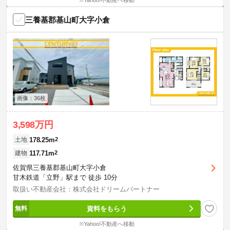
※Yahoo!不動産へ移動
三養基郡基山町大字小倉
画像：36枚
3,598万円
178.25m
2
土地
117.71m
2
建物
佐賀県三養基郡基山町大字小倉
甘木鉄道「立野」駅まで 徒歩 10分
取扱い不動産会社：株式会社ドリームパートナー
資料をもらう
※Yahoo!不動産へ移動