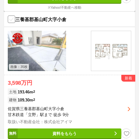
※Yahoo!不動産へ移動
三養基郡基山町大字小倉
画像：35枚
新着
3,598万円
193.46m
2
土地
109.30m
2
建物
佐賀県三養基郡基山町大字小倉
甘木鉄道「立野」駅まで 徒歩 9分
取扱い不動産会社：株式会社アイマ
資料をもらう