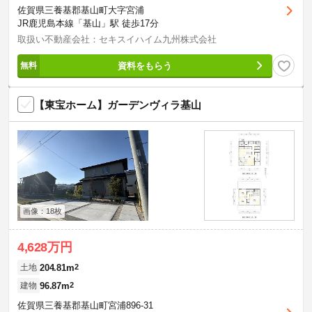
佐賀県三養基郡基山町大字宮浦
JR鹿児島本線「基山」駅 徒歩17分
取扱い不動産会社：セキスイハイム九州株式会社
資料をもらう
【東宝ホーム】ガーデンヴィラ基山
画像：18枚
4,628万円
204.81m
2
土地
96.87m
2
建物
佐賀県三養基郡基山町宮浦896-31