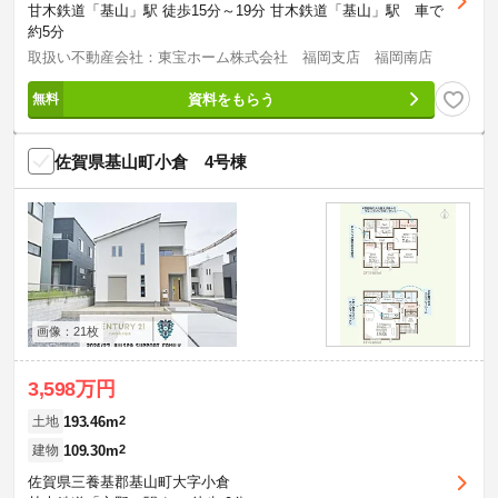
甘木鉄道「基山」駅 徒歩15分～19分 甘木鉄道「基山」駅 車で
約5分
取扱い不動産会社：東宝ホーム株式会社 福岡支店 福岡南店
資料をもらう
佐賀県基山町小倉 4号棟
画像：21枚
3,598万円
193.46m
2
土地
109.30m
2
建物
佐賀県三養基郡基山町大字小倉