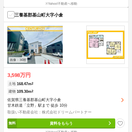
※Yahoo!不動産へ移動
三養基郡基山町大字小倉
画像：36枚
3,598万円
168.47m
2
土地
109.30m
2
建物
佐賀県三養基郡基山町大字小倉
甘木鉄道「立野」駅まで 徒歩 10分
取扱い不動産会社：株式会社ドリームパートナー
資料をもらう