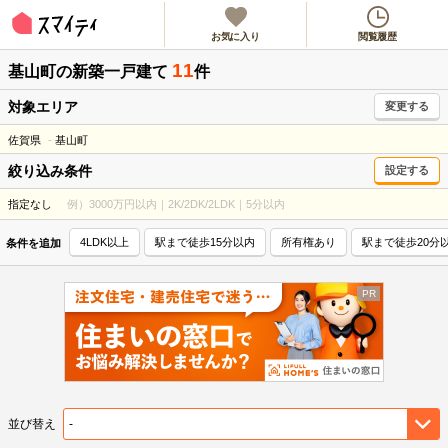
お気に入り
閲覧履歴
11
基山町
の新築一戸建て
件
対象エリア
変更する
佐賀県
基山町
絞り込み条件
設定する
指定なし
例）3000万円以内｜2K/2DK/2LDK｜5分以内
4LDK以上
駅まで徒歩15分以内
所有権あり
駅まで徒歩20分
条件を追加
並び替え