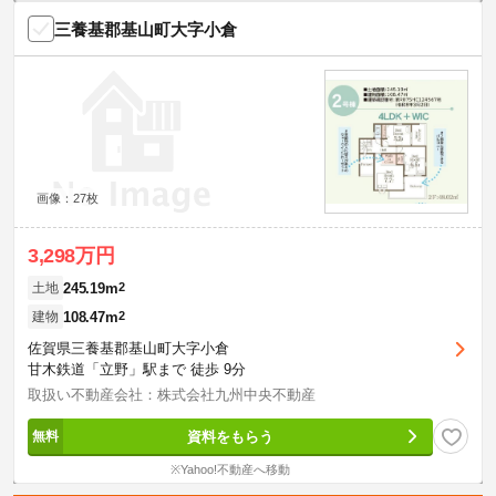
三養基郡基山町大字小倉
画像：27枚
3,298万円
245.19m
2
土地
108.47m
2
建物
佐賀県三養基郡基山町大字小倉
甘木鉄道「立野」駅まで 徒歩 9分
取扱い不動産会社：株式会社九州中央不動産
資料をもらう
※Yahoo!不動産へ移動