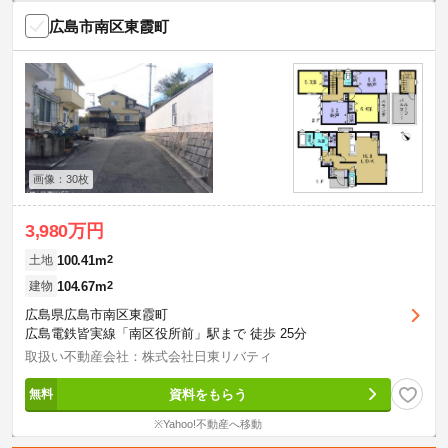
広島市南区東霞町
画像：30枚
3,980万円
100.41m
2
土地
104.67m
2
建物
広島県広島市南区東霞町
広島電鉄皆実線「南区役所前」駅まで 徒歩 25分
取扱い不動産会社：株式会社日東リバティ
資料をもらう
※Yahoo!不動産へ移動