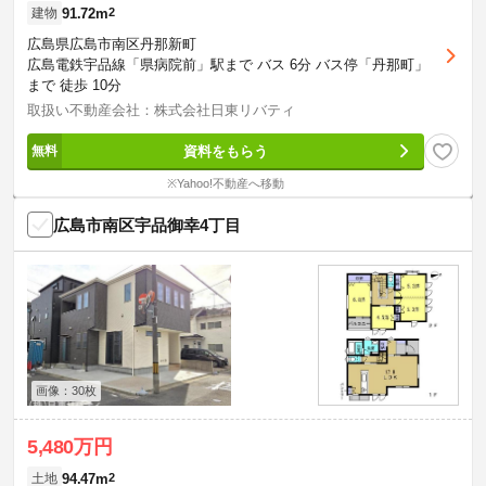
91.72m
2
建物
広島県広島市南区丹那新町
広島電鉄宇品線「県病院前」駅まで バス 6分 バス停「丹那町」
まで 徒歩 10分
取扱い不動産会社：株式会社日東リバティ
資料をもらう
※Yahoo!不動産へ移動
広島市南区宇品御幸4丁目
画像：30枚
5,480万円
94.47m
2
土地