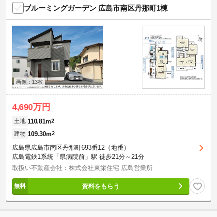
ブルーミングガーデン 広島市南区丹那町1棟
画像：13枚
4,690万円
110.81m
2
土地
109.30m
2
建物
広島県広島市南区丹那町693番12（地番）
広島電鉄1系統「県病院前」駅 徒歩21分～21分
取扱い不動産会社：株式会社東栄住宅 広島営業所
資料をもらう