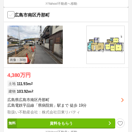
※Yahoo!不動産へ移動
広島市南区丹那町
画像：30枚
4,380万円
111.93m
2
土地
103.92m
2
建物
広島県広島市南区丹那町
広島電鉄宇品線「県病院前」駅まで 徒歩 19分
取扱い不動産会社：株式会社日東リバティ
資料をもらう