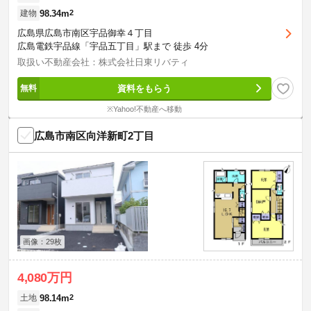
98.34m
2
建物
広島県広島市南区宇品御幸４丁目
広島電鉄宇品線「宇品五丁目」駅まで 徒歩 4分
取扱い不動産会社：株式会社日東リバティ
資料をもらう
※Yahoo!不動産へ移動
広島市南区向洋新町2丁目
画像：29枚
4,080万円
98.14m
2
土地