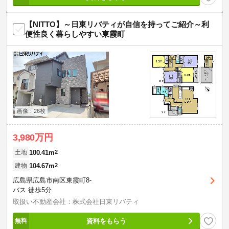
【NITTO】～日東リバティが自信を持ってご紹介～利
便性良く暮らしやすい東霞町
画像：26枚
3,980万円
100.41m
2
土地
104.67m
2
建物
広島県広島市南区東霞町8-
バス 徒歩5分
取扱い不動産会社：株式会社日東リバティ
資料をもらう