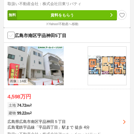
取扱い不動産会社：株式会社日東リバティ
資料をもらう
※Yahoo!不動産へ移動
広島市南区宇品神田5丁目
画像：14枚
4,598万円
74.72m
2
土地
99.22m
2
建物
広島県広島市南区宇品神田５丁目
広島電鉄宇品線「宇品四丁目」駅まで 徒歩 4分