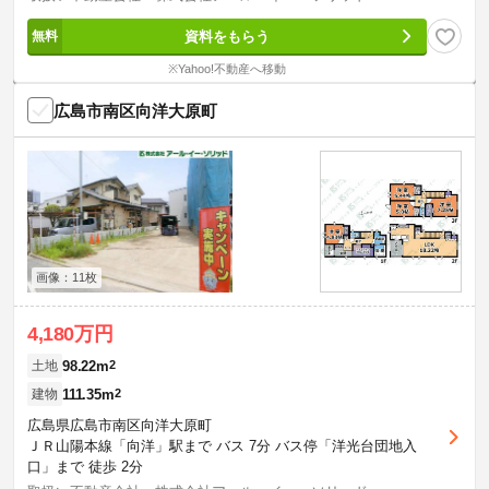
資料をもらう
※Yahoo!不動産へ移動
広島市南区向洋大原町
画像：11枚
4,180万円
98.22m
2
土地
111.35m
2
建物
広島県広島市南区向洋大原町
ＪＲ山陽本線「向洋」駅まで バス 7分 バス停「洋光台団地入
口」まで 徒歩 2分