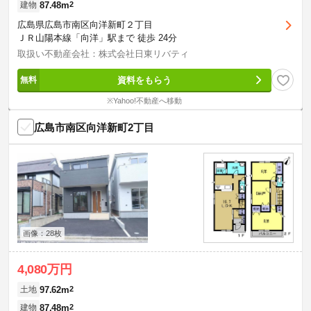
87.48m
2
建物
広島県広島市南区向洋新町２丁目
ＪＲ山陽本線「向洋」駅まで 徒歩 24分
取扱い不動産会社：株式会社日東リバティ
資料をもらう
※Yahoo!不動産へ移動
広島市南区向洋新町2丁目
画像：28枚
4,080万円
97.62m
2
土地
87.48m
2
建物