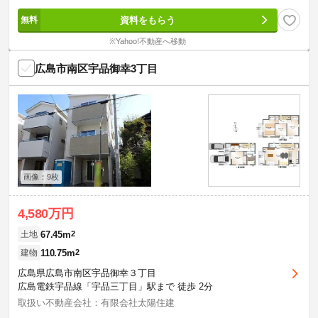
資料をもらう
※Yahoo!不動産へ移動
広島市南区宇品御幸3丁目
画像：9枚
4,580万円
67.45m
2
土地
110.75m
2
建物
広島県広島市南区宇品御幸３丁目
広島電鉄宇品線「宇品三丁目」駅まで 徒歩 2分
取扱い不動産会社：有限会社太陽住建