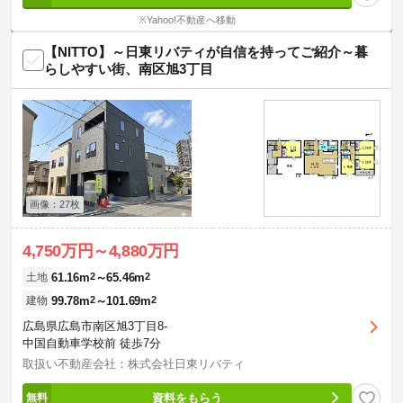
※Yahoo!不動産へ移動
【NITTO】～日東リバティが自信を持ってご紹介～暮
らしやすい街、南区旭3丁目
画像：27枚
4,750万円～4,880万円
61.16m
2
～65.46m
2
土地
99.78m
2
～101.69m
2
建物
広島県広島市南区旭3丁目8-
中国自動車学校前 徒歩7分
取扱い不動産会社：株式会社日東リバティ
資料をもらう