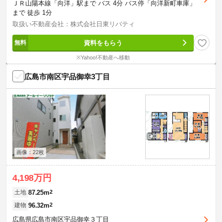
ＪＲ山陽本線「向洋」駅まで バス 4分 バス停「向洋新町車庫」
まで 徒歩 1分
取扱い不動産会社：株式会社日東リバティ
資料をもらう
※Yahoo!不動産へ移動
広島市南区宇品御幸3丁目
画像：22枚
4,198万円
87.25m
2
土地
96.32m
2
建物
広島県広島市南区宇品御幸３丁目