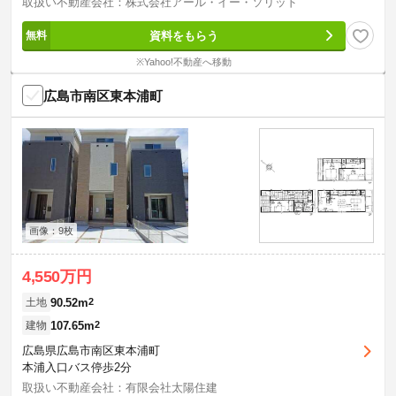
取扱い不動産会社：株式会社アール・イー・ソリッド
資料をもらう
※Yahoo!不動産へ移動
広島市南区東本浦町
画像：9枚
4,550万円
90.52m
2
土地
107.65m
2
建物
広島県広島市南区東本浦町
本浦入口バス停歩2分
取扱い不動産会社：有限会社太陽住建