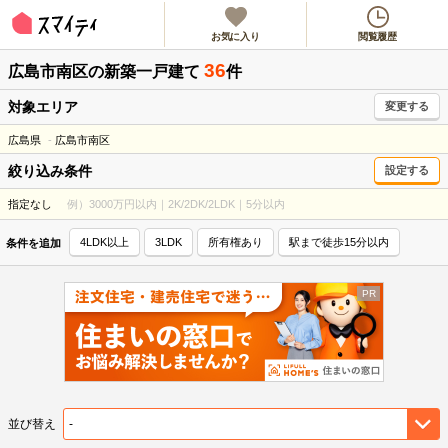
お気に入り
閲覧履歴
36
広島市南区
の新築一戸建て
件
対象エリア
変更する
広島県
広島市南区
絞り込み条件
設定する
指定なし
例）3000万円以内｜2K/2DK/2LDK｜5分以内
4LDK以上
3LDK
所有権あり
駅まで徒歩15分以内
条件を追加
並び替え