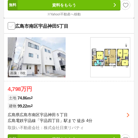
資料をもらう
※Yahoo!不動産へ移動
広島市南区宇品神田5丁目
画像：8枚
4,798万円
74.86m
2
土地
99.22m
2
建物
広島県広島市南区宇品神田５丁目
広島電鉄宇品線「宇品四丁目」駅まで 徒歩 4分
取扱い不動産会社：株式会社日東リバティ