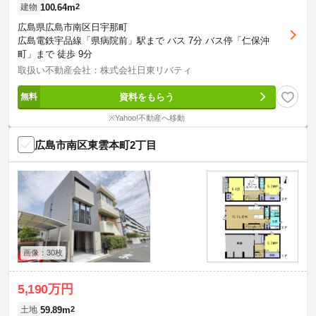
100.64m
2
建物
広島県広島市南区日宇那町
広島電鉄宇品線「県病院前」駅まで バス 7分 バス停「仁保沖
町」まで 徒歩 9分
取扱い不動産会社：株式会社日東リバティ
資料をもらう
※Yahoo!不動産へ移動
広島市南区東雲本町2丁目
画像：30枚
5,190万円
59.89m
2
土地