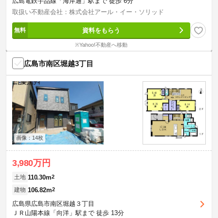
広島電鉄宇品線「海岸通」駅まで 徒歩 6分
取扱い不動産会社：株式会社アール・イー・ソリッド
資料をもらう
※Yahoo!不動産へ移動
広島市南区堀越3丁目
画像：14枚
3,980万円
110.30m
2
土地
106.82m
2
建物
広島県広島市南区堀越３丁目
ＪＲ山陽本線「向洋」駅まで 徒歩 13分