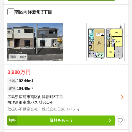
南区向洋新町3丁目
画像：18枚
3,980万円
102.44m
2
土地
104.49m
2
建物
広島県広島市南区向洋新町3丁目
向洋新町車庫バス 徒歩1分
取扱い不動産会社：株式会社日東リバティ
資料をもらう