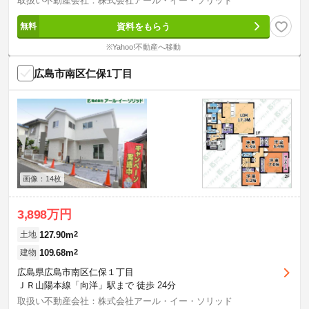
取扱い不動産会社：株式会社アール・イー・ソリッド
資料をもらう
※Yahoo!不動産へ移動
広島市南区仁保1丁目
画像：14枚
3,898万円
127.90m
2
土地
109.68m
2
建物
広島県広島市南区仁保１丁目
ＪＲ山陽本線「向洋」駅まで 徒歩 24分
取扱い不動産会社：株式会社アール・イー・ソリッド