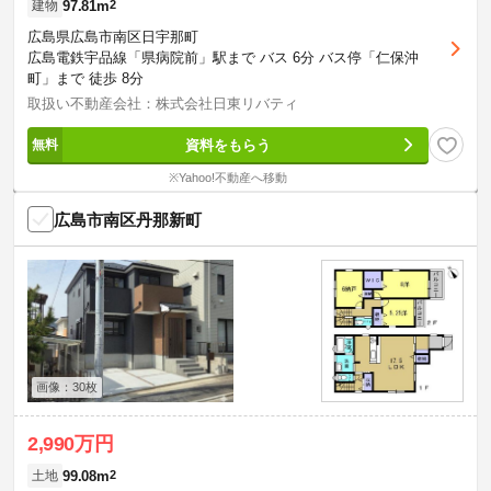
97.81m
2
建物
広島県広島市南区日宇那町
広島電鉄宇品線「県病院前」駅まで バス 6分 バス停「仁保沖
町」まで 徒歩 8分
取扱い不動産会社：株式会社日東リバティ
資料をもらう
※Yahoo!不動産へ移動
広島市南区丹那新町
画像：30枚
2,990万円
99.08m
2
土地