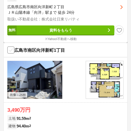
広島県広島市南区向洋新町２丁目
ＪＲ山陽本線「向洋」駅まで 徒歩 24分
取扱い不動産会社：株式会社日東リバティ
資料をもらう
※Yahoo!不動産へ移動
広島市南区向洋新町1丁目
画像：26枚
3,490万円
91.59m
2
土地
94.40m
2
建物