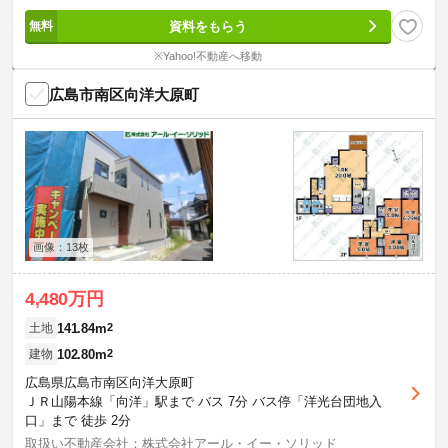
資料をもらう
※Yahoo!不動産へ移動
広島市南区向洋大原町
画像：13枚
4,480万円
141.84m
2
土地
102.80m
2
建物
広島県広島市南区向洋大原町
ＪＲ山陽本線「向洋」駅まで バス 7分 バス停「洋光台団地入
口」まで 徒歩 2分
取扱い不動産会社：株式会社アール・イー・ソリッド