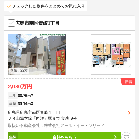
チェックした物件をまとめてお気に入り
広島市南区青崎1丁目
画像：22枚
新着
2,980万円
66.76m
2
土地
60.14m
2
建物
広島県広島市南区青崎１丁目
ＪＲ山陽本線「向洋」駅まで 徒歩 9分
取扱い不動産会社：株式会社アール・イー・ソリッド
資料をもらう