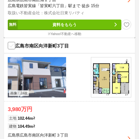
広島電鉄皆実線「皆実町六丁目」駅まで 徒歩 15分
取扱い不動産会社：株式会社日東リバティ
資料をもらう
※Yahoo!不動産へ移動
広島市南区向洋新町3丁目
画像：24枚
3,980万円
102.44m
2
土地
104.49m
2
建物
広島県広島市南区向洋新町３丁目