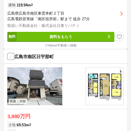
119.94m
2
建物
広島県広島市南区東雲本町２丁目
広島電鉄皆実線「南区役所前」駅まで 徒歩 27分
取扱い不動産会社：株式会社日東リバティ
資料をもらう
※Yahoo!不動産へ移動
広島市南区日宇那町
画像：30枚
3,980万円
69.53m
2
土地