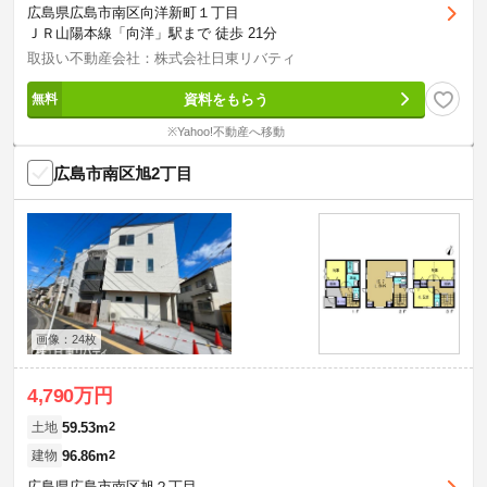
広島県広島市南区向洋新町１丁目
ＪＲ山陽本線「向洋」駅まで 徒歩 21分
取扱い不動産会社：株式会社日東リバティ
資料をもらう
※Yahoo!不動産へ移動
広島市南区旭2丁目
画像：24枚
4,790万円
59.53m
2
土地
96.86m
2
建物
広島県広島市南区旭２丁目