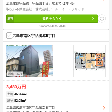
広島電鉄宇品線「宇品四丁目」駅まで 徒歩 4分
取扱い不動産会社：株式会社アール・イー・ソリッド
資料をもらう
※Yahoo!不動産へ移動
広島市南区宇品御幸5丁目
画像：21枚
3,480万円
46.26m
2
土地
92.08m
2
建物
広島県広島市南区宇品御幸５丁目