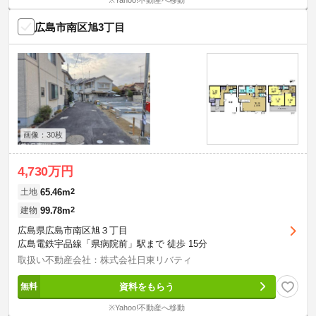
※Yahoo!不動産へ移動
広島市南区旭3丁目
画像：30枚
4,730万円
65.46m
2
土地
99.78m
2
建物
広島県広島市南区旭３丁目
広島電鉄宇品線「県病院前」駅まで 徒歩 15分
取扱い不動産会社：株式会社日東リバティ
資料をもらう
※Yahoo!不動産へ移動