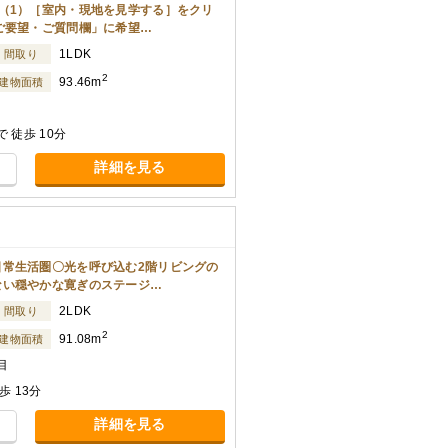
（1）［室内・現地を見学する］をクリ
ご要望・ご質問欄」に希望…
1LDK
間取り
2
93.46m
建物面積
 徒歩 10分
詳細を見る
常生活圏〇光を呼び込む2階リビングの
ない穏やかな寛ぎのステージ…
2LDK
間取り
2
91.08m
建物面積
目
 13分
詳細を見る