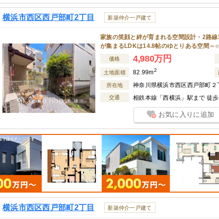
横浜市西区西戸部町2丁目
新築仲介一戸建て
家族の笑顔と絆が育まれる空間設計・2路線
が集まるLDKは14.8帖のゆとりある空間～
4,980万円
価格
2
82.99m
土地面積
神奈川県横浜市西区西戸部町２
所在地
交通
相鉄本線「西横浜」駅まで 徒歩 
お気に入りに追加
横浜市西区西戸部町2丁目
新築仲介一戸建て