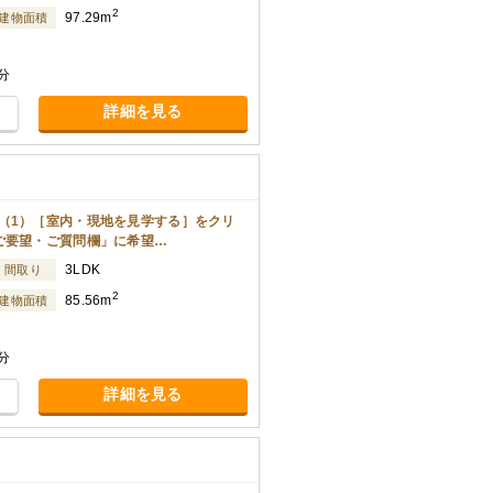
2
97.29m
建物面積
分
詳細を見る
（1）［室内・現地を見学する］をクリ
ご要望・ご質問欄」に希望…
3LDK
間取り
2
85.56m
建物面積
分
詳細を見る