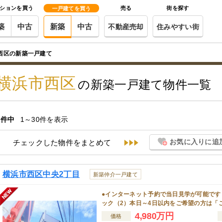
ションを買う
売る
街を探す
一戸建てを買う
築
中古
新築
中古
不動産売却
住みやすい街
西区の新築一戸建て
横浜市西区
の新築一戸建て物件一覧
件中
1～30件を表示
お気に入りに追
チェックした物件をまとめて
横浜市西区中央2丁目
新築仲介一戸建て
●インターネット予約で当日見学が可能です
ック（2）本日～4日以内をご希望の方は「
4,980万円
価格