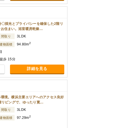
分〇採光とプライバシーを確保した2階リ
なお住まい。浴室暖房乾燥…
3LDK
間取り
2
94.80m
建物面積
目
歩 15分
詳細を見る
い環境。横浜主要エリアへのアクセス良好
階リビングで、ゆったり寛…
3LDK
間取り
2
97.29m
建物面積