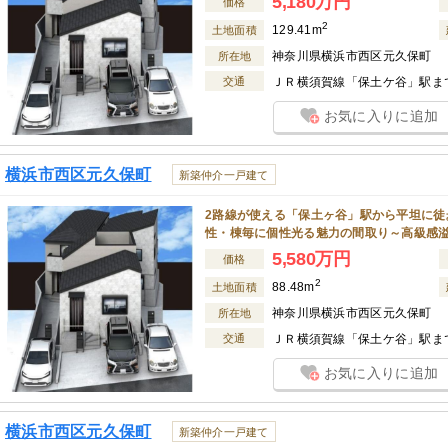
5,180万円
価格
2
129.41m
土地面積
神奈川県横浜市西区元久保町
所在地
交通
ＪＲ横須賀線「保土ケ谷」駅まで
お気に入りに追加
横浜市西区元久保町
新築仲介一戸建て
2路線が使える「保土ヶ谷」駅から平坦に徒
性・棟毎に個性光る魅力の間取り～高級感
5,580万円
価格
2
88.48m
土地面積
神奈川県横浜市西区元久保町
所在地
交通
ＪＲ横須賀線「保土ケ谷」駅まで
お気に入りに追加
横浜市西区元久保町
新築仲介一戸建て