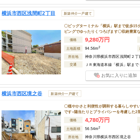
横浜市西区浅間町2丁目
新築仲介一戸建て
〇ビッグターミナル「横浜」駅まで徒歩15
ビングでゆったりくつろげます〇収納豊富
9,280万円
価格
2
94.56m
土地面積
神奈川県横浜市西区浅間町２丁
所在地
交通
ＪＲ東海道本線「横浜」駅まで 徒
お気に入りに追加
横浜市西区境之谷
新築仲介一戸建て
〇穏やかさと利便性が調和する暮らしやす
です○陽当たりとプライバシーを考慮した2
4,780万円
価格
2
56.54m
土地面積
神奈川県横浜市西区境之谷
所在地