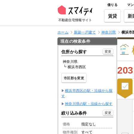
借りる
マン
賃貸
新
不動産住宅情報サイト
ホーム
新築一戸建て
神奈川県
横浜市
現在の検索条件
住所から探す
変更
神奈川県
横浜市西区
203
市区郡を変更
横浜市西区の駅・沿線から探
す
神奈川県の駅・沿線から探す
絞り込み条件
変更
価格
指定なし
物件種別
すべて