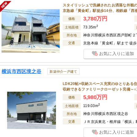
スタイリッシュで洗練されたお洒落な外観の
京急線「黄金町」駅徒歩14分、相鉄線「西横
3,780万円
価格
2
73.35m
土地面積
神奈川県横浜市西区西戸部町２
所在地
交通
京急本線「黄金町」駅まで 徒歩 
お気に入りに追加
横浜市西区境之谷
新築仲介一戸建て
LDK20帖×収納スペース充実のゆとりあ
収納できるファミリークローゼット完備～○
5,980万円
価格
2
119.03m
土地面積
神奈川県横浜市西区境之谷
所在地
交通
ＪＲ京浜東北・根岸線「横浜」駅
お気に入りに追加