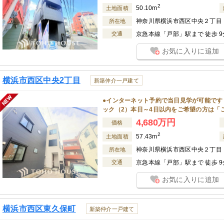
2
50.10m
土地面積
神奈川県横浜市西区中央２丁目
所在地
交通
京急本線「戸部」駅まで 徒歩 9
お気に入りに追加
横浜市西区中央2丁目
新築仲介一戸建て
●インターネット予約で当日見学が可能です
ック（2）本日～4日以内をご希望の方は「
4,680万円
価格
2
57.43m
土地面積
神奈川県横浜市西区中央２丁目
所在地
交通
京急本線「戸部」駅まで 徒歩 9
お気に入りに追加
横浜市西区東久保町
新築仲介一戸建て