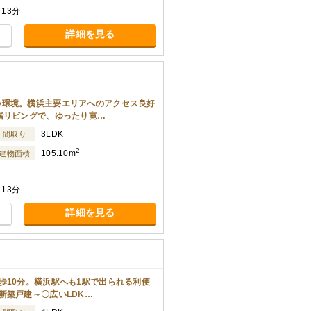
13分
詳細を見る
い環境。横浜主要エリアへのアクセス良好
階リビングで、ゆったり寛…
3LDK
間取り
2
105.10m
建物面積
13分
詳細を見る
歩10分。横浜駅へも1駅で出られる利便
新築戸建～〇広いLDK…