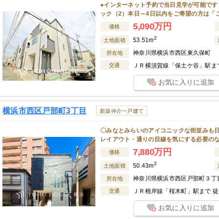
●インターネット予約で当日見学が可能です
ック（2）本日～4日以内をご希望の方は「
5,090万円
価格
2
53.51m
土地面積
神奈川県横浜市西区東久保町
所在地
交通
ＪＲ横須賀線「保土ケ谷」駅まで
お気に入りに追加
横浜市西区戸部町3丁目
新築仲介一戸建て
〇みなとみらいのアイコニックな街並みも日
レイアウト・通りの目線を気にする必要の
7,880万円
価格
2
50.43m
土地面積
神奈川県横浜市西区戸部町３丁
所在地
交通
ＪＲ根岸線「桜木町」駅まで 徒歩
お気に入りに追加