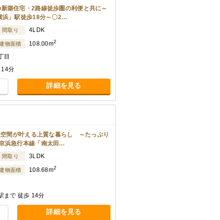
新築住宅・2路線徒歩圏の利便と共に～
浜」駅徒歩18分～〇2…
4LDK
間取り
2
108.00m
建物面積
丁目
14分
詳細を見る
る住空間が叶える上質な暮らし ～たっぷり
京浜急行本線「南太田…
3LDK
間取り
2
108.68m
建物面積
まで 徒歩 14分
詳細を見る