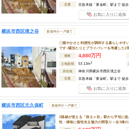
交通
京急本線「黄金町」駅まで 徒歩 
お気に入りに追加
横浜市西区境之谷
新築仲介一戸建て
〇穏やかさと利便性が調和する暮らしやす
です○陽当たりとプライバシーを考慮した2
4,880万円
価格
2
53.13m
土地面積
神奈川県横浜市西区境之谷
所在地
交通
京急本線「黄金町」駅まで 徒歩 
お気に入りに追加
横浜市西区元久保町
新築仲介一戸建て
2路線が使える「保土ヶ谷」駅から平坦に徒
性・棟毎に個性光る魅力の間取り～全3棟の