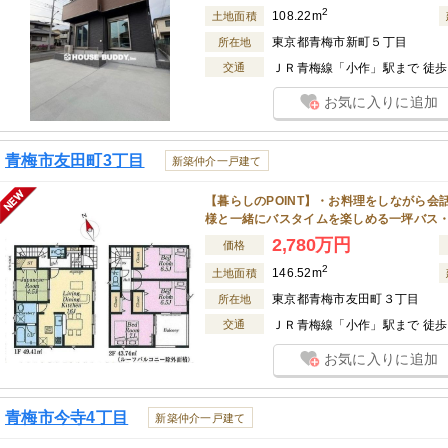
2
108.22m
土地面積
東京都青梅市新町５丁目
所在地
交通
ＪＲ青梅線「小作」駅まで 徒歩 
お気に入りに追加
青梅市友田町3丁目
新築仲介一戸建て
【暮らしのPOINT】・お料理をしながら
様と一緒にバスタイムを楽しめる一坪バス
2,780万円
価格
2
146.52m
土地面積
東京都青梅市友田町３丁目
所在地
交通
ＪＲ青梅線「小作」駅まで 徒歩 
お気に入りに追加
青梅市今寺4丁目
新築仲介一戸建て