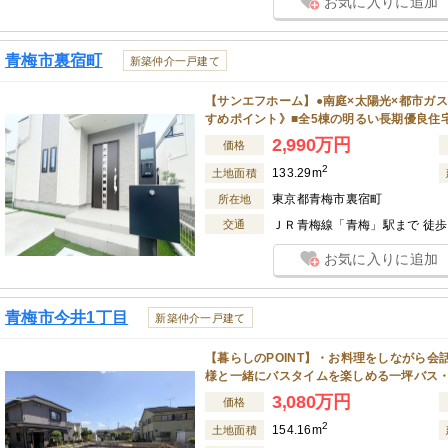
お気に入りに追加
青梅市裏宿町
新築仲介一戸建て
【サンエフホーム】●南庭×太陽光×都市ガス
すめポイント》■全5棟の明るい長期優良住
2,990万円
価格
2
133.29m
土地面積
東京都青梅市裏宿町
所在地
交通
ＪＲ青梅線「青梅」駅まで 徒歩 
お気に入りに追加
青梅市今井1丁目
新築仲介一戸建て
【暮らしのPOINT】・お料理をしながら
様と一緒にバスタイムを楽しめる一坪バス
3,080万円
価格
2
154.16m
土地面積