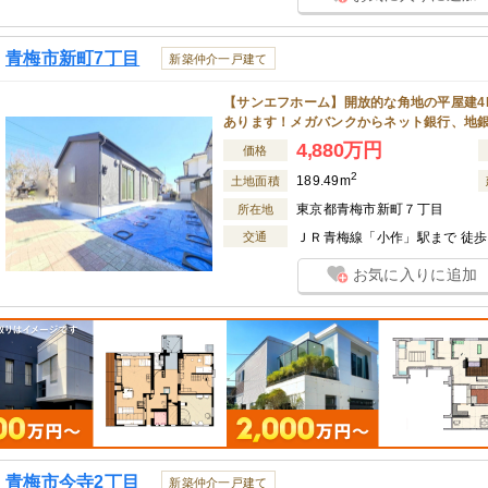
青梅市新町7丁目
新築仲介一戸建て
【サンエフホーム】開放的な角地の平屋建4L
あります！メガバンクからネット銀行、地
4,880万円
価格
2
189.49m
土地面積
東京都青梅市新町７丁目
所在地
交通
ＪＲ青梅線「小作」駅まで 徒歩 
お気に入りに追加
青梅市今寺2丁目
新築仲介一戸建て