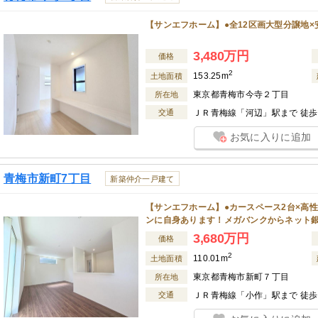
【サンエフホーム】●全12区画大型分譲地×
3,480万円
価格
2
153.25m
土地面積
東京都青梅市今寺２丁目
所在地
交通
ＪＲ青梅線「河辺」駅まで 徒歩 
お気に入りに追加
青梅市新町7丁目
新築仲介一戸建て
【サンエフホーム】●カースペース2台×高性
ンに自身あります！メガバンクからネット
3,680万円
価格
2
110.01m
土地面積
東京都青梅市新町７丁目
所在地
交通
ＪＲ青梅線「小作」駅まで 徒歩 