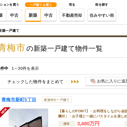
ションを買う
売る
街を探す
一戸建てを買う
築
中古
新築
中古
不動産売却
住みやすい街
新築一戸建て
青梅市
の新築一戸建て物件一覧
件中
1～30件を表示
お気に入りに追
チェックした物件をまとめて
青梅市新町5丁目
新築仲介一戸建て
【暮らしのPOINT】・お料理をしながら
機付）・お子様と一緒にバスタイムを楽し
3,480万円
価格