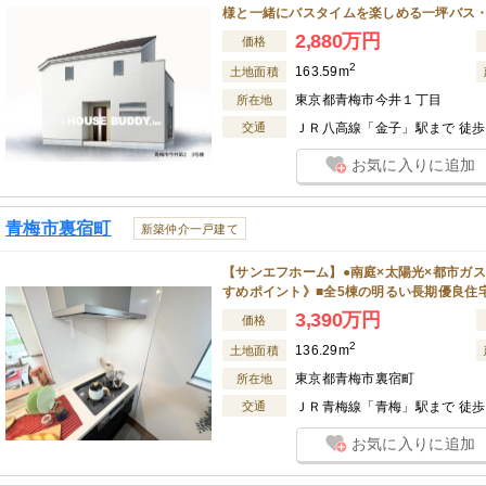
様と一緒にバスタイムを楽しめる一坪バス
2,880万円
価格
2
163.59m
土地面積
東京都青梅市今井１丁目
所在地
交通
ＪＲ八高線「金子」駅まで 徒歩 
お気に入りに追加
青梅市裏宿町
新築仲介一戸建て
【サンエフホーム】●南庭×太陽光×都市ガス
すめポイント》■全5棟の明るい長期優良住
3,390万円
価格
2
136.29m
土地面積
東京都青梅市裏宿町
所在地
交通
ＪＲ青梅線「青梅」駅まで 徒歩 
お気に入りに追加