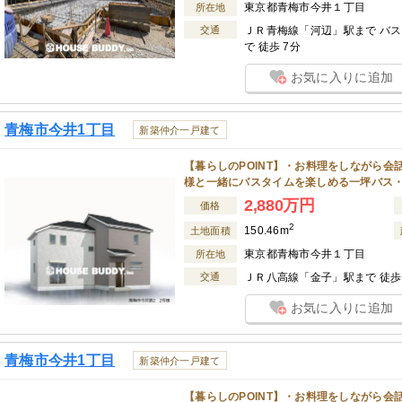
東京都青梅市今井１丁目
所在地
交通
ＪＲ青梅線「河辺」駅まで バス
で 徒歩 7分
お気に入りに追加
青梅市今井1丁目
新築仲介一戸建て
【暮らしのPOINT】・お料理をしながら
様と一緒にバスタイムを楽しめる一坪バス
2,880万円
価格
2
150.46m
土地面積
東京都青梅市今井１丁目
所在地
交通
ＪＲ八高線「金子」駅まで 徒歩 
お気に入りに追加
青梅市今井1丁目
新築仲介一戸建て
【暮らしのPOINT】・お料理をしながら