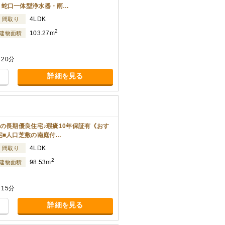
・蛇口一体型浄水器・雨…
4LDK
間取り
2
103.27m
建物面積
20分
詳細を見る
の長期優良住宅♪瑕疵10年保証有《おす
宅■人口芝敷の南庭付…
4LDK
間取り
2
98.53m
建物面積
15分
詳細を見る