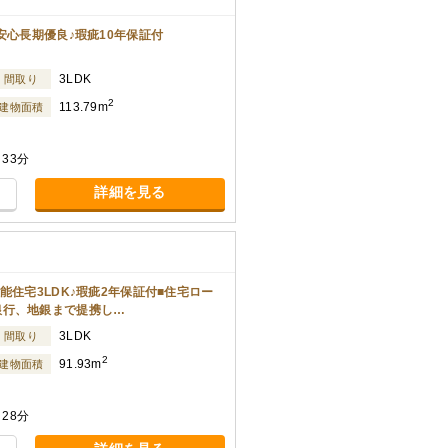
安心長期優良♪瑕疵10年保証付
3LDK
間取り
2
113.79m
建物面積
33分
詳細を見る
能住宅3LDK♪瑕疵2年保証付■住宅ロー
銀行、地銀まで提携し…
3LDK
間取り
2
91.93m
建物面積
28分