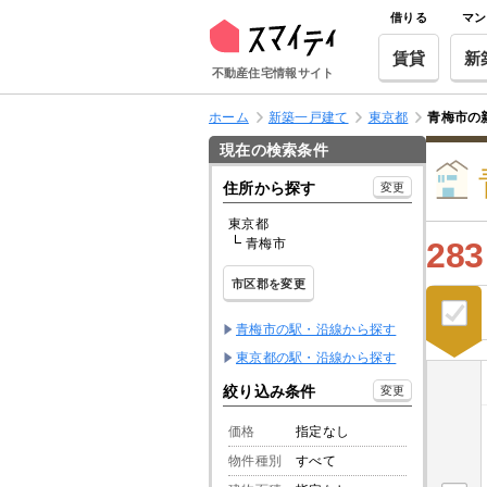
借りる
マン
賃貸
新
不動産住宅情報サイト
ホーム
新築一戸建て
東京都
青梅市の
現在の検索条件
住所から探す
変更
東京都
青梅市
283
市区郡を変更
青梅市の駅・沿線から探す
東京都の駅・沿線から探す
絞り込み条件
変更
価格
指定なし
物件種別
すべて