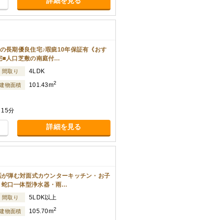
詳細を見る
の長期優良住宅♪瑕疵10年保証有《おす
宅■人口芝敷の南庭付…
4LDK
間取り
2
101.43m
建物面積
15分
詳細を見る
会話が弾む対面式カウンターキッチン・お子
・蛇口一体型浄水器・雨…
5LDK以上
間取り
2
105.70m
建物面積