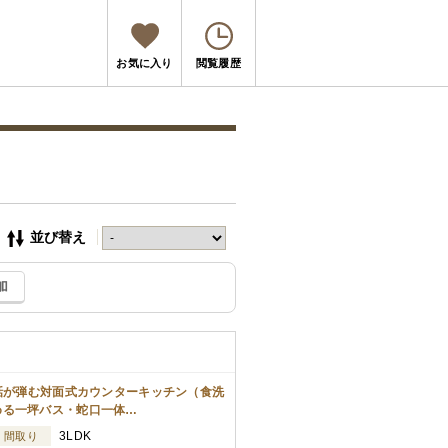
お気に入り
閲覧履歴
並び替え
加
会話が弾む対面式カウンターキッチン（食洗
める一坪バス・蛇口一体…
3LDK
間取り