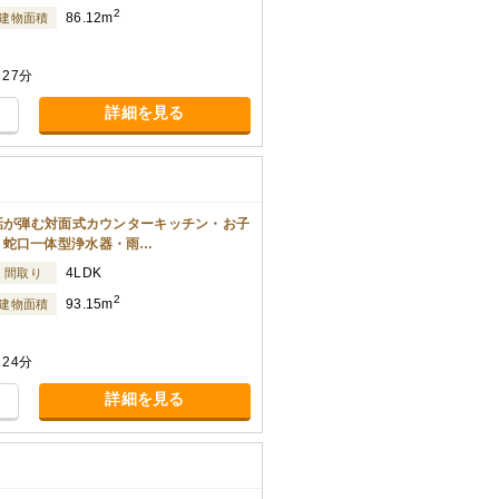
2
86.12m
建物面積
27分
詳細を見る
会話が弾む対面式カウンターキッチン・お子
・蛇口一体型浄水器・雨…
4LDK
間取り
2
93.15m
建物面積
24分
詳細を見る