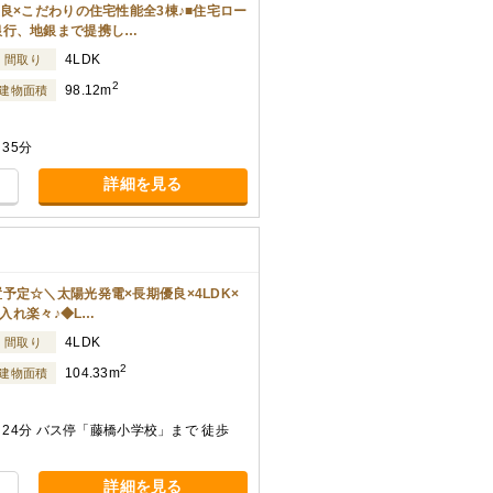
良×こだわりの住宅性能全3棟♪■住宅ロー
銀行、地銀まで提携し…
4LDK
間取り
2
98.12m
建物面積
35分
詳細を見る
定☆＼太陽光発電×長期優良×4LDK×
し入れ楽々♪◆L…
4LDK
間取り
2
104.33m
建物面積
24分 バス停「藤橋小学校」まで 徒歩
詳細を見る