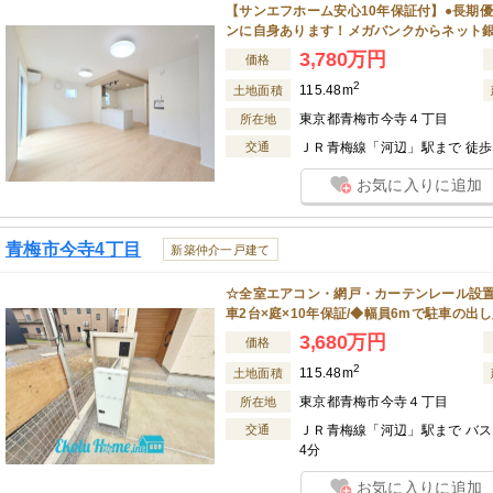
【サンエフホーム安心10年保証付】●長期優
ンに自身あります！メガバンクからネット
3,780万円
価格
2
115.48m
土地面積
東京都青梅市今寺４丁目
所在地
交通
ＪＲ青梅線「河辺」駅まで 徒歩 
お気に入りに追加
青梅市今寺4丁目
新築仲介一戸建て
☆全室エアコン・網戸・カーテンレール設置予
車2台×庭×10年保証/◆幅員6mで駐車の出
3,680万円
価格
2
115.48m
土地面積
東京都青梅市今寺４丁目
所在地
交通
ＪＲ青梅線「河辺」駅まで バス 
4分
お気に入りに追加