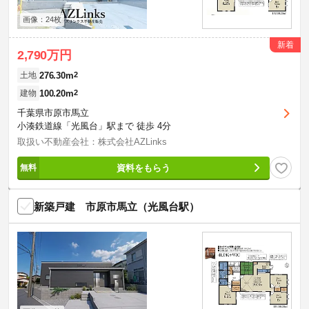
画像：24枚
新着
2,790万円
276.30m
2
土地
100.20m
2
建物
千葉県市原市馬立
小湊鉄道線「光風台」駅まで 徒歩 4分
取扱い不動産会社：株式会社AZLinks
資料をもらう
新築戸建 市原市馬立（光風台駅）