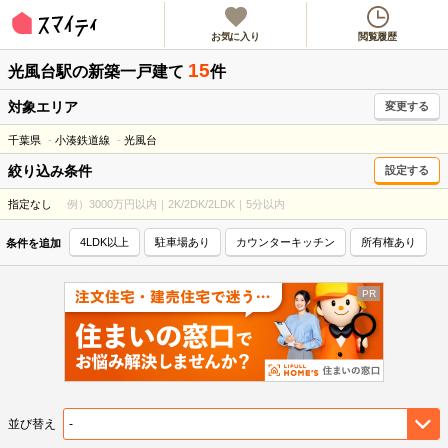
お気に入り
閲覧履歴
15
光風台駅
の新築一戸建て
件
対象エリア
変更する
千葉県
小湊鉄道線
光風台
絞り込み条件
設定する
指定なし
例）3000万円以内｜2K/2DK/2LDK｜5分以内
4LDK以上
駐車場あり
カウンターキッチン
所有権あり
条件を追加
並び替え