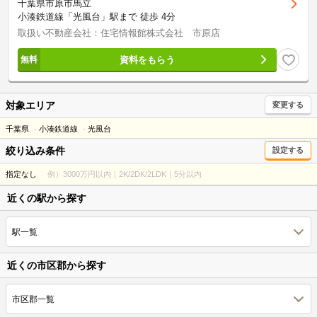
千葉県市原市馬立
小湊鉄道線「光風台」駅まで 徒歩 4分
取扱い不動産会社：住宅情報館株式会社 市原店
資料をもらう
対象エリア
変更する
千葉県
小湊鉄道線
光風台
絞り込み条件
設定する
指定なし
例）3000万円以内｜2K/2DK/2LDK｜5分以内
近くの駅から探す
駅一覧
近くの市区郡から探す
市区郡一覧