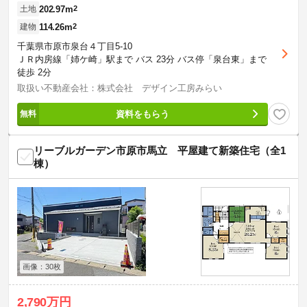
202.97m
2
土地
114.26m
2
建物
千葉県市原市泉台４丁目5-10
ＪＲ内房線「姉ケ崎」駅まで バス 23分 バス停「泉台東」まで
徒歩 2分
取扱い不動産会社：株式会社 デザイン工房みらい
資料をもらう
リーブルガーデン市原市馬立 平屋建て新築住宅（全1
棟）
画像：30枚
2,790万円