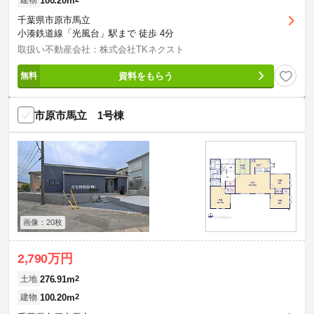
100.20m
建物
千葉県市原市馬立
小湊鉄道線「光風台」駅まで 徒歩 4分
取扱い不動産会社：株式会社TKネクスト
資料をもらう
市原市馬立 1号棟
画像：20枚
2,790万円
276.91m
2
土地
100.20m
2
建物