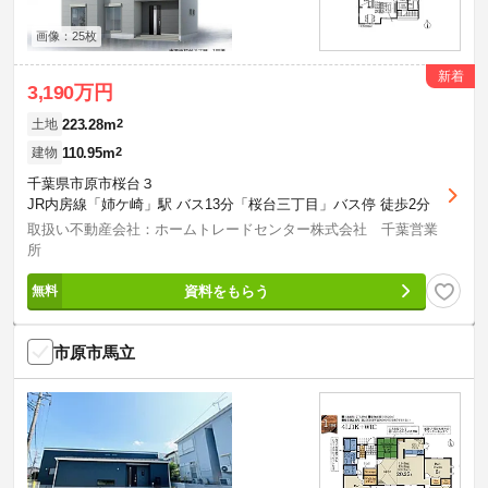
画像：25枚
新着
3,190万円
223.28m
2
土地
110.95m
2
建物
千葉県市原市桜台３
JR内房線「姉ケ崎」駅 バス13分「桜台三丁目」バス停 徒歩2分
取扱い不動産会社：ホームトレードセンター株式会社 千葉営業
所
資料をもらう
市原市馬立