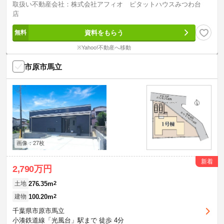
取扱い不動産会社：株式会社アフィオ ピタットハウスみつわ台
店
資料をもらう
※Yahoo!不動産へ移動
市原市馬立
画像：27枚
新着
2,790万円
276.35m
2
土地
100.20m
2
建物
千葉県市原市馬立
小湊鉄道線「光風台」駅まで 徒歩 4分