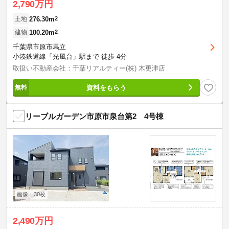
2,790万円
276.30m
2
土地
100.20m
2
建物
千葉県市原市馬立
小湊鉄道線「光風台」駅まで 徒歩 4分
取扱い不動産会社：千葉リアルティー(株) 木更津店
資料をもらう
リーブルガーデン市原市泉台第2 4号棟
画像：30枚
2,490万円