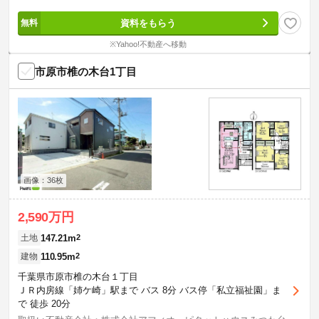
資料をもらう
※Yahoo!不動産へ移動
市原市椎の木台1丁目
画像：36枚
2,590万円
147.21m
2
土地
110.95m
2
建物
千葉県市原市椎の木台１丁目
ＪＲ内房線「姉ケ崎」駅まで バス 8分 バス停「私立福祉園」ま
で 徒歩 20分