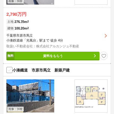
画像：30枚
2,790万円
276.35m
2
土地
100.20m
2
建物
千葉県市原市馬立
小湊鉄道線「光風台」駅まで 徒歩 4分
取扱い不動産会社：株式会社アルカンジュ不動産
資料をもらう
小湊鐡道 市原市馬立 新築戸建
画像：30枚