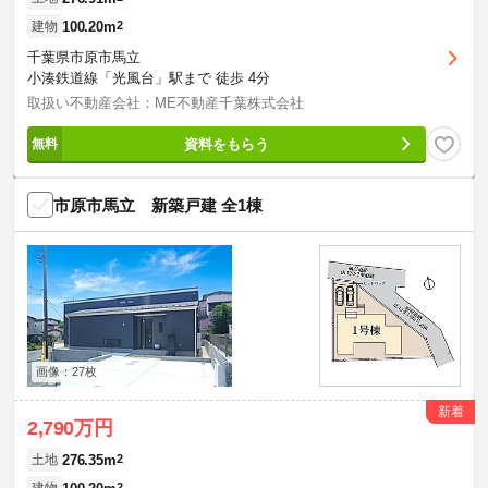
100.20m
2
建物
千葉県市原市馬立
小湊鉄道線「光風台」駅まで 徒歩 4分
取扱い不動産会社：ME不動産千葉株式会社
資料をもらう
市原市馬立 新築戸建 全1棟
画像：27枚
新着
2,790万円
276.35m
2
土地
2