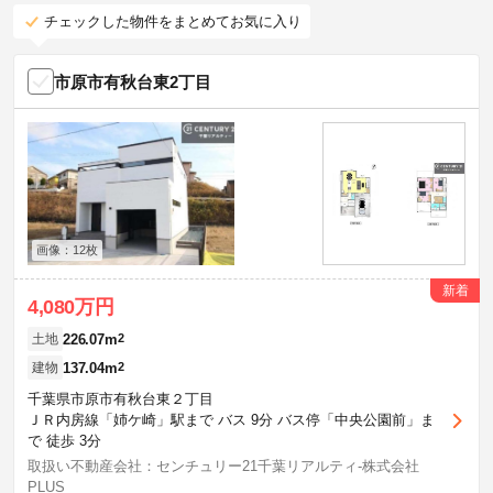
チェックした物件をまとめてお気に入り
市原市有秋台東2丁目
画像：12枚
新着
4,080万円
226.07m
2
土地
137.04m
2
建物
千葉県市原市有秋台東２丁目
ＪＲ内房線「姉ケ崎」駅まで バス 9分 バス停「中央公園前」ま
で 徒歩 3分
取扱い不動産会社：センチュリー21千葉リアルティ-株式会社
PLUS