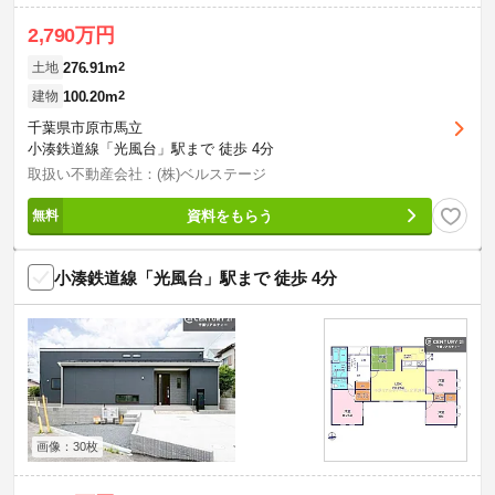
2,790万円
276.91m
2
土地
100.20m
2
建物
千葉県市原市馬立
小湊鉄道線「光風台」駅まで 徒歩 4分
取扱い不動産会社：(株)ベルステージ
資料をもらう
小湊鉄道線「光風台」駅まで 徒歩 4分
画像：30枚