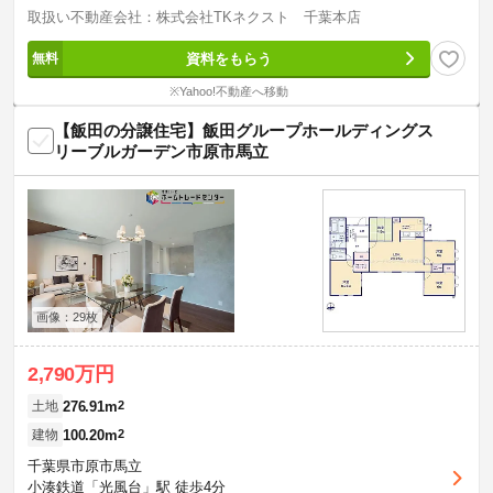
取扱い不動産会社：株式会社TKネクスト 千葉本店
資料をもらう
※Yahoo!不動産へ移動
【飯田の分譲住宅】飯田グループホールディングス
リーブルガーデン市原市馬立
画像：29枚
2,790万円
276.91m
2
土地
100.20m
2
建物
千葉県市原市馬立
小湊鉄道「光風台」駅 徒歩4分