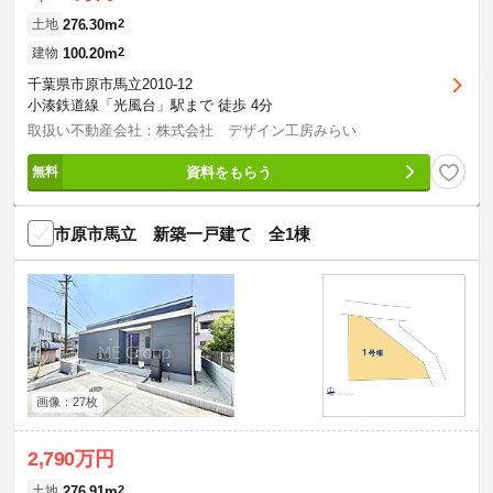
276.30m
2
土地
100.20m
2
建物
千葉県市原市馬立2010-12
小湊鉄道線「光風台」駅まで 徒歩 4分
取扱い不動産会社：株式会社 デザイン工房みらい
資料をもらう
市原市馬立 新築一戸建て 全1棟
画像：27枚
2,790万円
276.91m
2
土地