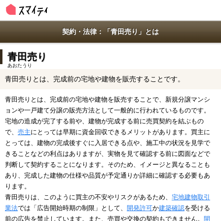
契約・法律：「青田売り」とは
青田売り
あおたうり
青田売りとは、完成前の宅地や建物を販売することです。
青田売りとは、完成前の宅地や建物を販売することで、新規分譲マンシ
ョンや一戸建て分譲の販売方法として一般的に行われているものです。
宅地の造成が完了する前や、建物が完成する前に売買契約を結ぶもの
で、
売主
にとっては早期に資金回収できるメリットがあります。買主に
とっては、建物の完成後すぐに入居できる点や、施工中の状況を見学で
きることなどの利点はありますが、実物を見て確認する前に図面などで
判断して契約することになります。そのため、イメージと異なることも
あり、完成した建物の仕様や品質が予定通りか詳細に確認する必要もあ
ります。
青田売りは、このように買主の不安やリスクがあるため、
宅地建物取引
業法
では「広告開始時期の制限」として、
開発許可
か
建築確認
を受ける
前の広告を禁止しています。また、売買や交換の契約もできません。
開