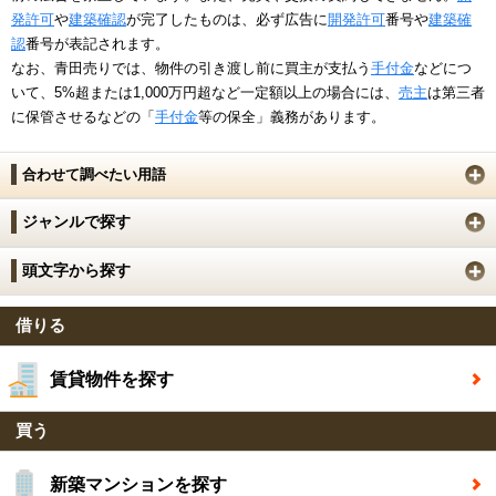
発許可
や
建築確認
が完了したものは、必ず広告に
開発許可
番号や
建築確
認
番号が表記されます。
なお、青田売りでは、物件の引き渡し前に買主が支払う
手付金
などにつ
いて、5%超または1,000万円超など一定額以上の場合には、
売主
は第三者
に保管させるなどの「
手付金
等の保全」義務があります。
合わせて調べたい用語
ジャンルで探す
頭文字から探す
借りる
賃貸物件を探す
買う
新築マンションを探す