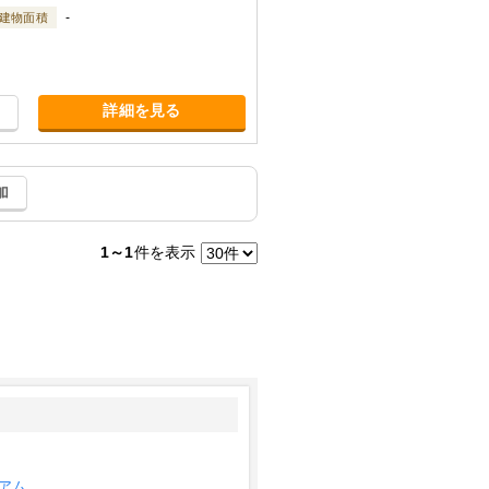
-
建物面積
詳細を見る
加
1～1
件を表示
アム