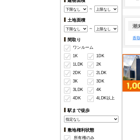
建物面積
～
土地面積
潮
～
香
間取り
ワンルーム
1K
1DK
1LDK
2K
2DK
2LDK
3K
3DK
3LDK
4K
4DK
4LDK以上
駅まで徒歩
敷地権利状態
所有権のみ