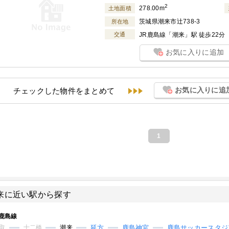
2
278.00m
土地面積
茨城県潮来市辻738-3
所在地
交通
JR鹿島線「潮来」駅 徒歩22分
お気に入りに追加
お気に入りに追
チェックした物件をまとめて
1
来に近い駅から探す
鹿島線
取
十二橋
潮来
延方
鹿島神宮
鹿島サッカースタジ