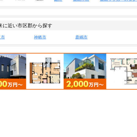
来に近い市区郡から探す
取市
神栖市
鹿嶋市