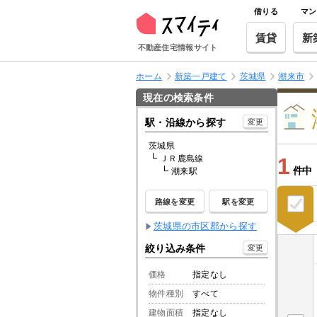
借りる
マン
賃貸
新
不動産住宅情報サイト
ホーム
新築一戸建て
茨城県
潮来市
現在の検索条件
駅・沿線から探す
変更
茨城県
ＪＲ鹿島線
1
件中
潮来駅
路線を変更
駅を変更
茨城県の市区郡から探す
絞り込み条件
変更
価格
指定なし
物件種別
すべて
建物面積
指定なし