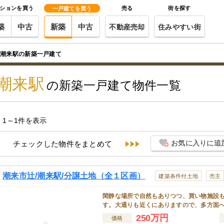
ションを買う
売る
街を探す
一戸建てを買う
築
中古
新築
中古
不動産売却
住みやすい街
潮来駅の新築一戸建て
潮来駅
の新築一戸建て物件一覧
1～1件を表示
お気に入りに追
チェックした物件をまとめて
潮来市辻/潮来駅/分譲土地（全１区画）
建築条件付土地
売主
閑静な場所で自然もありつつ、買い物施設
す。大通りも近くにありますので、多方面
250万円
価格