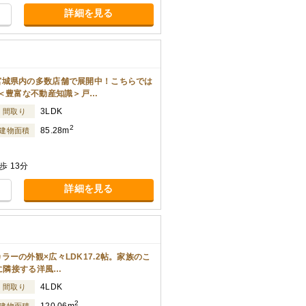
詳細を見る
宮城県内の多数店舗で展開中！こちらでは
.＜豊富な不動産知識＞戸…
3LDK
間取り
2
85.28m
建物面積
 13分
詳細を見る
ーの外観×広々LDK17.2帖。家族のこ
Kに隣接する洋風…
4LDK
間取り
2