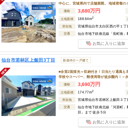
中心に、宮城県内で店舗展開。 地域密着の
3,680万円
価格
2
188.64m
土地面積
宮城県仙台市太白区西の平１丁
所在地
交通
仙台市地下鉄南北線「長町南」駅
お気に入りに追加
仙台市若林区上飯田3丁目
新築仲介一戸建て
■全室2面採光＋収納付き！日当たり通風も
学校やスーパー、郵便局等が徒歩圏内！～
3,690万円
価格
2
174.77m
土地面積
宮城県仙台市若林区上飯田３丁
所在地
交通
仙台市地下鉄南北線「河原町」駅
目」まで 徒歩 5分
お気に入りに追加