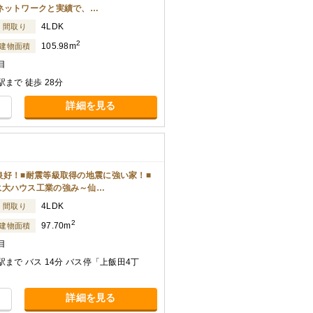
ネットワークと実績で、…
4LDK
間取り
2
105.98m
建物面積
目
まで 徒歩 28分
詳細を見る
良好！■耐震等級取得の地震に強い家！■
永大ハウス工業の強み～仙…
4LDK
間取り
2
97.70m
建物面積
目
まで バス 14分 バス停「上飯田4丁
詳細を見る