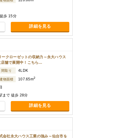
120.06m
建物面積
歩 15分
詳細を見る
ミリークローゼットの収納力～永大ハウス
数店舗で展開中！こちら…
4LDK
間取り
2
107.65m
建物面積
目
まで 徒歩 28分
詳細を見る
株式会社永大ハウス工業の強み～仙台市を