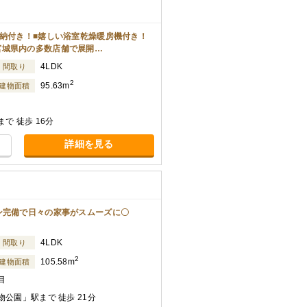
収納付き！■嬉しい浴室乾燥暖房機付き！
宮城県内の多数店舗で展開…
4LDK
間取り
2
95.63m
建物面積
で 徒歩 16分
詳細を見る
ン完備で日々の家事がスムーズに〇
4LDK
間取り
2
105.58m
建物面積
目
公園」駅まで 徒歩 21分