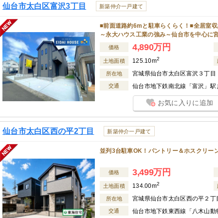
仙台市太白区富沢3丁目
新築仲介一戸建て
■前面道路約6mと駐車らくらく！■全居室
～永大ハウス工業の強み～仙台市を中心に
4,890万円
価格
2
125.10m
土地面積
宮城県仙台市太白区富沢３丁目
所在地
交通
仙台市地下鉄南北線「富沢」駅ま
お気に入りに追加
仙台市太白区西の平2丁目
新築仲介一戸建て
並列3台駐車OK！パントリー＆ホスクリー
3,499万円
価格
2
134.00m
土地面積
宮城県仙台市太白区西の平２丁
所在地
交通
仙台市地下鉄東西線「八木山動物