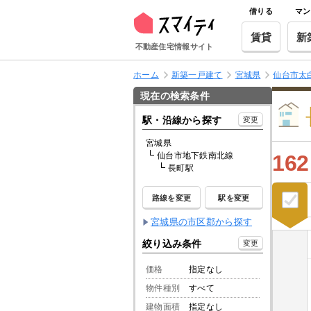
借りる
マン
賃貸
新
不動産住宅情報サイト
ホーム
新築一戸建て
宮城県
仙台市太
現在の検索条件
駅・沿線から探す
変更
宮城県
仙台市地下鉄南北線
162
長町駅
路線を変更
駅を変更
宮城県の市区郡から探す
絞り込み条件
変更
価格
指定なし
物件種別
すべて
建物面積
指定なし