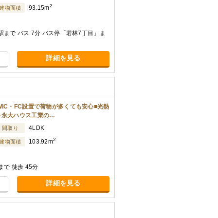
2
93.15m
建物面積
まで バス 7分 バス停「若林7丁目」ま
詳細を見る
IC・FC設置で荷物が多くても安心■光熱
～永大ハウス工業の…
4LDK
間取り
2
103.92m
建物面積
で 徒歩 45分
詳細を見る