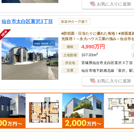
お気に入りに追加
仙台市太白区富沢3丁目
新築仲介一戸建て
■防犯面・日当たりに優れた角地！■前面道
光採用！～永大ハウス工業の強み～仙台市
4,990万円
価格
2
107.03m
土地面積
宮城県仙台市太白区富沢３丁目
所在地
交通
仙台市地下鉄南北線「富沢」駅ま
お気に入りに追加