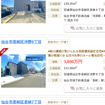
2
138.35m
土地面積
宮城県仙台市若林区若林６丁目
所在地
交通
仙台市地下鉄南北線「河原町」駅
で 徒歩 3分
お気に入りに追加
仙台市若林区沖野6丁目
新築仲介一戸建て
■税の優遇が受けられる長期優良認定住宅■W
費が軽減できるZEH水準のオール電化住宅
3,890万円
価格
2
131.58m
土地面積
宮城県仙台市若林区沖野６丁目
所在地
交通
仙台市地下鉄南北線「長町」駅ま
お気に入りに追加
仙台市若林区若林7丁目
新築仲介一戸建て