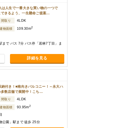
入は人生で一番大きな買い物の一つで
にできるよう、一生懸命ご提案…
4LDK
間取り
2
109.30m
建物面積
まで バス 7分 バス停「若林7丁目」ま
詳細を見る
収納付き！■南向きバルコニー！～永大ハ
の多数店舗で展開中！こち…
4LDK
間取り
2
93.95m
建物面積
目
公園」駅まで 徒歩 25分