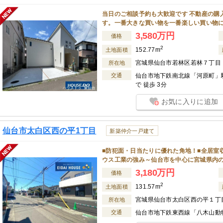
当日のご相談予約も大歓迎です 不動産の購
す。一番大きな買い物を一番楽しい買い物
3,580万円
価格
2
152.77m
土地面積
宮城県仙台市若林区若林７丁目
所在地
交通
仙台市地下鉄南北線「河原町」駅
で 徒歩 3分
お気に入りに追加
仙台市太白区西の平1丁目
新築仲介一戸建て
■防犯面・日当たりに優れた角地！■全居室
ウス工業の強み～仙台市を中心に宮城県内
3,180万円
価格
2
131.57m
土地面積
宮城県仙台市太白区西の平１丁
所在地
交通
仙台市地下鉄東西線「八木山動物