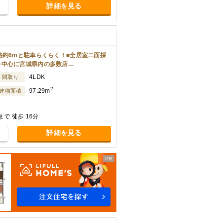
詳細を見る
路約6mと駐車らくらく！■全居室二面採
を中心に宮城県内の多数店…
4LDK
間取り
2
97.29m
建物面積
で 徒歩 16分
詳細を見る