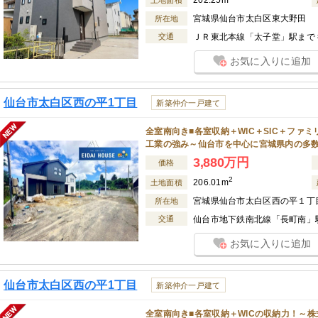
202.25m
土地面積
宮城県仙台市太白区東大野田
所在地
交通
ＪＲ東北本線「太子堂」駅まで 徒
お気に入りに追加
仙台市太白区西の平1丁目
新築仲介一戸建て
全室南向き■各室収納＋WIC＋SIC＋ファ
工業の強み～仙台市を中心に宮城県内の多
3,880万円
価格
2
206.01m
土地面積
宮城県仙台市太白区西の平１丁
所在地
交通
仙台市地下鉄南北線「長町南」駅
お気に入りに追加
仙台市太白区西の平1丁目
新築仲介一戸建て
全室南向き■各室収納＋WICの収納力！～