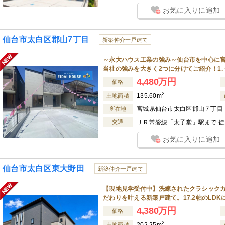
お気に入りに追加
仙台市太白区郡山7丁目
新築仲介一戸建て
～永大ハウス工業の強み～仙台市を中心に
当社の強みを大きく2つに分けてご紹介！1
4,480万円
価格
2
135.60m
土地面積
宮城県仙台市太白区郡山７丁目
所在地
交通
ＪＲ常磐線「太子堂」駅まで 徒歩
お気に入りに追加
仙台市太白区東大野田
新築仲介一戸建て
【現地見学受付中】洗練されたクラシックカラ
だわりを叶える新築戸建て。17.2帖のLD
4,380万円
価格
2