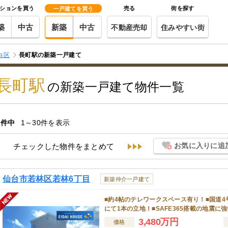
ションを買う
売る
街を探す
一戸建てを買う
築
中古
新築
中古
不動産売却
住みやすい街
白区
長町駅の新築一戸建て
長町駅
の新築一戸建て物件一覧
件中
1～30件を表示
お気に入りに追
チェックした物件をまとめて
仙台市若林区若林6丁目
新築仲介一戸建て
■約4帖のテレワークスペース有り！■国道
にて1本の立地！■SAFE365搭載の地震に
3,480万円
価格