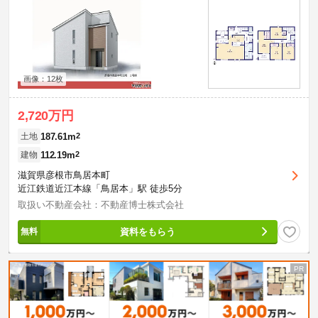
画像：12枚
2,720万円
187.61m
2
土地
112.19m
2
建物
滋賀県彦根市鳥居本町
近江鉄道近江本線「鳥居本」駅 徒歩5分
取扱い不動産会社：不動産博士株式会社
資料をもらう