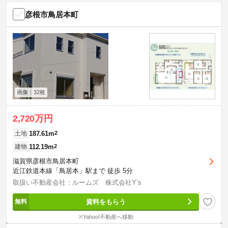
彦根市鳥居本町
画像：32枚
2,720万円
187.61m
2
土地
112.19m
2
建物
滋賀県彦根市鳥居本町
近江鉄道本線「鳥居本」駅まで 徒歩 5分
取扱い不動産会社：ルームズ 株式会社Y’s
資料をもらう
※Yahoo!不動産へ移動