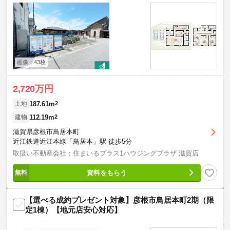
画像：43枚
2,720万円
187.61m
2
土地
112.19m
2
建物
滋賀県彦根市鳥居本町
近江鉄道近江本線「鳥居本」駅 徒歩5分
取扱い不動産会社：住まいるプラス1ハウジングプラザ 滋賀店
資料をもらう
【選べる成約プレゼント対象】彦根市鳥居本町2期（限
定1棟）【地元店安心対応】