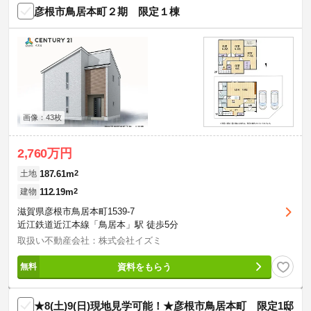
彦根市鳥居本町２期 限定１棟
画像：43枚
2,760万円
187.61m
2
土地
112.19m
2
建物
滋賀県彦根市鳥居本町1539-7
近江鉄道近江本線「鳥居本」駅 徒歩5分
取扱い不動産会社：株式会社イズミ
資料をもらう
★8(土)9(日)現地見学可能！★彦根市鳥居本町 限定1邸