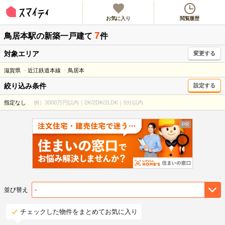
お気に入り
閲覧履歴
7
鳥居本駅
の新築一戸建て
件
対象エリア
変更する
滋賀県
近江鉄道本線
鳥居本
絞り込み条件
設定する
指定なし
例）3000万円以内｜2K/2DK/2LDK｜5分以内
並び替え
チェックした物件をまとめてお気に入り