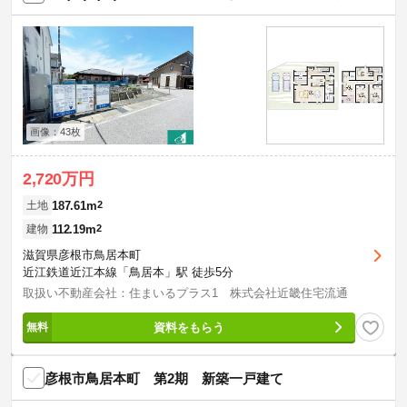
画像：43枚
2,720万円
187.61m
2
土地
112.19m
2
建物
滋賀県彦根市鳥居本町
近江鉄道近江本線「鳥居本」駅 徒歩5分
取扱い不動産会社：住まいるプラス1 株式会社近畿住宅流通
資料をもらう
彦根市鳥居本町 第2期 新築一戸建て