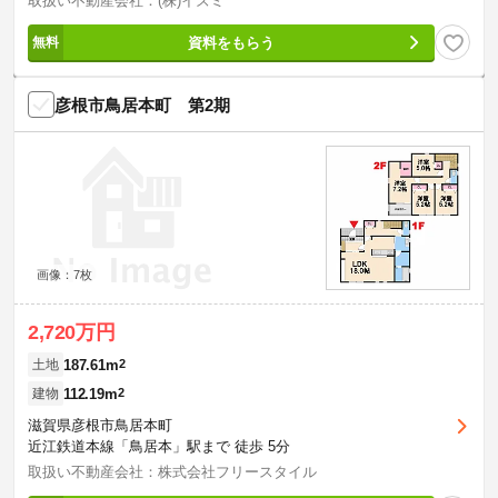
取扱い不動産会社：(株)イズミ
資料をもらう
彦根市鳥居本町 第2期
画像：7枚
2,720万円
187.61m
2
土地
112.19m
2
建物
滋賀県彦根市鳥居本町
近江鉄道本線「鳥居本」駅まで 徒歩 5分
取扱い不動産会社：株式会社フリースタイル