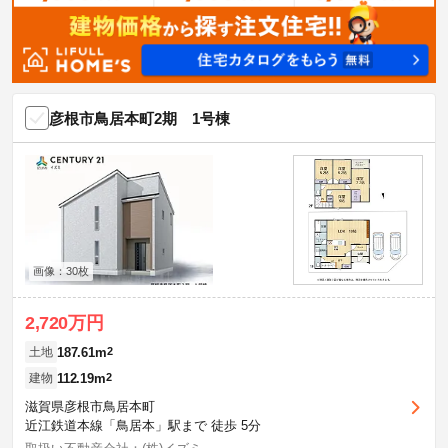
彦根市鳥居本町2期 1号棟
画像：30枚
2,720万円
187.61m
2
土地
112.19m
2
建物
滋賀県彦根市鳥居本町
近江鉄道本線「鳥居本」駅まで 徒歩 5分