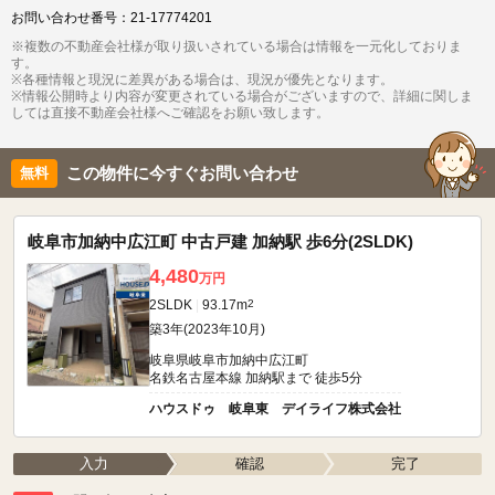
お問い合わせ番号：21-17774201
※複数の不動産会社様が取り扱いされている場合は情報を一元化しておりま
す。
※各種情報と現況に差異がある場合は、現況が優先となります。
※情報公開時より内容が変更されている場合がございますので、詳細に関しま
しては直接不動産会社様へご確認をお願い致します。
この物件に今すぐお問い合わせ
岐阜市加納中広江町 中古戸建 加納駅 歩6分(2SLDK)
4,480
万円
2SLDK
93.17m
2
築3年(2023年10月)
岐阜県岐阜市加納中広江町
名鉄名古屋本線 加納駅まで 徒歩5分
ハウスドゥ 岐阜東 デイライフ株式会社
入力
確認
完了