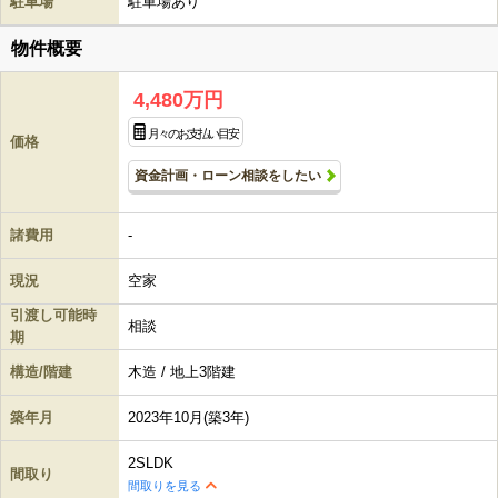
駐車場
駐車場あり
物件概要
4,480万円
月々のお支払い目安
価格
資金計画・ローン相談をしたい
諸費用
-
現況
空家
引渡し可能時
相談
期
構造/階建
木造 / 地上3階建
築年月
2023年10月(築3年)
2SLDK
間取り
間取りを見る