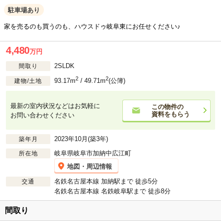
駐車場あり
家を売るのも買うのも、ハウスドゥ岐阜東にお任せください♪
4,480
万円
2SLDK
間取り
2
2
93.17m
/ 49.71m
(公簿)
建物/土地
最新の室内状況などはお気軽に
この物件の
資料をもらう
お問い合わせください
2023年10月(築3年)
築年月
岐阜県岐阜市加納中広江町
所在地
地図・周辺情報
名鉄名古屋本線 加納駅まで 徒歩5分
交通
名鉄名古屋本線 名鉄岐阜駅まで 徒歩8分
間取り