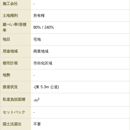
施工会社
-
土地権利
所有権
建ぺい率/容積
80% / 240%
率
地目
宅地
用途地域
商業地域
都市計画
市街化区域
地勢
-
接道状況
-(東 5.3m 公道)
私道負担面積
2
-m
セットバック
-
国土法届出
不要