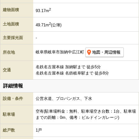
建物面積
2
93.17m
土地面積
2
49.71m
(公簿)
主要採光面
-
岐阜県岐阜市加納中広江町
所在地
地図・周辺情報
名鉄名古屋本線 加納駅まで 徒歩5分
交通
名鉄名古屋本線 名鉄岐阜駅まで 徒歩8分
詳細情報
設備・条件
公営水道、プロパンガス、下水
空有(駐車場料金：無料、駐車場空き台数：1台、駐車場
駐車場
までの距離：0m、備考：ビルドインガレージ)
総戸数
1戸