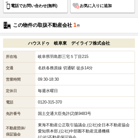
電話で
お問い合わせ(無料)
お気に入りに追加
1
この物件の取扱不動産会社
件
ハウスドゥ 岐阜東 デイライフ株式会社
岐阜県羽島郡三宅５丁目215
所在地
名鉄各務原線 切通駅 徒歩14分
交通
09:30-18:30
営業時間
毎週水曜日
定休日
0120-315-370
電話
国土交通大臣免許(2)第9483号
免許番号
東海不動産公正取引協議会,(公社)全日本不動産協会
不動産団体/
愛知県本部,(公社)中部圏不動産流通機構
保証協会
(公社)不動産保証協会