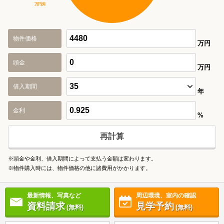
万円/月
物件価格
万円
頭金
万円
借入期間
年
金利
%
再計算
※頭金や金利、借入期間によって支払う金額は変わります。
※物件購入時には、物件価格の他に諸費用がかかります。
最新情報、写真など
周辺環境、室内の確認
資料請求
見学予約
(無料)
(無料)