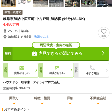
中古一戸建て
岐阜市加納中広江町 中古戸建 加納駅 歩6分(2SLDK)
4,480
万円
2SLDK
築3年
加納駅まで 歩5分
地図をみる
周辺環境
・
室内の確認
内見できるか聞いてみる
資料がほしい
写真がほしい
今すぐ電話
ハウスドゥ 岐阜東 デイライフ株式会社
営業時間
09:30-18:30
間取り
特徴・概要
詳細
不動産会社
おすすめポイント