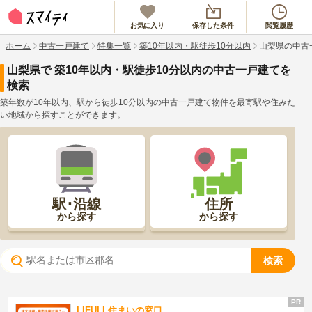
お気に入り
保存した条件
閲覧履歴
ホーム
中古一戸建て
特集一覧
築10年以内・駅徒歩10分以内
山梨県の中古
山梨県
で
築10年以内・駅徒歩10分以内
の中古一戸建てを
検索
築年数が10年以内、駅から徒歩10分以内の中古一戸建て物件を最寄駅や住みた
い地域から探すことができます。
駅･沿線
住所
から探す
から探す
検索
LIFULL住まいの窓口