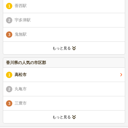
香西駅
1
宇多津駅
2
鬼無駅
3
もっと見る
香川県の人気の市区郡
高松市
1
丸亀市
2
三豊市
3
もっと見る