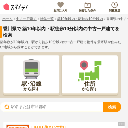
お気に入り
保存した条件
閲覧履歴
ホーム
中古一戸建て
特集一覧
築10年以内・駅徒歩10分以内
香川県の中古
香川県
で
築10年以内・駅徒歩10分以内
の中古一戸建てを
検索
築年数が10年以内、駅から徒歩10分以内の中古一戸建て物件を最寄駅や住みた
い地域から探すことができます。
駅･沿線
住所
から探す
から探す
検索
LIFULL住まいの窓口