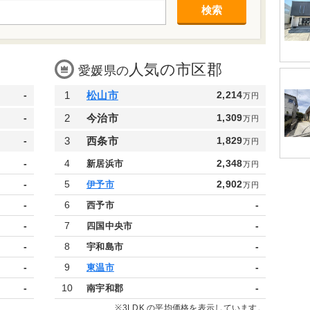
検索
人気の市区郡
愛媛県の
-
1
松山市
2,214
万円
-
2
今治市
1,309
万円
-
3
西条市
1,829
万円
-
4
2,348
新居浜市
万円
-
5
2,902
伊予市
万円
-
6
-
西予市
-
7
-
四国中央市
-
8
-
宇和島市
-
9
-
東温市
-
10
-
南宇和郡
※3LDK の平均価格を表示しています。