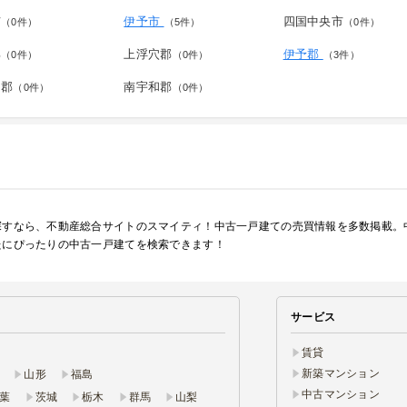
市
伊予市
四国中央市
（0件）
（5件）
（0件）
郡
上浮穴郡
伊予郡
（0件）
（0件）
（3件）
和郡
南宇和郡
（0件）
（0件）
探すなら、不動産総合サイトのスマイティ！中古一戸建ての売買情報を多数掲載。
たにぴったりの中古一戸建てを検索できます！
サービス
賃貸
新築マンション
山形
福島
中古マンション
葉
茨城
栃木
群馬
山梨