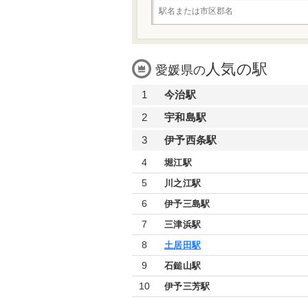
人気の駅
愛媛県の
1
今治駅
2
宇和島駅
3
伊予西条駅
4
堀江駅
5
川之江駅
6
伊予三島駅
7
三津浜駅
8
土居田駅
9
石鎚山駅
10
伊予三芳駅