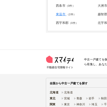
西条市
大洲
（0件）
東温市
越智
（2件）
西宇和郡
北宇
（0件）
中古一戸建てを
ら収集し、あな
不動産住宅情報サイト
全国から中古一戸建てを探す
北海道
北海道
東北
宮城
青森
岩手
秋田
関東
東京
神奈川
埼玉
千