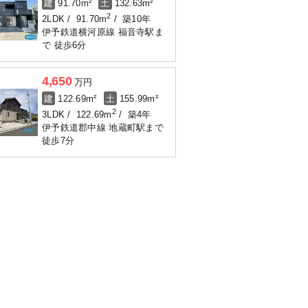
建
91.70m²
土
132.63m²
2
2LDK
91.70m
築10年
伊予鉄道横河原線 福音寺駅ま
で 徒歩6分
4,650
万円
建
122.69m²
土
155.99m²
2
3LDK
122.69m
築4年
伊予鉄道郡中線 地蔵町駅まで
徒歩7分