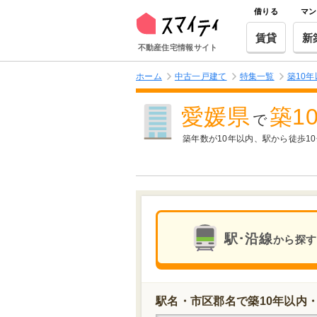
借りる
マン
賃貸
新
不動産住宅情報サイト
ホーム
中古一戸建て
特集一覧
築10
愛媛県
築1
で
築年数が10年以内、駅から徒歩
駅･沿線
から探す
駅名・市区郡名で築10年以内