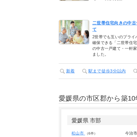
二世帯住宅向きの中古
て
2世帯でも互いのプライ
確保できる「二世帯住
の中古一戸建て・一軒
ました。
新着
駅まで徒歩3分以内
愛媛県の市区郡から築10
愛媛県 市部
松山市
今治
（6件）