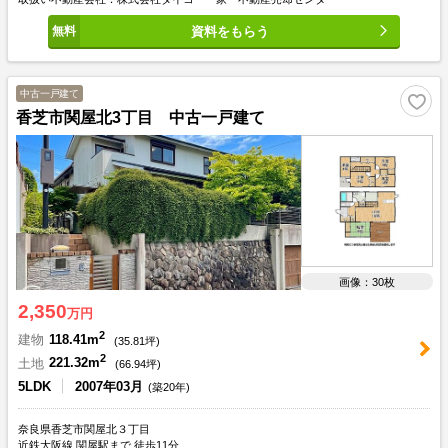
資料をもらう
中古一戸建て
香芝市関屋北3丁目 中古一戸建て
画像：30枚
2,350
万円
2
建物
118.41m
(
35.81
坪)
2
土地
221.32m
(
66.94
坪)
5LDK
2007年03月
(築20年)
奈良県香芝市関屋北３丁目
近鉄大阪線 関屋駅まで 徒歩11分