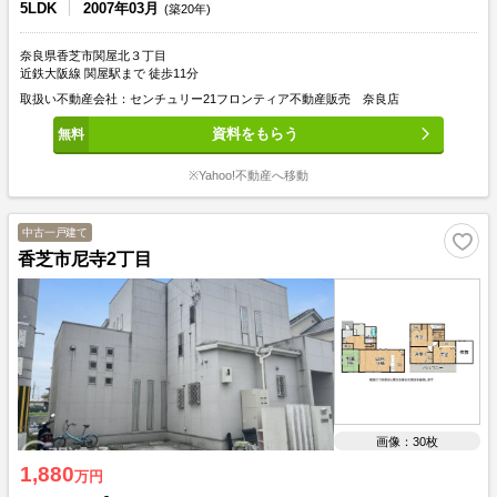
5LDK
2007年03月
(築20年)
奈良県香芝市関屋北３丁目
近鉄大阪線 関屋駅まで 徒歩11分
取扱い不動産会社：センチュリー21フロンティア不動産販売 奈良店
資料をもらう
※Yahoo!不動産へ移動
中古一戸建て
香芝市尼寺2丁目
画像：30枚
1,880
万円