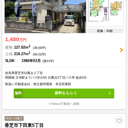
画像：30枚
1,480
万円
2
建物
127.82m
(
38.66
坪)
2
土地
218.27m
(
66.02
坪)
5LDK
1986年03月
(築41年)
奈良県香芝市白鳳台２丁目
関西線 王寺駅までバス約14分 白鳳台2丁目バス停 徒歩5分
取扱い不動産会社：牧主都市開発 本店営業部
資料をもらう
※Yahoo!不動産へ移動
中古一戸建て
香芝市下田東5丁目