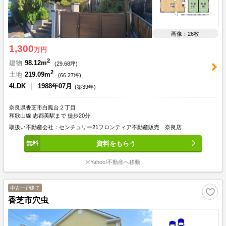
画像：26枚
1,300
万円
2
建物
98.12m
(
29.68
坪)
2
土地
219.09m
(
66.27
坪)
4LDK
1988年07月
(築39年)
奈良県香芝市白鳳台２丁目
和歌山線 志都美駅まで 徒歩20分
取扱い不動産会社：センチュリー21フロンティア不動産販売 奈良店
資料をもらう
※Yahoo!不動産へ移動
中古一戸建て
香芝市穴虫