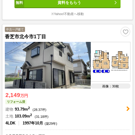
資料をもらう
※Yahoo!不動産へ移動
中古一戸建て
香芝市北今市1丁目
画像：30枚
2,149
万円
リフォーム済
2
建物
93.79m
(
28.37
坪)
2
土地
103.09m
(
31.18
坪)
4LDK
1997年10月
(築29年)