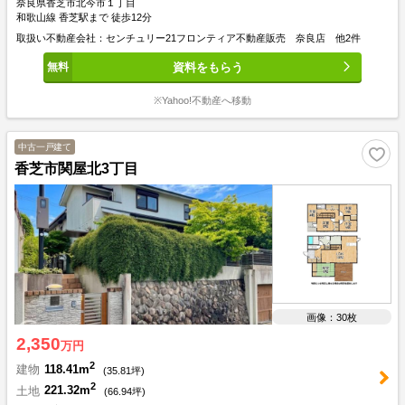
奈良県香芝市北今市１丁目
和歌山線 香芝駅まで 徒歩12分
取扱い不動産会社：センチュリー21フロンティア不動産販売 奈良店 他2件
資料をもらう
※Yahoo!不動産へ移動
中古一戸建て
香芝市関屋北3丁目
画像：30枚
2,350
万円
2
建物
118.41m
(
35.81
坪)
2
土地
221.32m
(
66.94
坪)