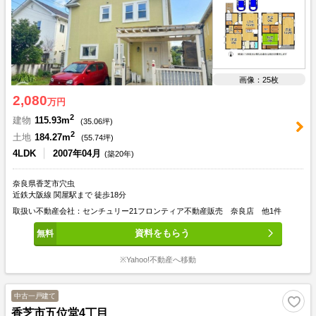
画像：25枚
2,080
万円
2
建物
115.93m
(
35.06
坪)
2
土地
184.27m
(
55.74
坪)
4LDK
2007年04月
(築20年)
奈良県香芝市穴虫
近鉄大阪線 関屋駅まで 徒歩18分
取扱い不動産会社：センチュリー21フロンティア不動産販売 奈良店 他1件
資料をもらう
※Yahoo!不動産へ移動
中古一戸建て
香芝市五位堂4丁目