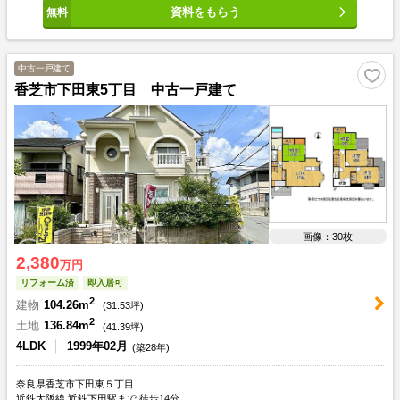
資料をもらう
中古一戸建て
香芝市下田東5丁目 中古一戸建て
画像：30枚
2,380
万円
リフォーム済
即入居可
2
建物
104.26m
(
31.53
坪)
2
土地
136.84m
(
41.39
坪)
4LDK
1999年02月
(築28年)
奈良県香芝市下田東５丁目
近鉄大阪線 近鉄下田駅まで 徒歩14分