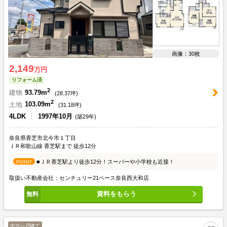
画像：30枚
2,149
万円
リフォーム済
2
建物
93.79m
(
28.37
坪)
2
土地
103.09m
(
31.18
坪)
4LDK
1997年10月
(築29年)
奈良県香芝市北今市１丁目
ＪＲ和歌山線 香芝駅まで 徒歩12分
■ＪＲ香芝駅より徒歩12分！スーパーや小学校も近接！
POINT
取扱い不動産会社：センチュリー21ベース奈良西大和店
資料をもらう
中古一戸建て