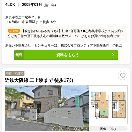
4LDK
2008年01月
(築19年)
奈良県香芝市尼寺２丁目
ＪＲ和歌山線 畠田駅まで 徒歩15分
【吹き抜けのあるおうち♪】駐車2台可能！■志都美小学校まで徒歩約8
POINT
分とお子様の登下校も安心の距離■複数のスーパーがありお買い物も便利です
■IHコンロなのでお手入れも楽々です
取扱い不動産会社：センチュリー21 株式会社フロンティア不動産販売 奈良店
資料をもらう
中古一戸建て
近鉄大阪線 二上駅まで 徒歩17分
画像：29枚