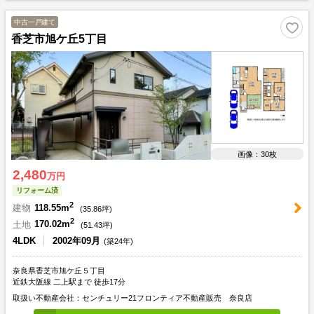
中古一戸建て
香芝市旭ケ丘5丁目
画像：30枚
2,480
万円
リフォーム済
2
建物
118.55m
(
35.86
坪)
2
土地
170.02m
(
51.43
坪)
4LDK
2002年09月
(築24年)
奈良県香芝市旭ケ丘５丁目
近鉄大阪線 二上駅まで 徒歩17分
取扱い不動産会社：センチュリー21フロンティア不動産販売 奈良店