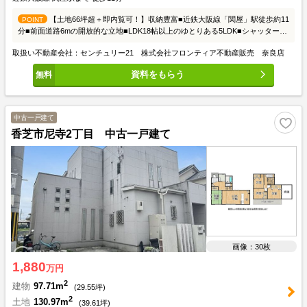
【土地66坪超＋即内覧可！】収納豊富■近鉄大阪線「関屋」駅徒歩約11
POINT
分■前面道路6mの開放的な立地■LDK18帖以上のゆとりある5LDK■シャッター付
ガレージ完備で愛車も安心
取扱い不動産会社：センチュリー21 株式会社フロンティア不動産販売 奈良店
資料をもらう
中古一戸建て
香芝市尼寺2丁目 中古一戸建て
画像：30枚
1,880
万円
2
建物
97.71m
(
29.55
坪)
2
土地
130.97m
(
39.61
坪)