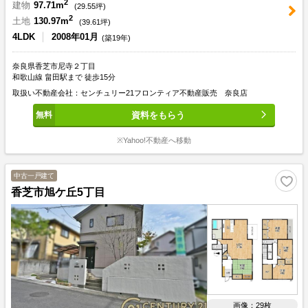
2
建物
97.71m
(
29.55
坪)
2
土地
130.97m
(
39.61
坪)
4LDK
2008年01月
(築19年)
奈良県香芝市尼寺２丁目
和歌山線 畠田駅まで 徒歩15分
取扱い不動産会社：センチュリー21フロンティア不動産販売 奈良店
資料をもらう
※Yahoo!不動産へ移動
中古一戸建て
香芝市旭ケ丘5丁目
画像：29枚