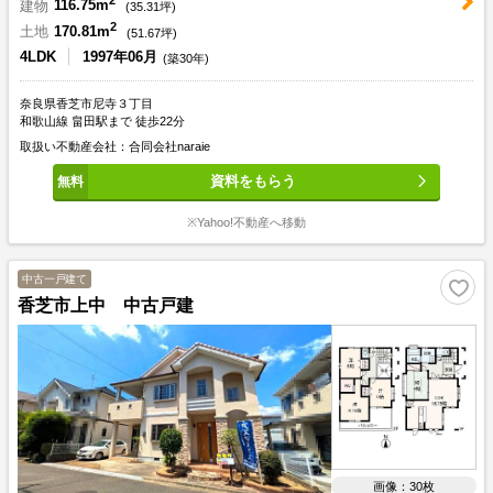
2
建物
116.75m
(
35.31
坪)
2
土地
170.81m
(
51.67
坪)
4LDK
1997年06月
(築30年)
奈良県香芝市尼寺３丁目
和歌山線 畠田駅まで 徒歩22分
取扱い不動産会社：合同会社naraie
資料をもらう
※Yahoo!不動産へ移動
中古一戸建て
香芝市上中 中古戸建
画像：30枚