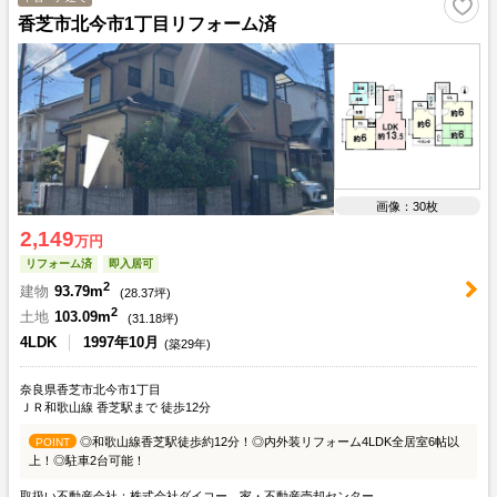
香芝市北今市1丁目リフォーム済
画像：30枚
2,149
万円
リフォーム済
即入居可
2
建物
93.79m
(
28.37
坪)
2
土地
103.09m
(
31.18
坪)
4LDK
1997年10月
(築29年)
奈良県香芝市北今市1丁目
ＪＲ和歌山線 香芝駅まで 徒歩12分
◎和歌山線香芝駅徒歩約12分！◎内外装リフォーム4LDK全居室6帖以
POINT
上！◎駐車2台可能！
取扱い不動産会社：株式会社ダイコー 家・不動産売却センター