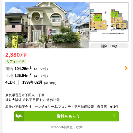
画像：30枚
2,380
万円
リフォーム済
2
建物
104.26m
(
31.53
坪)
2
土地
136.84m
(
41.39
坪)
4LDK
1999年02月
(築28年)
奈良県香芝市下田東５丁目
近鉄大阪線 近鉄下田駅まで 徒歩14分
取扱い不動産会社：センチュリー21フロンティア不動産販売 奈良店 他1件
資料をもらう
※Yahoo!不動産へ移動