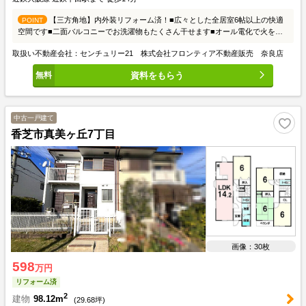
【三方角地】内外装リフォーム済！■広々とした全居室6帖以上の快適
POINT
空間です■二面バルコニーでお洗濯物もたくさん干せます■オール電化で火を使
わないのでお子様やご高齢の方も安心！
取扱い不動産会社：センチュリー21 株式会社フロンティア不動産販売 奈良店
資料をもらう
中古一戸建て
香芝市真美ヶ丘7丁目
画像：30枚
598
万円
リフォーム済
2
建物
98.12m
(
29.68
坪)