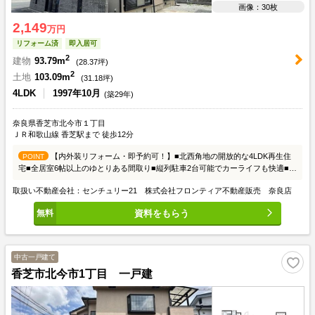
画像：30枚
2,149
万円
リフォーム済
即入居可
2
建物
93.79m
(
28.37
坪)
2
土地
103.09m
(
31.18
坪)
4LDK
1997年10月
(築29年)
奈良県香芝市北今市１丁目
ＪＲ和歌山線 香芝駅まで 徒歩12分
【内外装リフォーム・即予約可！】■北西角地の開放的な4LDK再生住
POINT
宅■全居室6帖以上のゆとりある間取り■縦列駐車2台可能でカーライフも快適■令
和8年7月リフォームで生まれ変わります
取扱い不動産会社：センチュリー21 株式会社フロンティア不動産販売 奈良店
資料をもらう
中古一戸建て
香芝市北今市1丁目 一戸建