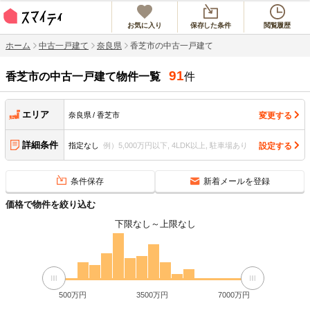
お気に入り
保存した条件
閲覧履歴
ホーム
中古一戸建て
奈良県
香芝市の中古一戸建て
91
香芝市
の中古一戸建て物件一覧
件
エリア
変更する
奈良県
香芝市
詳細条件
設定する
指定なし
例）5,000万円以下, 4LDK以上, 駐車場あり
条件保存
新着メールを登録
価格で物件を絞り込む
下限なし
～
上限なし
500万円
3500万円
7000万円