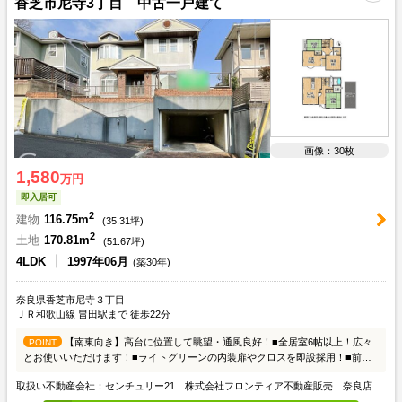
香芝市尼寺3丁目 中古一戸建て
画像：30枚
1,580
万円
即入居可
2
建物
116.75m
(
35.31
坪)
2
土地
170.81m
(
51.67
坪)
4LDK
1997年06月
(築30年)
奈良県香芝市尼寺３丁目
ＪＲ和歌山線 畠田駅まで 徒歩22分
【南東向き】高台に位置して眺望・通風良好！■全居室6帖以上！広々
POINT
とお使いいただけます！■ライトグリーンの内装扉やクロスを即設採用！■前道
6m以上で、車の出入りもスムーズ
取扱い不動産会社：センチュリー21 株式会社フロンティア不動産販売 奈良店