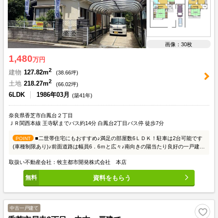
画像：30枚
1,480
万円
2
建物
127.82m
(
38.66
坪)
2
土地
218.27m
(
66.02
坪)
6LDK
1986年03月
(築41年)
奈良県香芝市白鳳台２丁目
ＪＲ関西本線 王寺駅までバス約14分 白鳳台2丁目バス停 徒歩7分
■二世帯住宅にもおすすめ♪満足の部屋数6ＬＤＫ！駐車は2台可能です
POINT
(車種制限あり)♪前面道路は幅員6．6ｍと広々♪南向きの陽当たり良好の一戸建て
です♪是非ご覧ください
取扱い不動産会社：牧主都市開発株式会社 本店
資料をもらう
中古一戸建て