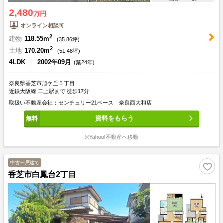
2,480
万円
オンライン相談可
2
建物
118.55m
(
35.86
坪)
2
土地
170.20m
(
51.48
坪)
4LDK
2002年09月
(築24年)
奈良県香芝市旭ケ丘５丁目
近鉄大阪線 二上駅まで 徒歩17分
取扱い不動産会社：センチュリー21ベース 奈良西大和店
資料をもらう
※Yahoo!不動産へ移動
中古一戸建て
香芝市白鳳台2丁目