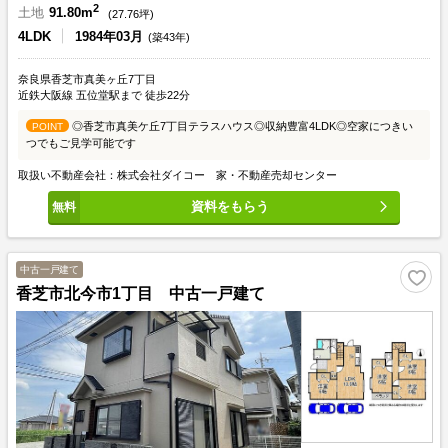
2
土地
91.80m
(
27.76
坪)
4LDK
1984年03月
(築43年)
奈良県香芝市真美ヶ丘7丁目
近鉄大阪線 五位堂駅まで 徒歩22分
◎香芝市真美ケ丘7丁目テラスハウス◎収納豊富4LDK◎空家につきい
POINT
つでもご見学可能です
取扱い不動産会社：株式会社ダイコー 家・不動産売却センター
資料をもらう
中古一戸建て
香芝市北今市1丁目 中古一戸建て