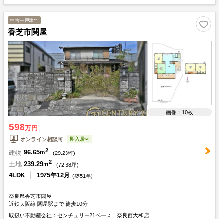
中古一戸建て
香芝市関屋
画像：10枚
598
万円
即入居可
オンライン相談可
2
建物
96.65m
(
29.23
坪)
2
土地
239.29m
(
72.38
坪)
4LDK
1975年12月
(築51年)
奈良県香芝市関屋
近鉄大阪線 関屋駅まで 徒歩10分
取扱い不動産会社：センチュリー21ベース 奈良西大和店