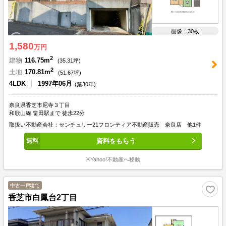
画像：30枚
1,580
万円
2
建物
116.75m
(
35.31
坪)
2
土地
170.81m
(
51.67
坪)
4LDK
1997年06月
(築30年)
奈良県香芝市尼寺３丁目
和歌山線 畠田駅まで 徒歩22分
取扱い不動産会社：センチュリー21フロンティア不動産販売 奈良店 他1件
資料をもらう
※Yahoo!不動産へ移動
中古一戸建て
香芝市白鳳台2丁目