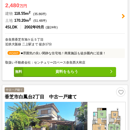
2,480
万円
2
建物
118.55m
(
35.86
坪)
2
土地
170.20m
(
51.48
坪)
4SLDK
2002年09月
(築24年)
奈良県香芝市旭ケ丘５丁目
近鉄大阪線 二上駅まで 徒歩17分
■雰囲気の良い閑静な住宅地！商業施設も徒歩圏内に近接！
POINT
取扱い不動産会社：センチュリー21ベース奈良西大和店
資料をもらう
中古一戸建て
香芝市白鳳台2丁目 中古一戸建て