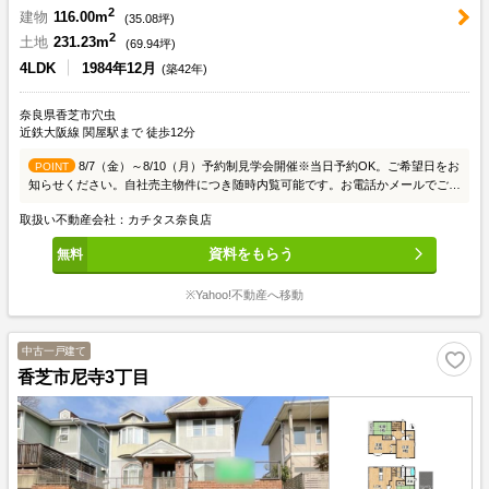
2
建物
116.00m
(
35.08
坪)
2
土地
231.23m
(
69.94
坪)
4LDK
1984年12月
(築42年)
奈良県香芝市穴虫
近鉄大阪線 関屋駅まで 徒歩12分
8/7（金）～8/10（月）予約制見学会開催※当日予約OK。ご希望日をお
POINT
知らせください。自社売主物件につき随時内覧可能です。お電話かメールでご希
望日をお知らせください。【リフォーム内容】シロアリ工防除工事、クリーニン
取扱い不動産会社：カチタス奈良店
グ、鍵交換、雨漏り点検、設備点検駐車場拡張、外壁塗装システムキッチン交
換、ユニットバス交換、トイレ交換、洗面化粧台交換間取変更、床材上張り、シ
資料をもらう
ューズボックス交換、クロス張替え給湯器交換、インターホン設置、火災警報器
設置、照明器具交換【おすすめポイント】・シロアリ防除工事施工後5年間保
※Yahoo!不動産へ移動
証・返済額や融資可能額など、お客様のご希望にあわせてご提案。住宅ローンが
初めての方でもお気軽にご相談ください【周辺施設】・香芝市立関屋小学校
1900m（徒歩24分）・香芝市立香芝西中学校 1600m（徒歩20分）・万代香芝
中古一戸建て
二上店様 2900m（徒歩37分）・ファミリーマート香芝高山台店様
3100m（徒歩約39分）
香芝市尼寺3丁目