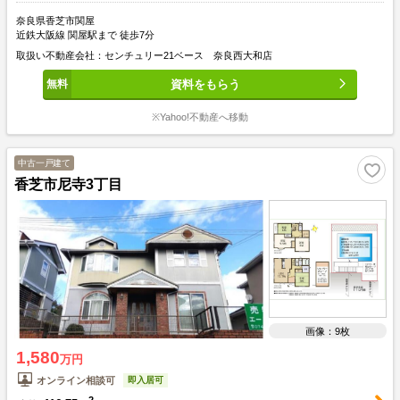
奈良県香芝市関屋
近鉄大阪線 関屋駅まで 徒歩7分
取扱い不動産会社：センチュリー21ベース 奈良西大和店
資料をもらう
※Yahoo!不動産へ移動
中古一戸建て
香芝市尼寺3丁目
画像：9枚
1,580
万円
即入居可
オンライン相談可