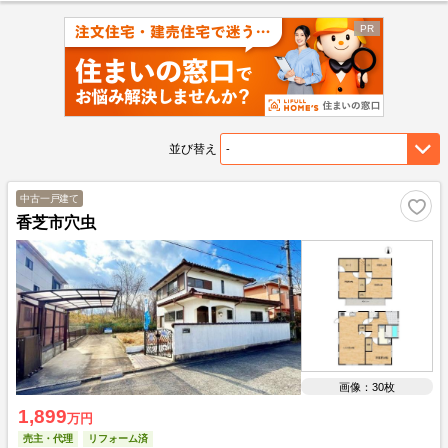
並び替え
中古一戸建て
香芝市穴虫
画像：30枚
1,899
万円
売主・代理
リフォーム済