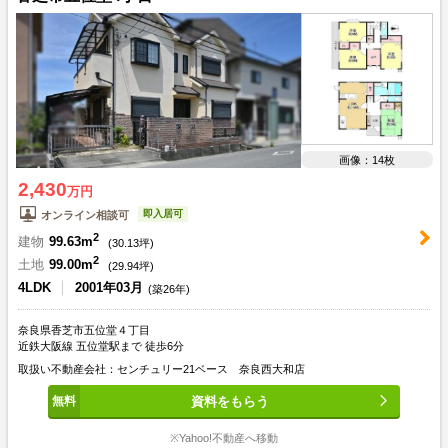
画像：14枚
2,430
万円
即入居可
オンライン相談可
2
建物
99.63m
(
30.13
坪)
2
土地
99.00m
(
29.94
坪)
4LDK
2001年03月
(築26年)
奈良県香芝市五位堂４丁目
近鉄大阪線 五位堂駅まで 徒歩6分
取扱い不動産会社：センチュリー21ベース 奈良西大和店
資料をもらう
※Yahoo!不動産へ移動