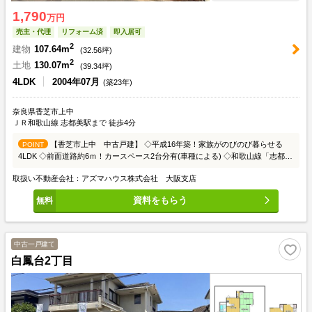
1,790
万円
売主・代理
リフォーム済
即入居可
2
建物
107.64m
(
32.56
坪)
2
土地
130.07m
(
39.34
坪)
4LDK
2004年07月
(築23年)
奈良県香芝市上中
ＪＲ和歌山線 志都美駅まで 徒歩4分
【香芝市上中 中古戸建】 ◇平成16年築！家族がのびのび暮らせる
POINT
4LDK ◇前面道路約6ｍ！カースペース2台分有(車種による) ◇和歌山線「志都
美」駅まで徒歩4分の立地 ◇当社規定アフターサービス付
取扱い不動産会社：アズマハウス株式会社 大阪支店
資料をもらう
中古一戸建て
白鳳台2丁目