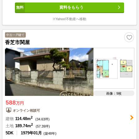
資料をもらう
※Yahoo!不動産へ移動
中古一戸建て
香芝市関屋
画像：9枚
588
万円
オンライン相談可
2
建物
114.48m
(
34.63
坪)
2
土地
189.74m
(
57.39
坪)
5DK
1979年01月
(築48年)