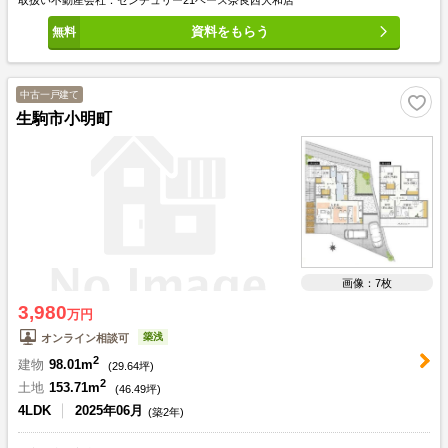
資料をもらう
中古一戸建て
生駒市小明町
画像：7枚
3,980
万円
築浅
オンライン相談可
2
建物
98.01m
(
29.64
坪)
2
土地
153.71m
(
46.49
坪)
4LDK
2025年06月
(築2年)