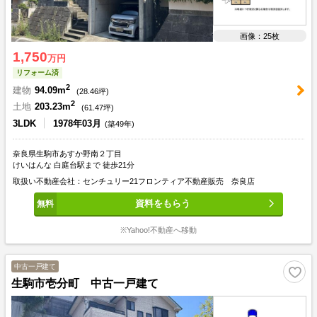
画像：25枚
1,750
万円
リフォーム済
2
建物
94.09m
(
28.46
坪)
2
土地
203.23m
(
61.47
坪)
3LDK
1978年03月
(築49年)
奈良県生駒市あすか野南２丁目
けいはんな 白庭台駅まで 徒歩21分
取扱い不動産会社：センチュリー21フロンティア不動産販売 奈良店
資料をもらう
※Yahoo!不動産へ移動
中古一戸建て
生駒市壱分町 中古一戸建て