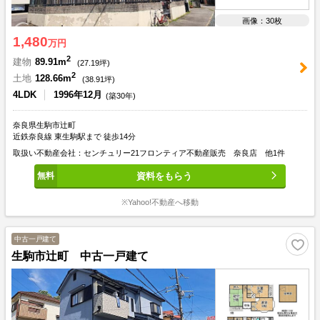
画像：30枚
1,480
万円
2
建物
89.91m
(
27.19
坪)
2
土地
128.66m
(
38.91
坪)
4LDK
1996年12月
(築30年)
奈良県生駒市辻町
近鉄奈良線 東生駒駅まで 徒歩14分
取扱い不動産会社：センチュリー21フロンティア不動産販売 奈良店 他1件
資料をもらう
※Yahoo!不動産へ移動
中古一戸建て
生駒市辻町 中古一戸建て