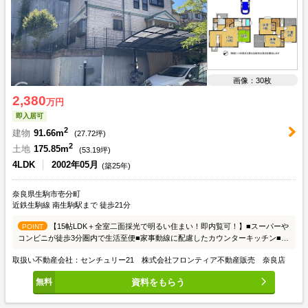
画像：30枚
2,380
万円
即入居可
2
建物
91.66m
(
27.72
坪)
2
土地
175.85m
(
53.19
坪)
4LDK
2002年05月
(築25年)
奈良県生駒市壱分町
近鉄生駒線 南生駒駅まで 徒歩21分
【15帖LDK＋全室二面採光で明るい住まい！即内覧可！】■スーパーや
POINT
コンビニが徒歩3分圏内で生活至便■家事動線に配慮したカウンターキッチン■壱
分小学校まで徒歩約10分でお子様の登下校も安心
取扱い不動産会社：センチュリー21 株式会社フロンティア不動産販売 奈良店
資料をもらう