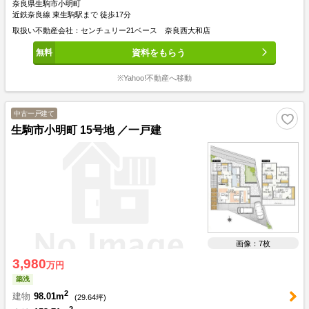
奈良県生駒市小明町
近鉄奈良線 東生駒駅まで 徒歩17分
取扱い不動産会社：センチュリー21ベース 奈良西大和店
資料をもらう
※Yahoo!不動産へ移動
中古一戸建て
生駒市小明町 15号地 ／一戸建
画像：7枚
3,980
万円
築浅
2
建物
98.01m
(
29.64
坪)