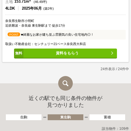
2
土地
153.71m
(
46.49
坪)
4LDK
2025年06月
(築2年)
奈良県生駒市小明町
近鉄難波・奈良線 東生駒駅まで 徒歩17分
■綺麗なお家が建ち並ぶ雰囲気の良い住宅地内◎！
POINT
取扱い不動産会社：センチュリー21ベース奈良西大和店
資料をもらう
24件表示 / 24件中
近くの駅でも同じ条件の物件が
見つかりました
生駒
東生駒
富雄
該当物件：109件