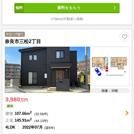
資料をもらう
※Yahoo!不動産へ移動
中古一戸建て
奈良市三松2丁目
画像：30枚
3,980
万円
築浅
2
建物
107.66m
(
32.56
坪)
2
土地
145.91m
(
44.13
坪)
4LDK
2022年07月
(築5年)