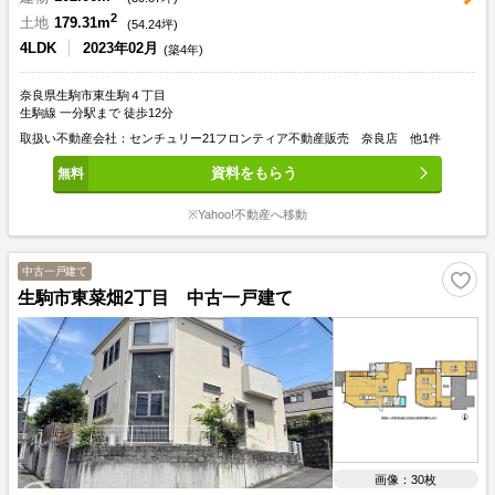
2
土地
179.31m
(
54.24
坪)
4LDK
2023年02月
(築4年)
奈良県生駒市東生駒４丁目
生駒線 一分駅まで 徒歩12分
取扱い不動産会社：センチュリー21フロンティア不動産販売 奈良店 他1件
資料をもらう
※Yahoo!不動産へ移動
中古一戸建て
生駒市東菜畑2丁目 中古一戸建て
画像：30枚