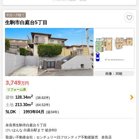
中古一戸建て
生駒市白庭台5丁目
画像：30枚
3,749
万円
リフォーム済
2
建物
128.34m
(
38.82
坪)
2
土地
213.30m
(
64.52
坪)
5LDK
1993年04月
(築34年)
奈良県生駒市白庭台５丁目
けいはんな 白庭台駅まで 徒歩8分
取扱い不動産会社：センチュリー21フロンティア不動産販売 奈良店