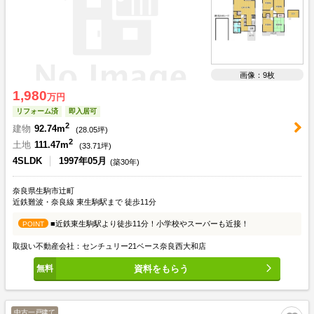
画像：9枚
1,980
万円
リフォーム済
即入居可
2
建物
92.74m
(
28.05
坪)
2
土地
111.47m
(
33.71
坪)
4SLDK
1997年05月
(築30年)
奈良県生駒市辻町
近鉄難波・奈良線 東生駒駅まで 徒歩11分
■近鉄東生駒駅より徒歩11分！小学校やスーパーも近接！
POINT
取扱い不動産会社：センチュリー21ベース奈良西大和店
資料をもらう
中古一戸建て