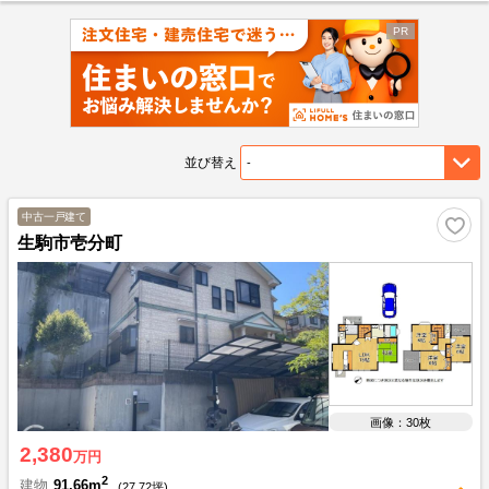
並び替え
中古一戸建て
生駒市壱分町
画像：30枚
2,380
万円
2
建物
91.66m
(
27.72
坪)