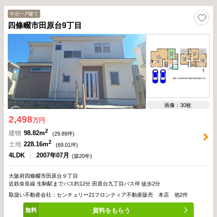
中古一戸建て
四條畷市田原台9丁目
画像：30枚
2,498
万円
2
建物
98.82m
(
29.89
坪)
2
土地
228.16m
(
69.01
坪)
4LDK
2007年07月
(築20年)
大阪府四條畷市田原台９丁目
近鉄奈良線 生駒駅までバス約12分 田原台九丁目バス停 徒歩2分
取扱い不動産会社：センチュリー21フロンティア不動産販売 本店 他2件
資料をもらう