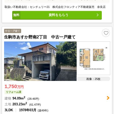
スペースとしても使える便利なロフト付き！
取扱い不動産会社：センチュリー21 株式会社フロンティア不動産販売 奈良店
資料をもらう
中古一戸建て
生駒市あすか野南2丁目 中古一戸建て
画像：25枚
1,750
万円
リフォーム済
2
建物
94.09m
(
28.46
坪)
2
土地
203.23m
(
61.47
坪)
3LDK
1978年03月
(築49年)