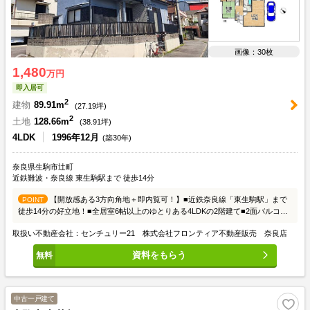
画像：30枚
1,480
万円
即入居可
2
建物
89.91m
(
27.19
坪)
2
土地
128.66m
(
38.91
坪)
4LDK
1996年12月
(築30年)
奈良県生駒市辻町
近鉄難波・奈良線 東生駒駅まで 徒歩14分
【開放感ある3方向角地＋即内覧可！】■近鉄奈良線「東生駒駅」まで
POINT
徒歩14分の好立地！■全居室6帖以上のゆとりある4LDKの2階建て■2面バルコニ
ー×全室2面採光で採光・通風ともに良好！
取扱い不動産会社：センチュリー21 株式会社フロンティア不動産販売 奈良店
資料をもらう
中古一戸建て