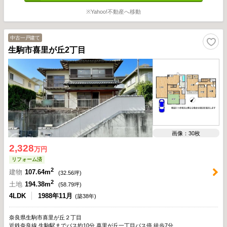
※Yahoo!不動産へ移動
中古一戸建て
生駒市喜里が丘2丁目
画像：30枚
2,328
万円
リフォーム済
2
建物
107.64m
(
32.56
坪)
2
土地
194.38m
(
58.79
坪)
4LDK
1988年11月
(築38年)
奈良県生駒市喜里が丘２丁目
近鉄奈良線 生駒駅までバス約10分 喜里が丘一丁目バス停 徒歩7分