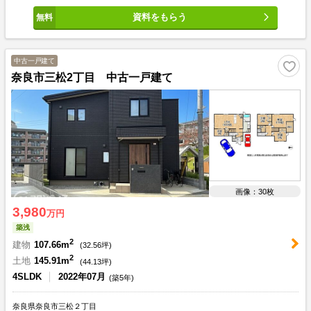
資料をもらう
中古一戸建て
奈良市三松2丁目 中古一戸建て
画像：30枚
3,980
万円
築浅
2
建物
107.66m
(
32.56
坪)
2
土地
145.91m
(
44.13
坪)
4SLDK
2022年07月
(築5年)
奈良県奈良市三松２丁目