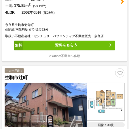
2
土地
175.85m
(
53.19
坪)
4LDK
2002年05月
(築25年)
奈良県生駒市壱分町
生駒線 南生駒駅まで 徒歩22分
取扱い不動産会社：センチュリー21フロンティア不動産販売 奈良店
資料をもらう
※Yahoo!不動産へ移動
中古一戸建て
生駒市辻町
画像：30枚