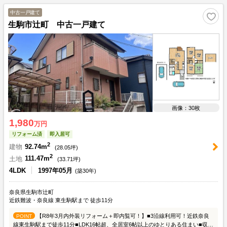
中古一戸建て
生駒市辻町 中古一戸建て
画像：30枚
1,980
万円
リフォーム済
即入居可
2
建物
92.74m
(
28.05
坪)
2
土地
111.47m
(
33.71
坪)
4LDK
1997年05月
(築30年)
奈良県生駒市辻町
近鉄難波・奈良線 東生駒駅まで 徒歩11分
【R8年3月内外装リフォーム＋即内覧可！】■3沿線利用可！近鉄奈良
POINT
線東生駒駅まで徒歩11分■LDK16帖超、全居室6帖以上のゆとりある住まい■収納