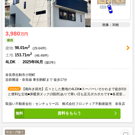
画像：30枚
3,980
万円
築浅
2
建物
98.01m
(
29.64
坪)
2
土地
153.71m
(
46.49
坪)
4LDK
2025年06月
(築2年)
奈良県生駒市小明町
近鉄難波・奈良線 東生駒駅まで 徒歩17分
【南向き採光】広々とした敷地の4LDK■スーパーいそかわまで徒歩5分
POINT
と便利な立地■床暖房ヌック(3箇所)ありで寒い日も足元ポカポカです■各居室収
納付きでお部屋の中もスッキリ片付きますね
取扱い不動産会社：センチュリー21 株式会社フロンティア不動産販売 奈良店
資料をもらう
中古一戸建て