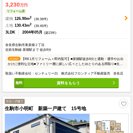
3,230
万円
リフォーム済
2
建物
126.90m
(
38.38
坪)
2
土地
130.43m
(
39.45
坪)
3LDK
2004年05月
(築23年)
奈良県生駒市東菜畑２丁目
近鉄生駒線 菜畑駅まで 徒歩8分
【R8.1月リフォーム＋即内覧可】■菜畑駅徒歩8分と通勤・通学やお出
POINT
かけに便利な立地■ファミリー層に嬉しい広々としたゆとりのある間取り■生駒
東小学校まで徒歩9分でお子様の登下校も安心の距離
取扱い不動産会社：センチュリー21 株式会社フロンティア不動産販売 奈良店
資料をもらう
中古一戸建て
生駒市小明町 新築一戸建て 15号地