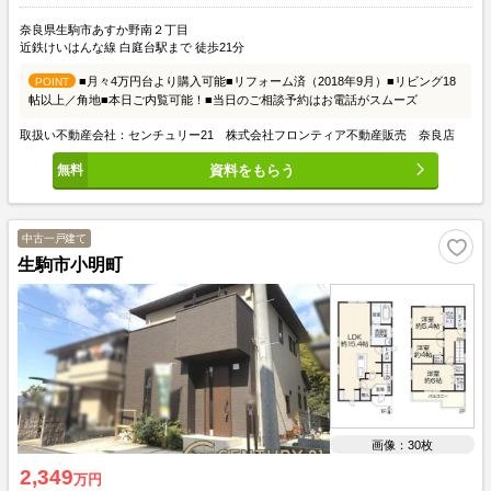
奈良県生駒市あすか野南２丁目
近鉄けいはんな線 白庭台駅まで 徒歩21分
■月々4万円台より購入可能■リフォーム済（2018年9月）■リビング18
POINT
帖以上／角地■本日ご内覧可能！■当日のご相談予約はお電話がスムーズ
取扱い不動産会社：センチュリー21 株式会社フロンティア不動産販売 奈良店
資料をもらう
中古一戸建て
生駒市小明町
画像：30枚
2,349
万円