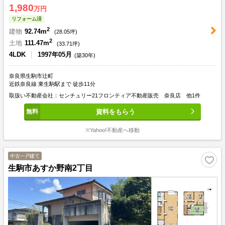
1,980
万円
リフォーム済
2
建物
92.74m
(
28.05
坪)
2
土地
111.47m
(
33.71
坪)
4LDK
1997年05月
(築30年)
奈良県生駒市辻町
近鉄奈良線 東生駒駅まで 徒歩11分
取扱い不動産会社：センチュリー21フロンティア不動産販売 奈良店 他1件
資料をもらう
※Yahoo!不動産へ移動
中古一戸建て
生駒市あすか野南2丁目