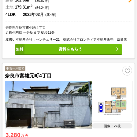
建物
102.06m
(
30.87
坪)
2
土地
179.31m
(
54.24
坪)
4LDK
2023年02月
(築4年)
奈良県生駒市東生駒４丁目
近鉄生駒線 一分駅まで 徒歩12分
取扱い不動産会社：センチュリー21 株式会社フロンティア不動産販売 奈良店
資料をもらう
中古一戸建て
奈良市富雄元町4丁目
画像：27枚
3,280
万円