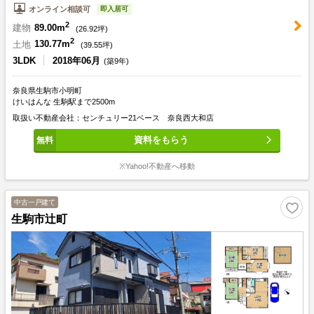
即入居可
オンライン相談可
2
建物
89.00m
(
26.92
坪)
2
土地
130.77m
(
39.55
坪)
3LDK
2018年06月
(築9年)
奈良県生駒市小明町
けいはんな 生駒駅まで2500m
取扱い不動産会社：センチュリー21ベース 奈良西大和店
資料をもらう
※Yahoo!不動産へ移動
中古一戸建て
生駒市辻町