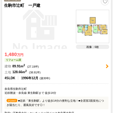
生駒市辻町 一戸建
画像：6枚
1,480
万円
リフォーム済
2
建物
89.91m
(
27.19
坪)
2
土地
128.66m
(
38.91
坪)
4SLDK
1996年12月
(築30年)
奈良県生駒市辻町
近鉄難波・奈良線 東生駒駅まで 徒歩14分
■近鉄「東生駒駅」より徒歩14分の便利な立地！■全居室2面採光につ
POINT
き陽当たり、通風良好です◎！
取扱い不動産会社：センチュリー21ベース奈良西大和店