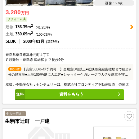
画像：27枚
3,280
万円
リフォーム済
2
建物
136.39m
(
41.25
坪)
2
土地
330.69m
(
100.03
坪)
5LDK
2000年01月
(築27年)
奈良県奈良市富雄元町４丁目
近鉄難波・奈良線 富雄駅まで 徒歩9分
【充実5LDK+即予約可！】全居室6帖以上■近鉄奈良線富雄駅まで徒歩9
POINT
分の好立地■土地100坪/庭に人工芝■シャッター付ガレージで大切な愛車を守り
ます
取扱い不動産会社：センチュリー21 株式会社フロンティア不動産販売 奈良店
資料をもらう
中古一戸建て
生駒市辻町 一戸建