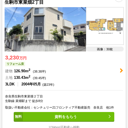
生駒市東菜畑2丁目
画像：30枚
3,230
万円
リフォーム済
2
建物
126.90m
(
38.38
坪)
2
土地
130.43m
(
39.45
坪)
3LDK
2004年05月
(築23年)
奈良県生駒市東菜畑２丁目
生駒線 菜畑駅まで 徒歩8分
取扱い不動産会社：センチュリー21フロンティア不動産販売 奈良店 他1件
資料をもらう
※Yahoo!不動産へ移動