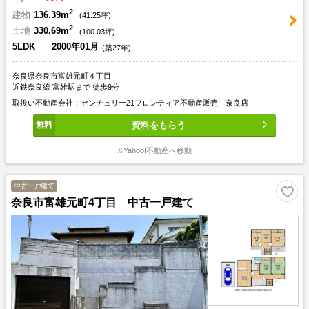
2
建物
136.39m
(
41.25
坪)
2
土地
330.69m
(
100.03
坪)
5LDK
2000年01月
(築27年)
奈良県奈良市富雄元町４丁目
近鉄奈良線 富雄駅まで 徒歩9分
取扱い不動産会社：センチュリー21フロンティア不動産販売 奈良店
資料をもらう
※Yahoo!不動産へ移動
中古一戸建て
奈良市富雄元町4丁目 中古一戸建て