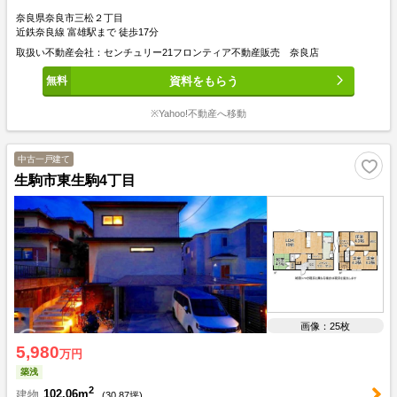
奈良県奈良市三松２丁目
近鉄奈良線 富雄駅まで 徒歩17分
取扱い不動産会社：センチュリー21フロンティア不動産販売 奈良店
資料をもらう
※Yahoo!不動産へ移動
中古一戸建て
生駒市東生駒4丁目
画像：25枚
5,980
万円
築浅
2
建物
102.06m
(
30.87
坪)