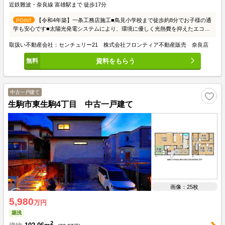
近鉄難波・奈良線 富雄駅まで 徒歩17分
【令和4年築】一条工務店施工■鳥見小学校まで徒歩約8分でお子様の通
POINT
学も安心です■太陽光発電システムにより、環境に優しく光熱費を抑えたエコな
暮らしを実現できます■駐車2台可（車種による）
取扱い不動産会社：センチュリー21 株式会社フロンティア不動産販売 奈良店
資料をもらう
中古一戸建て
生駒市東生駒4丁目 中古一戸建て
画像：25枚
5,980
万円
築浅
2