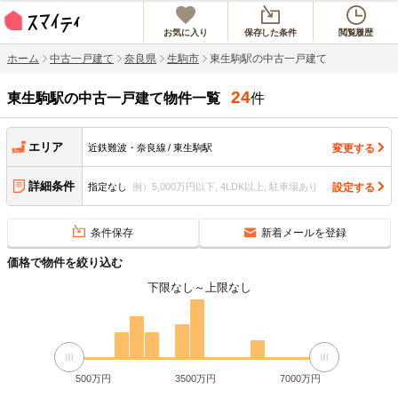
お気に入り
保存した条件
閲覧履歴
ホーム
中古一戸建て
奈良県
生駒市
東生駒駅の中古一戸建て
24
東生駒駅
の中古一戸建て物件一覧
件
エリア
変更する
近鉄難波・奈良線
東生駒駅
詳細条件
設定する
指定なし
例）5,000万円以下, 4LDK以上, 駐車場あり
条件保存
新着メールを登録
価格で物件を絞り込む
下限なし
～
上限なし
500万円
3500万円
7000万円