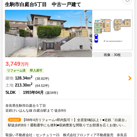
生駒市白庭台5丁目 中古一戸建て
画像：30枚
3,749
万円
リフォーム済
即入居可
2
建物
128.34m
(
38.82
坪)
2
土地
213.30m
(
64.52
坪)
5LDK
1993年04月
(築34年)
奈良県生駒市白庭台５丁目
近鉄けいはんな線 白庭台駅まで 徒歩8分
【R8年4月リフォーム+即内覧可！】全居室6帖以上！■近鉄「白庭台」
POINT
駅徒歩約8分！通勤通学にも便利■収納豊富な間取りでお部屋を広くお使いいた
だけます■2面バルコニーにつき採光良好！
取扱い不動産会社：センチュリー21 株式会社フロンティア不動産販売 奈良店