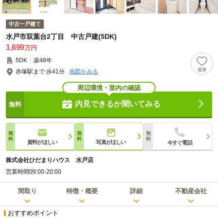
中古一戸建て
水戸市双葉台2丁目 中古戸建(5DK)
1,699
万円
5DK
築48年
赤塚駅まで 歩41分
地図をみる
周辺環境
・
室内の確認
内見できるか聞いてみる
資料がほしい
写真がほしい
今すぐ電話
株式会社ひだまりハウス 水戸店
営業時間
09:00-20:00
間取り
特徴・概要
詳細
不動産会社
おすすめポイント