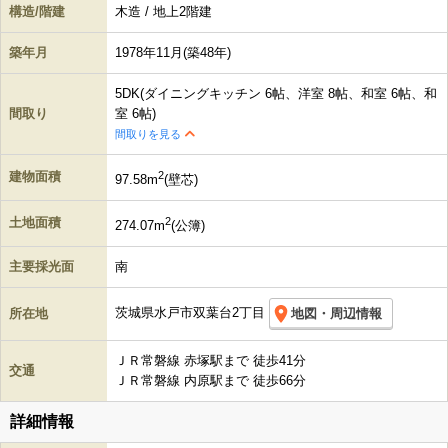
構造/階建
木造 / 地上2階建
築年月
1978年11月(築48年)
5DK
(ダイニングキッチン 6帖、洋室 8帖、和室 6帖、和
間取り
室 6帖)
間取りを見る
建物面積
2
97.58m
(壁芯)
土地面積
2
274.07m
(公簿)
主要採光面
南
茨城県水戸市双葉台2丁目
所在地
地図・周辺情報
ＪＲ常磐線 赤塚駅まで 徒歩41分
交通
ＪＲ常磐線 内原駅まで 徒歩66分
詳細情報