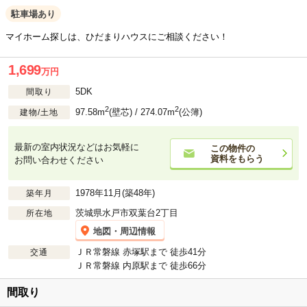
駐車場あり
マイホーム探しは、ひだまりハウスにご相談ください！
1,699
万円
5DK
間取り
2
2
97.58m
(壁芯) / 274.07m
(公簿)
建物/土地
最新の室内状況などはお気軽に
この物件の
資料をもらう
お問い合わせください
1978年11月(築48年)
築年月
茨城県水戸市双葉台2丁目
所在地
地図・周辺情報
ＪＲ常磐線 赤塚駅まで 徒歩41分
交通
ＪＲ常磐線 内原駅まで 徒歩66分
間取り