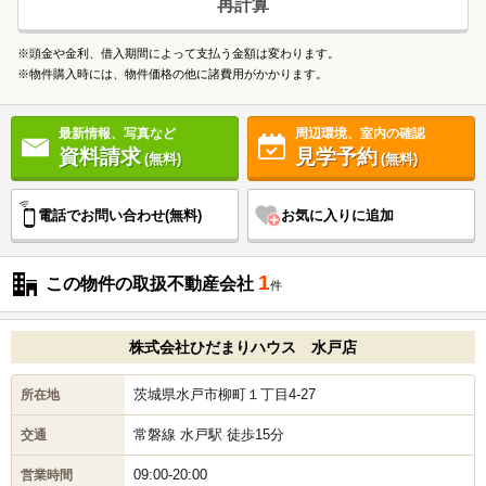
再計算
※頭金や金利、借入期間によって支払う金額は変わります。
※物件購入時には、物件価格の他に諸費用がかかります。
最新情報、写真など
周辺環境、室内の確認
資料請求
見学予約
(無料)
(無料)
電話で
お問い合わせ(無料)
お気に入りに追加
1
この物件の取扱不動産会社
件
株式会社ひだまりハウス 水戸店
茨城県水戸市柳町１丁目4-27
所在地
常磐線 水戸駅 徒歩15分
交通
09:00-20:00
営業時間