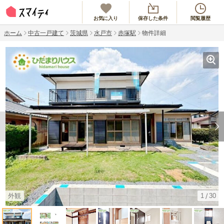
お気に入り
保存した条件
閲覧履歴
ホーム
中古一戸建て
茨城県
水戸市
赤塚駅
物件詳細
外観
1
30