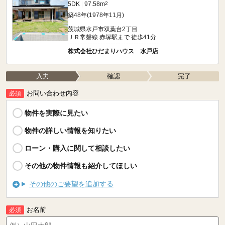
5DK
97.58m
2
築48年(1978年11月)
茨城県水戸市双葉台2丁目
ＪＲ常磐線 赤塚駅まで 徒歩41分
株式会社ひだまりハウス 水戸店
入力
確認
完了
お問い合わせ内容
必須
物件を実際に見たい
物件の詳しい情報を知りたい
ローン・購入に関して相談したい
その他の物件情報も紹介してほしい
その他のご要望を追加する
お名前
必須