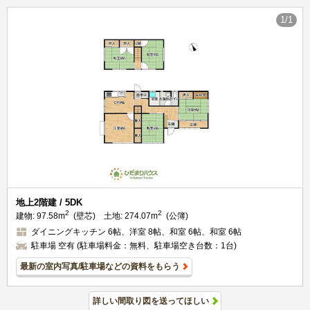
1/1
地上2階建 / 5DK
2
2
建物:
97.58m
(壁芯)
土地:
274.07m
(公簿)
ダイニングキッチン 6帖、洋室 8帖、和室 6帖、和室 6帖
駐車場 空有 (駐車場料金：無料、駐車場空き台数：1台)
最新の室内写真/駐車場などの資料をもらう
詳しい間取り図を送ってほしい