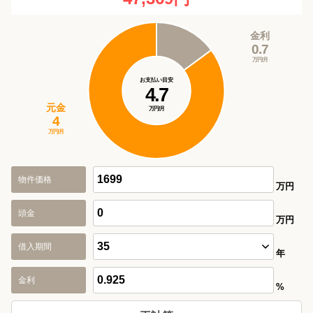
金利
0.7
万円/月
お支払い目安
4.7
元金
万円/月
4
万円/月
物件価格
万円
頭金
万円
借入期間
年
金利
%