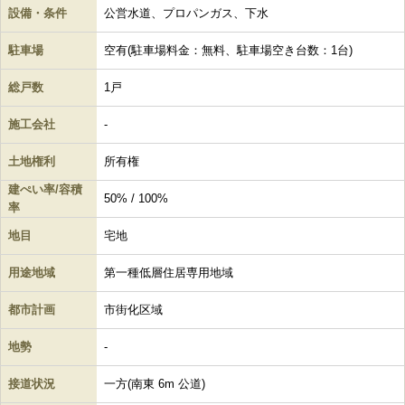
設備・条件
公営水道、プロパンガス、下水
駐車場
空有(駐車場料金：無料、駐車場空き台数：1台)
総戸数
1戸
施工会社
-
土地権利
所有権
建ぺい率/容積
50% / 100%
率
地目
宅地
用途地域
第一種低層住居専用地域
都市計画
市街化区域
地勢
-
接道状況
一方(南東 6m 公道)