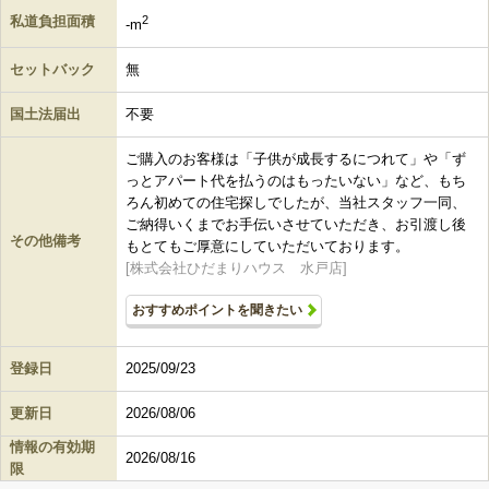
私道負担面積
2
-m
セットバック
無
国土法届出
不要
ご購入のお客様は「子供が成長するにつれて」や「ず
っとアパート代を払うのはもったいない」など、もち
ろん初めての住宅探しでしたが、当社スタッフ一同、
ご納得いくまでお手伝いさせていただき、お引渡し後
その他備考
もとてもご厚意にしていただいております。
[株式会社ひだまりハウス 水戸店]
おすすめポイントを聞きたい
登録日
2025/09/23
更新日
2026/08/06
情報の有効期
2026/08/16
限