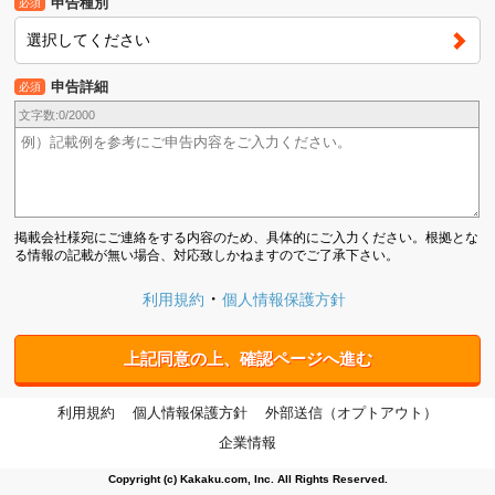
申告種別
必須
選択してください
申告詳細
必須
文字数:
0
/2000
掲載会社様宛にご連絡をする内容のため、具体的にご入力ください。根拠とな
る情報の記載が無い場合、対応致しかねますのでご了承下さい。
利用規約
個人情報保護方針
上記同意の上、確認ページへ進む
利用規約
個人情報保護方針
外部送信（オプトアウト）
企業情報
Copyright (c) Kakaku.com, Inc. All Rights Reserved.