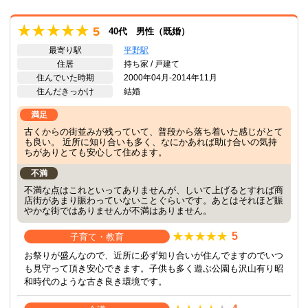
5
40代 男性（既婚）
最寄り駅
平野駅
住居
持ち家 / 戸建て
住んでいた時期
2000年04月-2014年11月
住んだきっかけ
結婚
満足
古くからの街並みが残っていて、普段から落ち着いた感じがとて
も良い。 近所に知り合いも多く、なにかあれば助け合いの気持
ちがありとても安心して住めます。
不満
不満な点はこれといってありませんが、しいて上げるとすれば商
店街があまり賑わっていないことぐらいです。あとはそれほど賑
やかな街ではありませんが不満はありません。
5
子育て・教育
お祭りが盛んなので、近所に必ず知り合いが住んでますのでいつ
も見守って頂き安心できます。子供も多く遊ぶ公園も沢山有り昭
和時代のような古き良き環境です。