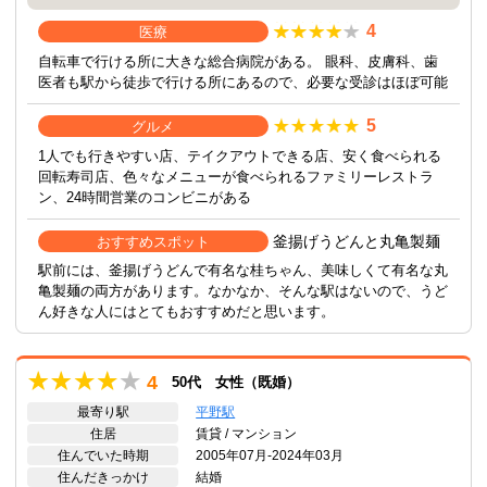
4
医療
自転車で行ける所に大きな総合病院がある。 眼科、皮膚科、歯
医者も駅から徒歩で行ける所にあるので、必要な受診はほぼ可能
5
グルメ
1人でも行きやすい店、テイクアウトできる店、安く食べられる
回転寿司店、色々なメニューが食べられるファミリーレストラ
ン、24時間営業のコンビニがある
釜揚げうどんと丸亀製麺
おすすめスポット
駅前には、釜揚げうどんで有名な桂ちゃん、美味しくて有名な丸
亀製麺の両方があります。なかなか、そんな駅はないので、うど
ん好きな人にはとてもおすすめだと思います。
4
50代 女性（既婚）
最寄り駅
平野駅
住居
賃貸 / マンション
住んでいた時期
2005年07月-2024年03月
住んだきっかけ
結婚