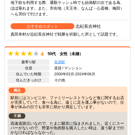
地下鉄を利用する際、通勤ラッシュ時でも始発駅の次である為、
ほぼ座れます。また、市街地（天王寺、なんば・心斎橋、梅田）
へも30分で行けます。
志紀長吉神社
おすすめスポット
真田幸村が志紀長吉神社で戦勝を祈願した所として話題です。
4
50代 女性（未婚）
最寄り駅
長原駅
住居
賃貸 / マンション
住んでいた時期
2000年03月-2024年06月
住んだきっかけ
その他
満足
駅前にはコンビニや、ファミリーレストランなど食に関するお店
が充実していて、食べる為に、遠くに足を運ぶ事がないので、仕
事が休みの日でも非常に助かり満足しています。
不満
高速道路沿いなので、たまに騒音に悩まされました。近くにスー
パーがないので、野菜や魚肉類を購入したい時は、違う駅まで行
かなければならなかった。