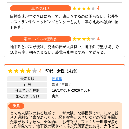
4
車の便利さ
阪神高速がすぐそばにあって、遠出をするのに困らない。郊外型
レストランやショッピングセンターもあり、車さえあれば買い物
も便利。
4
電車・バスの便利さ
地下鉄とバスが便利。交通の便が大変良い。地下鉄で盛り場まで
30分程度。朝もこまない。終電も夜中まであって助かる。
4
50代 女性（未婚）
最寄り駅
長原駅
住居
賃貸 / 戸建て
住んでいた時期
1971年03月-2026年03月
住んだきっかけ
実家
満足
とても人情味のある地域で、「ザ大阪」な雰囲気です。しかし皆
さん過剰な詮索があったり、騒音被害が大きいなどの問題を聞い
た事がありません。全体的に、お年寄り、ファミリー世帯が多か
った印象です。地下鉄の駅やバス停が要所要所にあり、大体どこ