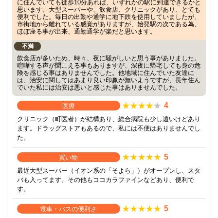
に住んでいても徒歩10分あれば、いずれかの駅に到達できるかと
思います。大型スーパーや、飲食店、クリニックがあり、とても
便利でした。毎日の出勤や通学に地下鉄を使用していましたが、
市街地から離れている感覚がありますが、始発駅の次である為、
ほぼ座る事が出来、通勤通学が楽だと思います。
不満
飲食店が多いため、時々、夜に騒がしいと思う事がありました。
喧嘩する声が聞こえる事もありますが、深夜に帰宅しても身の危
険を感じる事はありませんでした。他地域に住んでいた友達に
は、治安に関してはあまり良い印象が無いようですが、長年住ん
でいた私には治安は悪いと感じた事はありませんでした。
4
医療
クリニック（町医者）が結構あり、総合病院も少し遠いけどあり
ます。ドラッグストアもあるので、私には不便はありませんでし
た。
5
買い物
最近大型スーパー（イオン系の「そよら」）がオープンし、スタ
バも入ってます。その他もココカラファインなどあり、便利で
す。
5
電車・バスの便利さ