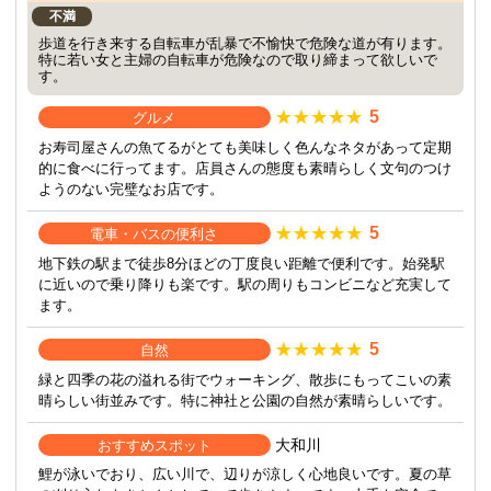
不満
歩道を行き来する自転車が乱暴で不愉快で危険な道が有ります。
特に若い女と主婦の自転車が危険なので取り締まって欲しいで
す。
5
グルメ
お寿司屋さんの魚てるがとても美味しく色んなネタがあって定期
的に食べに行ってます。店員さんの態度も素晴らしく文句のつけ
ようのない完璧なお店です。
5
電車・バスの便利さ
地下鉄の駅まで徒歩8分ほどの丁度良い距離で便利です。始発駅
に近いので乗り降りも楽です。駅の周りもコンビニなど充実して
ます。
5
自然
緑と四季の花の溢れる街でウォーキング、散歩にもってこいの素
晴らしい街並みです。特に神社と公園の自然が素晴らしいです。
大和川
おすすめスポット
鯉が泳いでおり、広い川で、辺りが涼しく心地良いです。夏の草