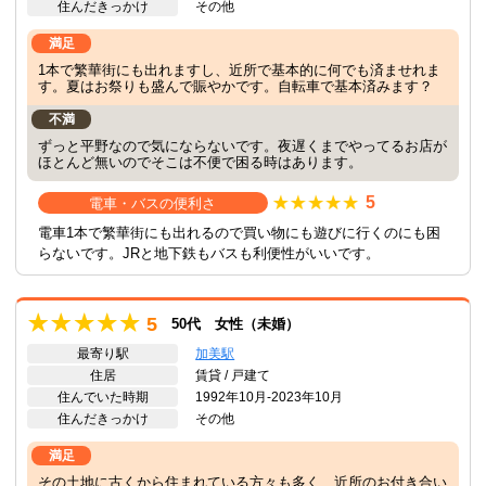
住んだきっかけ
その他
満足
1本で繁華街にも出れますし、近所で基本的に何でも済ませれま
す。夏はお祭りも盛んで賑やかです。自転車で基本済みます？
不満
ずっと平野なので気にならないです。夜遅くまでやってるお店が
ほとんど無いのでそこは不便で困る時はあります。
5
電車・バスの便利さ
電車1本で繁華街にも出れるので買い物にも遊びに行くのにも困
らないです。JRと地下鉄もバスも利便性がいいです。
5
50代 女性（未婚）
最寄り駅
加美駅
住居
賃貸 / 戸建て
住んでいた時期
1992年10月-2023年10月
住んだきっかけ
その他
満足
その土地に古くから住まれている方々も多く、近所のお付き合い