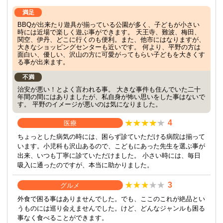
満足
BBQが出来たり遊具が揃っている公園が多く、子どもが小さい
時には近場で楽しく遊ぶ事ができます。 天王寺、難波、梅田、
関空、伊丹、どこに行くのも便利。また、他市にはなりますが、
大きなショッピングセンターも近いです。 何より、平野の方は
面白い、優しい、沢山の方に可愛がってもらい子どもを大きくす
る事が出来ます。
不満
治安が悪い！とよく言われる事。 大きな事件も住んでいた二十
年間の間にはありましたが、私自身が怖い思いをした事はないで
す。 平野のイメージが悪いのは気になりました。
4
医療
ちょっとした病気の時には、困らず診ていただける病院は揃って
います。小児科も沢山あるので、こどもにあった先生を選ぶ事が
出来、いつも丁寧に診ていただけました。 小さい時には、毎日
吸入に通ったのですが、本当に助かりました。
3
グルメ
外食で困る事はありませんでした。でも、ここのこれが絶品とい
うものには巡り会えませんでした。けど、どんなジャンルも困る
事なく食べることができます。