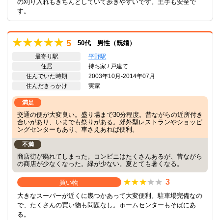
の刈り入れもきちんとしていて歩きやすいです。土手も安全で
す。
5
50代 男性（既婚）
最寄り駅
平野駅
住居
持ち家 / 戸建て
住んでいた時期
2003年10月-2014年07月
住んだきっかけ
実家
満足
交通の便が大変良い。盛り場まで30分程度。昔ながらの近所付き
合いがあり、いまでも祭りがある。郊外型レストランやショッピ
ングセンターもあり、車さえあれば便利。
不満
商店街が廃れてしまった。コンビニはたくさんあるが、昔ながら
の商店が少なくなった。緑が少ない。夏とても暑くなる。
3
買い物
大きなスーパーが近くに幾つかあって大変便利。駐車場完備なの
で、たくさんの買い物も問題なし。ホームセンターもそばにあ
る。