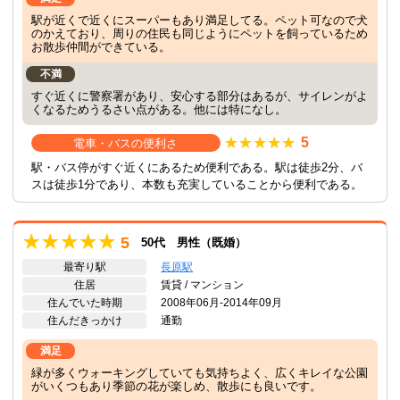
駅が近くで近くにスーパーもあり満足してる。ペット可なので犬
のかえており、周りの住民も同じようにペットを飼っているため
お散歩仲間ができている。
不満
すぐ近くに警察署があり、安心する部分はあるが、サイレンがよ
くなるためうるさい点がある。他には特になし。
5
電車・バスの便利さ
駅・バス停がすぐ近くにあるため便利である。駅は徒歩2分、バ
スは徒歩1分であり、本数も充実していることから便利である。
5
50代 男性（既婚）
最寄り駅
長原駅
住居
賃貸 / マンション
住んでいた時期
2008年06月-2014年09月
住んだきっかけ
通勤
満足
緑が多くウォーキングしていても気持ちよく、広くキレイな公園
がいくつもあり季節の花が楽しめ、散歩にも良いです。