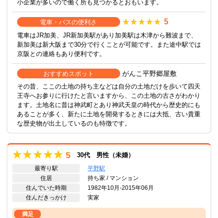
小企業が多いので働く所も見つかるとおもいます。
5
電車・バスの便利さ
電車はJR加美、JR新加美駅があり加美駅は木津から難波まで、
新加美は新大阪まで30分で行くことが可能です。また途中駅では
京阪との連絡もあり便利です。
がんこ平野郷屋敷
おすすめスポット
その昔、ここの土地の持ち主などは自分の土地だけを歩いて四天
王寺へお参りに行けたと言いますから、この土地の古さがわかり
ます。土地名に昔は神武町とあり神武天皇の時代から歴史的にも
あることが多く、新たに土地を開発するときには大抵、古い貴重
な歴史物が出土しているのも特徴です。
5
30代 男性（未婚）
最寄り駅
平野駅
住居
持ち家 / マンション
住んでいた時期
1982年10月-2015年06月
住んだきっかけ
実家
満足