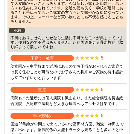
で大変助かったこともあります。今は新しい家も沢山建ち、若い
方々も住みに来られています。交通の便も良く、学校が近所にあ
ることも手伝って若いご家族の方々もいて賑やかな街になってい
ます。その上、スーパーなど買い物などにも不便を感じることも
ありません。
不満
不満はありません。なぜなら生活に不可欠なモノが集まっていま
す。便利なので不満はありません。ただ国道を走る暴走族だけ取
り締まって欲しいですね。
5
子育て・教育
幼稚園から中学校まで近所にあるのでお子様がおられるご家庭で
は長く住むことが可能なのでお子さんの将来やご家族の将来設計
も立てやすいかとおもいます。
5
医療
病院もまた近所には個人病院も沢山あり、また総合病院も長吉総
合病院、八尾市立病院など大きな病院へもアクセスは楽です。
5
車の便利さ
国道25号線が中間まで出ているので富田林方面、難波、梅田まで
楽に出れます。物流関係の大型トラックも走ることも多いのと中