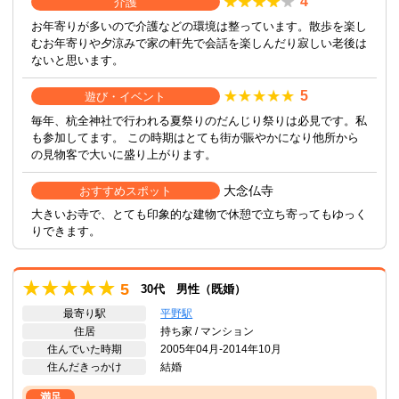
4
介護
お年寄りが多いので介護などの環境は整っています。散歩を楽し
むお年寄りや夕涼みで家の軒先で会話を楽しんだり寂しい老後は
ないと思います。
5
遊び・イベント
毎年、杭全神社で行われる夏祭りのだんじり祭りは必見です。私
も参加してます。 この時期はとても街が賑やかになり他所から
の見物客で大いに盛り上がります。
大念仏寺
おすすめスポット
大きいお寺で、とても印象的な建物で休憩で立ち寄ってもゆっく
りできます。
5
30代 男性（既婚）
最寄り駅
平野駅
住居
持ち家 / マンション
住んでいた時期
2005年04月-2014年10月
住んだきっかけ
結婚
満足