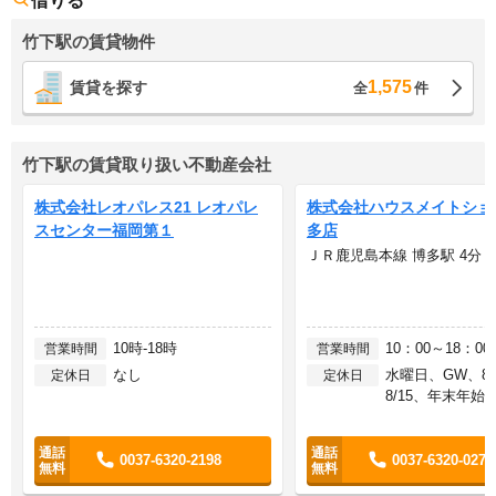
借りる
竹下駅の賃貸物件
1,575
賃貸を探す
全
件
竹下駅の賃貸取り扱い不動産会社
株式会社レオパレス21 レオパレ
株式会社ハウスメイトショ
スセンター福岡第１
多店
ＪＲ鹿児島本線 博多駅 4分
10時-18時
10：00～18：00
営業時間
営業時間
なし
水曜日、GW、8/
定休日
定休日
8/15、年末年始
0037-6320-2198
0037-6320-0277