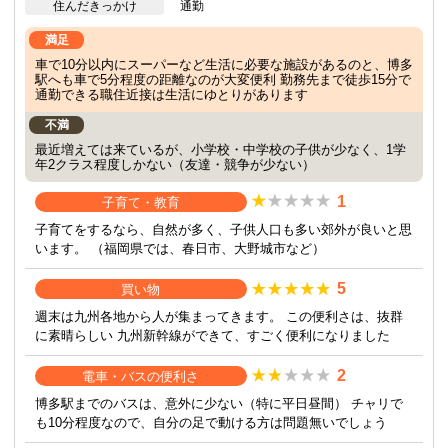
住んだきっかけ
通勤
満足
車で10分以内にスーパーなど生活に必要な施設があるのと、博多
駅へも車で5分程度の距離なのが大変便利 勤務先まで徒歩15分で
通勤できる職住近接は生活にゆとりがあります
不満
最近増えては来ているが、小学校・中学校の子供が少なく、1学
年2クラス程度しかない（友達・競争が少ない）
1
子育て・教育
子育てをするなら、自然が多く、子供人口も多い郊外が良いと思
います。 （福岡県では、春日市、大野城市など）
5
買い物
週末は九州各地から人が集まってきます。 この便利さは、抜群
に素晴らしい 九州新幹線ができて、すごく便利になりました
2
電車・バスの便利さ
博多駅までのバスは、意外に少ない（特に平日昼間） チャリで
も10分程度なので、自分の足で動ける方は問題無いでしょう