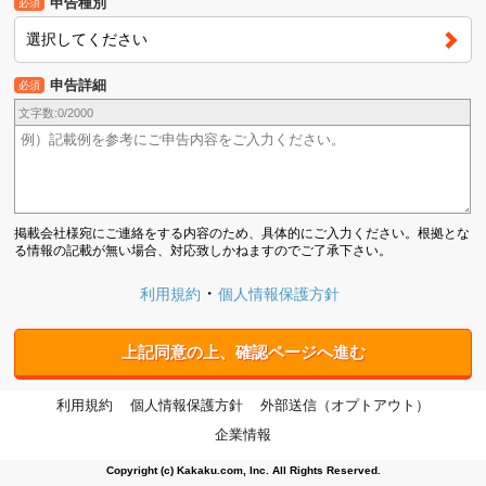
申告種別
必須
選択してください
申告詳細
必須
文字数:
0
/2000
掲載会社様宛にご連絡をする内容のため、具体的にご入力ください。根拠とな
る情報の記載が無い場合、対応致しかねますのでご了承下さい。
利用規約
個人情報保護方針
上記同意の上、確認ページへ進む
利用規約
個人情報保護方針
外部送信（オプトアウト）
企業情報
Copyright (c) Kakaku.com, Inc. All Rights Reserved.