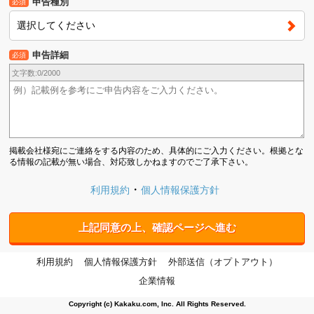
申告種別
必須
選択してください
申告詳細
必須
文字数:
0
/2000
掲載会社様宛にご連絡をする内容のため、具体的にご入力ください。根拠とな
る情報の記載が無い場合、対応致しかねますのでご了承下さい。
利用規約
個人情報保護方針
上記同意の上、確認ページへ進む
利用規約
個人情報保護方針
外部送信（オプトアウト）
企業情報
Copyright (c) Kakaku.com, Inc. All Rights Reserved.