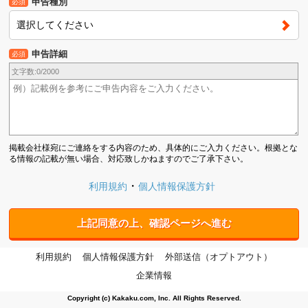
申告種別
必須
選択してください
申告詳細
必須
文字数:
0
/2000
掲載会社様宛にご連絡をする内容のため、具体的にご入力ください。根拠とな
る情報の記載が無い場合、対応致しかねますのでご了承下さい。
利用規約
個人情報保護方針
上記同意の上、確認ページへ進む
利用規約
個人情報保護方針
外部送信（オプトアウト）
企業情報
Copyright (c) Kakaku.com, Inc. All Rights Reserved.