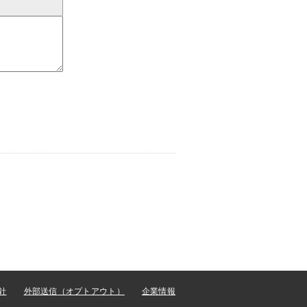
針
外部送信（オプトアウト）
企業情報