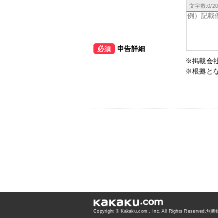
文字数:
0
/2
必須
申告詳細
掲載会
根拠と
Copyright © Kakaku.com , Inc. All Rights Reserved