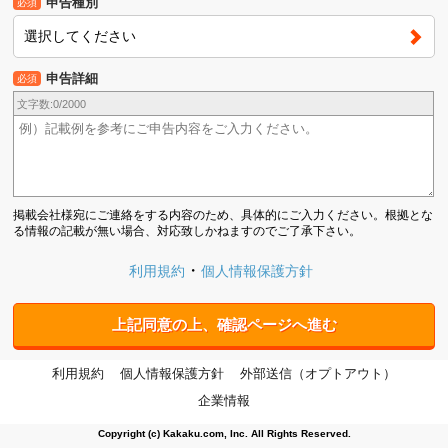
申告種別
必須
選択してください
申告詳細
必須
文字数:
0
/2000
掲載会社様宛にご連絡をする内容のため、具体的にご入力ください。根拠とな
る情報の記載が無い場合、対応致しかねますのでご了承下さい。
利用規約
個人情報保護方針
上記同意の上、確認ページへ進む
利用規約
個人情報保護方針
外部送信（オプトアウト）
企業情報
Copyright (c) Kakaku.com, Inc. All Rights Reserved.