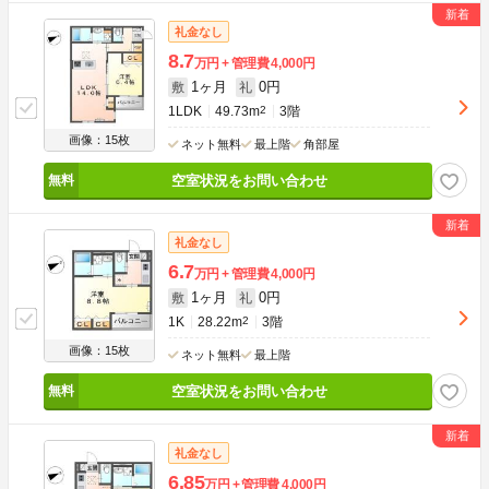
礼金なし
8.7
万円
管理費
4,000円
1ヶ月
0円
敷
礼
1LDK
49.73m
2
3階
画像：15枚
ネット無料
最上階
角部屋
空室状況をお問い合わせ
礼金なし
6.7
万円
管理費
4,000円
1ヶ月
0円
敷
礼
1K
28.22m
2
3階
画像：15枚
ネット無料
最上階
空室状況をお問い合わせ
礼金なし
6.85
万円
管理費
4,000円