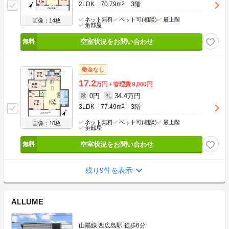
2LDK
70.79m
2
3階
ネット無料
ペット可(相談)
最上階
画像：14枚
角部屋
空室状況をお問い合わせ
敷金なし
17.2
万円
管理費
9,000円
0円
34.4万円
敷
礼
3LDK
77.49m
2
3階
ネット無料
ペット可(相談)
最上階
画像：10枚
角部屋
空室状況をお問い合わせ
残り9件を表示
ALLUME
山陽線 西広島駅 徒歩6分