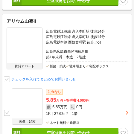
空室状況をお問い合わせ
アリウム山嘉II
広島電鉄江波線 舟入本町駅 徒歩14分
広島電鉄江波線 舟入幸町駅 徒歩14分
広島電鉄本線 西観音町駅 徒歩15分
広島県広島市西区南観音町
築1年未満
木造
2階建
賃貸アパート
新築・築浅
駐車場あり
宅配ボックス
チェックを入れてまとめてお問い合わせ
礼金なし
5.85
万円
管理費
4,000円
5.85万円
0円
敷
礼
1K
27.62m
2
1階
画像：14枚
ネット無料
角部屋
空室状況をお問い合わせ