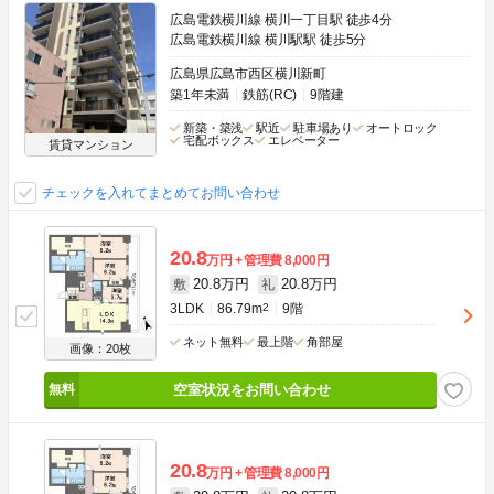
広島電鉄横川線 横川一丁目駅 徒歩4分
広島電鉄横川線 横川駅駅 徒歩5分
広島県広島市西区横川新町
築1年未満
鉄筋(RC)
9階建
新築・築浅
駅近
駐車場あり
オートロック
宅配ボックス
エレベーター
賃貸マンション
チェックを入れてまとめてお問い合わせ
20.8
万円
管理費
8,000円
20.8万円
20.8万円
敷
礼
3LDK
86.79m
2
9階
ネット無料
最上階
角部屋
画像：20枚
空室状況をお問い合わせ
20.8
万円
管理費
8,000円