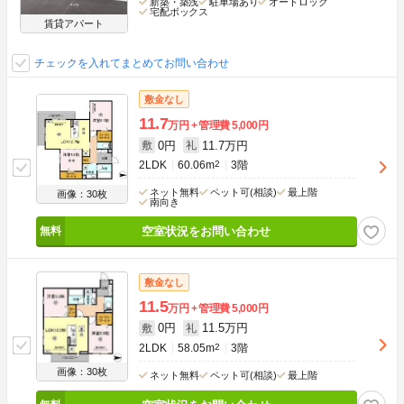
新築・築浅
駐車場あり
オートロック
宅配ボックス
賃貸アパート
チェックを入れてまとめてお問い合わせ
敷金なし
11.7
万円
管理費
5,000円
0円
11.7万円
敷
礼
2LDK
60.06m
2
3階
ネット無料
ペット可(相談)
最上階
画像：30枚
南向き
空室状況をお問い合わせ
敷金なし
11.5
万円
管理費
5,000円
0円
11.5万円
敷
礼
2LDK
58.05m
2
3階
画像：30枚
ネット無料
ペット可(相談)
最上階