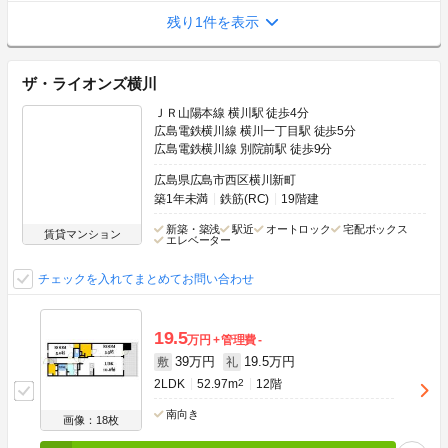
残り1件を表示
ザ・ライオンズ横川
ＪＲ山陽本線 横川駅 徒歩4分
広島電鉄横川線 横川一丁目駅 徒歩5分
広島電鉄横川線 別院前駅 徒歩9分
広島県広島市西区横川新町
築1年未満
鉄筋(RC)
19階建
新築・築浅
駅近
オートロック
宅配ボックス
賃貸マンション
エレベーター
チェックを入れてまとめてお問い合わせ
19.5
万円
管理費
-
39万円
19.5万円
敷
礼
2LDK
52.97m
2
12階
南向き
画像：18枚