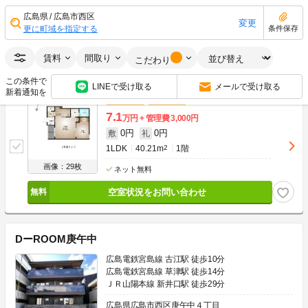
0円
0円
敷
礼
1LDK
40.21m
2
2階
広島県
広島市西区
変更
更に町域を指定する
条件保存
画像：30枚
ネット無料
賃料
間取り
空室状況をお問い合わせ
こだわり
この条件で
LINEで受け取る
メールで受け取る
新着通知を
敷金なし
礼金なし
7.1
万円
管理費
3,000円
0円
0円
敷
礼
1LDK
40.21m
2
1階
画像：29枚
ネット無料
空室状況をお問い合わせ
DーROOM庚午中
広島電鉄宮島線 古江駅 徒歩10分
広島電鉄宮島線 草津駅 徒歩14分
ＪＲ山陽本線 新井口駅 徒歩29分
広島県広島市西区庚午中４丁目