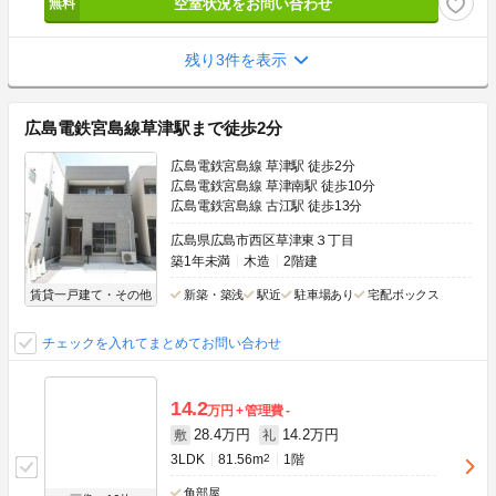
空室状況をお問い合わせ
残り3件を表示
広島電鉄宮島線草津駅まで徒歩2分
広島電鉄宮島線 草津駅 徒歩2分
広島電鉄宮島線 草津南駅 徒歩10分
広島電鉄宮島線 古江駅 徒歩13分
広島県広島市西区草津東３丁目
築1年未満
木造
2階建
賃貸一戸建て・その他
新築・築浅
駅近
駐車場あり
宅配ボックス
チェックを入れてまとめてお問い合わせ
14.2
万円
管理費
-
28.4万円
14.2万円
敷
礼
3LDK
81.56m
2
1階
角部屋