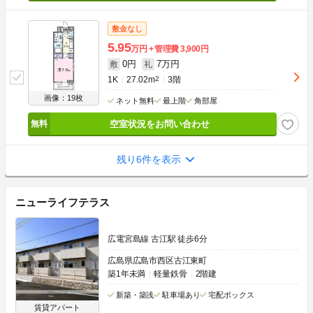
敷金なし
5.95
万円
管理費
3,900円
0円
7万円
敷
礼
1K
27.02m
2
3階
画像：19枚
ネット無料
最上階
角部屋
空室状況をお問い合わせ
残り6件を表示
ニューライフテラス
広電宮島線 古江駅 徒歩6分
広島県広島市西区古江東町
築1年未満
軽量鉄骨
2階建
新築・築浅
駐車場あり
宅配ボックス
賃貸アパート