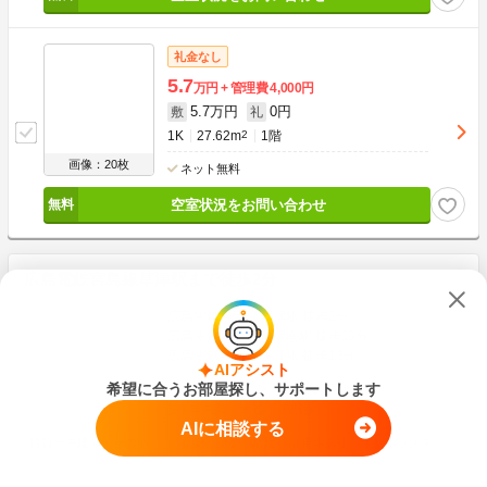
礼金なし
5.7
万円
管理費
4,000円
5.7万円
0円
敷
礼
1K
27.62m
2
1階
画像：20枚
ネット無料
空室状況をお問い合わせ
広島電鉄宮島線草津駅まで徒歩2分
広島電鉄宮島線 草津駅 徒歩2分
広島電鉄宮島線 草津南駅 徒歩10分
広島電鉄宮島線 古江駅 徒歩13分
AIアシスト
希望に合うお部屋探し、サポートします
広島県広島市西区草津東３丁目
築1年未満
木造
2階建
AIに相談する
賃貸一戸建て・その他
新築・築浅
駅近
駐車場あり
宅配ボックス