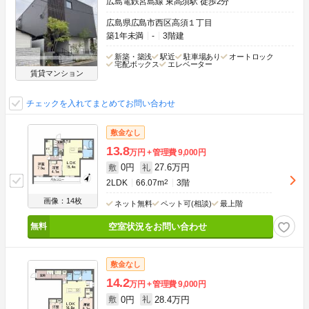
広島電鉄宮島線 東高須駅 徒歩2分
広島県広島市西区高須１丁目
築1年未満
-
3階建
新築・築浅
駅近
駐車場あり
オートロック
宅配ボックス
エレベーター
賃貸マンション
チェックを入れてまとめてお問い合わせ
敷金なし
13.8
万円
管理費
9,000円
0円
27.6万円
敷
礼
2LDK
66.07m
2
3階
画像：14枚
ネット無料
ペット可(相談)
最上階
空室状況をお問い合わせ
敷金なし
14.2
万円
管理費
9,000円
0円
28.4万円
敷
礼