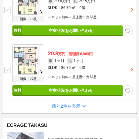
20.8万円
20.8万円
敷
礼
3LDK
86.79m
2
9階
ネット無料
最上階
角部屋
画像：18枚
空室状況をお問い合わせ
20.8
万円
管理費
8,000円
1ヶ月
1ヶ月
敷
礼
3LDK
86.79m
2
9階
ネット無料
最上階
角部屋
画像：27枚
空室状況をお問い合わせ
残り2件を表示
ECRAGE TAKASU