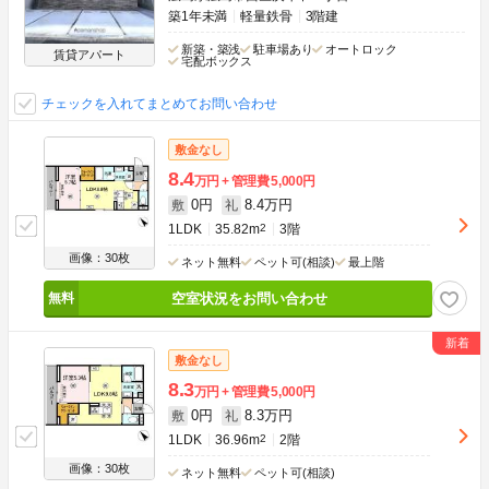
築1年未満
軽量鉄骨
3階建
新築・築浅
駐車場あり
オートロック
賃貸アパート
宅配ボックス
チェックを入れてまとめてお問い合わせ
敷金なし
8.4
万円
管理費
5,000円
0円
8.4万円
敷
礼
1LDK
35.82m
2
3階
画像：30枚
ネット無料
ペット可(相談)
最上階
空室状況をお問い合わせ
敷金なし
8.3
万円
管理費
5,000円
0円
8.3万円
敷
礼
1LDK
36.96m
2
2階
画像：30枚
ネット無料
ペット可(相談)