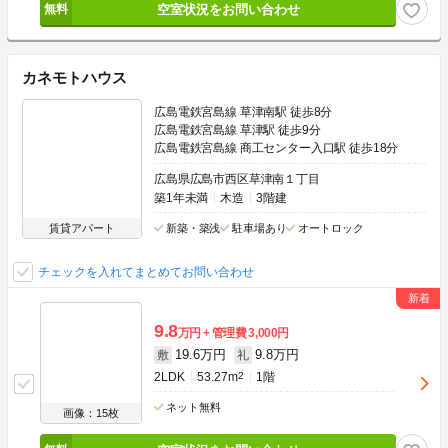
空室状況をお問い合わせ
カネモトハウス
広島電鉄宮島線 草津南駅 徒歩8分
広島電鉄宮島線 草津駅 徒歩9分
広島電鉄宮島線 商工センター入口駅 徒歩18分
広島県広島市西区草津南１丁目
築1年未満
木造
3階建
賃貸アパート
新築・築浅
駐車場あり
オートロック
チェックを入れてまとめてお問い合わせ
9.8
万円
管理費
3,000円
19.6万円
9.8万円
敷
礼
2LDK
53.27m
2
1階
ネット無料
画像：15枚