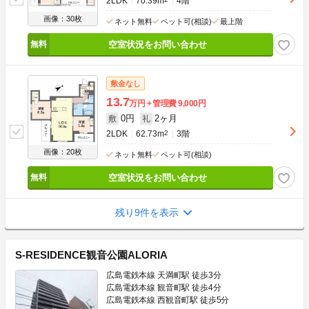
2LDK
70.39m
4階
画像：30枚
ネット無料
ペット可(相談)
最上階
空室状況をお問い合わせ
敷金なし
13.7
万円
管理費
9,000円
0円
2ヶ月
敷
礼
2LDK
62.73m
2
3階
画像：20枚
ネット無料
ペット可(相談)
空室状況をお問い合わせ
残り9件を表示
S-RESIDENCE観音公園ALORIA
広島電鉄本線 天満町駅 徒歩3分
広島電鉄本線 観音町駅 徒歩4分
広島電鉄本線 西観音町駅 徒歩5分