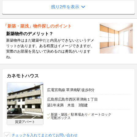
残り2件を表示
「新築・築浅」物件探しのポイント
新築物件のデメリット？
新築物件はまだ建築中だと内見ができないというデメ
リットがあります。ある程度はイメージできますが、
実際のお部屋を見ないで決めるのは勇気がいります
ね。
カネモトハウス
広電宮島線 草津南駅 徒歩8分
広島県広島市西区草津南１丁目
築1年未満
木造
3階建
新築・築浅
駐車場あり
オートロック
宅配ボックス
賃貸アパート
チェックを入れてまとめてお問い合わせ