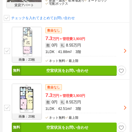
新築・築浅
駐車場あり
オートロック
宅配ボックス
賃貸アパート
チェックを入れてまとめてお問い合わせ
敷金なし
7.3
万円
管理費
3,900円
0円
8.55万円
敷
礼
1LDK
41.88m
2
3階
画像：23枚
ネット無料
最上階
空室状況をお問い合わせ
敷金なし
7.3
万円
管理費
3,900円
0円
8.55万円
敷
礼
1LDK
42.51m
2
3階
画像：20枚
ネット無料
最上階
空室状況をお問い合わせ