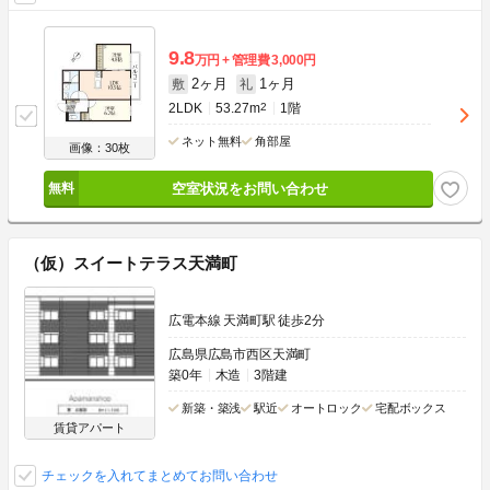
9.8
万円
管理費
3,000円
2ヶ月
1ヶ月
敷
礼
2LDK
53.27m
2
1階
ネット無料
角部屋
画像：30枚
空室状況をお問い合わせ
（仮）スイートテラス天満町
広電本線 天満町駅 徒歩2分
広島県広島市西区天満町
築0年
木造
3階建
新築・築浅
駅近
オートロック
宅配ボックス
賃貸アパート
チェックを入れてまとめてお問い合わせ