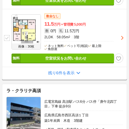
空室状況をお問い合わせ
敷金なし
11.5
万円
管理費
5,000円
0円
11.5万円
敷
礼
2LDK
58.05m
2
3階
ネット無料
ペット可(相談)
最上階
画像：30枚
角部屋
空室状況をお問い合わせ
残り6件を表示
ラ・クラリテ高須
広電宮島線 高須駅 バス6分 バス停「庚午北四丁
目」下車 徒歩9分
広島県広島市西区高須１丁目
築1年未満
木造
3階建