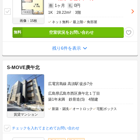
1ヶ月
0円
敷
礼
1K
28.22m
2
3階
画像：15枚
ネット無料
最上階
角部屋
空室状況をお問い合わせ
残り6件を表示
S-MOVE庚午北
広電宮島線 高須駅 徒歩7分
広島県広島市西区庚午北１丁目
築1年未満
鉄骨造(S)
4階建
新築・築浅
オートロック
宅配ボックス
賃貸マンション
チェックを入れてまとめてお問い合わせ