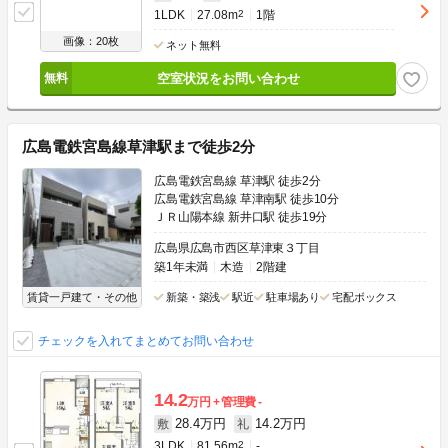
1LDK
27.08m
2
1階
画像：20枚
ネット無料
空室状況をお問い合わせ
広島電鉄宮島線草津駅まで徒歩2分
広島電鉄宮島線 草津駅 徒歩2分
広島電鉄宮島線 草津南駅 徒歩10分
ＪＲ山陽本線 新井口駅 徒歩19分
広島県広島市西区草津東３丁目
築1年未満
木造
2階建
賃貸一戸建て・その他
新築・築浅
駅近
駐車場あり
宅配ボックス
チェックを入れてまとめてお問い合わせ
14.2
万円
管理費
-
28.4万円
14.2万円
敷
礼
3LDK
81.56m
2
-