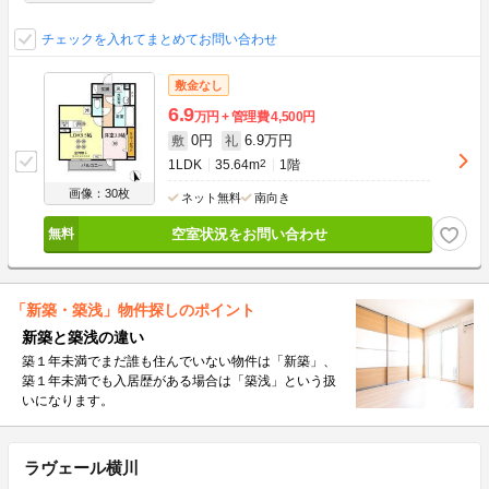
チェックを入れてまとめてお問い合わせ
敷金なし
6.9
万円
管理費
4,500円
0円
6.9万円
敷
礼
1LDK
35.64m
2
1階
画像：30枚
ネット無料
南向き
空室状況をお問い合わせ
「新築・築浅」物件探しのポイント
新築と築浅の違い
築１年未満でまだ誰も住んでいない物件は「新築」、
築１年未満でも入居歴がある場合は「築浅」という扱
いになります。
ラヴェール横川