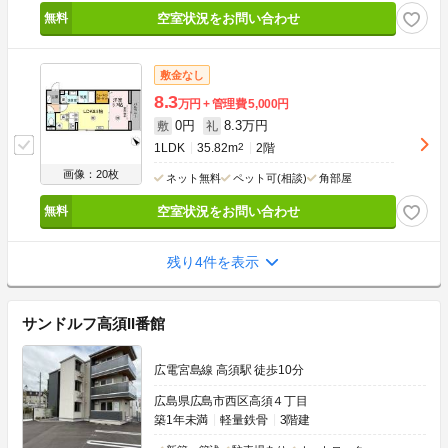
空室状況をお問い合わせ
敷金なし
8.3
万円
管理費
5,000円
0円
8.3万円
敷
礼
1LDK
35.82m
2
2階
画像：20枚
ネット無料
ペット可(相談)
角部屋
空室状況をお問い合わせ
残り4件を表示
サンドルフ高須II番館
広電宮島線 高須駅 徒歩10分
広島県広島市西区高須４丁目
築1年未満
軽量鉄骨
3階建