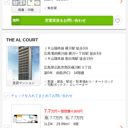
角部屋
画像：15枚
空室状況をお問い合わせ
THE AL COURT
ＪＲ山陽本線 横川駅 徒歩3分
広島電鉄横川線 横川一丁目駅 徒歩3分
ＪＲ山陽本線 新白島駅 徒歩15分
広島県広島市西区横川町３丁目
築0年
鉄筋(RC)
14階建
新築・築浅
駅近
駐車場あり
オートロック
賃貸マンション
宅配ボックス
エレベーター
チェックを入れてまとめてお問い合わせ
7.7
万円
管理費
4,000円
7.7万円
7.7万円
敷
礼
1LDK
29.99m
2
4階