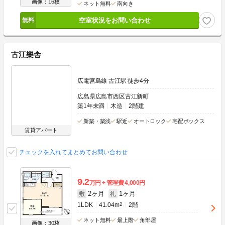
画像：16枚
ネット無料
南向き
空室状況をお問い合わせ
古江樂舎
広電宮島線 古江駅 徒歩4分
広島県広島市西区古江新町
築1年未満
木造
2階建
新築・築浅
駅近
オートロック
宅配ボックス
賃貸アパート
チェックを入れてまとめてお問い合わせ
9.2
万円
管理費
4,000円
2ヶ月
1ヶ月
敷
礼
1LDK
41.04m
2
2階
ネット無料
最上階
角部屋
画像：30枚