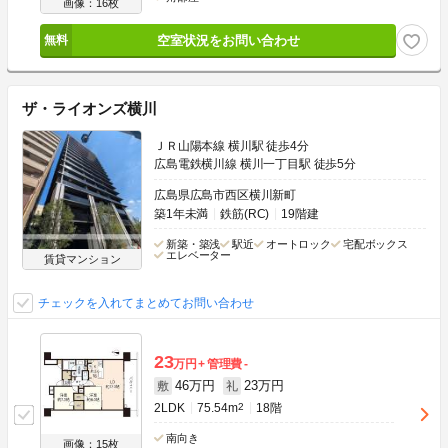
画像：16枚
空室状況をお問い合わせ
ザ・ライオンズ横川
ＪＲ山陽本線 横川駅 徒歩4分
広島電鉄横川線 横川一丁目駅 徒歩5分
広島県広島市西区横川新町
築1年未満
鉄筋(RC)
19階建
新築・築浅
駅近
オートロック
宅配ボックス
エレベーター
賃貸マンション
チェックを入れてまとめてお問い合わせ
23
万円
管理費
-
46万円
23万円
敷
礼
2LDK
75.54m
2
18階
南向き
画像：15枚