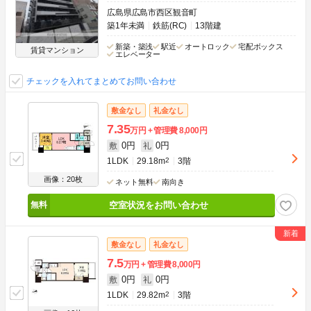
広島県広島市西区観音町
築1年未満
鉄筋(RC)
13階建
新築・築浅
駅近
オートロック
宅配ボックス
賃貸マンション
エレベーター
チェックを入れてまとめてお問い合わせ
敷金なし
礼金なし
7.35
万円
管理費
8,000円
0円
0円
敷
礼
1LDK
29.18m
2
3階
画像：20枚
ネット無料
南向き
空室状況をお問い合わせ
敷金なし
礼金なし
7.5
万円
管理費
8,000円
0円
0円
敷
礼
1LDK
29.82m
2
3階