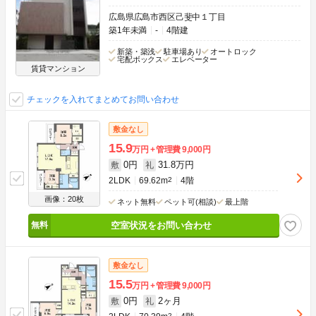
広島県広島市西区己斐中１丁目
築1年未満
-
4階建
新築・築浅
駐車場あり
オートロック
宅配ボックス
エレベーター
賃貸マンション
チェックを入れてまとめてお問い合わせ
敷金なし
15.9
万円
管理費
9,000円
0円
31.8万円
敷
礼
2LDK
69.62m
2
4階
画像：20枚
ネット無料
ペット可(相談)
最上階
空室状況をお問い合わせ
敷金なし
15.5
万円
管理費
9,000円
0円
2ヶ月
敷
礼
2