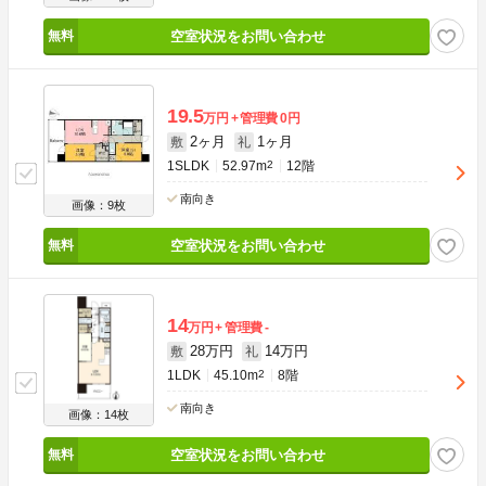
空室状況をお問い合わせ
19.5
万円
管理費
0円
2ヶ月
1ヶ月
敷
礼
1SLDK
52.97m
2
12階
南向き
画像：9枚
空室状況をお問い合わせ
14
万円
管理費
-
28万円
14万円
敷
礼
1LDK
45.10m
2
8階
南向き
画像：14枚
空室状況をお問い合わせ