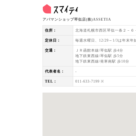
アパマンショップ琴似店(株)ASSETIA
住所：
北海道札幌市西区琴似一条２－６
定休日：
毎週水曜日、12/29～1/3は年末年
交通：
ＪＲ函館本線/琴似駅 歩4分
地下鉄東西線/琴似駅 歩5分
地下鉄東西線/発寒南駅 歩10分
代表者名：
-
TEL：
011-633-7199 ※